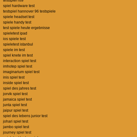
testspiel hsv
spiel hardware test
testspiel hannover 96 testspiele
spiele headset test
spiele handy test
test spiele heute ergebnisse
spieletest ipad
ios spiele test
spieletest istanbul
spiele im test
spiel knete im test
interaction spiel test
imhotep spiel test
imaginarium spiel test
inis spiel test
inside spiel test
spiel des jahres test
jorvik spiel test
jamaica spiel test
junta spiel test
jaipur spiel test
spiel des lebens junior test
johari spiel test
jambo spiel test
journey spiel test