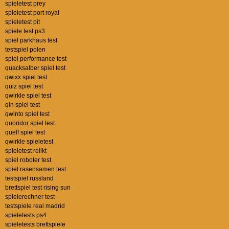
spieletest prey
spieletest port royal
spieletest pit
spiele test ps3
spiel parkhaus test
testspiel polen
spiel performance test
quacksalber spiel test
qwixx spiel test
quiz spiel test
qwirkle spiel test
qin spiel test
qwinto spiel test
quoridor spiel test
quelf spiel test
qwirkle spieletest
spieletest relikt
spiel roboter test
spiel rasensamen test
testspiel russland
brettspiel test rising sun
spielerechner test
testspiele real madrid
spieletests ps4
spieletests brettspiele