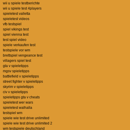
wii u spiele testberichte
wii u spiele test 4players
spieletest valletta
spieletest videos
vfb testspiel
spiel vikings test
spiel vienna test
test spiel video
spiele verkaufen test
testspiele vor wm
brettspiel vengeance test
villagers spiel test
gta v spieletipps
mgsv spieletipps
battlefield v spieletipps
street fighter v spieletipps
skyrim v spieletipps
civ v spieletipps
spieletipps gta v cheats
spieletest wer wars
spieletest walhalla
testspiel wm
spiele wie test drive unlimited
spiele wie test drive unlimited 2
wm testspiele deutschland