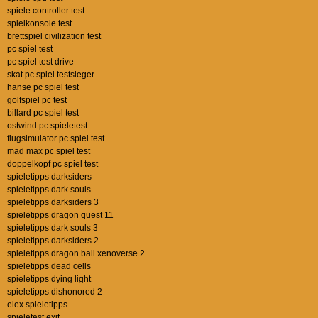
spiele controller test
spielkonsole test
brettspiel civilization test
pc spiel test
pc spiel test drive
skat pc spiel testsieger
hanse pc spiel test
golfspiel pc test
billard pc spiel test
ostwind pc spieletest
flugsimulator pc spiel test
mad max pc spiel test
doppelkopf pc spiel test
spieletipps darksiders
spieletipps dark souls
spieletipps darksiders 3
spieletipps dragon quest 11
spieletipps dark souls 3
spieletipps darksiders 2
spieletipps dragon ball xenoverse 2
spieletipps dead cells
spieletipps dying light
spieletipps dishonored 2
elex spieletipps
spieletest exit