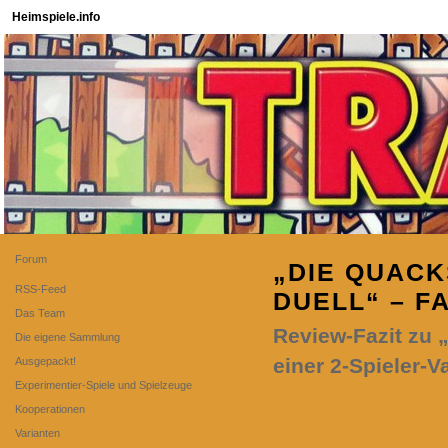
Heimspiele.info
Forum
„DIE QUAC
RSS-Feed
DUELL“ – FA
Das Team
Review-Fazit zu 
Die eigene Sammlung
einer 2-Spieler-
Ausgepackt!
Experimentier-Spiele und Spielzeuge
Kooperationen
Varianten