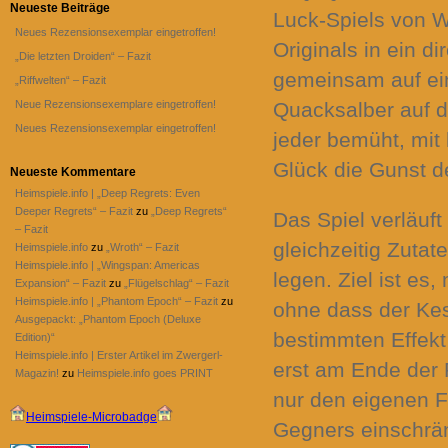
Neueste Beiträge
Luck-Spiels von 
Neues Rezensionsexemplar eingetroffen!
Originals in ein d
„Die letzten Droiden“ – Fazit
gemeinsam auf ein
„Riffwelten“ – Fazit
Neue Rezensionsexemplare eingetroffen!
Quacksalber auf 
Neues Rezensionsexemplar eingetroffen!
jeder bemüht, mit
Glück die Gunst d
Neueste Kommentare
Heimspiele.info | „Deep Regrets: Even
Deeper Regrets“ – Fazit
zu
„Deep Regrets“
Das Spiel verläuf
– Fazit
gleichzeitig Zutat
Heimspiele.info
zu
„Wroth“ – Fazit
Heimspiele.info | „Wingspan: Americas
legen. Ziel ist es
Expansion“ – Fazit
zu
„Flügelschlag“ – Fazit
Heimspiele.info | „Phantom Epoch“ – Fazit
zu
ohne dass der Kes
Ausgepackt: „Phantom Epoch (Deluxe
bestimmten Effekt
Edition)“
Heimspiele.info | Erster Artikel im Zwergerl-
erst am Ende der 
Magazin!
zu
Heimspiele.info goes PRINT
nur den eigenen F
Heimspiele-Microbadge
Gegners einschrän