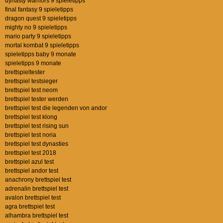
dynasty warriors 9 spieletipps
final fantasy 9 spieletipps
dragon quest 9 spieletipps
mighty no 9 spieletipps
mario party 9 spieletipps
mortal kombat 9 spieletipps
spieletipps baby 9 monate
spieletipps 9 monate
brettspieltester
brettspiel testsieger
brettspiel test neom
brettspiel tester werden
brettspiel test die legenden von andor
brettspiel test klong
brettspiel test rising sun
brettspiel test noria
brettspiel test dynasties
brettspiel test 2018
brettspiel azul test
brettspiel andor test
anachrony brettspiel test
adrenalin brettspiel test
avalon brettspiel test
agra brettspiel test
alhambra brettspiel test