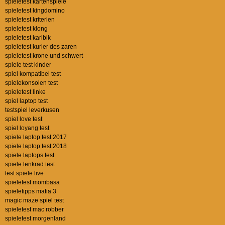
spieletest kartenspiele
spieletest kingdomino
spieletest kriterien
spieletest klong
spieletest karibik
spieletest kurier des zaren
spieletest krone und schwert
spiele test kinder
spiel kompatibel test
spielekonsolen test
spieletest linke
spiel laptop test
testspiel leverkusen
spiel love test
spiel loyang test
spiele laptop test 2017
spiele laptop test 2018
spiele laptops test
spiele lenkrad test
test spiele live
spieletest mombasa
spieletipps mafia 3
magic maze spiel test
spieletest mac robber
spieletest morgenland