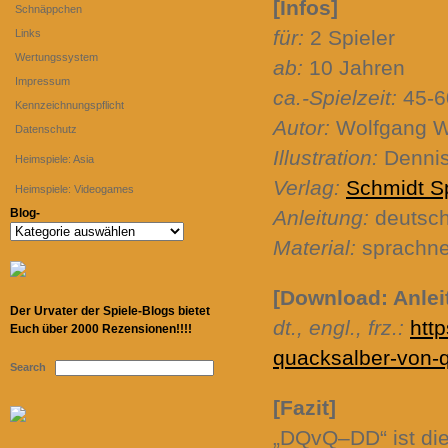
[Infos]
Schnäppchen
für:
2 Spieler
Links
Wertungssystem
ab:
10 Jahren
Impressum
ca.-Spielzeit:
45-6
Kennzeichnungspflicht
Autor:
Wolfgang W
Datenschutz
Illustration:
Dennis
Heimspiele: Asia
Verlag:
Schmidt S
Heimspiele: Videogames
Blog-
Anleitung:
deutsc
Blog-
Material:
sprachne
[Download: Anlei
Der Urvater der Spiele-Blogs bietet
dt., engl., frz.:
htt
Euch über 2000 Rezensionen!!!!
quacksalber-von-q
Search
[Fazit]
„DQvQ–DD“ ist die