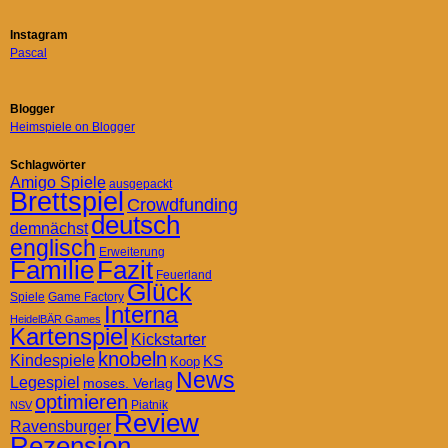
Instagram
Pascal
Blogger
Heimspiele on Blogger
Schlagwörter
Amigo Spiele
ausgepackt
Brettspiel
Crowdfunding
deutsch
demnächst
englisch
Erweiterung
Familie
Fazit
Feuerland
Glück
Spiele
Game Factory
Interna
HeidelBÄR Games
Kartenspiel
Kickstarter
knobeln
Kindespiele
KS
Koop
News
Legespiel
moses. Verlag
optimieren
Piatnik
NSV
Review
Ravensburger
Rezension