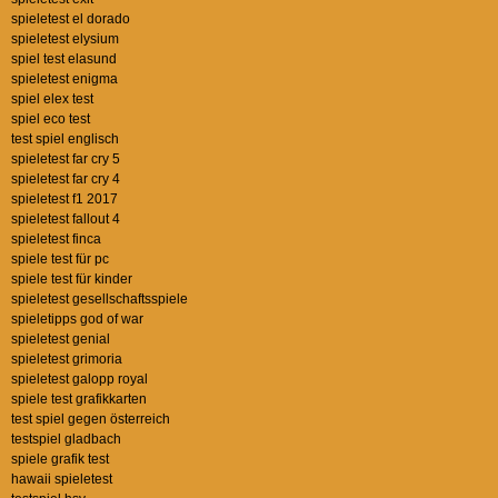
spieletest el dorado
spieletest elysium
spiel test elasund
spieletest enigma
spiel elex test
spiel eco test
test spiel englisch
spieletest far cry 5
spieletest far cry 4
spieletest f1 2017
spieletest fallout 4
spieletest finca
spiele test für pc
spiele test für kinder
spieletest gesellschaftsspiele
spieletipps god of war
spieletest genial
spieletest grimoria
spieletest galopp royal
spiele test grafikkarten
test spiel gegen österreich
testspiel gladbach
spiele grafik test
hawaii spieletest