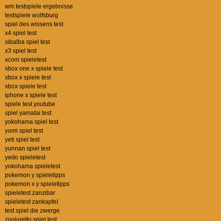
wm testspiele ergebnisse
testspiele wolfsburg
spiel des wissens test
x4 spiel test
xibalba spiel test
x3 spiel test
xcom spieletest
xbox one x spiele test
xbox x spiele test
xbox spiele test
iphone x spiele test
spiele test youtube
spiel yamatai test
yokohama spiel test
yomi spiel test
yeti spiel test
yunnan spiel test
yedo spieletest
yokohama spieletest
pokemon y spieletipps
pokemon x y spieletipps
spieletest zanzibar
spieletest zankapfel
test spiel die zwerge
zooloretto spiel test