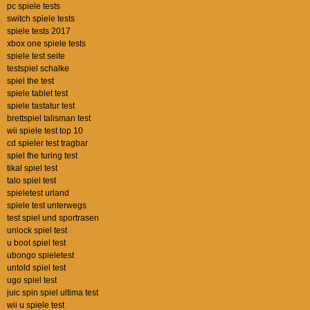
pc spiele tests
switch spiele tests
spiele tests 2017
xbox one spiele tests
spiele test seite
testspiel schalke
spiel the test
spiele tablet test
spiele tastatur test
brettspiel talisman test
wii spiele test top 10
cd spieler test tragbar
spiel the turing test
tikal spiel test
talo spiel test
spieletest urland
spiele test unterwegs
test spiel und sportrasen
unlock spiel test
u boot spiel test
ubongo spieletest
untold spiel test
ugo spiel test
juic spin spiel ultima test
wii u spiele test