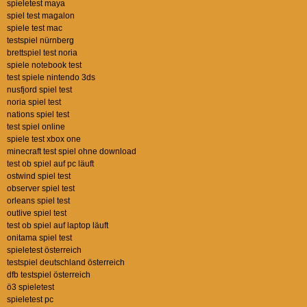
spieletest maya
spiel test magalon
spiele test mac
testspiel nürnberg
brettspiel test noria
spiele notebook test
test spiele nintendo 3ds
nusfjord spiel test
noria spiel test
nations spiel test
test spiel online
spiele test xbox one
minecraft test spiel ohne download
test ob spiel auf pc läuft
ostwind spiel test
observer spiel test
orleans spiel test
outlive spiel test
test ob spiel auf laptop läuft
onitama spiel test
spieletest österreich
testspiel deutschland österreich
dfb testspiel österreich
ö3 spieletest
spieletest pc