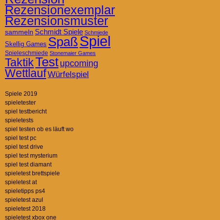
Rezensionexemplar
Rezensionsmuster
Schmidt Spiele
sammeln
Schmiede
Spiel
Spaß
Skellig Games
Spieleschmiede
Stonemaier Games
Test
Taktik
upcoming
Wettlauf
Würfelspiel
Spiele 2019
spieletester
spiel testbericht
spieletests
spiel testen ob es läuft wo
spiel test pc
spiel test drive
spiel test mysterium
spiel test diamant
spieletest brettspiele
spieletest at
spieletipps ps4
spieletest azul
spieletest 2018
spieletest xbox one