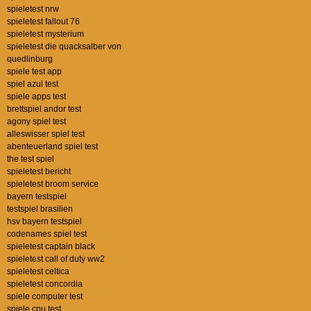
spieletest nrw
spieletest fallout 76
spieletest mysterium
spieletest die quacksalber von
quedlinburg
spiele test app
spiel azul test
spiele apps test
brettspiel andor test
agony spiel test
alleswisser spiel test
abenteuerland spiel test
the test spiel
spieletest bericht
spieletest broom service
bayern testspiel
testspiel brasilien
hsv bayern testspiel
codenames spiel test
spieletest captain black
spieletest call of duty ww2
spieletest celtica
spieletest concordia
spiele computer test
spiele cpu test