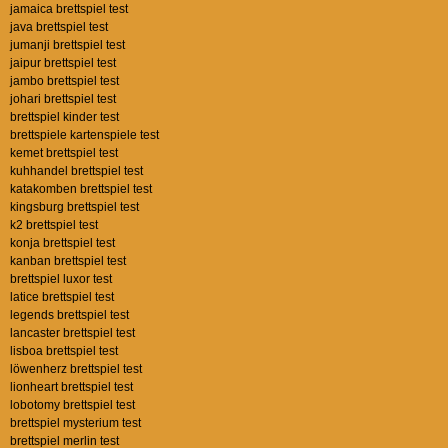
jamaica brettspiel test
java brettspiel test
jumanji brettspiel test
jaipur brettspiel test
jambo brettspiel test
johari brettspiel test
brettspiel kinder test
brettspiele kartenspiele test
kemet brettspiel test
kuhhandel brettspiel test
katakomben brettspiel test
kingsburg brettspiel test
k2 brettspiel test
konja brettspiel test
kanban brettspiel test
brettspiel luxor test
latice brettspiel test
legends brettspiel test
lancaster brettspiel test
lisboa brettspiel test
löwenherz brettspiel test
lionheart brettspiel test
lobotomy brettspiel test
brettspiel mysterium test
brettspiel merlin test