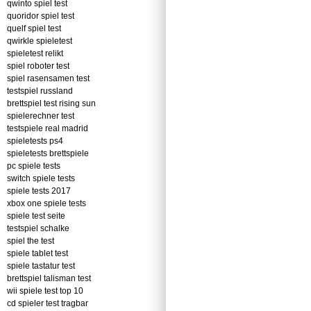
qwinto spiel test
quoridor spiel test
quelf spiel test
qwirkle spieletest
spieletest relikt
spiel roboter test
spiel rasensamen test
testspiel russland
brettspiel test rising sun
spielerechner test
testspiele real madrid
spieletests ps4
spieletests brettspiele
pc spiele tests
switch spiele tests
spiele tests 2017
xbox one spiele tests
spiele test seite
testspiel schalke
spiel the test
spiele tablet test
spiele tastatur test
brettspiel talisman test
wii spiele test top 10
cd spieler test tragbar