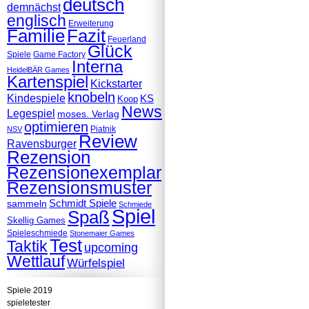
deutsch
demnächst
englisch
Erweiterung
Familie
Fazit
Feuerland
Glück
Spiele
Game Factory
Interna
HeidelBÄR Games
Kartenspiel
Kickstarter
knobeln
Kindespiele
KS
Koop
News
Legespiel
moses. Verlag
optimieren
Piatnik
NSV
Review
Ravensburger
Rezension
Rezensionexemplar
Rezensionsmuster
Schmidt Spiele
sammeln
Schmiede
Spiel
Spaß
Skellig Games
Spieleschmiede
Stonemaier Games
Test
Taktik
upcoming
Wettlauf
Würfelspiel
Spiele 2019
spieletester