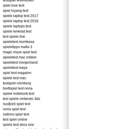
testspiel leverkusen
spiel love test
spiel loyang test
spiele laptop test 2017
spiele laptop test 2018
spiele laptops test
spiele lenkrad test
test spiele live
spieletest mombasa
spieletipps mafia 3
magic maze spiel test
spieletest mac robber
spieletest morgenland
spieletest maya
spiel test magalon
spiele test mac
testspiel nürnberg
brettspiel test noria
spiele notebook test
test spiele nintendo 3ds
nusfjord spiel test
noria spiel test
nations spiel test
test spiel online
spiele test xbox one