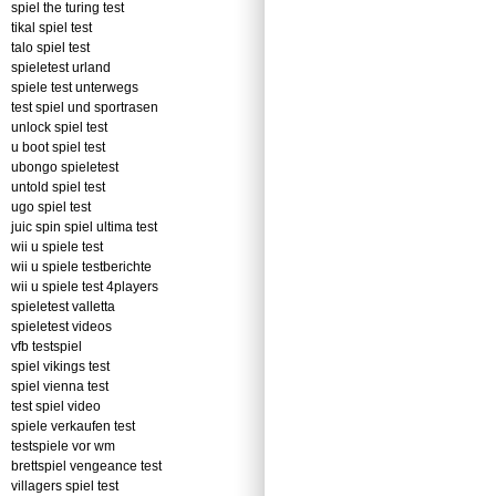
spiel the turing test
tikal spiel test
talo spiel test
spieletest urland
spiele test unterwegs
test spiel und sportrasen
unlock spiel test
u boot spiel test
ubongo spieletest
untold spiel test
ugo spiel test
juic spin spiel ultima test
wii u spiele test
wii u spiele testberichte
wii u spiele test 4players
spieletest valletta
spieletest videos
vfb testspiel
spiel vikings test
spiel vienna test
test spiel video
spiele verkaufen test
testspiele vor wm
brettspiel vengeance test
villagers spiel test