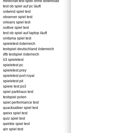
minecraft test spiel ohne download
test ob spiel auf pc läuft
ostwind spiel test
observer spiel test
orleans spiel test
outlive spiel test
test ob spiel auf laptop läuft
onitama spiel test
spieletest österreich
testspiel deutschland österreich
dfb testspiel österreich
ö3 spieletest
spieletest pc
spieletest prey
spieletest port royal
spieletest pit
spiele test ps3
spiel parkhaus test
testspiel polen
spiel performance test
quacksalber spiel test
qwixx spiel test
quiz spiel test
qwirkle spiel test
qin spiel test