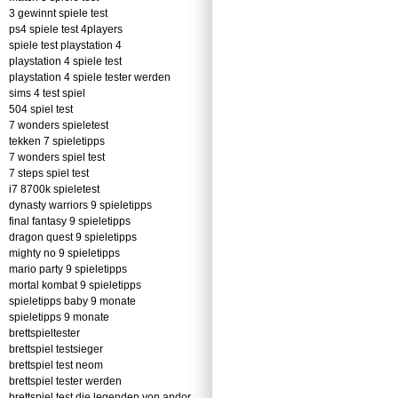
3 gewinnt spiele test
ps4 spiele test 4players
spiele test playstation 4
playstation 4 spiele test
playstation 4 spiele tester werden
sims 4 test spiel
504 spiel test
7 wonders spieletest
tekken 7 spieletipps
7 wonders spiel test
7 steps spiel test
i7 8700k spieletest
dynasty warriors 9 spieletipps
final fantasy 9 spieletipps
dragon quest 9 spieletipps
mighty no 9 spieletipps
mario party 9 spieletipps
mortal kombat 9 spieletipps
spieletipps baby 9 monate
spieletipps 9 monate
brettspieltester
brettspiel testsieger
brettspiel test neom
brettspiel tester werden
brettspiel test die legenden von andor