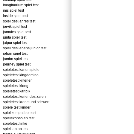
imaginarium spiel test
inis spiel test
inside spiel test
spiel des jahres test
jorvik spiel test
jamaica spiel test
junta spiel test
jaipur spiel test
spiel des lebens junior test
johari spiel test
jambo spiel test
journey spiel test
spieletest kartenspiele
spieletest kingdomino
spieletest kriterien
spieletest klong
spieletest karibik
spieletest kurier des zaren
spieletest krone und schwert
spiele test kinder
spiel kompatibel test
spielekonsolen test
spieletest linke
spiel laptop test