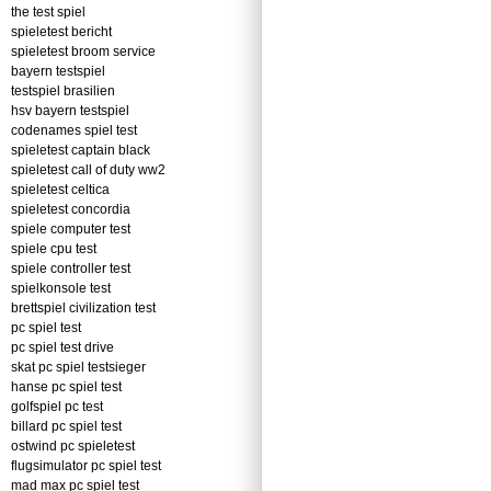
the test spiel
spieletest bericht
spieletest broom service
bayern testspiel
testspiel brasilien
hsv bayern testspiel
codenames spiel test
spieletest captain black
spieletest call of duty ww2
spieletest celtica
spieletest concordia
spiele computer test
spiele cpu test
spiele controller test
spielkonsole test
brettspiel civilization test
pc spiel test
pc spiel test drive
skat pc spiel testsieger
hanse pc spiel test
golfspiel pc test
billard pc spiel test
ostwind pc spieletest
flugsimulator pc spiel test
mad max pc spiel test