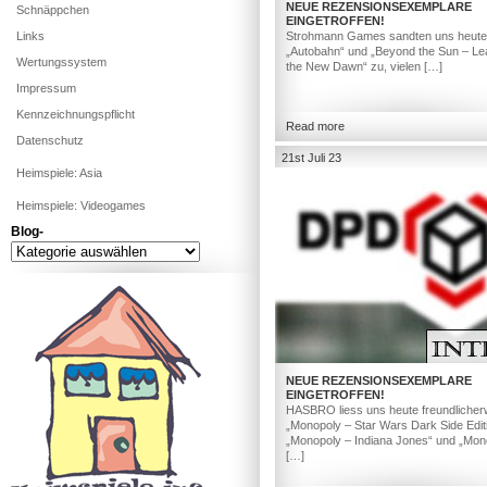
NEUE REZENSIONSEXEMPLARE
Schnäppchen
EINGETROFFEN!
Links
Strohmann Games sandten uns heute
„Autobahn“ und „Beyond the Sun – Le
Wertungssystem
the New Dawn“ zu, vielen […]
Impressum
Kennzeichnungspflicht
Read more
Datenschutz
21st Juli 23
Heimspiele: Asia
Heimspiele: Videogames
Blog-
Blog-
NEUE REZENSIONSEXEMPLARE
EINGETROFFEN!
HASBRO liess uns heute freundlicher
„Monopoly – Star Wars Dark Side Editi
„Monopoly – Indiana Jones“ und „Mon
[…]