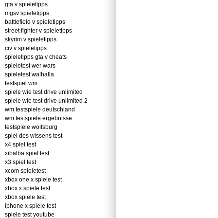
gta v spieletipps
mgsv spieletipps
battlefield v spieletipps
street fighter v spieletipps
skyrim v spieletipps
civ v spieletipps
spieletipps gta v cheats
spieletest wer wars
spieletest walhalla
testspiel wm
spiele wie test drive unlimited
spiele wie test drive unlimited 2
wm testspiele deutschland
wm testspiele ergebnisse
testspiele wolfsburg
spiel des wissens test
x4 spiel test
xibalba spiel test
x3 spiel test
xcom spieletest
xbox one x spiele test
xbox x spiele test
xbox spiele test
iphone x spiele test
spiele test youtube