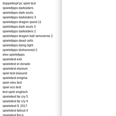
doppelkopf pc spiel test
spieletipps darksiders
spieletipps dark souls
spieletipps darksiders 3
spieletipps dragon quest 11
spieletipps dark souls 3
spieletipps darksiders 2
spieletipps dragon ball xenoverse 2
spieletipps dead cells
spieletipps dying light
spieletipps dishonored 2
elex spieletipps
spieletest exit
spieletest el dorado
spieletest elysium
spiel test elasund
spieletest enigma
spiel elex test
spiel eco test
test spiel englisch
spieletest far cry 5
spieletest far cry 4
spieletest f1 2017
spieletest fallout 4
spieletest finca