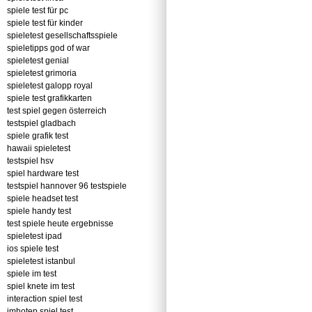
spiele test für pc
spiele test für kinder
spieletest gesellschaftsspiele
spieletipps god of war
spieletest genial
spieletest grimoria
spieletest galopp royal
spiele test grafikkarten
test spiel gegen österreich
testspiel gladbach
spiele grafik test
hawaii spieletest
testspiel hsv
spiel hardware test
testspiel hannover 96 testspiele
spiele headset test
spiele handy test
test spiele heute ergebnisse
spieletest ipad
ios spiele test
spieletest istanbul
spiele im test
spiel knete im test
interaction spiel test
imhotep spiel test