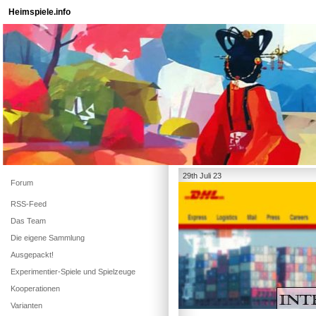
Heimspiele.info
29th Juli 23
Forum
RSS-Feed
Das Team
Die eigene Sammlung
Ausgepackt!
Experimentier-Spiele und Spielzeuge
Kooperationen
Varianten