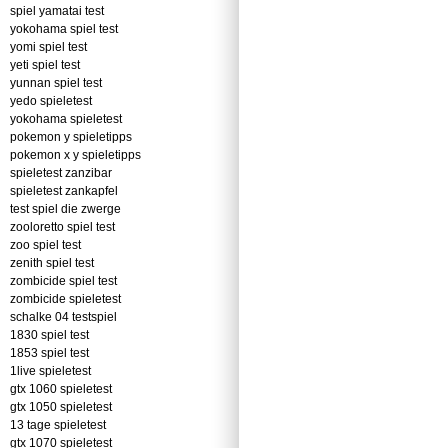
spiel yamatai test
yokohama spiel test
yomi spiel test
yeti spiel test
yunnan spiel test
yedo spieletest
yokohama spieletest
pokemon y spieletipps
pokemon x y spieletipps
spieletest zanzibar
spieletest zankapfel
test spiel die zwerge
zooloretto spiel test
zoo spiel test
zenith spiel test
zombicide spiel test
zombicide spieletest
schalke 04 testspiel
1830 spiel test
1853 spiel test
1live spieletest
gtx 1060 spieletest
gtx 1050 spieletest
13 tage spieletest
gtx 1070 spieletest