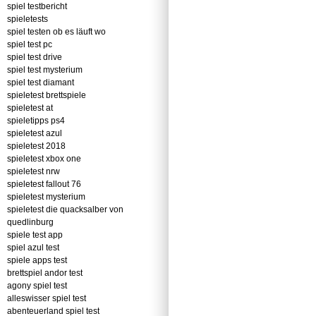
spiel testbericht
spieletests
spiel testen ob es läuft wo
spiel test pc
spiel test drive
spiel test mysterium
spiel test diamant
spieletest brettspiele
spieletest at
spieletipps ps4
spieletest azul
spieletest 2018
spieletest xbox one
spieletest nrw
spieletest fallout 76
spieletest mysterium
spieletest die quacksalber von
quedlinburg
spiele test app
spiel azul test
spiele apps test
brettspiel andor test
agony spiel test
alleswisser spiel test
abenteuerland spiel test