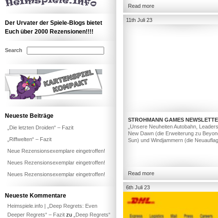
Read more
11th Juli 23
Der Urvater der Spiele-Blogs bietet
Euch über 2000 Rezensionen!!!!
Search
Neueste Beiträge
STROHMANN GAMES NEWSLETT
„Unsere Neuheiten Autobahn, Leaders
„Die letzten Droiden“ – Fazit
New Dawn (die Erweiterung zu Beyon
„Riffwelten“ – Fazit
Sun) und Windjammern (die Neuaufla
Neue Rezensionsexemplare eingetroffen!
Neues Rezensionsexemplar eingetroffen!
Read more
Neues Rezensionsexemplar eingetroffen!
6th Juli 23
Neueste Kommentare
Heimspiele.info | „Deep Regrets: Even
Deeper Regrets“ – Fazit
zu
„Deep Regrets“