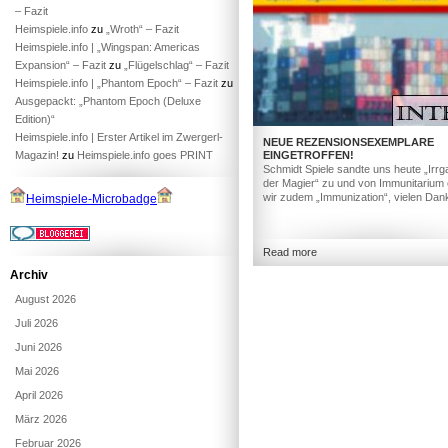
– Fazit
Heimspiele.info
zu
„Wroth“ – Fazit
Heimspiele.info | „Wingspan: Americas
Expansion“ – Fazit
zu
„Flügelschlag“ – Fazit
Heimspiele.info | „Phantom Epoch“ – Fazit
zu
Ausgepackt: „Phantom Epoch (Deluxe
Edition)“
Heimspiele.info | Erster Artikel im Zwergerl-
NEUE REZENSIONSEXEMPLARE
Magazin!
zu
Heimspiele.info goes PRINT
EINGETROFFEN!
Schmidt Spiele sandte uns heute „Irrg
der Magier“ zu und von Immunitarium e
wir zudem „Immunization“, vielen Dan
Heimspiele-Microbadge
Read more
Archiv
August 2026
Juli 2026
Juni 2026
Mai 2026
April 2026
März 2026
Februar 2026