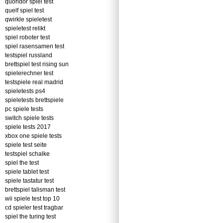
quoridor spiel test
quelf spiel test
qwirkle spieletest
spieletest relikt
spiel roboter test
spiel rasensamen test
testspiel russland
brettspiel test rising sun
spielerechner test
testspiele real madrid
spieletests ps4
spieletests brettspiele
pc spiele tests
switch spiele tests
spiele tests 2017
xbox one spiele tests
spiele test seite
testspiel schalke
spiel the test
spiele tablet test
spiele tastatur test
brettspiel talisman test
wii spiele test top 10
cd spieler test tragbar
spiel the turing test