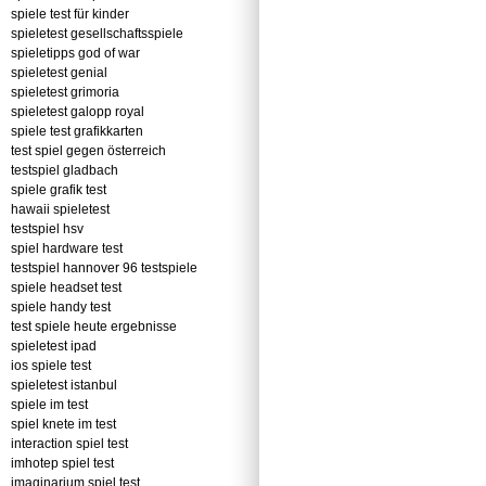
spiele test für kinder
spieletest gesellschaftsspiele
spieletipps god of war
spieletest genial
spieletest grimoria
spieletest galopp royal
spiele test grafikkarten
test spiel gegen österreich
testspiel gladbach
spiele grafik test
hawaii spieletest
testspiel hsv
spiel hardware test
testspiel hannover 96 testspiele
spiele headset test
spiele handy test
test spiele heute ergebnisse
spieletest ipad
ios spiele test
spieletest istanbul
spiele im test
spiel knete im test
interaction spiel test
imhotep spiel test
imaginarium spiel test