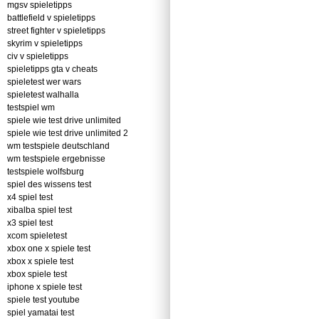
mgsv spieletipps
battlefield v spieletipps
street fighter v spieletipps
skyrim v spieletipps
civ v spieletipps
spieletipps gta v cheats
spieletest wer wars
spieletest walhalla
testspiel wm
spiele wie test drive unlimited
spiele wie test drive unlimited 2
wm testspiele deutschland
wm testspiele ergebnisse
testspiele wolfsburg
spiel des wissens test
x4 spiel test
xibalba spiel test
x3 spiel test
xcom spieletest
xbox one x spiele test
xbox x spiele test
xbox spiele test
iphone x spiele test
spiele test youtube
spiel yamatai test