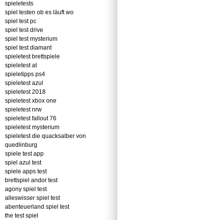
spieletests
spiel testen ob es läuft wo
spiel test pc
spiel test drive
spiel test mysterium
spiel test diamant
spieletest brettspiele
spieletest at
spieletipps ps4
spieletest azul
spieletest 2018
spieletest xbox one
spieletest nrw
spieletest fallout 76
spieletest mysterium
spieletest die quacksalber von
quedlinburg
spiele test app
spiel azul test
spiele apps test
brettspiel andor test
agony spiel test
alleswisser spiel test
abenteuerland spiel test
the test spiel