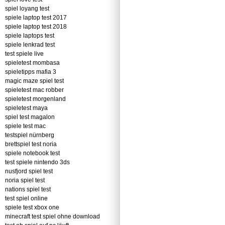
spiel loyang test
spiele laptop test 2017
spiele laptop test 2018
spiele laptops test
spiele lenkrad test
test spiele live
spieletest mombasa
spieletipps mafia 3
magic maze spiel test
spieletest mac robber
spieletest morgenland
spieletest maya
spiel test magalon
spiele test mac
testspiel nürnberg
brettspiel test noria
spiele notebook test
test spiele nintendo 3ds
nusfjord spiel test
noria spiel test
nations spiel test
test spiel online
spiele test xbox one
minecraft test spiel ohne download