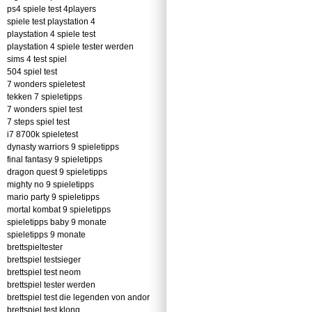
ps4 spiele test 4players
spiele test playstation 4
playstation 4 spiele test
playstation 4 spiele tester werden
sims 4 test spiel
504 spiel test
7 wonders spieletest
tekken 7 spieletipps
7 wonders spiel test
7 steps spiel test
i7 8700k spieletest
dynasty warriors 9 spieletipps
final fantasy 9 spieletipps
dragon quest 9 spieletipps
mighty no 9 spieletipps
mario party 9 spieletipps
mortal kombat 9 spieletipps
spieletipps baby 9 monate
spieletipps 9 monate
brettspieltester
brettspiel testsieger
brettspiel test neom
brettspiel tester werden
brettspiel test die legenden von andor
brettspiel test klong