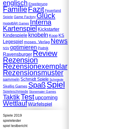
englisch
Erweiterung
Familie
Fazit
Feuerland
Glück
Spiele
Game Factory
Interna
HeidelBÄR Games
Kartenspiel
Kickstarter
knobeln
Kindespiele
KS
Koop
News
Legespiel
moses. Verlag
optimieren
Piatnik
NSV
Review
Ravensburger
Rezension
Rezensionexemplar
Rezensionsmuster
Schmidt Spiele
sammeln
Schmiede
Spiel
Spaß
Skellig Games
Spieleschmiede
Stonemaier Games
Test
Taktik
upcoming
Wettlauf
Würfelspiel
Spiele 2019
spieletester
spiel testbericht