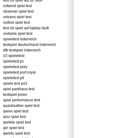
test ob spiel auf pc läuft
ostwind spiel test
observer spiel test
orleans spiel test
outlive spiel test
test ob spiel auf laptop läuft
onitama spiel test
spieletest österreich
testspiel deutschland österreich
dfb testspiel österreich
ö3 spieletest
spieletest pc
spieletest prey
spieletest port royal
spieletest pit
spiele test ps3
spiel parkhaus test
testspiel polen
spiel performance test
quacksalber spiel test
qwixx spiel test
quiz spiel test
qwirkle spiel test
qin spiel test
qwinto spiel test