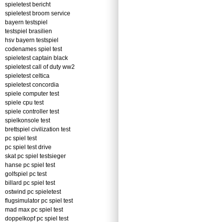
spieletest bericht
spieletest broom service
bayern testspiel
testspiel brasilien
hsv bayern testspiel
codenames spiel test
spieletest captain black
spieletest call of duty ww2
spieletest celtica
spieletest concordia
spiele computer test
spiele cpu test
spiele controller test
spielkonsole test
brettspiel civilization test
pc spiel test
pc spiel test drive
skat pc spiel testsieger
hanse pc spiel test
golfspiel pc test
billard pc spiel test
ostwind pc spieletest
flugsimulator pc spiel test
mad max pc spiel test
doppelkopf pc spiel test