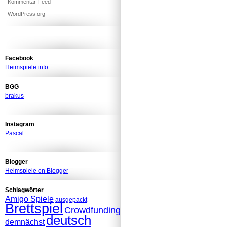
Kommentar-Feed
WordPress.org
Facebook
Heimspiele.info
BGG
brakus
Instagram
Pascal
Blogger
Heimspiele on Blogger
Schlagwörter
Amigo Spiele
ausgepackt
Brettspiel
Crowdfunding
deutsch
demnächst