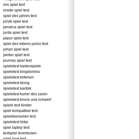
inis spiel test
inside spiel test
spiel des jahres test
jorvik spiel test
jamaica spiel test
junta spiel test
jaipur spiel test
spiel des lebens junior test
johari spiel test
jambo spiel test
journey spiel test
spieletest kartenspiele
spieletest kingdomino
spieletest kriterien
spieletest klong
spieletest karibik
spieletest kurier des zaren
spieletest krone und schwert
spiele test kinder
spiel kompatibel test
spielekonsolen test
spieletest linke
spiel laptop test
testspiel leverkusen
spiel love test