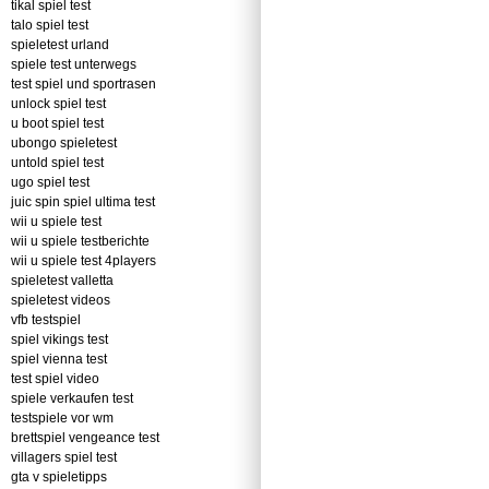
tikal spiel test
talo spiel test
spieletest urland
spiele test unterwegs
test spiel und sportrasen
unlock spiel test
u boot spiel test
ubongo spieletest
untold spiel test
ugo spiel test
juic spin spiel ultima test
wii u spiele test
wii u spiele testberichte
wii u spiele test 4players
spieletest valletta
spieletest videos
vfb testspiel
spiel vikings test
spiel vienna test
test spiel video
spiele verkaufen test
testspiele vor wm
brettspiel vengeance test
villagers spiel test
gta v spieletipps