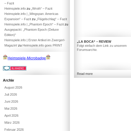
– Fazit
Heimspiele.info
zu
„Wroth“ – Fazit
Heimspiele.info | „Wingspan: Americas
Expansion“ – Fazit
zu
„Flügelschlag“ – Fazit
Heimspiele.info | „Phantom Epoch“ – Fazit
zu
Ausgepackt: „Phantom Epoch (Deluxe
Edition)“
Heimspiele.info | Erster Artikel im Zwergerl-
„LA BOCA“ – REVIEW
Magazin!
zu
Heimspiele.info goes PRINT
Folgt einfach dem Link zu unserem
Forumsarchiv.
Heimspiele-Microbadge
Read more
Archiv
August 2026
Juli 2026
Juni 2026
Mai 2026
April 2026
März 2026
Februar 2026