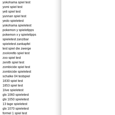
yokohama spiel test
yomi spiel test
yeti spiel test
yunnan spiel test
yedo spieletest
yokohama spieletest
pokemon y spieletipps
pokemon x y spieletipps
spieletest zanzibar
spieletest zankapfel
test spiel die zwerge
zooloretto spiel test
zoo spiel test
zenith spiel test
zombicide spiel test
zombicide spieletest
schalke 04 testspiel
1830 spiel test
1853 spiel test
1live spieletest
gtx 1060 spieletest
gtx 1050 spieletest
13 tage spieletest
gtx 1070 spieletest
formel 1 spiel test