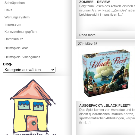
ZOMBEE – REVIEW
Schnäppchen
Folgt zum Lesen des Artikels einfach 
Links
in unser Archiv. Fazit: „„ZomBee“ ist e
Leichtgewicht im positiven […]
Wertungssystem
Impressum
Kennzeichnungspflicht
Read more
Datenschutz
27th März 15
Heimspiele: Asia
Heimspiele: Videogames
Blog-
Blog-
AUSGEPACKT: „BLACK FLEET“
Das Spiel kommt von Asmodee und ist
einem quadratischen, stabilen Karton, 
spielthematischen Abbildungen, verpac
ihm […]