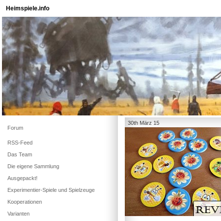
Heimspiele.info
30th März 15
Forum
RSS-Feed
Das Team
Die eigene Sammlung
Ausgepackt!
Experimentier-Spiele und Spielzeuge
Kooperationen
Varianten