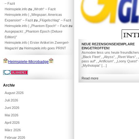
– Fazit
Heimspiele.info
zu
„Wroth“ – Fazit
Heimspiele.info | „Wingspan: Americas
Expansion“ – Fazit
zu
„Flügelschlag“ – Fazit
Heimspiele.info | „Phantom Epoch“ – Fazit
zu
Ausgepackt: „Phantom Epoch (Deluxe
Edition)“
Heimspiele.info | Erster Artikel im Zwergerl-
NEUE REZENSIONSEXEMPLARE
Magazin!
zu
Heimspiele.info goes PRINT
EINGETROFFEN!
Asmodee liess uns heute freundlicher
„Black Fleet“, „Abyss“, „Rivet Wars“, 
pass auf“, „Artificium“, „Loony Quest“
Heimspiele-Microbadge
„Mythotopia“ […]
Read more
Archiv
August 2026
Juli 2026
Juni 2026
Mai 2026
April 2026
März 2026
Februar 2026