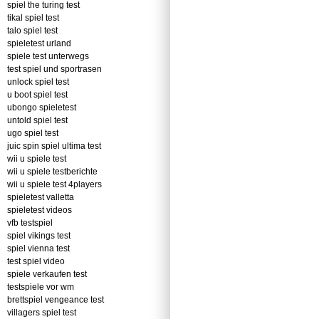
spiel the turing test
tikal spiel test
talo spiel test
spieletest urland
spiele test unterwegs
test spiel und sportrasen
unlock spiel test
u boot spiel test
ubongo spieletest
untold spiel test
ugo spiel test
juic spin spiel ultima test
wii u spiele test
wii u spiele testberichte
wii u spiele test 4players
spieletest valletta
spieletest videos
vfb testspiel
spiel vikings test
spiel vienna test
test spiel video
spiele verkaufen test
testspiele vor wm
brettspiel vengeance test
villagers spiel test