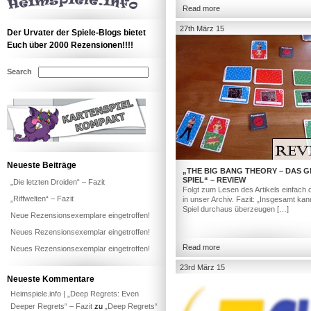
Read more
27th März 15
Der Urvater der Spiele-Blogs bietet
Euch über 2000 Rezensionen!!!!
Search
Neueste Beiträge
„THE BIG BANG THEORY – DAS G
SPIEL“ – REVIEW
„Die letzten Droiden“ – Fazit
Folgt zum Lesen des Artikels einfach 
„Riffwelten“ – Fazit
in unser Archiv. Fazit: „Insgesamt ka
Spiel durchaus überzeugen […]
Neue Rezensionsexemplare eingetroffen!
Neues Rezensionsexemplar eingetroffen!
Read more
Neues Rezensionsexemplar eingetroffen!
23rd März 15
Neueste Kommentare
Heimspiele.info | „Deep Regrets: Even
Deeper Regrets“ – Fazit
zu
„Deep Regrets“