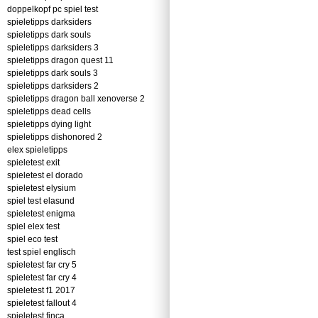
doppelkopf pc spiel test
spieletipps darksiders
spieletipps dark souls
spieletipps darksiders 3
spieletipps dragon quest 11
spieletipps dark souls 3
spieletipps darksiders 2
spieletipps dragon ball xenoverse 2
spieletipps dead cells
spieletipps dying light
spieletipps dishonored 2
elex spieletipps
spieletest exit
spieletest el dorado
spieletest elysium
spiel test elasund
spieletest enigma
spiel elex test
spiel eco test
test spiel englisch
spieletest far cry 5
spieletest far cry 4
spieletest f1 2017
spieletest fallout 4
spieletest finca