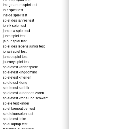
imaginarium spiel test
inis spiel test
inside spiel test
spiel des jahres test
jorvik spiel test
jamaica spiel test
junta spiel test
jaipur spiel test
spiel des lebens junior test
johari spiel test
jambo spiel test
journey spiel test
spieletest kartenspiele
spieletest kingdomino
spieletest kriterien
spieletest klong
spieletest karibik
spieletest kurier des zaren
spieletest krone und schwert
spiele test kinder
spiel kompatibel test
spielekonsolen test
spieletest linke
spiel laptop test