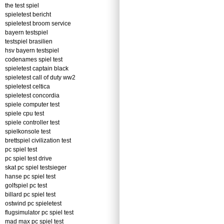
the test spiel
spieletest bericht
spieletest broom service
bayern testspiel
testspiel brasilien
hsv bayern testspiel
codenames spiel test
spieletest captain black
spieletest call of duty ww2
spieletest celtica
spieletest concordia
spiele computer test
spiele cpu test
spiele controller test
spielkonsole test
brettspiel civilization test
pc spiel test
pc spiel test drive
skat pc spiel testsieger
hanse pc spiel test
golfspiel pc test
billard pc spiel test
ostwind pc spieletest
flugsimulator pc spiel test
mad max pc spiel test