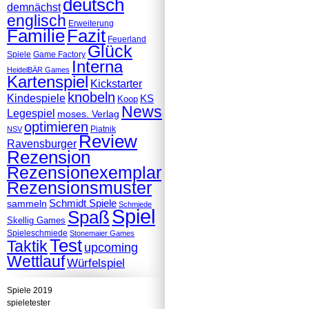
deutsch
demnächst
englisch
Erweiterung
Familie
Fazit
Feuerland
Glück
Spiele
Game Factory
Interna
HeidelBÄR Games
Kartenspiel
Kickstarter
knobeln
Kindespiele
KS
Koop
News
Legespiel
moses. Verlag
optimieren
Piatnik
NSV
Review
Ravensburger
Rezension
Rezensionexemplar
Rezensionsmuster
Schmidt Spiele
sammeln
Schmiede
Spiel
Spaß
Skellig Games
Spieleschmiede
Stonemaier Games
Test
Taktik
upcoming
Wettlauf
Würfelspiel
Spiele 2019
spieletester