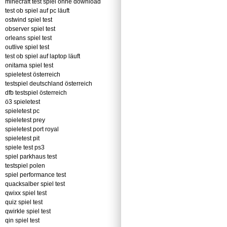
minecraft test spiel ohne download
test ob spiel auf pc läuft
ostwind spiel test
observer spiel test
orleans spiel test
outlive spiel test
test ob spiel auf laptop läuft
onitama spiel test
spieletest österreich
testspiel deutschland österreich
dfb testspiel österreich
ö3 spieletest
spieletest pc
spieletest prey
spieletest port royal
spieletest pit
spiele test ps3
spiel parkhaus test
testspiel polen
spiel performance test
quacksalber spiel test
qwixx spiel test
quiz spiel test
qwirkle spiel test
qin spiel test