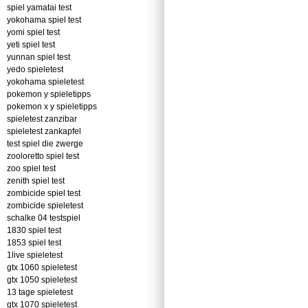
spiel yamatai test
yokohama spiel test
yomi spiel test
yeti spiel test
yunnan spiel test
yedo spieletest
yokohama spieletest
pokemon y spieletipps
pokemon x y spieletipps
spieletest zanzibar
spieletest zankapfel
test spiel die zwerge
zooloretto spiel test
zoo spiel test
zenith spiel test
zombicide spiel test
zombicide spieletest
schalke 04 testspiel
1830 spiel test
1853 spiel test
1live spieletest
gtx 1060 spieletest
gtx 1050 spieletest
13 tage spieletest
gtx 1070 spieletest