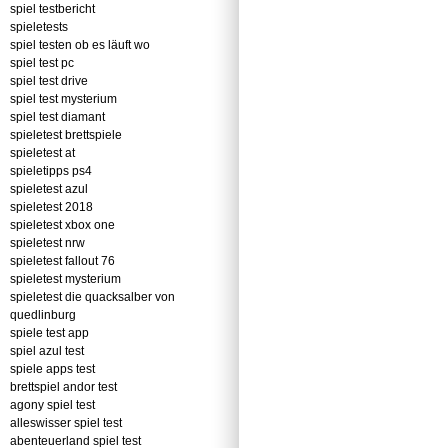
spiel testbericht
spieletests
spiel testen ob es läuft wo
spiel test pc
spiel test drive
spiel test mysterium
spiel test diamant
spieletest brettspiele
spieletest at
spieletipps ps4
spieletest azul
spieletest 2018
spieletest xbox one
spieletest nrw
spieletest fallout 76
spieletest mysterium
spieletest die quacksalber von
quedlinburg
spiele test app
spiel azul test
spiele apps test
brettspiel andor test
agony spiel test
alleswisser spiel test
abenteuerland spiel test