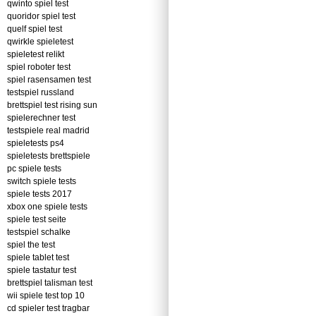
qwinto spiel test
quoridor spiel test
quelf spiel test
qwirkle spieletest
spieletest relikt
spiel roboter test
spiel rasensamen test
testspiel russland
brettspiel test rising sun
spielerechner test
testspiele real madrid
spieletests ps4
spieletests brettspiele
pc spiele tests
switch spiele tests
spiele tests 2017
xbox one spiele tests
spiele test seite
testspiel schalke
spiel the test
spiele tablet test
spiele tastatur test
brettspiel talisman test
wii spiele test top 10
cd spieler test tragbar