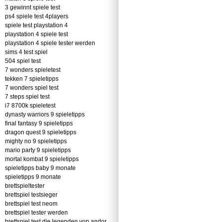
3 gewinnt spiele test
ps4 spiele test 4players
spiele test playstation 4
playstation 4 spiele test
playstation 4 spiele tester werden
sims 4 test spiel
504 spiel test
7 wonders spieletest
tekken 7 spieletipps
7 wonders spiel test
7 steps spiel test
i7 8700k spieletest
dynasty warriors 9 spieletipps
final fantasy 9 spieletipps
dragon quest 9 spieletipps
mighty no 9 spieletipps
mario party 9 spieletipps
mortal kombat 9 spieletipps
spieletipps baby 9 monate
spieletipps 9 monate
brettspieltester
brettspiel testsieger
brettspiel test neom
brettspiel tester werden
brettspiel test die legenden von andor