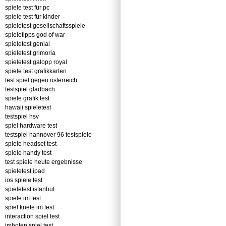
spiele test für pc
spiele test für kinder
spieletest gesellschaftsspiele
spieletipps god of war
spieletest genial
spieletest grimoria
spieletest galopp royal
spiele test grafikkarten
test spiel gegen österreich
testspiel gladbach
spiele grafik test
hawaii spieletest
testspiel hsv
spiel hardware test
testspiel hannover 96 testspiele
spiele headset test
spiele handy test
test spiele heute ergebnisse
spieletest ipad
ios spiele test
spieletest istanbul
spiele im test
spiel knete im test
interaction spiel test
imhotep spiel test