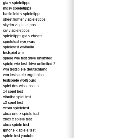
gta v spieletipps
mgsv spieletipps
battlefield v spieletipps
street fighter v spieletipps
skyrim v spieletipps
civ v spieletipps
spieletipps gta v cheats
spieletest wer wars
spieletest walhalla
testspiel wm
spiele wie test drive unlimited
spiele wie test drive unlimited 2
wm testspiele deutschland
wm testspiele ergebnisse
testspiele wolfsburg
spiel des wissens test
x4 spiel test
xibalba spiel test
x3 spiel test
xcom spieletest
xbox one x spiele test
xbox x spiele test
xbox spiele test
iphone x spiele test
spiele test youtube