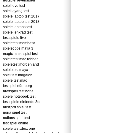
testspiel leverkusen
spiel love test
spiel loyang test
spiele laptop test 2017
spiele laptop test 2018
spiele laptops test
spiele lenkrad test
test spiele live
spieletest mombasa
spieletipps mafia 3
magic maze spiel test
spieletest mac robber
spieletest morgenland
spieletest maya
spiel test magalon
spiele test mac
testspiel nürnberg
brettspiel test noria
spiele notebook test
test spiele nintendo 3ds
nusfjord spiel test
noria spiel test
nations spiel test
test spiel online
spiele test xbox one