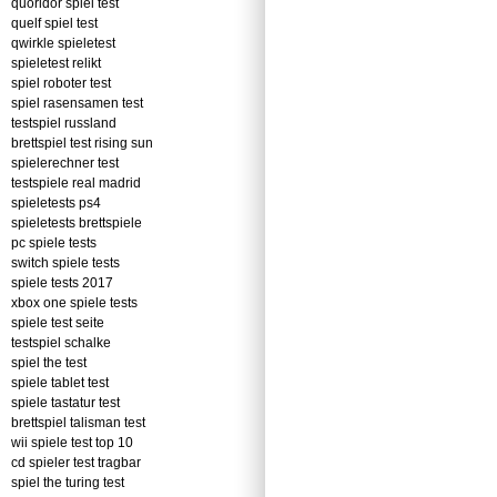
quoridor spiel test
quelf spiel test
qwirkle spieletest
spieletest relikt
spiel roboter test
spiel rasensamen test
testspiel russland
brettspiel test rising sun
spielerechner test
testspiele real madrid
spieletests ps4
spieletests brettspiele
pc spiele tests
switch spiele tests
spiele tests 2017
xbox one spiele tests
spiele test seite
testspiel schalke
spiel the test
spiele tablet test
spiele tastatur test
brettspiel talisman test
wii spiele test top 10
cd spieler test tragbar
spiel the turing test