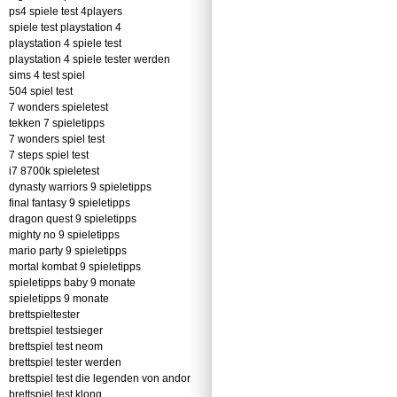
ps4 spiele test 4players
spiele test playstation 4
playstation 4 spiele test
playstation 4 spiele tester werden
sims 4 test spiel
504 spiel test
7 wonders spieletest
tekken 7 spieletipps
7 wonders spiel test
7 steps spiel test
i7 8700k spieletest
dynasty warriors 9 spieletipps
final fantasy 9 spieletipps
dragon quest 9 spieletipps
mighty no 9 spieletipps
mario party 9 spieletipps
mortal kombat 9 spieletipps
spieletipps baby 9 monate
spieletipps 9 monate
brettspieltester
brettspiel testsieger
brettspiel test neom
brettspiel tester werden
brettspiel test die legenden von andor
brettspiel test klong