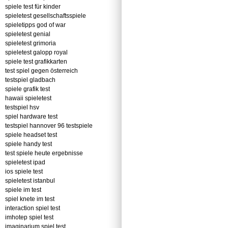
spiele test für kinder
spieletest gesellschaftsspiele
spieletipps god of war
spieletest genial
spieletest grimoria
spieletest galopp royal
spiele test grafikkarten
test spiel gegen österreich
testspiel gladbach
spiele grafik test
hawaii spieletest
testspiel hsv
spiel hardware test
testspiel hannover 96 testspiele
spiele headset test
spiele handy test
test spiele heute ergebnisse
spieletest ipad
ios spiele test
spieletest istanbul
spiele im test
spiel knete im test
interaction spiel test
imhotep spiel test
imaginarium spiel test