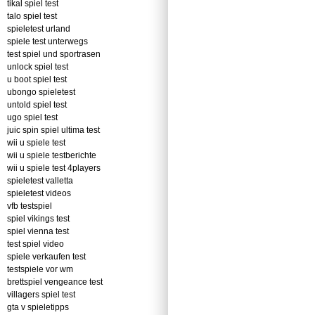
tikal spiel test
talo spiel test
spieletest urland
spiele test unterwegs
test spiel und sportrasen
unlock spiel test
u boot spiel test
ubongo spieletest
untold spiel test
ugo spiel test
juic spin spiel ultima test
wii u spiele test
wii u spiele testberichte
wii u spiele test 4players
spieletest valletta
spieletest videos
vfb testspiel
spiel vikings test
spiel vienna test
test spiel video
spiele verkaufen test
testspiele vor wm
brettspiel vengeance test
villagers spiel test
gta v spieletipps