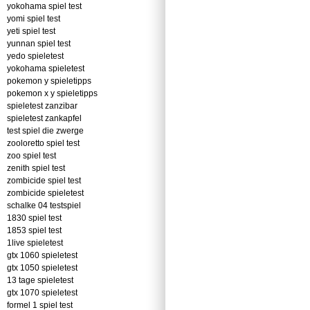
yokohama spiel test
yomi spiel test
yeti spiel test
yunnan spiel test
yedo spieletest
yokohama spieletest
pokemon y spieletipps
pokemon x y spieletipps
spieletest zanzibar
spieletest zankapfel
test spiel die zwerge
zooloretto spiel test
zoo spiel test
zenith spiel test
zombicide spiel test
zombicide spieletest
schalke 04 testspiel
1830 spiel test
1853 spiel test
1live spieletest
gtx 1060 spieletest
gtx 1050 spieletest
13 tage spieletest
gtx 1070 spieletest
formel 1 spiel test