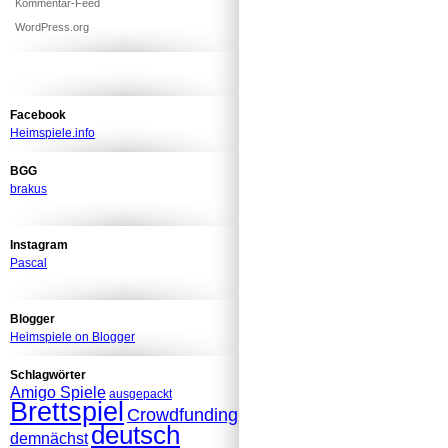
Kommentar-Feed
WordPress.org
Facebook
Heimspiele.info
BGG
brakus
Instagram
Pascal
Blogger
Heimspiele on Blogger
Schlagwörter
Amigo Spiele
ausgepackt
Brettspiel
Crowdfunding
deutsch
demnächst