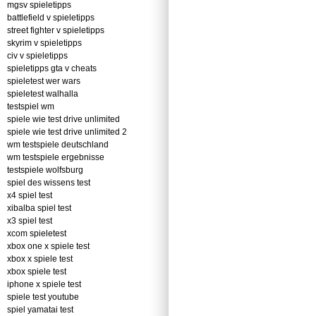
mgsv spieletipps
battlefield v spieletipps
street fighter v spieletipps
skyrim v spieletipps
civ v spieletipps
spieletipps gta v cheats
spieletest wer wars
spieletest walhalla
testspiel wm
spiele wie test drive unlimited
spiele wie test drive unlimited 2
wm testspiele deutschland
wm testspiele ergebnisse
testspiele wolfsburg
spiel des wissens test
x4 spiel test
xibalba spiel test
x3 spiel test
xcom spieletest
xbox one x spiele test
xbox x spiele test
xbox spiele test
iphone x spiele test
spiele test youtube
spiel yamatai test