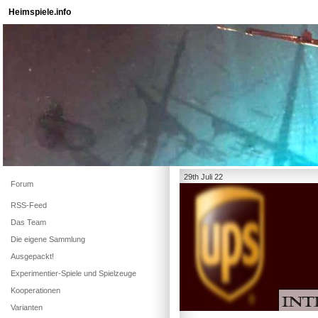
Heimspiele.info
29th Juli 22
Forum
RSS-Feed
Das Team
Die eigene Sammlung
Ausgepackt!
Experimentier-Spiele und Spielzeuge
Kooperationen
Varianten