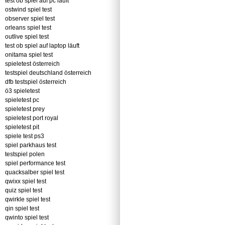
test ob spiel auf pc läuft
ostwind spiel test
observer spiel test
orleans spiel test
outlive spiel test
test ob spiel auf laptop läuft
onitama spiel test
spieletest österreich
testspiel deutschland österreich
dfb testspiel österreich
ö3 spieletest
spieletest pc
spieletest prey
spieletest port royal
spieletest pit
spiele test ps3
spiel parkhaus test
testspiel polen
spiel performance test
quacksalber spiel test
qwixx spiel test
quiz spiel test
qwirkle spiel test
qin spiel test
qwinto spiel test