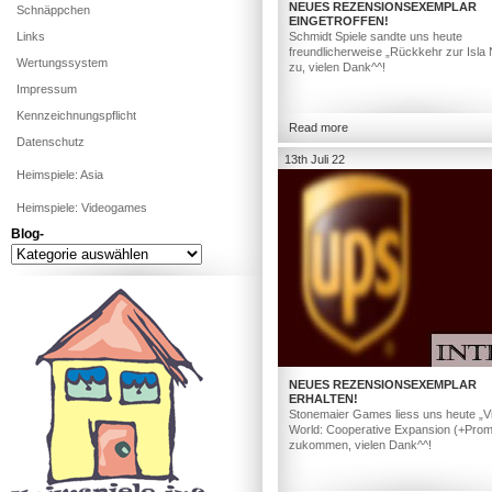
NEUES REZENSIONSEXEMPLAR
Schnäppchen
EINGETROFFEN!
Links
Schmidt Spiele sandte uns heute
freundlicherweise „Rückkehr zur Isla 
Wertungssystem
zu, vielen Dank^^!
Impressum
Kennzeichnungspflicht
Read more
Datenschutz
13th Juli 22
Heimspiele: Asia
Heimspiele: Videogames
Blog-
Blog-
NEUES REZENSIONSEXEMPLAR
ERHALTEN!
Stonemaier Games liess uns heute „Vit
World: Cooperative Expansion (+Prom
zukommen, vielen Dank^^!