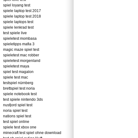
spiel loyang test
spiele laptop test 2017
spiele laptop test 2018
spiele laptops test
spiele lenkrad test
test spiele live
spieletest mombasa
spieletipps mafia 3
magic maze spiel test
spieletest mac robber
spieletest morgenland
spieletest maya
spiel test magalon
spiele test mac
testspiel nürnberg
brettspiel test noria
spiele notebook test
test spiele nintendo 3ds
nusfjord spiel test
noria spiel test
nations spiel test
test spiel online
spiele test xbox one
minecraft test spiel ohne download