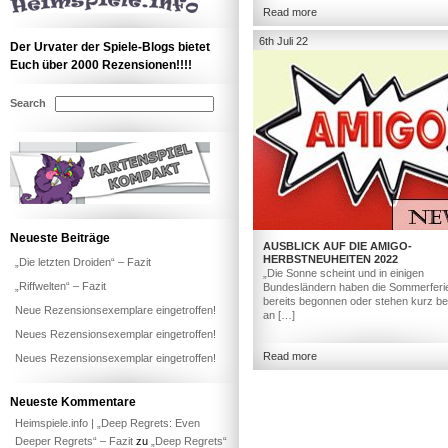
Read more
6th Juli 22
Der Urvater der Spiele-Blogs bietet
Euch über 2000 Rezensionen!!!!
Search
Neueste Beiträge
AUSBLICK AUF DIE AMIGO-
HERBSTNEUHEITEN 2022
„Die letzten Droiden“ – Fazit
„Die Sonne scheint und in einigen
„Riffwelten“ – Fazit
Bundesländern haben die Sommerferi
bereits begonnen oder stehen kurz bev
Neue Rezensionsexemplare eingetroffen!
an […]
Neues Rezensionsexemplar eingetroffen!
Read more
Neues Rezensionsexemplar eingetroffen!
Neueste Kommentare
Heimspiele.info | „Deep Regrets: Even
Deeper Regrets“ – Fazit
zu
„Deep Regrets“