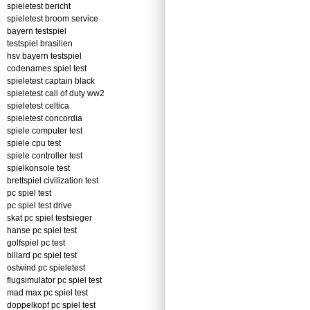
spieletest bericht
spieletest broom service
bayern testspiel
testspiel brasilien
hsv bayern testspiel
codenames spiel test
spieletest captain black
spieletest call of duty ww2
spieletest celtica
spieletest concordia
spiele computer test
spiele cpu test
spiele controller test
spielkonsole test
brettspiel civilization test
pc spiel test
pc spiel test drive
skat pc spiel testsieger
hanse pc spiel test
golfspiel pc test
billard pc spiel test
ostwind pc spieletest
flugsimulator pc spiel test
mad max pc spiel test
doppelkopf pc spiel test