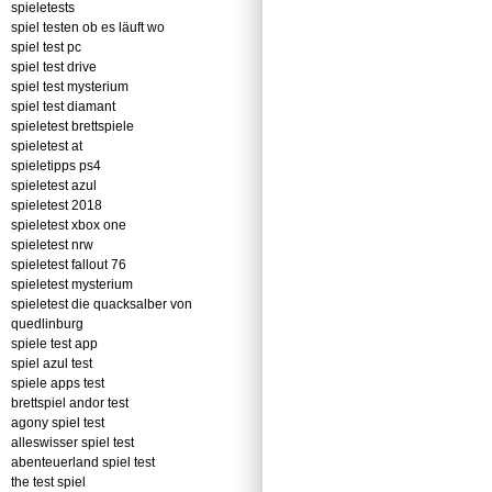
spieletests
spiel testen ob es läuft wo
spiel test pc
spiel test drive
spiel test mysterium
spiel test diamant
spieletest brettspiele
spieletest at
spieletipps ps4
spieletest azul
spieletest 2018
spieletest xbox one
spieletest nrw
spieletest fallout 76
spieletest mysterium
spieletest die quacksalber von
quedlinburg
spiele test app
spiel azul test
spiele apps test
brettspiel andor test
agony spiel test
alleswisser spiel test
abenteuerland spiel test
the test spiel