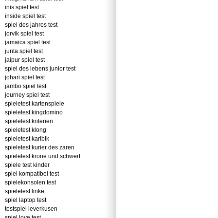
inis spiel test
inside spiel test
spiel des jahres test
jorvik spiel test
jamaica spiel test
junta spiel test
jaipur spiel test
spiel des lebens junior test
johari spiel test
jambo spiel test
journey spiel test
spieletest kartenspiele
spieletest kingdomino
spieletest kriterien
spieletest klong
spieletest karibik
spieletest kurier des zaren
spieletest krone und schwert
spiele test kinder
spiel kompatibel test
spielekonsolen test
spieletest linke
spiel laptop test
testspiel leverkusen
spiel love test