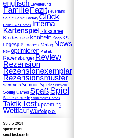
englisch
Erweiterung
Familie
Fazit
Feuerland
Glück
Spiele
Game Factory
Interna
HeidelBÄR Games
Kartenspiel
Kickstarter
knobeln
Kindespiele
KS
Koop
News
Legespiel
moses. Verlag
optimieren
Piatnik
NSV
Review
Ravensburger
Rezension
Rezensionexemplar
Rezensionsmuster
Schmidt Spiele
sammeln
Schmiede
Spiel
Spaß
Skellig Games
Spieleschmiede
Stonemaier Games
Test
Taktik
upcoming
Wettlauf
Würfelspiel
Spiele 2019
spieletester
spiel testbericht