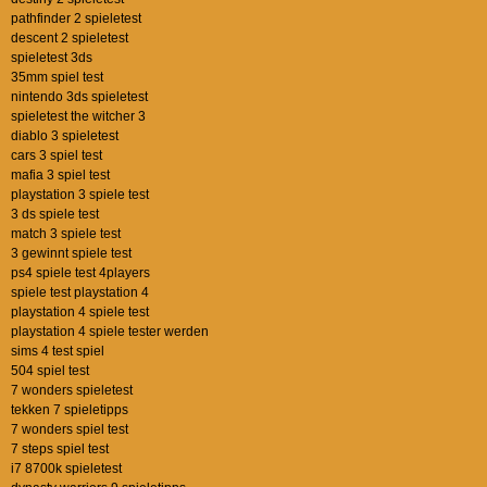
pathfinder 2 spieletest
descent 2 spieletest
spieletest 3ds
35mm spiel test
nintendo 3ds spieletest
spieletest the witcher 3
diablo 3 spieletest
cars 3 spiel test
mafia 3 spiel test
playstation 3 spiele test
3 ds spiele test
match 3 spiele test
3 gewinnt spiele test
ps4 spiele test 4players
spiele test playstation 4
playstation 4 spiele test
playstation 4 spiele tester werden
sims 4 test spiel
504 spiel test
7 wonders spieletest
tekken 7 spieletipps
7 wonders spiel test
7 steps spiel test
i7 8700k spieletest