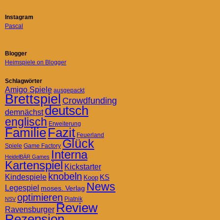
Instagram
Pascal
Blogger
Heimspiele on Blogger
Schlagwörter
Amigo Spiele
ausgepackt
Brettspiel
Crowdfunding
deutsch
demnächst
englisch
Erweiterung
Familie
Fazit
Feuerland
Glück
Spiele
Game Factory
Interna
HeidelBÄR Games
Kartenspiel
Kickstarter
knobeln
Kindespiele
KS
Koop
News
Legespiel
moses. Verlag
optimieren
Piatnik
NSV
Review
Ravensburger
Rezension