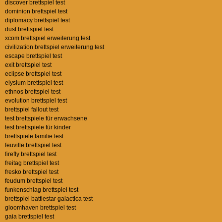
discover brettspiel test
dominion brettspiel test
diplomacy brettspiel test
dust brettspiel test
xcom brettspiel erweiterung test
civilization brettspiel erweiterung test
escape brettspiel test
exit brettspiel test
eclipse brettspiel test
elysium brettspiel test
ethnos brettspiel test
evolution brettspiel test
brettspiel fallout test
test brettspiele für erwachsene
test brettspiele für kinder
brettspiele familie test
feuville brettspiel test
firefly brettspiel test
freitag brettspiel test
fresko brettspiel test
feudum brettspiel test
funkenschlag brettspiel test
brettspiel battlestar galactica test
gloomhaven brettspiel test
gaia brettspiel test