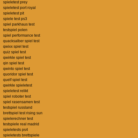
spieletest prey
spieletest port royal
spieletest pit
spiele test ps3
spiel parkhaus test
testspiel polen
spiel performance test
quacksalber spiel test
qwixx spiel test
quiz spiel test
qwirkle spiel test
qin spiel test
qwinto spiel test
quoridor spiel test
quelf spiel test
qwirkle spieletest
spieletest relikt
spiel roboter test
spiel rasensamen test
testspiel russland
brettspiel test rising sun
spielerechner test
testspiele real madrid
spieletests ps4
spieletests brettspiele