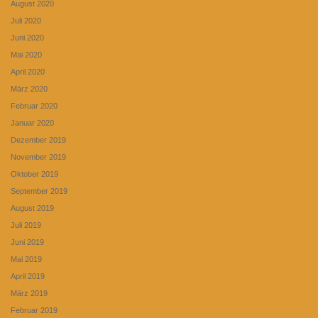
August 2020
Juli 2020
Juni 2020
Mai 2020
April 2020
März 2020
Februar 2020
Januar 2020
Dezember 2019
November 2019
Oktober 2019
September 2019
August 2019
Juli 2019
Juni 2019
Mai 2019
April 2019
März 2019
Februar 2019