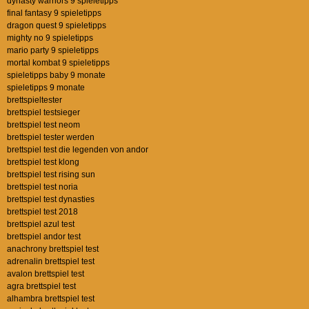
dynasty warriors 9 spieletipps
final fantasy 9 spieletipps
dragon quest 9 spieletipps
mighty no 9 spieletipps
mario party 9 spieletipps
mortal kombat 9 spieletipps
spieletipps baby 9 monate
spieletipps 9 monate
brettspieltester
brettspiel testsieger
brettspiel test neom
brettspiel tester werden
brettspiel test die legenden von andor
brettspiel test klong
brettspiel test rising sun
brettspiel test noria
brettspiel test dynasties
brettspiel test 2018
brettspiel azul test
brettspiel andor test
anachrony brettspiel test
adrenalin brettspiel test
avalon brettspiel test
agra brettspiel test
alhambra brettspiel test