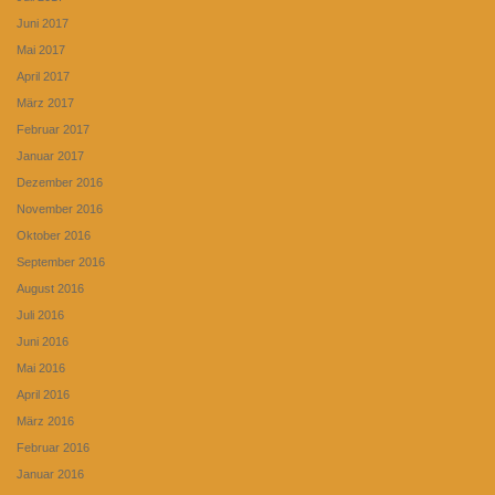
Juni 2017
Mai 2017
April 2017
März 2017
Februar 2017
Januar 2017
Dezember 2016
November 2016
Oktober 2016
September 2016
August 2016
Juli 2016
Juni 2016
Mai 2016
April 2016
März 2016
Februar 2016
Januar 2016