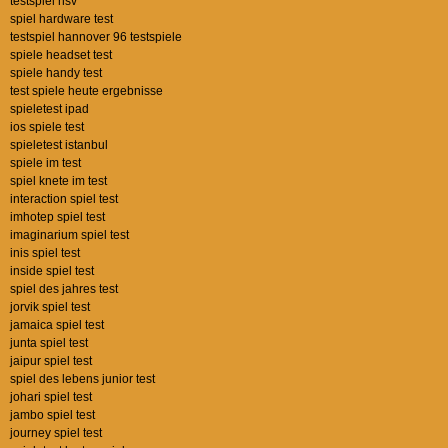
testspiel hsv
spiel hardware test
testspiel hannover 96 testspiele
spiele headset test
spiele handy test
test spiele heute ergebnisse
spieletest ipad
ios spiele test
spieletest istanbul
spiele im test
spiel knete im test
interaction spiel test
imhotep spiel test
imaginarium spiel test
inis spiel test
inside spiel test
spiel des jahres test
jorvik spiel test
jamaica spiel test
junta spiel test
jaipur spiel test
spiel des lebens junior test
johari spiel test
jambo spiel test
journey spiel test