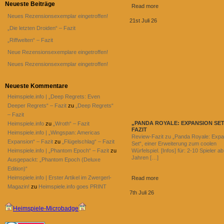
Neueste Beiträge
Read more
Neues Rezensionsexemplar eingetroffen!
21st Juli 26
„Die letzten Droiden“ – Fazit
„Riffwelten“ – Fazit
Neue Rezensionsexemplare eingetroffen!
Neues Rezensionsexemplar eingetroffen!
Neueste Kommentare
Heimspiele.info | „Deep Regrets: Even
Deeper Regrets“ – Fazit
zu
„Deep Regrets“
– Fazit
„PANDA ROYALE: EXPANSION SET
Heimspiele.info
zu
„Wroth“ – Fazit
FAZIT
Heimspiele.info | „Wingspan: Americas
Review-Fazit zu „Panda Royale: Expa
Expansion“ – Fazit
zu
„Flügelschlag“ – Fazit
Set“, einer Erweiterung zum coolen
Heimspiele.info | „Phantom Epoch“ – Fazit
zu
Würfelspiel. [Infos] für: 2-10 Spieler ab
Jahren […]
Ausgepackt: „Phantom Epoch (Deluxe
Edition)“
Heimspiele.info | Erster Artikel im Zwergerl-
Read more
Magazin!
zu
Heimspiele.info goes PRINT
7th Juli 26
Heimspiele-Microbadge