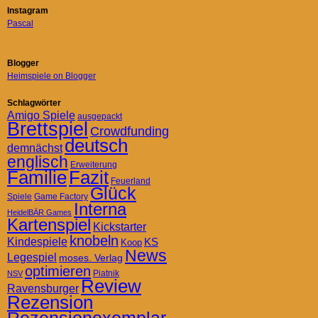
Instagram
Pascal
Blogger
Heimspiele on Blogger
Schlagwörter
Amigo Spiele
ausgepackt
Brettspiel
Crowdfunding
deutsch
demnächst
englisch
Erweiterung
Familie
Fazit
Feuerland
Glück
Spiele
Game Factory
Interna
HeidelBÄR Games
Kartenspiel
Kickstarter
knobeln
Kindespiele
KS
Koop
News
Legespiel
moses. Verlag
optimieren
Piatnik
NSV
Review
Ravensburger
Rezension