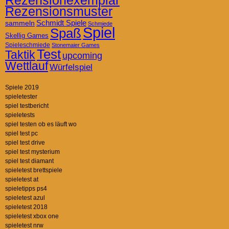
Rezensionexemplar
Rezensionsmuster
Schmidt Spiele
sammeln
Schmiede
Spiel
Spaß
Skellig Games
Spieleschmiede
Stonemaier Games
Test
Taktik
upcoming
Wettlauf
Würfelspiel
Spiele 2019
spieletester
spiel testbericht
spieletests
spiel testen ob es läuft wo
spiel test pc
spiel test drive
spiel test mysterium
spiel test diamant
spieletest brettspiele
spieletest at
spieletipps ps4
spieletest azul
spieletest 2018
spieletest xbox one
spieletest nrw