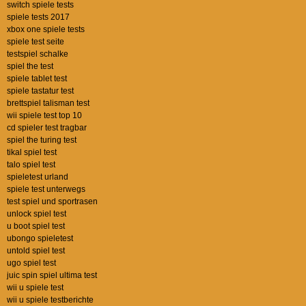
switch spiele tests
spiele tests 2017
xbox one spiele tests
spiele test seite
testspiel schalke
spiel the test
spiele tablet test
spiele tastatur test
brettspiel talisman test
wii spiele test top 10
cd spieler test tragbar
spiel the turing test
tikal spiel test
talo spiel test
spieletest urland
spiele test unterwegs
test spiel und sportrasen
unlock spiel test
u boot spiel test
ubongo spieletest
untold spiel test
ugo spiel test
juic spin spiel ultima test
wii u spiele test
wii u spiele testberichte