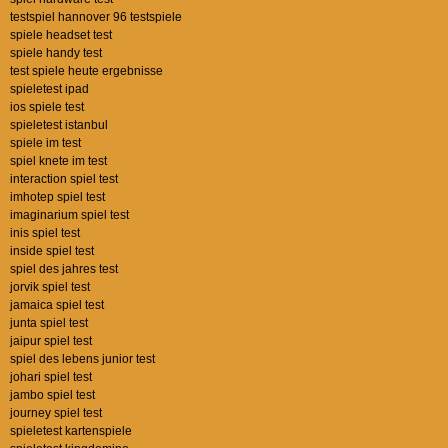
testspiel hannover 96 testspiele
spiele headset test
spiele handy test
test spiele heute ergebnisse
spieletest ipad
ios spiele test
spieletest istanbul
spiele im test
spiel knete im test
interaction spiel test
imhotep spiel test
imaginarium spiel test
inis spiel test
inside spiel test
spiel des jahres test
jorvik spiel test
jamaica spiel test
junta spiel test
jaipur spiel test
spiel des lebens junior test
johari spiel test
jambo spiel test
journey spiel test
spieletest kartenspiele