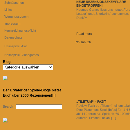
NEUE REZENSIONSEXEMPLARE
Schnäppchen
EINGETROFFEN!
Links
Haumea Games liess uns heute „Fore
Leader“ und „Snorkeling“ zukommen, 
Wertungssystem
Dank^^!
Impressum
Kennzeichnungspflicht
Read more
Datenschutz
7th Jan. 26
Heimspiele: Asia
Heimspiele: Videogames
Blog-
Blog-
Der Urvater der Spiele-Blogs bietet
Euch über 2000 Rezensionen!!!!
„TILETUM“ – FAZIT
Review-Fazit zu „Tiletum“, einem takt
Search
Dice-Placement-Spiel. [Infos] für: 1-4 
ab: 14 Jahren ca.-Spielzeit: 60-100min
Autoren: Simone Luciani […]