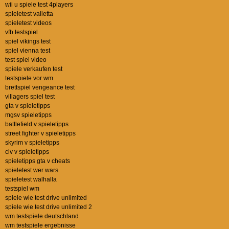
wii u spiele test 4players
spieletest valletta
spieletest videos
vfb testspiel
spiel vikings test
spiel vienna test
test spiel video
spiele verkaufen test
testspiele vor wm
brettspiel vengeance test
villagers spiel test
gta v spieletipps
mgsv spieletipps
battlefield v spieletipps
street fighter v spieletipps
skyrim v spieletipps
civ v spieletipps
spieletipps gta v cheats
spieletest wer wars
spieletest walhalla
testspiel wm
spiele wie test drive unlimited
spiele wie test drive unlimited 2
wm testspiele deutschland
wm testspiele ergebnisse