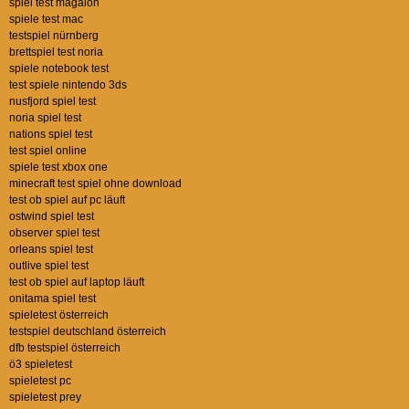
spiel test magalon
spiele test mac
testspiel nürnberg
brettspiel test noria
spiele notebook test
test spiele nintendo 3ds
nusfjord spiel test
noria spiel test
nations spiel test
test spiel online
spiele test xbox one
minecraft test spiel ohne download
test ob spiel auf pc läuft
ostwind spiel test
observer spiel test
orleans spiel test
outlive spiel test
test ob spiel auf laptop läuft
onitama spiel test
spieletest österreich
testspiel deutschland österreich
dfb testspiel österreich
ö3 spieletest
spieletest pc
spieletest prey