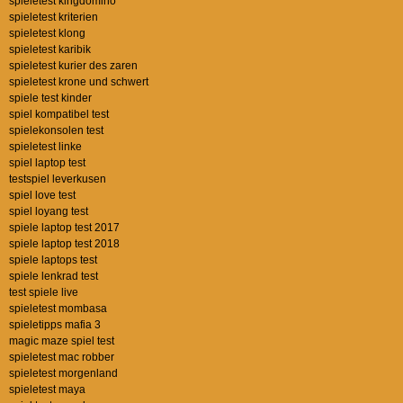
spieletest kingdomino
spieletest kriterien
spieletest klong
spieletest karibik
spieletest kurier des zaren
spieletest krone und schwert
spiele test kinder
spiel kompatibel test
spielekonsolen test
spieletest linke
spiel laptop test
testspiel leverkusen
spiel love test
spiel loyang test
spiele laptop test 2017
spiele laptop test 2018
spiele laptops test
spiele lenkrad test
test spiele live
spieletest mombasa
spieletipps mafia 3
magic maze spiel test
spieletest mac robber
spieletest morgenland
spieletest maya