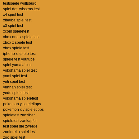
testspiele wolfsburg
spiel des wissens test
x4 spiel test
xibalba spiel test
x3 spiel test
xcom spieletest
xbox one x spiele test
xbox x spiele test
xbox spiele test
iphone x spiele test
spiele test youtube
spiel yamatai test
yokohama spiel test
yomi spiel test
yeti spiel test
yunnan spiel test
yedo spieletest
yokohama spieletest
pokemon y spieletipps
pokemon x y spieletipps
spieletest zanzibar
spieletest zankapfel
test spiel die zwerge
zooloretto spiel test
zoo spiel test