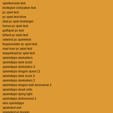
spielkonsole test
brettspiel civilization test
pc spiel test
pc spiel test drive
skat pc spiel testsieger
hanse pc spiel test
golfspiel pc test
billard pc spiel test
ostwind pc spieletest
flugsimulator pc spiel test
mad max pc spiel test
doppelkopf pc spiel test
spieletipps darksiders
spieletipps dark souls
spieletipps darksiders 3
spieletipps dragon quest 11
spieletipps dark souls 3
spieletipps darksiders 2
spieletipps dragon ball xenoverse 2
spieletipps dead cells
spieletipps dying light
spieletipps dishonored 2
elex spieletipps
spieletest exit
spieletest el dorado