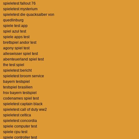
spieletest fallout 76
spieletest mysterium
spieletest die quacksalber von
quedlinburg
spiele test app
spiel azul test
spiele apps test
brettspiel andor test
agony spiel test
alleswisser spiel test
abenteuerland spiel test
the test spiel
spieletest bericht
spieletest broom service
bayern testspiel
testspiel brasilien
hsv bayern testspiel
codenames spiel test
spieletest captain black
spieletest call of duty ww2
spieletest celtica
spieletest concordia
spiele computer test
spiele cpu test
spiele controller test