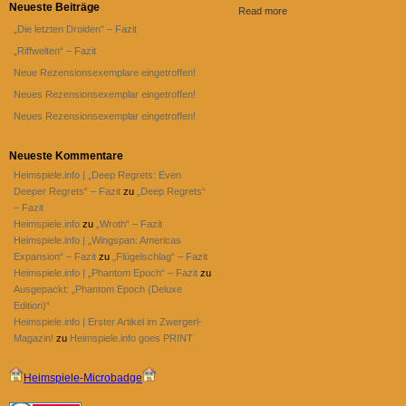
Neueste Beiträge
Read more
„Die letzten Droiden“ – Fazit
„Riffwelten“ – Fazit
Neue Rezensionsexemplare eingetroffen!
Neues Rezensionsexemplar eingetroffen!
Neues Rezensionsexemplar eingetroffen!
Neueste Kommentare
Heimspiele.info | „Deep Regrets: Even
Deeper Regrets“ – Fazit
zu
„Deep Regrets“
– Fazit
Heimspiele.info
zu
„Wroth“ – Fazit
Heimspiele.info | „Wingspan: Americas
Expansion“ – Fazit
zu
„Flügelschlag“ – Fazit
Heimspiele.info | „Phantom Epoch“ – Fazit
zu
Ausgepackt: „Phantom Epoch (Deluxe
Edition)“
Heimspiele.info | Erster Artikel im Zwergerl-
Magazin!
zu
Heimspiele.info goes PRINT
Heimspiele-Microbadge