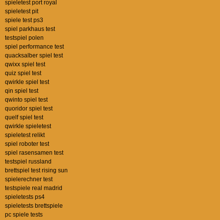
spieletest port royal
spieletest pit
spiele test ps3
spiel parkhaus test
testspiel polen
spiel performance test
quacksalber spiel test
qwixx spiel test
quiz spiel test
qwirkle spiel test
qin spiel test
qwinto spiel test
quoridor spiel test
quelf spiel test
qwirkle spieletest
spieletest relikt
spiel roboter test
spiel rasensamen test
testspiel russland
brettspiel test rising sun
spielerechner test
testspiele real madrid
spieletests ps4
spieletests brettspiele
pc spiele tests