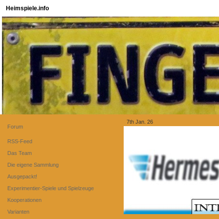
Heimspiele.info
7th Jan. 26
Forum
RSS-Feed
Das Team
Die eigene Sammlung
Ausgepackt!
Experimentier-Spiele und Spielzeuge
Kooperationen
Varianten