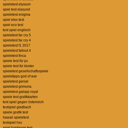
spieletest elysium
spiel test elasund
spieletest enigma
spiel elex test
spiel eco test
test spiel englisch
spieletest far cry 5
spieletest far cry 4
spieletest f1 2017
spieletest fallout 4
spieletest finca
spiele test für pc
spiele test für kinder
spieletest gesellschaftsspiele
spieletipps god of war
spieletest genial
spieletest grimoria
spieletest galopp royal
spiele test grafikkarten
test spiel gegen österreich
testspiel gladbach
spiele grafik test
hawaii spieletest
testspiel hsv
spiel hardware test