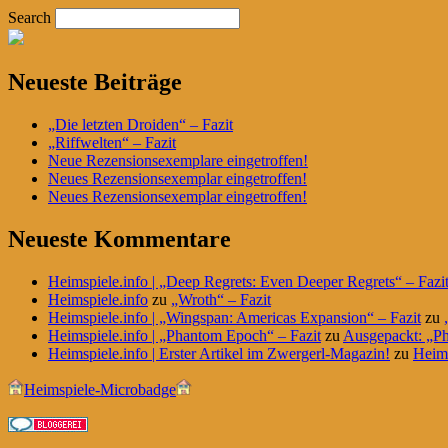
Search
Neueste Beiträge
„Die letzten Droiden“ – Fazit
„Riffwelten“ – Fazit
Neue Rezensionsexemplare eingetroffen!
Neues Rezensionsexemplar eingetroffen!
Neues Rezensionsexemplar eingetroffen!
Neueste Kommentare
Heimspiele.info | „Deep Regrets: Even Deeper Regrets“ – Fazi
Heimspiele.info
zu
„Wroth“ – Fazit
Heimspiele.info | „Wingspan: Americas Expansion“ – Fazit
zu
Heimspiele.info | „Phantom Epoch“ – Fazit
zu
Ausgepackt: „P
Heimspiele.info | Erster Artikel im Zwergerl-Magazin!
zu
Heim
Heimspiele-Microbadge