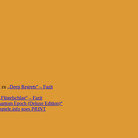
t
zu
„Deep Regrets“ – Fazit
„Flügelschlag“ – Fazit
hantom Epoch (Deluxe Edition)“
spiele.info goes PRINT