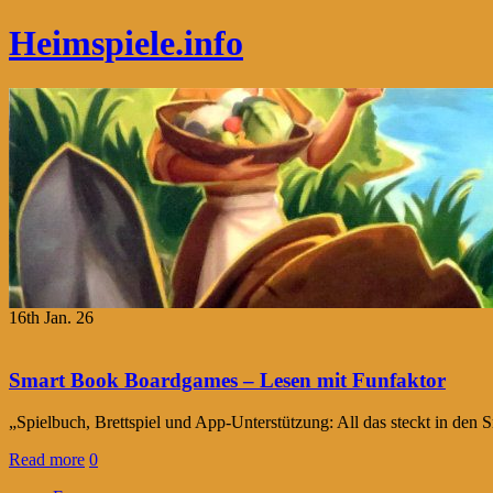
Heimspiele.info
16th Jan. 26
Smart Book Boardgames – Lesen mit Funfaktor
„Spielbuch, Brettspiel und App-Unterstützung: All das steckt in de
Read more
0