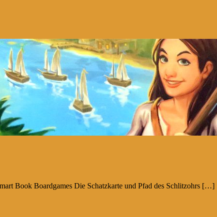
n Smart Book Boardgames Die Schatzkarte und Pfad des Schlitzohrs […]