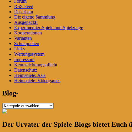
Forum
RSS-Feed
Das Team
Die eigene Sammlung
Ausgepackt!
Experimentier-Spiele und Spielzeuge
Kooperationen
Varianten
Schnäppchen
Links
Wertungssystem
Impressum
Kennzeichnungspflicht
Datenschutz
Heimspiele: Asia
Heimspiele: Videogames
Blog-
Blog-
Der Urvater der Spiele-Blogs bietet Euch 