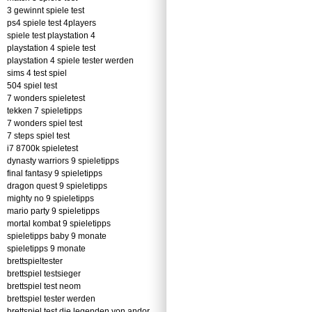
3 gewinnt spiele test
ps4 spiele test 4players
spiele test playstation 4
playstation 4 spiele test
playstation 4 spiele tester werden
sims 4 test spiel
504 spiel test
7 wonders spieletest
tekken 7 spieletipps
7 wonders spiel test
7 steps spiel test
i7 8700k spieletest
dynasty warriors 9 spieletipps
final fantasy 9 spieletipps
dragon quest 9 spieletipps
mighty no 9 spieletipps
mario party 9 spieletipps
mortal kombat 9 spieletipps
spieletipps baby 9 monate
spieletipps 9 monate
brettspieltester
brettspiel testsieger
brettspiel test neom
brettspiel tester werden
brettspiel test die legenden von andor