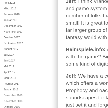
Jeff:
I think Vraho
April 2018
and game system 
März 2018
Februar 2018
number of folks tha
Januar 2018
small! It is great 
Dezember 2017
far larger group of
November 2017
fantasy world with 
Oktober 2017
September 2017
Heimspiele.info:
A
August 2017
Juli 2017
with the game? Bi
Juni 2017
some kind of digit
Mai 2017
April 2017
Jeff:
We have a cu
März 2017
which offers a won
Februar 2017
Prophecy and each
Januar 2017
Dezember 2016
soundscapes for f
November 2016
just set it and forge
Oktober 2016