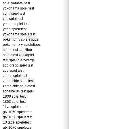
spiel yamatai test
yokohama spiel test
yomi spiel test
yeti spiel test
yunnan spiel test
yedo spieletest
yokohama spieletest
pokemon y spieletipps
pokemon x y spieletipps
spieletest zanzibar
spieletest zankapfel
test spiel die zwerge
zooloretto spiel test
zoo spiel test
zenith spiel test
zombicide spiel test
zombicide spieletest
schalke 04 testspiel
1830 spiel test
1853 spiel test
1live spieletest
gtx 1060 spieletest
gtx 1050 spieletest
13 tage spieletest
gtx 1070 spieletest