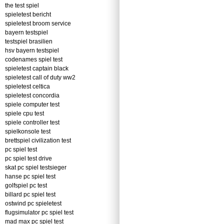
the test spiel
spieletest bericht
spieletest broom service
bayern testspiel
testspiel brasilien
hsv bayern testspiel
codenames spiel test
spieletest captain black
spieletest call of duty ww2
spieletest celtica
spieletest concordia
spiele computer test
spiele cpu test
spiele controller test
spielkonsole test
brettspiel civilization test
pc spiel test
pc spiel test drive
skat pc spiel testsieger
hanse pc spiel test
golfspiel pc test
billard pc spiel test
ostwind pc spieletest
flugsimulator pc spiel test
mad max pc spiel test