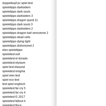
doppelkopf pc spiel test
spieletipps darksiders
spieletipps dark souls
spieletipps darksiders 3
spieletipps dragon quest 11
spieletipps dark souls 3
spieletipps darksiders 2
spieletipps dragon ball xenoverse 2
spieletipps dead cells
spieletipps dying light
spieletipps dishonored 2
elex spieletipps
spieletest exit
spieletest el dorado
spieletest elysium
spiel test elasund
spieletest enigma
spiel elex test
spiel eco test
test spiel englisch
spieletest far cry 5
spieletest far cry 4
spieletest f1 2017
spieletest fallout 4
spieletest finca