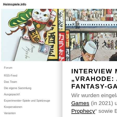
Heimspiele.info
Forum
INTERVIEW 
RSS-Feed
„VRAHODE: 
Das Team
FANTASY-G
Die eigene Sammlung
Wir wurden eingel
Ausgepackt!
Experimentier-Spiele und Spielzeuge
Games
(in 2021) 
Kooperationen
Prophecy
“ sowie 
Varianten