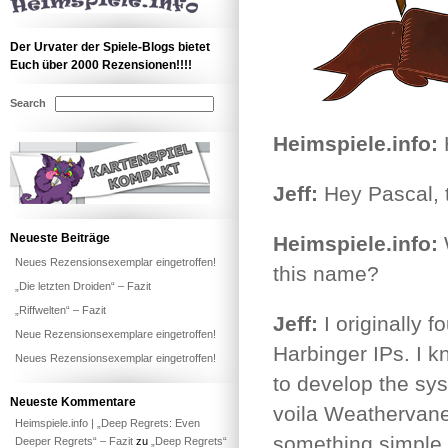
Der Urvater der Spiele-Blogs bietet
Euch über 2000 Rezensionen!!!!
Search
Heimspiele.info:
H
Jeff:
Hey Pascal, 
Neueste Beiträge
Heimspiele.info:
Neues Rezensionsexemplar eingetroffen!
this name?
„Die letzten Droiden“ – Fazit
„Riffwelten“ – Fazit
Jeff:
I originally
Neue Rezensionsexemplare eingetroffen!
Harbinger IPs. I k
Neues Rezensionsexemplar eingetroffen!
to develop the sys
Neueste Kommentare
voila Weathervan
Heimspiele.info | „Deep Regrets: Even
something simple a
Deeper Regrets“ – Fazit
zu
„Deep Regrets“