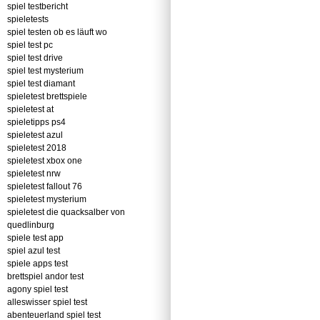
spiel testbericht
spieletests
spiel testen ob es läuft wo
spiel test pc
spiel test drive
spiel test mysterium
spiel test diamant
spieletest brettspiele
spieletest at
spieletipps ps4
spieletest azul
spieletest 2018
spieletest xbox one
spieletest nrw
spieletest fallout 76
spieletest mysterium
spieletest die quacksalber von
quedlinburg
spiele test app
spiel azul test
spiele apps test
brettspiel andor test
agony spiel test
alleswisser spiel test
abenteuerland spiel test