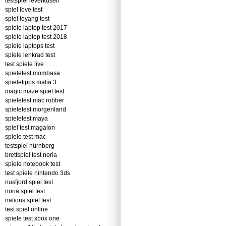
testspiel leverkusen
spiel love test
spiel loyang test
spiele laptop test 2017
spiele laptop test 2018
spiele laptops test
spiele lenkrad test
test spiele live
spieletest mombasa
spieletipps mafia 3
magic maze spiel test
spieletest mac robber
spieletest morgenland
spieletest maya
spiel test magalon
spiele test mac
testspiel nürnberg
brettspiel test noria
spiele notebook test
test spiele nintendo 3ds
nusfjord spiel test
noria spiel test
nations spiel test
test spiel online
spiele test xbox one