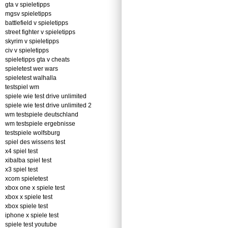
gta v spieletipps
mgsv spieletipps
battlefield v spieletipps
street fighter v spieletipps
skyrim v spieletipps
civ v spieletipps
spieletipps gta v cheats
spieletest wer wars
spieletest walhalla
testspiel wm
spiele wie test drive unlimited
spiele wie test drive unlimited 2
wm testspiele deutschland
wm testspiele ergebnisse
testspiele wolfsburg
spiel des wissens test
x4 spiel test
xibalba spiel test
x3 spiel test
xcom spieletest
xbox one x spiele test
xbox x spiele test
xbox spiele test
iphone x spiele test
spiele test youtube