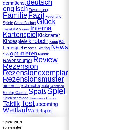
deutsch
demnächst
englisch
Erweiterung
Familie
Fazit
Feuerland
Glück
Spiele
Game Factory
Interna
HeidelBÄR Games
Kartenspiel
Kickstarter
knobeln
Kindespiele
KS
Koop
News
Legespiel
moses. Verlag
optimieren
Piatnik
NSV
Review
Ravensburger
Rezension
Rezensionexemplar
Rezensionsmuster
Schmidt Spiele
sammeln
Schmiede
Spiel
Spaß
Skellig Games
Spieleschmiede
Stonemaier Games
Test
Taktik
upcoming
Wettlauf
Würfelspiel
Spiele 2019
spieletester