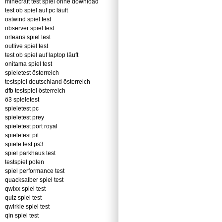
minecraft test spiel ohne download
test ob spiel auf pc läuft
ostwind spiel test
observer spiel test
orleans spiel test
outlive spiel test
test ob spiel auf laptop läuft
onitama spiel test
spieletest österreich
testspiel deutschland österreich
dfb testspiel österreich
ö3 spieletest
spieletest pc
spieletest prey
spieletest port royal
spieletest pit
spiele test ps3
spiel parkhaus test
testspiel polen
spiel performance test
quacksalber spiel test
qwixx spiel test
quiz spiel test
qwirkle spiel test
qin spiel test