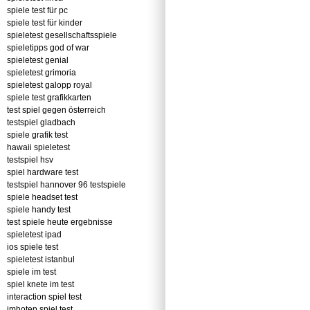
spiele test für pc
spiele test für kinder
spieletest gesellschaftsspiele
spieletipps god of war
spieletest genial
spieletest grimoria
spieletest galopp royal
spiele test grafikkarten
test spiel gegen österreich
testspiel gladbach
spiele grafik test
hawaii spieletest
testspiel hsv
spiel hardware test
testspiel hannover 96 testspiele
spiele headset test
spiele handy test
test spiele heute ergebnisse
spieletest ipad
ios spiele test
spieletest istanbul
spiele im test
spiel knete im test
interaction spiel test
imhotep spiel test