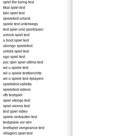
spiel the turing test
tikal spiel test
talo spiel test
spieletest urland
spiele test unterwegs
test spiel und sportrasen
unlock spiel test
u boot spiel test
ubongo spieletest
untold spiel test
ugo spiel test
juic spin spiel ultima test
wii u spiele test
wii u spiele testberichte
wii u spiele test 4players
spieletest valletta
spieletest videos
vfb testspiel
spiel vikings test
spiel vienna test
test spiel video
spiele verkaufen test
testspiele vor wm
brettspiel vengeance test
villagers spiel test