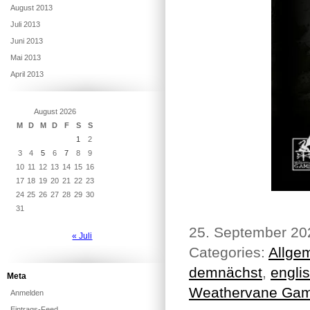
August 2013
Juli 2013
Juni 2013
Mai 2013
April 2013
August 2026
M
D
M
D
F
S
S
1
2
3
4
5
6
7
8
9
10
11
12
13
14
15
16
17
18
19
20
21
22
23
24
25
26
27
28
29
30
31
25. September 2
« Juli
Categories:
Allge
demnächst
,
engli
Meta
Weathervane Ga
Anmelden
Eintrags-Feed