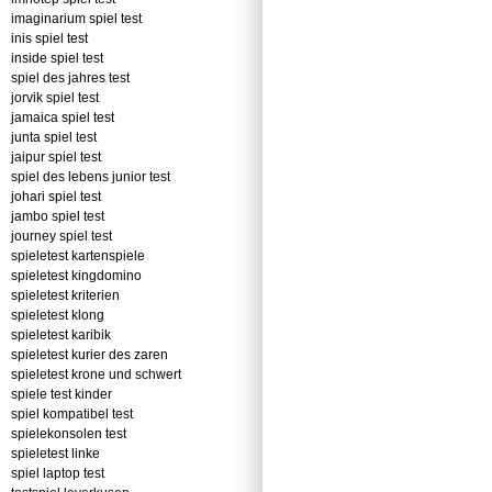
imaginarium spiel test
inis spiel test
inside spiel test
spiel des jahres test
jorvik spiel test
jamaica spiel test
junta spiel test
jaipur spiel test
spiel des lebens junior test
johari spiel test
jambo spiel test
journey spiel test
spieletest kartenspiele
spieletest kingdomino
spieletest kriterien
spieletest klong
spieletest karibik
spieletest kurier des zaren
spieletest krone und schwert
spiele test kinder
spiel kompatibel test
spielekonsolen test
spieletest linke
spiel laptop test