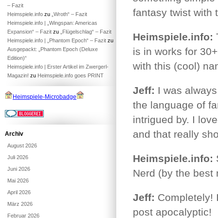
– Fazit
fantasy twist with
Heimspiele.info
zu
„Wroth“ – Fazit
Heimspiele.info | „Wingspan: Americas
Expansion“ – Fazit
zu
„Flügelschlag“ – Fazit
Heimspiele.info:
T
Heimspiele.info | „Phantom Epoch“ – Fazit
zu
is in works for 30
Ausgepackt: „Phantom Epoch (Deluxe
Edition)“
with this (cool) n
Heimspiele.info | Erster Artikel im Zwergerl-
Magazin!
zu
Heimspiele.info goes PRINT
Jeff:
I was always 
Heimspiele-Microbadge
the language of fa
intrigued by. I lov
and that really sh
Archiv
August 2026
Heimspiele.info:
Juli 2026
Juni 2026
Nerd (by the best 
Mai 2026
April 2026
Jeff:
Completely! It
März 2026
post apocalyptic!
Februar 2026