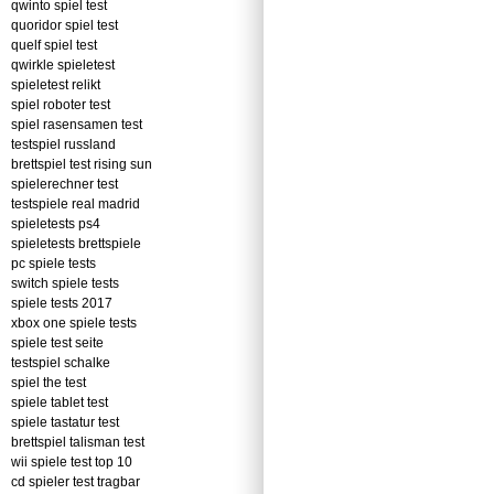
qwinto spiel test
quoridor spiel test
quelf spiel test
qwirkle spieletest
spieletest relikt
spiel roboter test
spiel rasensamen test
testspiel russland
brettspiel test rising sun
spielerechner test
testspiele real madrid
spieletests ps4
spieletests brettspiele
pc spiele tests
switch spiele tests
spiele tests 2017
xbox one spiele tests
spiele test seite
testspiel schalke
spiel the test
spiele tablet test
spiele tastatur test
brettspiel talisman test
wii spiele test top 10
cd spieler test tragbar