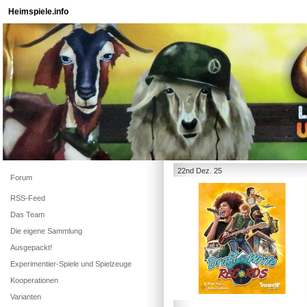
Heimspiele.info
22nd Dez. 25
Forum
RSS-Feed
Das Team
Die eigene Sammlung
Ausgepackt!
Experimentier-Spiele und Spielzeuge
Kooperationen
Varianten