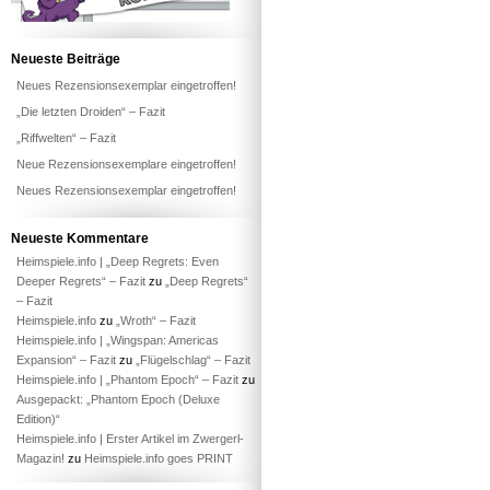
Neueste Beiträge
Neues Rezensionsexemplar eingetroffen!
„Die letzten Droiden“ – Fazit
„Riffwelten“ – Fazit
Neue Rezensionsexemplare eingetroffen!
Neues Rezensionsexemplar eingetroffen!
Neueste Kommentare
Heimspiele.info | „Deep Regrets: Even
Deeper Regrets“ – Fazit
zu
„Deep Regrets“
– Fazit
Heimspiele.info
zu
„Wroth“ – Fazit
Heimspiele.info | „Wingspan: Americas
Expansion“ – Fazit
zu
„Flügelschlag“ – Fazit
Heimspiele.info | „Phantom Epoch“ – Fazit
zu
Ausgepackt: „Phantom Epoch (Deluxe
Edition)“
Heimspiele.info | Erster Artikel im Zwergerl-
Magazin!
zu
Heimspiele.info goes PRINT