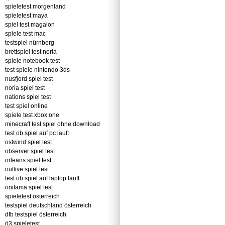
spieletest morgenland
spieletest maya
spiel test magalon
spiele test mac
testspiel nürnberg
brettspiel test noria
spiele notebook test
test spiele nintendo 3ds
nusfjord spiel test
noria spiel test
nations spiel test
test spiel online
spiele test xbox one
minecraft test spiel ohne download
test ob spiel auf pc läuft
ostwind spiel test
observer spiel test
orleans spiel test
outlive spiel test
test ob spiel auf laptop läuft
onitama spiel test
spieletest österreich
testspiel deutschland österreich
dfb testspiel österreich
ö3 spieletest