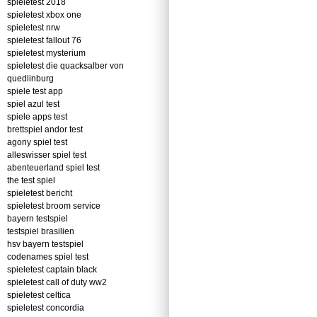
spieletest 2018
spieletest xbox one
spieletest nrw
spieletest fallout 76
spieletest mysterium
spieletest die quacksalber von
quedlinburg
spiele test app
spiel azul test
spiele apps test
brettspiel andor test
agony spiel test
alleswisser spiel test
abenteuerland spiel test
the test spiel
spieletest bericht
spieletest broom service
bayern testspiel
testspiel brasilien
hsv bayern testspiel
codenames spiel test
spieletest captain black
spieletest call of duty ww2
spieletest celtica
spieletest concordia