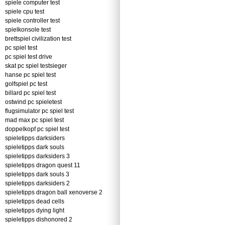
spiele computer test
spiele cpu test
spiele controller test
spielkonsole test
brettspiel civilization test
pc spiel test
pc spiel test drive
skat pc spiel testsieger
hanse pc spiel test
golfspiel pc test
billard pc spiel test
ostwind pc spieletest
flugsimulator pc spiel test
mad max pc spiel test
doppelkopf pc spiel test
spieletipps darksiders
spieletipps dark souls
spieletipps darksiders 3
spieletipps dragon quest 11
spieletipps dark souls 3
spieletipps darksiders 2
spieletipps dragon ball xenoverse 2
spieletipps dead cells
spieletipps dying light
spieletipps dishonored 2