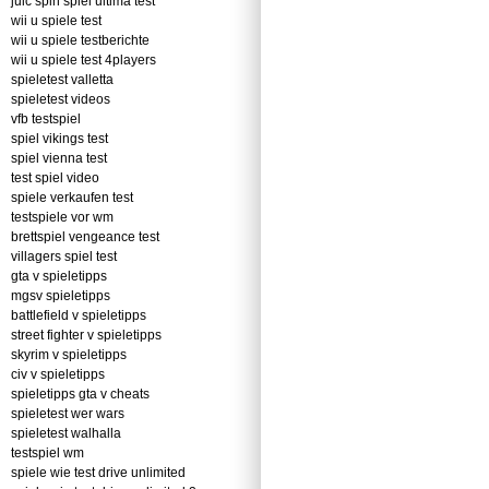
juic spin spiel ultima test
wii u spiele test
wii u spiele testberichte
wii u spiele test 4players
spieletest valletta
spieletest videos
vfb testspiel
spiel vikings test
spiel vienna test
test spiel video
spiele verkaufen test
testspiele vor wm
brettspiel vengeance test
villagers spiel test
gta v spieletipps
mgsv spieletipps
battlefield v spieletipps
street fighter v spieletipps
skyrim v spieletipps
civ v spieletipps
spieletipps gta v cheats
spieletest wer wars
spieletest walhalla
testspiel wm
spiele wie test drive unlimited