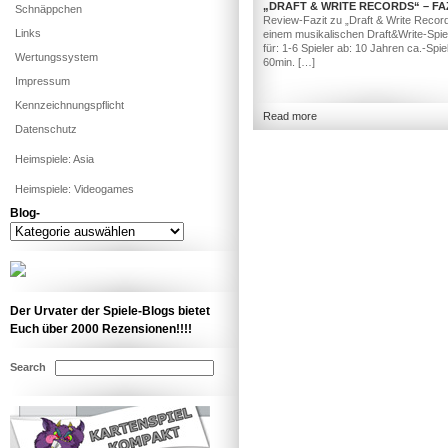
„DRAFT & WRITE RECORDS“ – FA
Schnäppchen
Review-Fazit zu „Draft & Write Record
Links
einem musikalischen Draft&Write-Spiel.
für: 1-6 Spieler ab: 10 Jahren ca.-Spiel
Wertungssystem
60min. […]
Impressum
Kennzeichnungspflicht
Read more
Datenschutz
Heimspiele: Asia
Heimspiele: Videogames
Blog-
Blog-
Der Urvater der Spiele-Blogs bietet
Euch über 2000 Rezensionen!!!!
Search