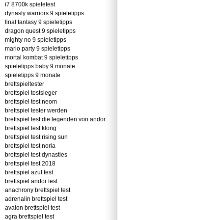
i7 8700k spieletest
dynasty warriors 9 spieletipps
final fantasy 9 spieletipps
dragon quest 9 spieletipps
mighty no 9 spieletipps
mario party 9 spieletipps
mortal kombat 9 spieletipps
spieletipps baby 9 monate
spieletipps 9 monate
brettspieltester
brettspiel testsieger
brettspiel test neom
brettspiel tester werden
brettspiel test die legenden von andor
brettspiel test klong
brettspiel test rising sun
brettspiel test noria
brettspiel test dynasties
brettspiel test 2018
brettspiel azul test
brettspiel andor test
anachrony brettspiel test
adrenalin brettspiel test
avalon brettspiel test
agra brettspiel test