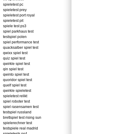
spieletest pc
spieletest prey
spieletest port royal
spieletest pit
spiele test ps3
spiel parkhaus test
testspiel polen
spiel performance test
quacksalber spiel test
qwixx spiel test
quiz spiel test
qwirkle spiel test
qin spiel test
qwinto spiel test
quoridor spiel test
quelf spiel test
qwirkle spieletest
spieletest relikt
spiel roboter test
spiel rasensamen test
testspiel russland
brettspiel test rising sun
spielerechner test
testspiele real madrid
spieletests ps4