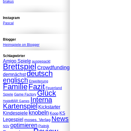
brakus
Instagram
Pascal
Blogger
Heimspiele on Blogger
Schlagwörter
Amigo Spiele
ausgepackt
Brettspiel
Crowdfunding
deutsch
demnächst
englisch
Erweiterung
Familie
Fazit
Feuerland
Glück
Spiele
Game Factory
Interna
HeidelBÄR Games
Kartenspiel
Kickstarter
knobeln
Kindespiele
KS
Koop
News
Legespiel
moses. Verlag
optimieren
Piatnik
NSV