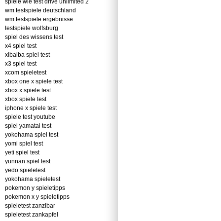
spiele wie test drive unlimited 2
wm testspiele deutschland
wm testspiele ergebnisse
testspiele wolfsburg
spiel des wissens test
x4 spiel test
xibalba spiel test
x3 spiel test
xcom spieletest
xbox one x spiele test
xbox x spiele test
xbox spiele test
iphone x spiele test
spiele test youtube
spiel yamatai test
yokohama spiel test
yomi spiel test
yeti spiel test
yunnan spiel test
yedo spieletest
yokohama spieletest
pokemon y spieletipps
pokemon x y spieletipps
spieletest zanzibar
spieletest zankapfel