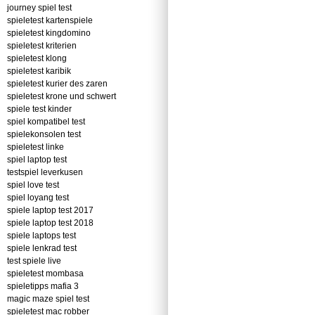
journey spiel test
spieletest kartenspiele
spieletest kingdomino
spieletest kriterien
spieletest klong
spieletest karibik
spieletest kurier des zaren
spieletest krone und schwert
spiele test kinder
spiel kompatibel test
spielekonsolen test
spieletest linke
spiel laptop test
testspiel leverkusen
spiel love test
spiel loyang test
spiele laptop test 2017
spiele laptop test 2018
spiele laptops test
spiele lenkrad test
test spiele live
spieletest mombasa
spieletipps mafia 3
magic maze spiel test
spieletest mac robber