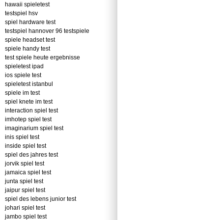
hawaii spieletest
testspiel hsv
spiel hardware test
testspiel hannover 96 testspiele
spiele headset test
spiele handy test
test spiele heute ergebnisse
spieletest ipad
ios spiele test
spieletest istanbul
spiele im test
spiel knete im test
interaction spiel test
imhotep spiel test
imaginarium spiel test
inis spiel test
inside spiel test
spiel des jahres test
jorvik spiel test
jamaica spiel test
junta spiel test
jaipur spiel test
spiel des lebens junior test
johari spiel test
jambo spiel test