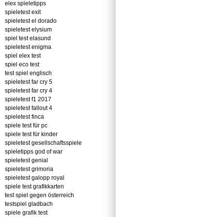
elex spieletipps
spieletest exit
spieletest el dorado
spieletest elysium
spiel test elasund
spieletest enigma
spiel elex test
spiel eco test
test spiel englisch
spieletest far cry 5
spieletest far cry 4
spieletest f1 2017
spieletest fallout 4
spieletest finca
spiele test für pc
spiele test für kinder
spieletest gesellschaftsspiele
spieletipps god of war
spieletest genial
spieletest grimoria
spieletest galopp royal
spiele test grafikkarten
test spiel gegen österreich
testspiel gladbach
spiele grafik test