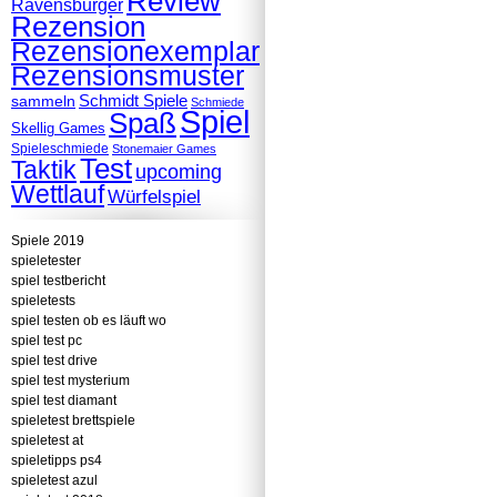
Review
Ravensburger
Rezension
Rezensionexemplar
Rezensionsmuster
Schmidt Spiele
sammeln
Schmiede
Spiel
Spaß
Skellig Games
Spieleschmiede
Stonemaier Games
Test
Taktik
upcoming
Wettlauf
Würfelspiel
Spiele 2019
spieletester
spiel testbericht
spieletests
spiel testen ob es läuft wo
spiel test pc
spiel test drive
spiel test mysterium
spiel test diamant
spieletest brettspiele
spieletest at
spieletipps ps4
spieletest azul