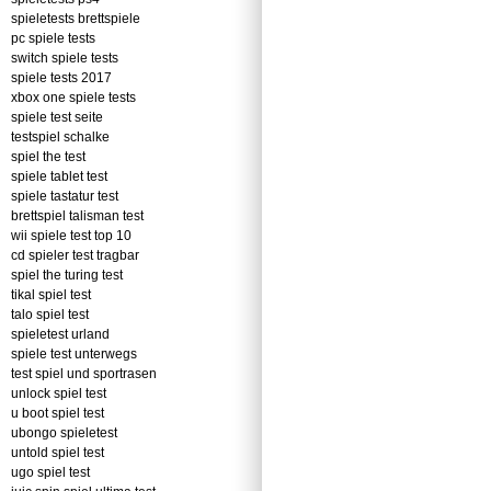
spieletests brettspiele
pc spiele tests
switch spiele tests
spiele tests 2017
xbox one spiele tests
spiele test seite
testspiel schalke
spiel the test
spiele tablet test
spiele tastatur test
brettspiel talisman test
wii spiele test top 10
cd spieler test tragbar
spiel the turing test
tikal spiel test
talo spiel test
spieletest urland
spiele test unterwegs
test spiel und sportrasen
unlock spiel test
u boot spiel test
ubongo spieletest
untold spiel test
ugo spiel test