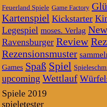
Glü
Feuerland Spiele
Game Factory
Kartenspiel
Ki
Kickstarter
New
Legespiel
moses. Verlag
Review
Rez
Ravensburger
Rezensionsmuster
sammel
Spiel
Spaß
Games
Spieleschm
Wettlauf
upcoming
Würfel
Spiele 2019
spieletester