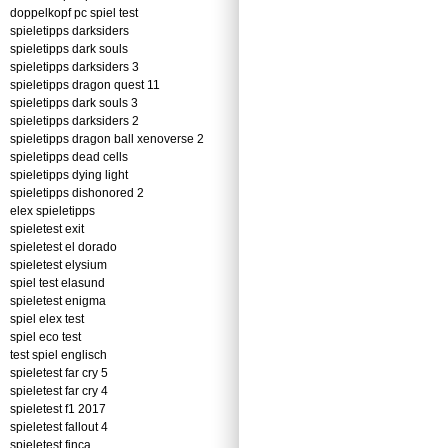
doppelkopf pc spiel test
spieletipps darksiders
spieletipps dark souls
spieletipps darksiders 3
spieletipps dragon quest 11
spieletipps dark souls 3
spieletipps darksiders 2
spieletipps dragon ball xenoverse 2
spieletipps dead cells
spieletipps dying light
spieletipps dishonored 2
elex spieletipps
spieletest exit
spieletest el dorado
spieletest elysium
spiel test elasund
spieletest enigma
spiel elex test
spiel eco test
test spiel englisch
spieletest far cry 5
spieletest far cry 4
spieletest f1 2017
spieletest fallout 4
spieletest finca