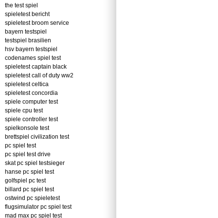
the test spiel
spieletest bericht
spieletest broom service
bayern testspiel
testspiel brasilien
hsv bayern testspiel
codenames spiel test
spieletest captain black
spieletest call of duty ww2
spieletest celtica
spieletest concordia
spiele computer test
spiele cpu test
spiele controller test
spielkonsole test
brettspiel civilization test
pc spiel test
pc spiel test drive
skat pc spiel testsieger
hanse pc spiel test
golfspiel pc test
billard pc spiel test
ostwind pc spieletest
flugsimulator pc spiel test
mad max pc spiel test