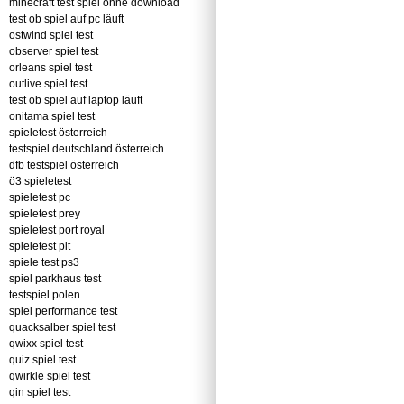
minecraft test spiel ohne download
test ob spiel auf pc läuft
ostwind spiel test
observer spiel test
orleans spiel test
outlive spiel test
test ob spiel auf laptop läuft
onitama spiel test
spieletest österreich
testspiel deutschland österreich
dfb testspiel österreich
ö3 spieletest
spieletest pc
spieletest prey
spieletest port royal
spieletest pit
spiele test ps3
spiel parkhaus test
testspiel polen
spiel performance test
quacksalber spiel test
qwixx spiel test
quiz spiel test
qwirkle spiel test
qin spiel test