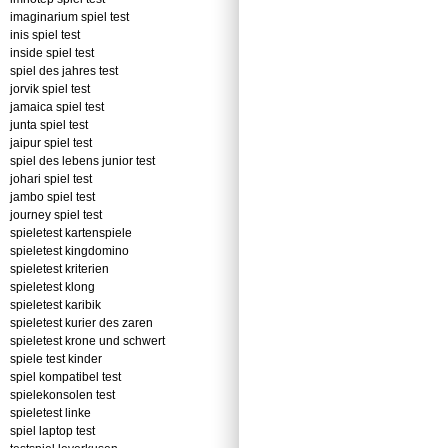
imaginarium spiel test
inis spiel test
inside spiel test
spiel des jahres test
jorvik spiel test
jamaica spiel test
junta spiel test
jaipur spiel test
spiel des lebens junior test
johari spiel test
jambo spiel test
journey spiel test
spieletest kartenspiele
spieletest kingdomino
spieletest kriterien
spieletest klong
spieletest karibik
spieletest kurier des zaren
spieletest krone und schwert
spiele test kinder
spiel kompatibel test
spielekonsolen test
spieletest linke
spiel laptop test