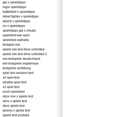
gta v spieletipps
mgsv spieletipps
battlefield v spieletipps
street fighter v spieletipps
skyrim v spieletipps
civ v spieletipps
spieletipps gta v cheats
spieletest wer wars
spieletest walhalla
testspiel wm
spiele wie test drive unlimited
spiele wie test drive unlimited 2
wm testspiele deutschland
wm testspiele ergebnisse
testspiele wolfsburg
spiel des wissens test
x4 spiel test
xibalba spiel test
x3 spiel test
xcom spieletest
xbox one x spiele test
xbox x spiele test
xbox spiele test
iphone x spiele test
spiele test youtube