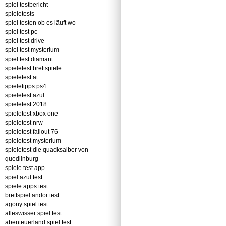
spiel testbericht
spieletests
spiel testen ob es läuft wo
spiel test pc
spiel test drive
spiel test mysterium
spiel test diamant
spieletest brettspiele
spieletest at
spieletipps ps4
spieletest azul
spieletest 2018
spieletest xbox one
spieletest nrw
spieletest fallout 76
spieletest mysterium
spieletest die quacksalber von
quedlinburg
spiele test app
spiel azul test
spiele apps test
brettspiel andor test
agony spiel test
alleswisser spiel test
abenteuerland spiel test