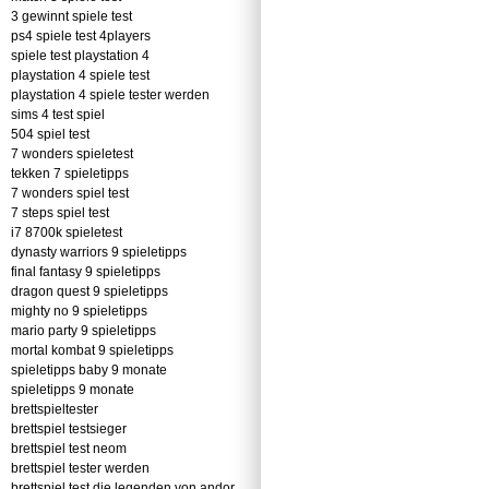
3 gewinnt spiele test
ps4 spiele test 4players
spiele test playstation 4
playstation 4 spiele test
playstation 4 spiele tester werden
sims 4 test spiel
504 spiel test
7 wonders spieletest
tekken 7 spieletipps
7 wonders spiel test
7 steps spiel test
i7 8700k spieletest
dynasty warriors 9 spieletipps
final fantasy 9 spieletipps
dragon quest 9 spieletipps
mighty no 9 spieletipps
mario party 9 spieletipps
mortal kombat 9 spieletipps
spieletipps baby 9 monate
spieletipps 9 monate
brettspieltester
brettspiel testsieger
brettspiel test neom
brettspiel tester werden
brettspiel test die legenden von andor