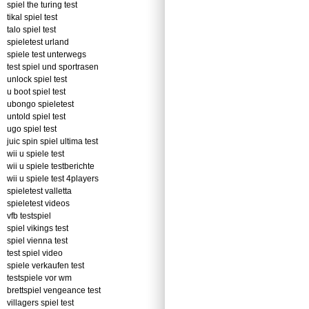
spiel the turing test
tikal spiel test
talo spiel test
spieletest urland
spiele test unterwegs
test spiel und sportrasen
unlock spiel test
u boot spiel test
ubongo spieletest
untold spiel test
ugo spiel test
juic spin spiel ultima test
wii u spiele test
wii u spiele testberichte
wii u spiele test 4players
spieletest valletta
spieletest videos
vfb testspiel
spiel vikings test
spiel vienna test
test spiel video
spiele verkaufen test
testspiele vor wm
brettspiel vengeance test
villagers spiel test