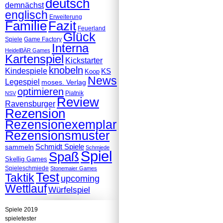
deutsch
demnächst
englisch
Erweiterung
Familie
Fazit
Feuerland
Glück
Spiele
Game Factory
Interna
HeidelBÄR Games
Kartenspiel
Kickstarter
knobeln
Kindespiele
KS
Koop
News
Legespiel
moses. Verlag
optimieren
Piatnik
NSV
Review
Ravensburger
Rezension
Rezensionexemplar
Rezensionsmuster
Schmidt Spiele
sammeln
Schmiede
Spiel
Spaß
Skellig Games
Spieleschmiede
Stonemaier Games
Test
Taktik
upcoming
Wettlauf
Würfelspiel
Spiele 2019
spieletester