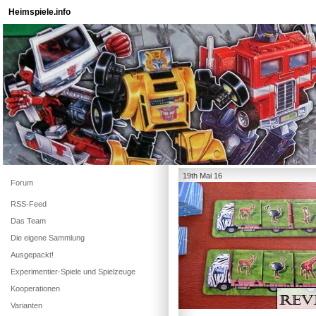
Heimspiele.info
19th Mai 16
Forum
RSS-Feed
Das Team
Die eigene Sammlung
Ausgepackt!
Experimentier-Spiele und Spielzeuge
Kooperationen
Varianten