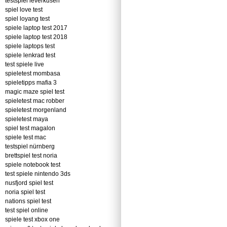
testspiel leverkusen
spiel love test
spiel loyang test
spiele laptop test 2017
spiele laptop test 2018
spiele laptops test
spiele lenkrad test
test spiele live
spieletest mombasa
spieletipps mafia 3
magic maze spiel test
spieletest mac robber
spieletest morgenland
spieletest maya
spiel test magalon
spiele test mac
testspiel nürnberg
brettspiel test noria
spiele notebook test
test spiele nintendo 3ds
nusfjord spiel test
noria spiel test
nations spiel test
test spiel online
spiele test xbox one