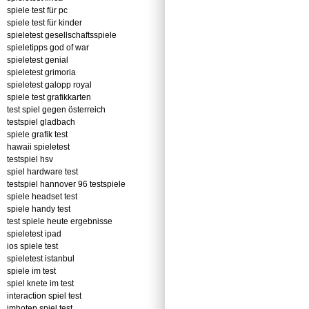
spiele test für pc
spiele test für kinder
spieletest gesellschaftsspiele
spieletipps god of war
spieletest genial
spieletest grimoria
spieletest galopp royal
spiele test grafikkarten
test spiel gegen österreich
testspiel gladbach
spiele grafik test
hawaii spieletest
testspiel hsv
spiel hardware test
testspiel hannover 96 testspiele
spiele headset test
spiele handy test
test spiele heute ergebnisse
spieletest ipad
ios spiele test
spieletest istanbul
spiele im test
spiel knete im test
interaction spiel test
imhotep spiel test