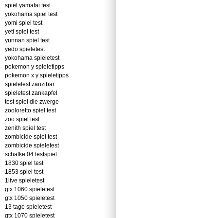
spiel yamatai test
yokohama spiel test
yomi spiel test
yeti spiel test
yunnan spiel test
yedo spieletest
yokohama spieletest
pokemon y spieletipps
pokemon x y spieletipps
spieletest zanzibar
spieletest zankapfel
test spiel die zwerge
zooloretto spiel test
zoo spiel test
zenith spiel test
zombicide spiel test
zombicide spieletest
schalke 04 testspiel
1830 spiel test
1853 spiel test
1live spieletest
gtx 1060 spieletest
gtx 1050 spieletest
13 tage spieletest
gtx 1070 spieletest