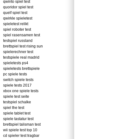
qwinto spiel test
quoridor spiel test
quelf spiel test
qwirkle spieletest
spieletest relikt
spiel roboter test
spiel rasensamen test
testspiel russland
brettspiel test rising sun
spielerechner test
testspiele real madrid
spieletests ps4
spieletests brettspiele
pc spiele tests
switch spiele tests
spiele tests 2017
xbox one spiele tests
spiele test seite
testspiel schalke
spiel the test
spiele tablet test
spiele tastatur test
brettspiel talisman test
wii spiele test top 10
cd spieler test tragbar