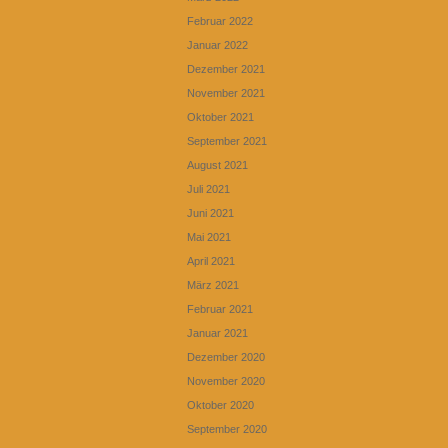
Februar 2022
Januar 2022
Dezember 2021
November 2021
Oktober 2021
September 2021
August 2021
Juli 2021
Juni 2021
Mai 2021
April 2021
März 2021
Februar 2021
Januar 2021
Dezember 2020
November 2020
Oktober 2020
September 2020