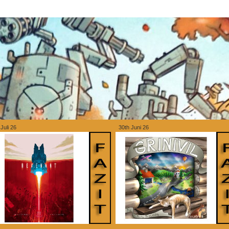
 Juli 26
30th Juni 26