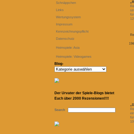
„R
Schnäppchen
Re
Links
st
fü
Wertungssystem
12
Impressum
Kennzeichnungspflicht
Re
Datenschutz
19t
Heimspiele: Asia
Heimspiele: Videogames
Blog-
Blog-
Der Urvater der Spiele-Blogs bietet
Euch über 2000 Rezensionen!!!!
„D
Re
Search
ei
fü
10