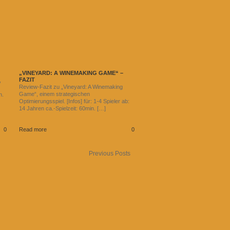
„VINEYARD: A WINEMAKING GAME“ –
FAZIT
,
Review-Fazit zu „Vineyard: A Winemaking
Game“, einem strategischen
n.
Optimierungsspiel. [Infos] für: 1-4 Spieler ab:
14 Jahren ca.-Spielzeit: 60min. […]
0
Read more
0
Previous Posts