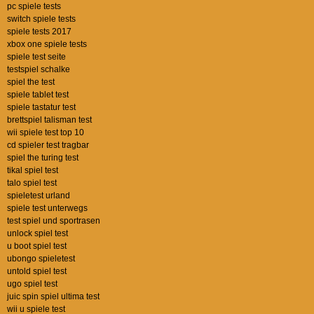
pc spiele tests
switch spiele tests
spiele tests 2017
xbox one spiele tests
spiele test seite
testspiel schalke
spiel the test
spiele tablet test
spiele tastatur test
brettspiel talisman test
wii spiele test top 10
cd spieler test tragbar
spiel the turing test
tikal spiel test
talo spiel test
spieletest urland
spiele test unterwegs
test spiel und sportrasen
unlock spiel test
u boot spiel test
ubongo spieletest
untold spiel test
ugo spiel test
juic spin spiel ultima test
wii u spiele test