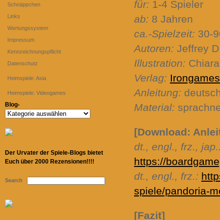
für:
1-4 Spieler
Schnäppchen
Links
ab:
8 Jahren
Wertungssystem
ca.-Spielzeit:
30-9
Impressum
Autoren:
Jeffrey D
Kennzeichnungspflicht
Illustration:
Chiara
Datenschutz
Verlag:
Irongames
Heimspiele: Asia
Anleitung:
deutsch
Heimspiele: Videogames
Blog-
Material:
sprachne
Blog-
[Download: Anlei
dt., engl., frz., jap.
Der Urvater der Spiele-Blogs bietet
https://boardgam
Euch über 2000 Rezensionen!!!!
dt., engl., frz.:
htt
Search
spiele/pandoria-m
[Fazit]