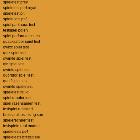
spieletest prey
spieletest port royal
spieletest pit
spiele test ps3
spiel parkhaus test
testspiel polen
spiel performance test
quacksalber spiel test
qwixx spiel test
quiz spiel test
qwirkle spiel test
qin spiel test
qwinto spiel test
quoridor spiel test
quelf spiel test
qwirkle spieletest
spieletest relikt
spiel roboter test
spiel rasensamen test
testspiel russland
brettspiel test rising sun
spielerechner test
testspiele real madrid
spieletests ps4
spieletests brettspiele