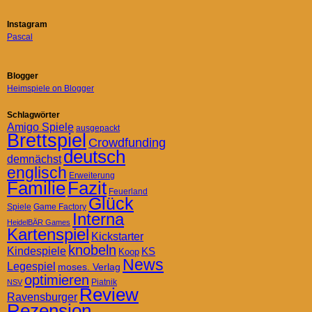
Instagram
Pascal
Blogger
Heimspiele on Blogger
Schlagwörter
Amigo Spiele
ausgepackt
Brettspiel
Crowdfunding
deutsch
demnächst
englisch
Erweiterung
Familie
Fazit
Feuerland
Glück
Spiele
Game Factory
Interna
HeidelBÄR Games
Kartenspiel
Kickstarter
knobeln
Kindespiele
KS
Koop
News
Legespiel
moses. Verlag
optimieren
Piatnik
NSV
Review
Ravensburger
Rezension