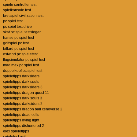
spiele controller test
spielkonsole test
brettspiel civilization test
pc spiel test
pc spiel test drive
skat pc spiel testsieger
hanse pc spiel test
golfspiel pc test
billard pc spiel test
ostwind pc spieletest
flugsimulator pc spiel test
mad max pc spiel test
doppelkopf pc spiel test
spieletipps darksiders
spieletipps dark souls
spieletipps darksiders 3
spieletipps dragon quest 11
spieletipps dark souls 3
spieletipps darksiders 2
spieletipps dragon ball xenoverse 2
spieletipps dead cells
spieletipps dying light
spieletipps dishonored 2
elex spieletipps
spieletest exit