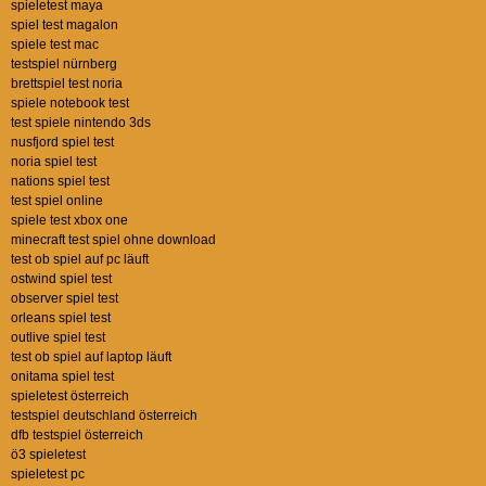
spieletest maya
spiel test magalon
spiele test mac
testspiel nürnberg
brettspiel test noria
spiele notebook test
test spiele nintendo 3ds
nusfjord spiel test
noria spiel test
nations spiel test
test spiel online
spiele test xbox one
minecraft test spiel ohne download
test ob spiel auf pc läuft
ostwind spiel test
observer spiel test
orleans spiel test
outlive spiel test
test ob spiel auf laptop läuft
onitama spiel test
spieletest österreich
testspiel deutschland österreich
dfb testspiel österreich
ö3 spieletest
spieletest pc