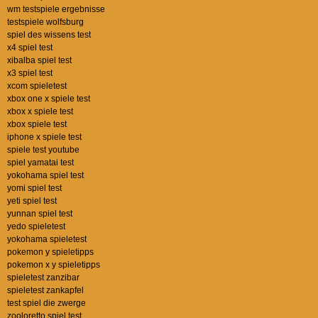
wm testspiele ergebnisse
testspiele wolfsburg
spiel des wissens test
x4 spiel test
xibalba spiel test
x3 spiel test
xcom spieletest
xbox one x spiele test
xbox x spiele test
xbox spiele test
iphone x spiele test
spiele test youtube
spiel yamatai test
yokohama spiel test
yomi spiel test
yeti spiel test
yunnan spiel test
yedo spieletest
yokohama spieletest
pokemon y spieletipps
pokemon x y spieletipps
spieletest zanzibar
spieletest zankapfel
test spiel die zwerge
zooloretto spiel test