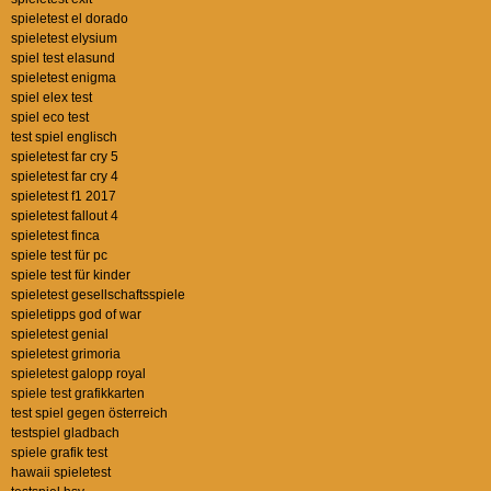
spieletest el dorado
spieletest elysium
spiel test elasund
spieletest enigma
spiel elex test
spiel eco test
test spiel englisch
spieletest far cry 5
spieletest far cry 4
spieletest f1 2017
spieletest fallout 4
spieletest finca
spiele test für pc
spiele test für kinder
spieletest gesellschaftsspiele
spieletipps god of war
spieletest genial
spieletest grimoria
spieletest galopp royal
spiele test grafikkarten
test spiel gegen österreich
testspiel gladbach
spiele grafik test
hawaii spieletest