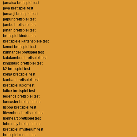
jamaica brettspiel test
java brettspiel test
jumanji brettspiel test
jaipur brettspiel test
jambo brettspiel test
johari brettspiel test
brettspiel kinder test
brettspiele kartenspiele test
kemet brettspiel test
kuhhandel brettspiel test
katakomben brettspiel test
kingsburg brettspiel test
k2 brettspiel test
konja brettspiel test
kanban brettspiel test
brettspiel luxor test
latice brettspiel test
legends brettspiel test
lancaster brettspiel test
lisboa brettspiel test
löwenherz brettspiel test
lionheart brettspiel test
lobotomy brettspiel test
brettspiel mysterium test
brettspiel merlin test