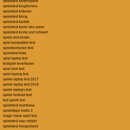
spieletest kartenspiele
spieletest kingdomino
spieletest kriterien
spieletest klong
spieletest karibik
spieletest kurier des zaren
spieletest krone und schwert
spiele test kinder
spiel kompatibel test
spielekonsolen test
spieletest linke
spiel laptop test
testspiel leverkusen
spiel love test
spiel loyang test
spiele laptop test 2017
spiele laptop test 2018
spiele laptops test
spiele lenkrad test
test spiele live
spieletest mombasa
spieletipps mafia 3
magic maze spiel test
spieletest mac robber
spieletest morgenland