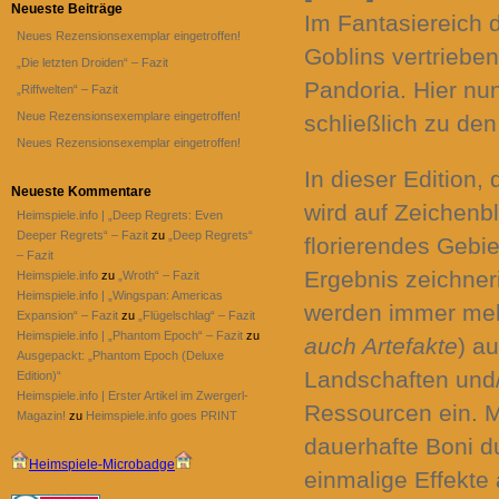
Neueste Beiträge
Im Fantasiereich 
Neues Rezensionsexemplar eingetroffen!
Goblins vertriebe
„Die letzten Droiden“ – Fazit
Pandoria. Hier nu
„Riffwelten“ – Fazit
Neue Rezensionsexemplare eingetroffen!
schließlich zu de
Neues Rezensionsexemplar eingetroffen!
In dieser Edition, 
Neueste Kommentare
wird auf Zeichenb
Heimspiele.info | „Deep Regrets: Even
Deeper Regrets“ – Fazit
zu
„Deep Regrets“
florierendes Gebie
– Fazit
Ergebnis zeichner
Heimspiele.info
zu
„Wroth“ – Fazit
Heimspiele.info | „Wingspan: Americas
werden immer mehr
Expansion“ – Fazit
zu
„Flügelschlag“ – Fazit
Heimspiele.info | „Phantom Epoch“ – Fazit
zu
auch Artefakte
) a
Ausgepackt: „Phantom Epoch (Deluxe
Landschaften und/o
Edition)“
Heimspiele.info | Erster Artikel im Zwergerl-
Ressourcen ein. M
Magazin!
zu
Heimspiele.info goes PRINT
dauerhafte Boni d
Heimspiele-Microbadge
einmalige Effekte