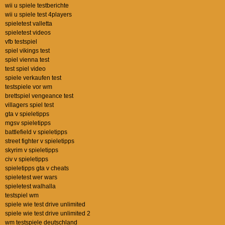
wii u spiele testberichte
wii u spiele test 4players
spieletest valletta
spieletest videos
vfb testspiel
spiel vikings test
spiel vienna test
test spiel video
spiele verkaufen test
testspiele vor wm
brettspiel vengeance test
villagers spiel test
gta v spieletipps
mgsv spieletipps
battlefield v spieletipps
street fighter v spieletipps
skyrim v spieletipps
civ v spieletipps
spieletipps gta v cheats
spieletest wer wars
spieletest walhalla
testspiel wm
spiele wie test drive unlimited
spiele wie test drive unlimited 2
wm testspiele deutschland