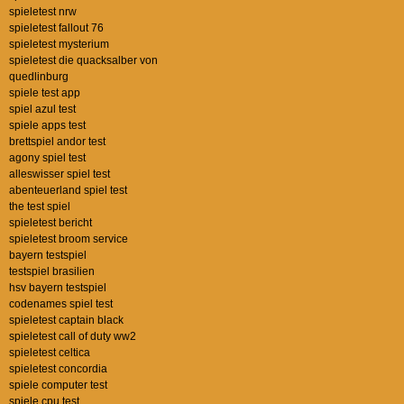
spieletest nrw
spieletest fallout 76
spieletest mysterium
spieletest die quacksalber von
quedlinburg
spiele test app
spiel azul test
spiele apps test
brettspiel andor test
agony spiel test
alleswisser spiel test
abenteuerland spiel test
the test spiel
spieletest bericht
spieletest broom service
bayern testspiel
testspiel brasilien
hsv bayern testspiel
codenames spiel test
spieletest captain black
spieletest call of duty ww2
spieletest celtica
spieletest concordia
spiele computer test
spiele cpu test