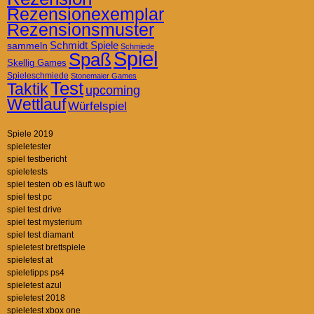
Rezensionexemplar
Rezensionsmuster
Schmidt Spiele
sammeln
Schmiede
Spiel
Spaß
Skellig Games
Spieleschmiede
Stonemaier Games
Test
Taktik
upcoming
Wettlauf
Würfelspiel
Spiele 2019
spieletester
spiel testbericht
spieletests
spiel testen ob es läuft wo
spiel test pc
spiel test drive
spiel test mysterium
spiel test diamant
spieletest brettspiele
spieletest at
spieletipps ps4
spieletest azul
spieletest 2018
spieletest xbox one