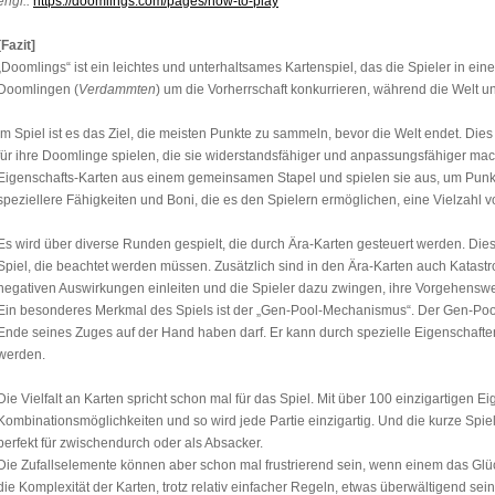
engl.:
https://doomlings.com/pages/how-to-play
[Fazit]
„Doomlings“ ist ein leichtes und unterhaltsames Kartenspiel, das die Spieler in eine
Doomlingen (
Verdammten
) um die Vorherrschaft konkurrieren, während die Welt 
Im Spiel ist es das Ziel, die meisten Punkte zu sammeln, bevor die Welt endet. Dies
für ihre Doomlinge spielen, die sie widerstandsfähiger und anpassungsfähiger ma
Eigenschafts-Karten aus einem gemeinsamen Stapel und spielen sie aus, um Pun
speziellere Fähigkeiten und Boni, die es den Spielern ermöglichen, eine Vielzahl v
Es wird über diverse Runden gespielt, die durch Ära-Karten gesteuert werden. Die
Spiel, die beachtet werden müssen. Zusätzlich sind in den Ära-Karten auch Katast
negativen Auswirkungen einleiten und die Spieler dazu zwingen, ihre Vorgehensw
Ein besonderes Merkmal des Spiels ist der „Gen-Pool-Mechanismus“. Der Gen-Pool i
Ende seines Zuges auf der Hand haben darf. Er kann durch spezielle Eigenschaften
werden.
Die Vielfalt an Karten spricht schon mal für das Spiel. Mit über 100 einzigartigen E
Kombinationsmöglichkeiten und so wird jede Partie einzigartig. Und die kurze Spie
perfekt für zwischendurch oder als Absacker.
Die Zufallselemente können aber schon mal frustrierend sein, wenn einem das Glück
die Komplexität der Karten, trotz relativ einfacher Regeln, etwas überwältigend sein