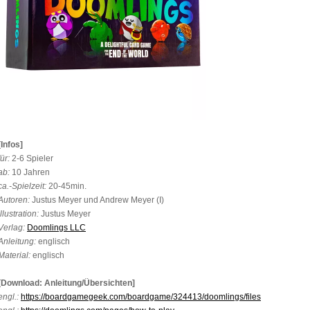
[Infos]
für:
2-6 Spieler
ab:
10 Jahren
ca.-Spielzeit:
20-45min.
Autoren:
Justus Meyer und Andrew Meyer (I)
Illustration:
Justus Meyer
Verlag:
Doomlings LLC
Anleitung:
englisch
Material:
englisch
[Download: Anleitung/Übersichten]
engl.:
https://boardgamegeek.com/boardgame/324413/doomlings/files