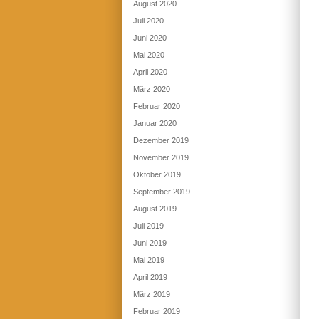
August 2020
Juli 2020
Juni 2020
Mai 2020
April 2020
März 2020
Februar 2020
Januar 2020
Dezember 2019
November 2019
Oktober 2019
September 2019
August 2019
Juli 2019
Juni 2019
Mai 2019
April 2019
März 2019
Februar 2019