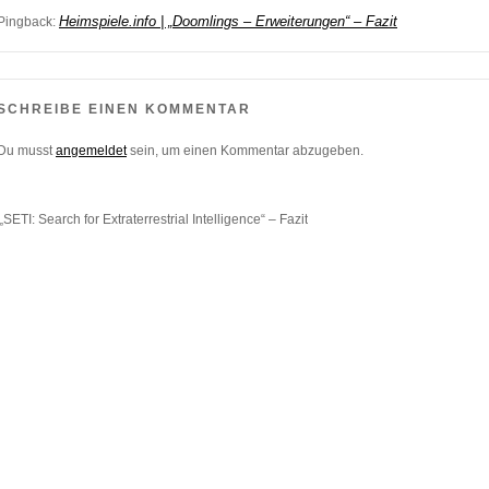
Heimspiele.info | „Doomlings – Erweiterungen“ – Fazit
Pingback:
SCHREIBE EINEN KOMMENTAR
Du musst
angemeldet
sein, um einen Kommentar abzugeben.
„SETI: Search for Extraterrestrial Intelligence“ – Fazit