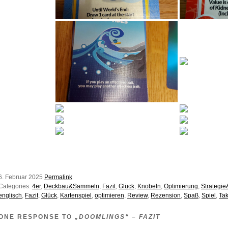
6. Februar 2025
Permalink
Categories:
4er
,
Deckbau&Sammeln
,
Fazit
,
Glück
,
Knobeln
,
Optimierung
,
Strategie
englisch
,
Fazit
,
Glück
,
Kartenspiel
,
optimieren
,
Review
,
Rezension
,
Spaß
,
Spiel
,
Tak
ONE RESPONSE TO
„DOOMLINGS“ – FAZIT