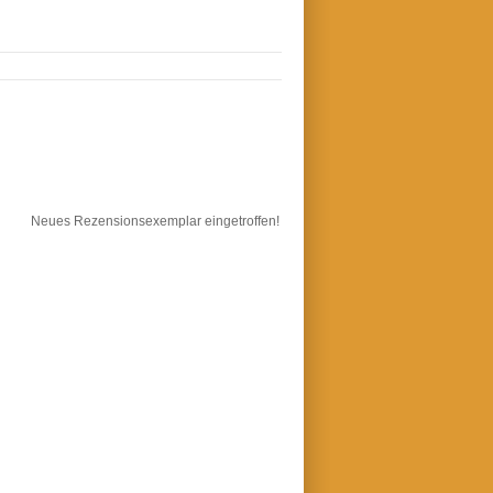
Neues Rezensionsexemplar eingetroffen!