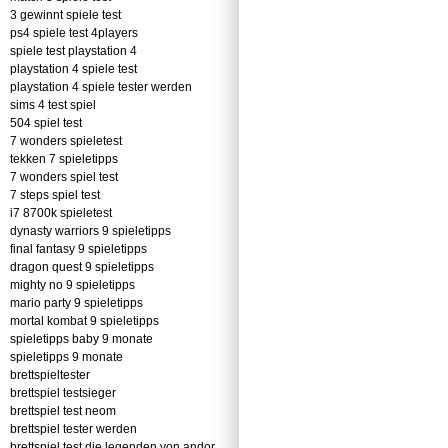
3 gewinnt spiele test
ps4 spiele test 4players
spiele test playstation 4
playstation 4 spiele test
playstation 4 spiele tester werden
sims 4 test spiel
504 spiel test
7 wonders spieletest
tekken 7 spieletipps
7 wonders spiel test
7 steps spiel test
i7 8700k spieletest
dynasty warriors 9 spieletipps
final fantasy 9 spieletipps
dragon quest 9 spieletipps
mighty no 9 spieletipps
mario party 9 spieletipps
mortal kombat 9 spieletipps
spieletipps baby 9 monate
spieletipps 9 monate
brettspieltester
brettspiel testsieger
brettspiel test neom
brettspiel tester werden
brettspiel test die legenden von andor