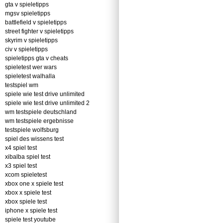
gta v spieletipps
mgsv spieletipps
battlefield v spieletipps
street fighter v spieletipps
skyrim v spieletipps
civ v spieletipps
spieletipps gta v cheats
spieletest wer wars
spieletest walhalla
testspiel wm
spiele wie test drive unlimited
spiele wie test drive unlimited 2
wm testspiele deutschland
wm testspiele ergebnisse
testspiele wolfsburg
spiel des wissens test
x4 spiel test
xibalba spiel test
x3 spiel test
xcom spieletest
xbox one x spiele test
xbox x spiele test
xbox spiele test
iphone x spiele test
spiele test youtube