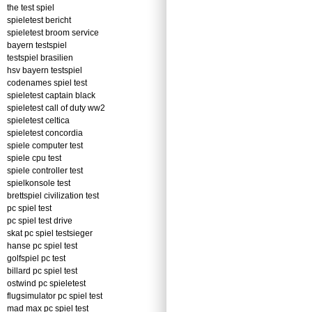
the test spiel
spieletest bericht
spieletest broom service
bayern testspiel
testspiel brasilien
hsv bayern testspiel
codenames spiel test
spieletest captain black
spieletest call of duty ww2
spieletest celtica
spieletest concordia
spiele computer test
spiele cpu test
spiele controller test
spielkonsole test
brettspiel civilization test
pc spiel test
pc spiel test drive
skat pc spiel testsieger
hanse pc spiel test
golfspiel pc test
billard pc spiel test
ostwind pc spieletest
flugsimulator pc spiel test
mad max pc spiel test