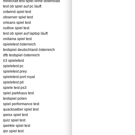
minecraft test spiel ohne download
test ob spiel auf pc läuft
ostwind spiel test
observer spiel test
orleans spiel test
outlive spiel test
test ob spiel auf laptop läuft
onitama spiel test
spieletest österreich
testspiel deutschland österreich
dfb testspiel österreich
ö3 spieletest
spieletest pc
spieletest prey
spieletest port royal
spieletest pit
spiele test ps3
spiel parkhaus test
testspiel polen
spiel performance test
quacksalber spiel test
qwixx spiel test
quiz spiel test
qwirkle spiel test
qin spiel test