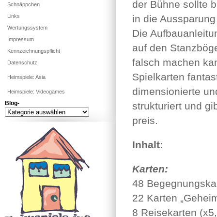
der Bühne sollte 
Schnäppchen
Links
in die Aussparung
Wertungssystem
Die Aufbauanleitun
Impressum
auf den Stanzbög
Kennzeichnungspflicht
falsch machen kann
Datenschutz
Spielkarten fantas
Heimspiele: Asia
dimensionierte und
Heimspiele: Videogames
Blog-
strukturiert und g
Blog-
preis.
Inhalt:
Karten:
48 Begegnungska
22 Karten „Geheim
8 Reisekarten (x5,