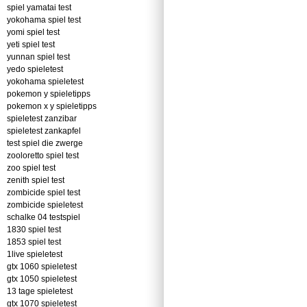
spiel yamatai test
yokohama spiel test
yomi spiel test
yeti spiel test
yunnan spiel test
yedo spieletest
yokohama spieletest
pokemon y spieletipps
pokemon x y spieletipps
spieletest zanzibar
spieletest zankapfel
test spiel die zwerge
zooloretto spiel test
zoo spiel test
zenith spiel test
zombicide spiel test
zombicide spieletest
schalke 04 testspiel
1830 spiel test
1853 spiel test
1live spieletest
gtx 1060 spieletest
gtx 1050 spieletest
13 tage spieletest
gtx 1070 spieletest