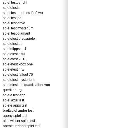
spiel testbericht
spieletests
spiel testen ob es läuft wo
spiel test pc
spiel test drive
spiel test mysterium
spiel test diamant
spieletest brettspiele
spieletest at
spieletipps ps4
spieletest azul
spieletest 2018
spieletest xbox one
spieletest nrw
spieletest fallout 76
spieletest mysterium
spieletest die quacksalber von
quedlinburg
spiele test app
spiel azul test
spiele apps test
brettspiel andor test
agony spiel test
alleswisser spiel test
abenteuerland spiel test