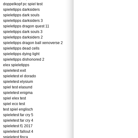
doppelkopf pc spiel test
spieletipps darksiders
spieletipps dark souls
spieletipps darksiders 3
spieletipps dragon quest 11
spieletipps dark souls 3
spieletipps darksiders 2
spieletipps dragon ball xenoverse 2
spieletipps dead cells
spieletipps dying light
spieletipps dishonored 2
elex spieletipps
spieletest exit
spieletest el dorado
spieletest elysium
spiel test elasund
spieletest enigma
spiel elex test
spiel eco test
test spiel englisch
spieletest far cry 5
spieletest far cry 4
spieletest f1 2017
spieletest fallout 4
spieletest finca