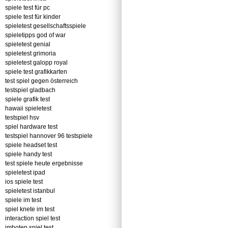
spiele test für pc
spiele test für kinder
spieletest gesellschaftsspiele
spieletipps god of war
spieletest genial
spieletest grimoria
spieletest galopp royal
spiele test grafikkarten
test spiel gegen österreich
testspiel gladbach
spiele grafik test
hawaii spieletest
testspiel hsv
spiel hardware test
testspiel hannover 96 testspiele
spiele headset test
spiele handy test
test spiele heute ergebnisse
spieletest ipad
ios spiele test
spieletest istanbul
spiele im test
spiel knete im test
interaction spiel test
imhotep spiel test