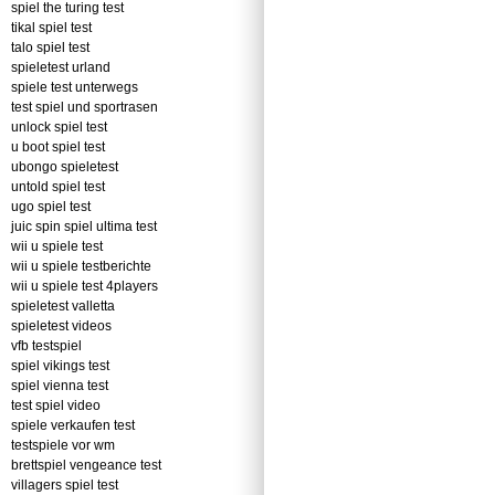
spiel the turing test
tikal spiel test
talo spiel test
spieletest urland
spiele test unterwegs
test spiel und sportrasen
unlock spiel test
u boot spiel test
ubongo spieletest
untold spiel test
ugo spiel test
juic spin spiel ultima test
wii u spiele test
wii u spiele testberichte
wii u spiele test 4players
spieletest valletta
spieletest videos
vfb testspiel
spiel vikings test
spiel vienna test
test spiel video
spiele verkaufen test
testspiele vor wm
brettspiel vengeance test
villagers spiel test