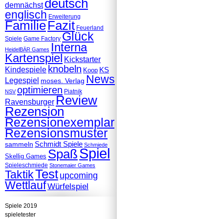
deutsch
demnächst
englisch
Erweiterung
Familie
Fazit
Feuerland
Glück
Spiele
Game Factory
Interna
HeidelBÄR Games
Kartenspiel
Kickstarter
knobeln
Kindespiele
KS
Koop
News
Legespiel
moses. Verlag
optimieren
Piatnik
NSV
Review
Ravensburger
Rezension
Rezensionexemplar
Rezensionsmuster
Schmidt Spiele
sammeln
Schmiede
Spiel
Spaß
Skellig Games
Spieleschmiede
Stonemaier Games
Test
Taktik
upcoming
Wettlauf
Würfelspiel
Spiele 2019
spieletester