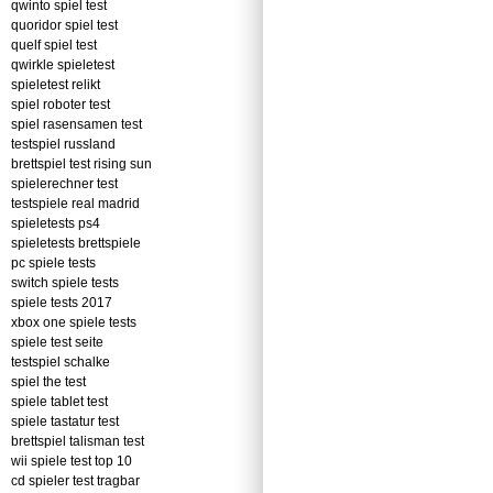
qwinto spiel test
quoridor spiel test
quelf spiel test
qwirkle spieletest
spieletest relikt
spiel roboter test
spiel rasensamen test
testspiel russland
brettspiel test rising sun
spielerechner test
testspiele real madrid
spieletests ps4
spieletests brettspiele
pc spiele tests
switch spiele tests
spiele tests 2017
xbox one spiele tests
spiele test seite
testspiel schalke
spiel the test
spiele tablet test
spiele tastatur test
brettspiel talisman test
wii spiele test top 10
cd spieler test tragbar