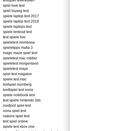
testspiel leverkusen
spiel love test
spiel loyang test
spiele laptop test 2017
spiele laptop test 2018
spiele laptops test
spiele lenkrad test
test spiele live
spieletest mombasa
spieletipps mafia 3
magic maze spiel test
spieletest mac robber
spieletest morgenland
spieletest maya
spiel test magalon
spiele test mac
testspiel nürnberg
brettspiel test noria
spiele notebook test
test spiele nintendo 3ds
nusfjord spiel test
noria spiel test
nations spiel test
test spiel online
spiele test xbox one