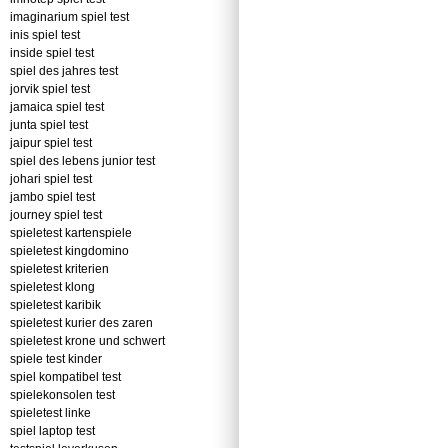
imaginarium spiel test
inis spiel test
inside spiel test
spiel des jahres test
jorvik spiel test
jamaica spiel test
junta spiel test
jaipur spiel test
spiel des lebens junior test
johari spiel test
jambo spiel test
journey spiel test
spieletest kartenspiele
spieletest kingdomino
spieletest kriterien
spieletest klong
spieletest karibik
spieletest kurier des zaren
spieletest krone und schwert
spiele test kinder
spiel kompatibel test
spielekonsolen test
spieletest linke
spiel laptop test