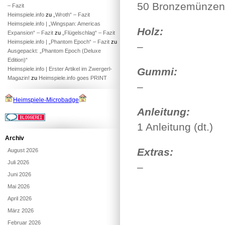
50 Bronzemünzen
– Fazit
Heimspiele.info
zu
„Wroth“ – Fazit
Heimspiele.info | „Wingspan: Americas
Holz:
Expansion“ – Fazit
zu
„Flügelschlag“ – Fazit
Heimspiele.info | „Phantom Epoch“ – Fazit
zu
–
Ausgepackt: „Phantom Epoch (Deluxe
Edition)“
Heimspiele.info | Erster Artikel im Zwergerl-
Gummi:
Magazin!
zu
Heimspiele.info goes PRINT
–
Heimspiele-Microbadge
Anleitung:
1 Anleitung (dt.)
Archiv
Extras:
August 2026
Juli 2026
–
Juni 2026
Mai 2026
April 2026
März 2026
Februar 2026