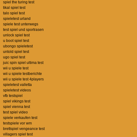
spiel the turing test
tikal spiel test
talo spiel test
spieletest urland
spiele test unterwegs
test spiel und sportrasen
unlock spiel test
u boot spiel test
ubongo spieletest
untold spiel test
ugo spiel test
juic spin spiel ultima test
wii u spiele test
wii u spiele testberichte
wii u spiele test 4players
spieletest valletta
spieletest videos
vfb testspiel
spiel vikings test
spiel vienna test
test spiel video
spiele verkaufen test
testspiele vor wm
brettspiel vengeance test
villagers spiel test