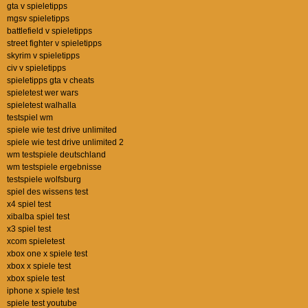
gta v spieletipps
mgsv spieletipps
battlefield v spieletipps
street fighter v spieletipps
skyrim v spieletipps
civ v spieletipps
spieletipps gta v cheats
spieletest wer wars
spieletest walhalla
testspiel wm
spiele wie test drive unlimited
spiele wie test drive unlimited 2
wm testspiele deutschland
wm testspiele ergebnisse
testspiele wolfsburg
spiel des wissens test
x4 spiel test
xibalba spiel test
x3 spiel test
xcom spieletest
xbox one x spiele test
xbox x spiele test
xbox spiele test
iphone x spiele test
spiele test youtube