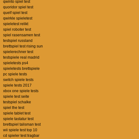
qwinto spiel test
quoridor spiel test
quelf spiel test
qwirkle spieletest
spieletest relikt
spiel roboter test
spiel rasensamen test
testspiel russland
brettspiel test rising sun
spielerechner test
testspiele real madrid
spieletests ps4
spieletests brettspiele
pc spiele tests
switch spiele tests
spiele tests 2017
xbox one spiele tests
spiele test seite
testspiel schalke
spiel the test
spiele tablet test
spiele tastatur test
brettspiel talisman test
wii spiele test top 10
cd spieler test tragbar