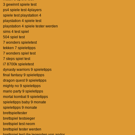
3 gewinnt spiele test
ps4 spiele test 4players
spiele test playstation 4
playstation 4 spiele test
playstation 4 spiele tester werden
sims 4 test spiel
504 spiel test
7 wonders spieletest
tekken 7 spieletipps
7 wonders spiel test
7 steps spiel test
i7 8700k spieletest
dynasty warriors 9 spieletipps
final fantasy 9 spieletipps
dragon quest 9 spieletipps
mighty no 9 spieletipps
mario party 9 spieletipps
mortal kombat 9 spieletipps
spieletipps baby 9 monate
spieletipps 9 monate
brettspieltester
brettspiel testsieger
brettspiel test neom
brettspiel tester werden
brettspiel test die legenden von andor