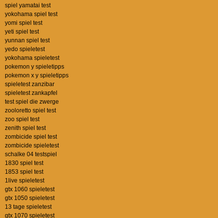
spiel yamatai test
yokohama spiel test
yomi spiel test
yeti spiel test
yunnan spiel test
yedo spieletest
yokohama spieletest
pokemon y spieletipps
pokemon x y spieletipps
spieletest zanzibar
spieletest zankapfel
test spiel die zwerge
zooloretto spiel test
zoo spiel test
zenith spiel test
zombicide spiel test
zombicide spieletest
schalke 04 testspiel
1830 spiel test
1853 spiel test
1live spieletest
gtx 1060 spieletest
gtx 1050 spieletest
13 tage spieletest
gtx 1070 spieletest