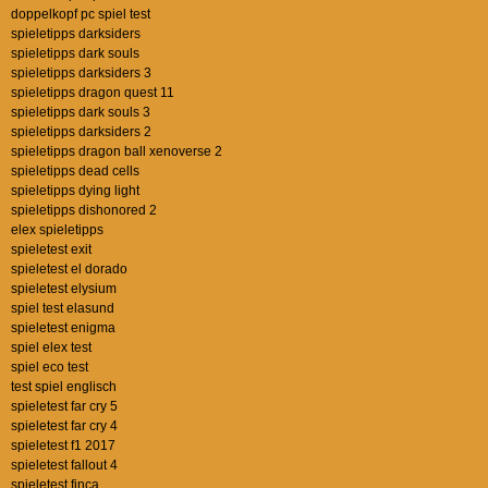
doppelkopf pc spiel test
spieletipps darksiders
spieletipps dark souls
spieletipps darksiders 3
spieletipps dragon quest 11
spieletipps dark souls 3
spieletipps darksiders 2
spieletipps dragon ball xenoverse 2
spieletipps dead cells
spieletipps dying light
spieletipps dishonored 2
elex spieletipps
spieletest exit
spieletest el dorado
spieletest elysium
spiel test elasund
spieletest enigma
spiel elex test
spiel eco test
test spiel englisch
spieletest far cry 5
spieletest far cry 4
spieletest f1 2017
spieletest fallout 4
spieletest finca