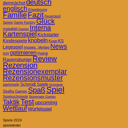
deutsch
demnächst
englisch
Erweiterung
Familie
Fazit
Feuerland
Glück
Spiele
Game Factory
Interna
HeidelBÄR Games
Kartenspiel
Kickstarter
knobeln
Kindespiele
KS
Koop
News
Legespiel
moses. Verlag
optimieren
Piatnik
NSV
Review
Ravensburger
Rezension
Rezensionexemplar
Rezensionsmuster
Schmidt Spiele
sammeln
Schmiede
Spiel
Spaß
Skellig Games
Spieleschmiede
Stonemaier Games
Test
Taktik
upcoming
Wettlauf
Würfelspiel
Spiele 2019
spieletester