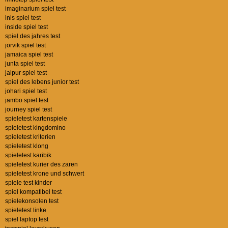
imaginarium spiel test
inis spiel test
inside spiel test
spiel des jahres test
jorvik spiel test
jamaica spiel test
junta spiel test
jaipur spiel test
spiel des lebens junior test
johari spiel test
jambo spiel test
journey spiel test
spieletest kartenspiele
spieletest kingdomino
spieletest kriterien
spieletest klong
spieletest karibik
spieletest kurier des zaren
spieletest krone und schwert
spiele test kinder
spiel kompatibel test
spielekonsolen test
spieletest linke
spiel laptop test