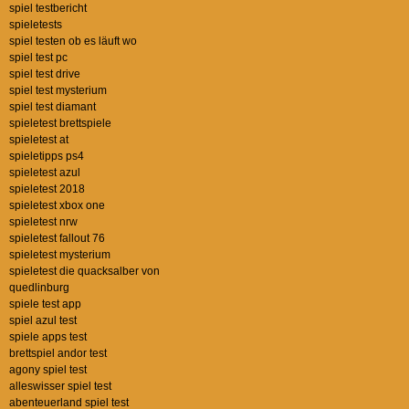
spiel testbericht
spieletests
spiel testen ob es läuft wo
spiel test pc
spiel test drive
spiel test mysterium
spiel test diamant
spieletest brettspiele
spieletest at
spieletipps ps4
spieletest azul
spieletest 2018
spieletest xbox one
spieletest nrw
spieletest fallout 76
spieletest mysterium
spieletest die quacksalber von
quedlinburg
spiele test app
spiel azul test
spiele apps test
brettspiel andor test
agony spiel test
alleswisser spiel test
abenteuerland spiel test