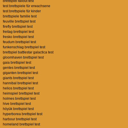
brettspiel fallout test
test brettspiele für erwachsene
test brettspiele für kinder
brettspiele familie test
feuville brettspiel test
firefly brettspiel test
freitag brettspiel test
fresko brettspiel test
feudum brettspiel test
funkenschlag brettspiel test
brettspiel battlestar galactica test
gloomhaven brettspiel test
gaia brettspiel test
gentes brettspiel test
giganten brettspiel test
giants brettspiel test
hannibal brettspiel test
helios brettspiel test
heimspiel brettspiel test
holmes brettspiel test
hive brettspiel test
höyük brettspiel test
hyperborea brettspiel test
harbour brettspiel test
homeland brettspiel test