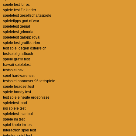
spiele test für pc
spiele test für kinder
spieletest gesellschaftsspiele
spieletipps god of war
spieletest genial
spieletest grimoria
spieletest galopp royal
spiele test grafikkarten
test spiel gegen österreich
testspiel gladbach
spiele grafik test
hawaii spieletest
testspiel hsv
spiel hardware test
testspiel hannover 96 testspiele
spiele headset test
spiele handy test
test spiele heute ergebnisse
spieletest ipad
ios spiele test
spieletest istanbul
spiele im test
spiel knete im test
interaction spiel test
imhotep spiel test