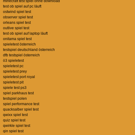
minecraft test spiel ohne download
test ob spiel auf pc läuft
ostwind spiel test
observer spiel test
orleans spiel test
outlive spiel test
test ob spiel auf laptop läuft
onitama spiel test
spieletest österreich
testspiel deutschland österreich
dfb testspiel österreich
ö3 spieletest
spieletest pc
spieletest prey
spieletest port royal
spieletest pit
spiele test ps3
spiel parkhaus test
testspiel polen
spiel performance test
quacksalber spiel test
qwixx spiel test
quiz spiel test
qwirkle spiel test
qin spiel test