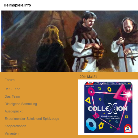
Heimspiele.info
20th Mai 21
Forum
RSS-Feed
Das Team
Die eigene Sammlung
Ausgepackt!
Experimentier-Spiele und Spielzeuge
Kooperationen
Varianten