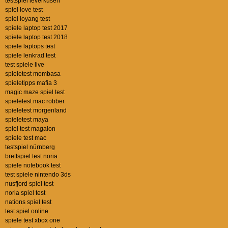
testspiel leverkusen
spiel love test
spiel loyang test
spiele laptop test 2017
spiele laptop test 2018
spiele laptops test
spiele lenkrad test
test spiele live
spieletest mombasa
spieletipps mafia 3
magic maze spiel test
spieletest mac robber
spieletest morgenland
spieletest maya
spiel test magalon
spiele test mac
testspiel nürnberg
brettspiel test noria
spiele notebook test
test spiele nintendo 3ds
nusfjord spiel test
noria spiel test
nations spiel test
test spiel online
spiele test xbox one