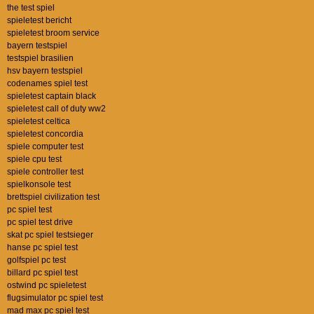
the test spiel
spieletest bericht
spieletest broom service
bayern testspiel
testspiel brasilien
hsv bayern testspiel
codenames spiel test
spieletest captain black
spieletest call of duty ww2
spieletest celtica
spieletest concordia
spiele computer test
spiele cpu test
spiele controller test
spielkonsole test
brettspiel civilization test
pc spiel test
pc spiel test drive
skat pc spiel testsieger
hanse pc spiel test
golfspiel pc test
billard pc spiel test
ostwind pc spieletest
flugsimulator pc spiel test
mad max pc spiel test