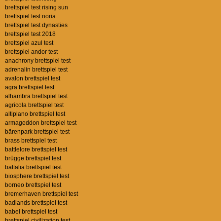
brettspiel test rising sun
brettspiel test noria
brettspiel test dynasties
brettspiel test 2018
brettspiel azul test
brettspiel andor test
anachrony brettspiel test
adrenalin brettspiel test
avalon brettspiel test
agra brettspiel test
alhambra brettspiel test
agricola brettspiel test
altiplano brettspiel test
armageddon brettspiel test
bärenpark brettspiel test
brass brettspiel test
battlelore brettspiel test
brügge brettspiel test
battalia brettspiel test
biosphere brettspiel test
borneo brettspiel test
bremerhaven brettspiel test
badlands brettspiel test
babel brettspiel test
brettspiel civilization test