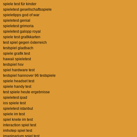
spiele test für kinder
spieletest gesellschaftsspiele
spieletipps god of war
spieletest genial
spieletest grimoria
spieletest galopp royal
spiele test grafikkarten
test spiel gegen österreich
testspiel gladbach
spiele grafik test
hawaii spieletest
testspiel hsv
spiel hardware test
testspiel hannover 96 testspiele
spiele headset test
spiele handy test
test spiele heute ergebnisse
spieletest ipad
ios spiele test
spieletest istanbul
spiele im test
spiel knete im test
interaction spiel test
imhotep spiel test
imaginarium spiel test