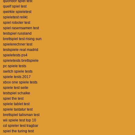
quoridor spiel test
quelf spiel test
qwirkle spieletest
spieletest relikt
spiel roboter test
spiel rasensamen test
testspiel russland
brettspiel test rising sun
spielerechner test
testspiele real madrid
spieletests ps4
spieletests brettspiele
pc spiele tests
switch spiele tests
spiele tests 2017
xbox one spiele tests
spiele test seite
testspiel schalke
spiel the test
spiele tablet test
spiele tastatur test
brettspiel talisman test
wii spiele test top 10
cd spieler test tragbar
spiel the turing test