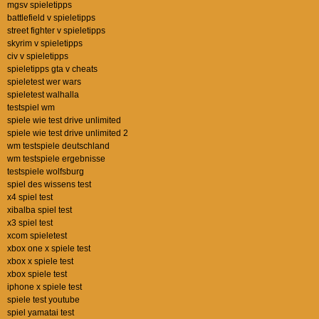
mgsv spieletipps
battlefield v spieletipps
street fighter v spieletipps
skyrim v spieletipps
civ v spieletipps
spieletipps gta v cheats
spieletest wer wars
spieletest walhalla
testspiel wm
spiele wie test drive unlimited
spiele wie test drive unlimited 2
wm testspiele deutschland
wm testspiele ergebnisse
testspiele wolfsburg
spiel des wissens test
x4 spiel test
xibalba spiel test
x3 spiel test
xcom spieletest
xbox one x spiele test
xbox x spiele test
xbox spiele test
iphone x spiele test
spiele test youtube
spiel yamatai test