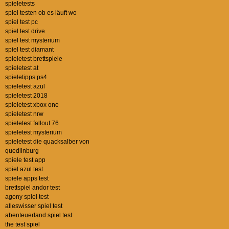
spieletests
spiel testen ob es läuft wo
spiel test pc
spiel test drive
spiel test mysterium
spiel test diamant
spieletest brettspiele
spieletest at
spieletipps ps4
spieletest azul
spieletest 2018
spieletest xbox one
spieletest nrw
spieletest fallout 76
spieletest mysterium
spieletest die quacksalber von
quedlinburg
spiele test app
spiel azul test
spiele apps test
brettspiel andor test
agony spiel test
alleswisser spiel test
abenteuerland spiel test
the test spiel