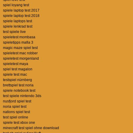
spiel loyang test
spiele laptop test 2017
spiele laptop test 2018
spiele laptops test
spiele lenkrad test
test spiele live
spieletest mombasa
spieletipps mafia 3
magic maze spiel test
spieletest mac robber
spieletest morgenland
spieletest maya
spiel test magalon
spiele test mac
testspiel nürnberg
brettspiel test noria
spiele notebook test
test spiele nintendo 3ds
nusfjord spiel test
noria spiel test
nations spiel test
test spiel online
spiele test xbox one
minecraft test spiel ohne download