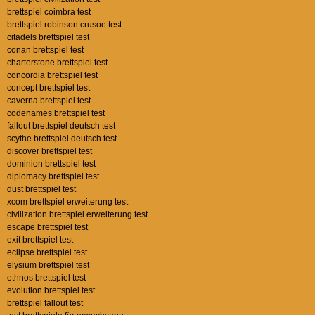
brettspiel coimbra test
brettspiel robinson crusoe test
citadels brettspiel test
conan brettspiel test
charterstone brettspiel test
concordia brettspiel test
concept brettspiel test
caverna brettspiel test
codenames brettspiel test
fallout brettspiel deutsch test
scythe brettspiel deutsch test
discover brettspiel test
dominion brettspiel test
diplomacy brettspiel test
dust brettspiel test
xcom brettspiel erweiterung test
civilization brettspiel erweiterung test
escape brettspiel test
exit brettspiel test
eclipse brettspiel test
elysium brettspiel test
ethnos brettspiel test
evolution brettspiel test
brettspiel fallout test