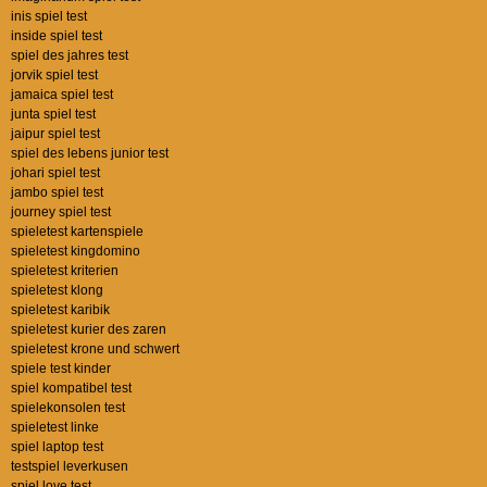
inis spiel test
inside spiel test
spiel des jahres test
jorvik spiel test
jamaica spiel test
junta spiel test
jaipur spiel test
spiel des lebens junior test
johari spiel test
jambo spiel test
journey spiel test
spieletest kartenspiele
spieletest kingdomino
spieletest kriterien
spieletest klong
spieletest karibik
spieletest kurier des zaren
spieletest krone und schwert
spiele test kinder
spiel kompatibel test
spielekonsolen test
spieletest linke
spiel laptop test
testspiel leverkusen
spiel love test