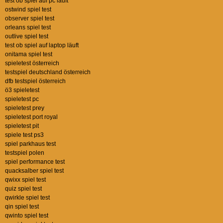
test ob spiel auf pc läuft
ostwind spiel test
observer spiel test
orleans spiel test
outlive spiel test
test ob spiel auf laptop läuft
onitama spiel test
spieletest österreich
testspiel deutschland österreich
dfb testspiel österreich
ö3 spieletest
spieletest pc
spieletest prey
spieletest port royal
spieletest pit
spiele test ps3
spiel parkhaus test
testspiel polen
spiel performance test
quacksalber spiel test
qwixx spiel test
quiz spiel test
qwirkle spiel test
qin spiel test
qwinto spiel test