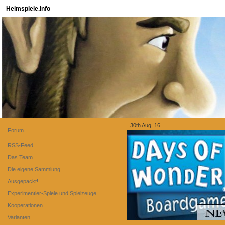
Heimspiele.info
30th Aug. 16
Forum
RSS-Feed
Das Team
Die eigene Sammlung
Ausgepackt!
Experimentier-Spiele und Spielzeuge
Kooperationen
Varianten