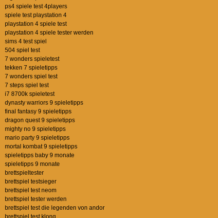
ps4 spiele test 4players
spiele test playstation 4
playstation 4 spiele test
playstation 4 spiele tester werden
sims 4 test spiel
504 spiel test
7 wonders spieletest
tekken 7 spieletipps
7 wonders spiel test
7 steps spiel test
i7 8700k spieletest
dynasty warriors 9 spieletipps
final fantasy 9 spieletipps
dragon quest 9 spieletipps
mighty no 9 spieletipps
mario party 9 spieletipps
mortal kombat 9 spieletipps
spieletipps baby 9 monate
spieletipps 9 monate
brettspieltester
brettspiel testsieger
brettspiel test neom
brettspiel tester werden
brettspiel test die legenden von andor
brettspiel test klong