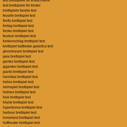
test brettspiele für erwachsene
test brettspiele für kinder
brettspiele familie test
feuville brettspiel test
firefly brettspiel test
freitag brettspiel test
fresko brettspiel test
feudum brettspiel test
funkenschlag brettspiel test
brettspiel battlestar galactica test
gloomhaven brettspiel test
gaia brettspiel test
gentes brettspiel test
giganten brettspiel test
giants brettspiel test
hannibal brettspiel test
helios brettspiel test
heimspiel brettspiel test
holmes brettspiel test
hive brettspiel test
höyük brettspiel test
hyperborea brettspiel test
harbour brettspiel test
homeland brettspiel test
hoftheater brettspiel test