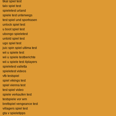
tikal spiel test
talo spiel test
spieletest urland
spiele test unterwegs
test spiel und sportrasen
unlock spiel test
u boot spiel test
ubongo spieletest
untold spiel test
ugo spiel test
juic spin spiel ultima test
wii u spiele test
wii u spiele testberichte
wii u spiele test 4players
spieletest valletta
spieletest videos
vfb testspiel
spiel vikings test
spiel vienna test
test spiel video
spiele verkaufen test
testspiele vor wm
brettspiel vengeance test
villagers spiel test
gta v spieletipps