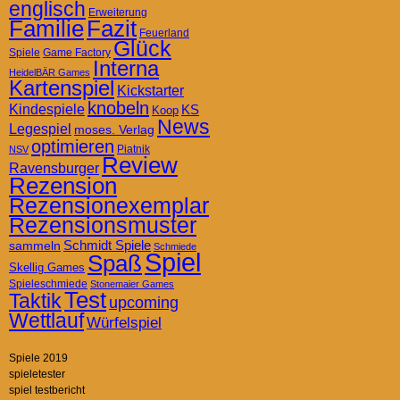
englisch
Erweiterung
Familie
Fazit
Feuerland
Glück
Spiele
Game Factory
Interna
HeidelBÄR Games
Kartenspiel
Kickstarter
knobeln
Kindespiele
KS
Koop
News
Legespiel
moses. Verlag
optimieren
Piatnik
NSV
Review
Ravensburger
Rezension
Rezensionexemplar
Rezensionsmuster
Schmidt Spiele
sammeln
Schmiede
Spiel
Spaß
Skellig Games
Spieleschmiede
Stonemaier Games
Test
Taktik
upcoming
Wettlauf
Würfelspiel
Spiele 2019
spieletester
spiel testbericht