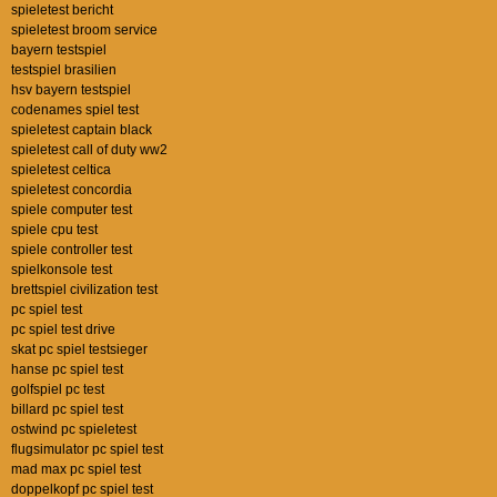
spieletest bericht
spieletest broom service
bayern testspiel
testspiel brasilien
hsv bayern testspiel
codenames spiel test
spieletest captain black
spieletest call of duty ww2
spieletest celtica
spieletest concordia
spiele computer test
spiele cpu test
spiele controller test
spielkonsole test
brettspiel civilization test
pc spiel test
pc spiel test drive
skat pc spiel testsieger
hanse pc spiel test
golfspiel pc test
billard pc spiel test
ostwind pc spieletest
flugsimulator pc spiel test
mad max pc spiel test
doppelkopf pc spiel test