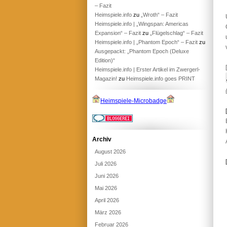
– Fazit
Heimspiele.info
zu
„Wroth“ – Fazit
Heimspiele.info | „Wingspan: Americas
Expansion“ – Fazit
zu
„Flügelschlag“ – Fazit
Heimspiele.info | „Phantom Epoch“ – Fazit
zu
Ausgepackt: „Phantom Epoch (Deluxe
Edition)“
Heimspiele.info | Erster Artikel im Zwergerl-
Magazin!
zu
Heimspiele.info goes PRINT
Heimspiele-Microbadge
Archiv
August 2026
Juli 2026
Juni 2026
Mai 2026
April 2026
März 2026
Februar 2026