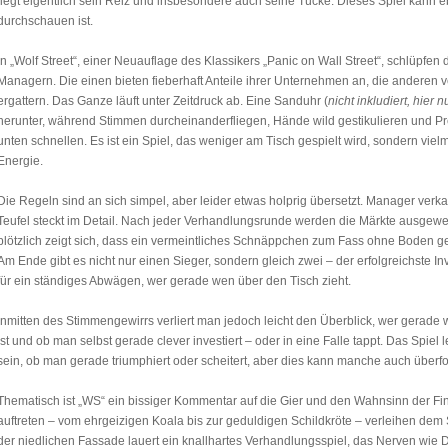
liegt eigentlich sein Reiz und insbesondere auch seine Tücke. Dieses Spiel kann 
durchschauen ist.
In „Wolf Street“, einer Neuauflage des Klassikers „Panic on Wall Street“, schlüpfen 
Managern. Die einen bieten fieberhaft Anteile ihrer Unternehmen an, die anderen v
ergattern. Das Ganze läuft unter Zeitdruck ab. Eine Sanduhr (
nicht inkludiert, hier 
herunter, während Stimmen durcheinanderfliegen, Hände wild gestikulieren und P
unten schnellen. Es ist ein Spiel, das weniger am Tisch gespielt wird, sondern vielm
Energie.
Die Regeln sind an sich simpel, aber leider etwas holprig übersetzt. Manager verka
Teufel steckt im Detail. Nach jeder Verhandlungsrunde werden die Märkte ausgewert
plötzlich zeigt sich, dass ein vermeintliches Schnäppchen zum Fass ohne Boden ge
Am Ende gibt es nicht nur einen Sieger, sondern gleich zwei – der erfolgreichste In
für ein ständiges Abwägen, wer gerade wen über den Tisch zieht.
Inmitten des Stimmengewirrs verliert man jedoch leicht den Überblick, wer gerade we
ist und ob man selbst gerade clever investiert – oder in eine Falle tappt. Das Spiel
sein, ob man gerade triumphiert oder scheitert, aber dies kann manche auch überfo
Thematisch ist „WS“ ein bissiger Kommentar auf die Gier und den Wahnsinn der Fin
auftreten – vom ehrgeizigen Koala bis zur geduldigen Schildkröte – verleihen dem 
der niedlichen Fassade lauert ein knallhartes Verhandlungsspiel, das Nerven wie Dr