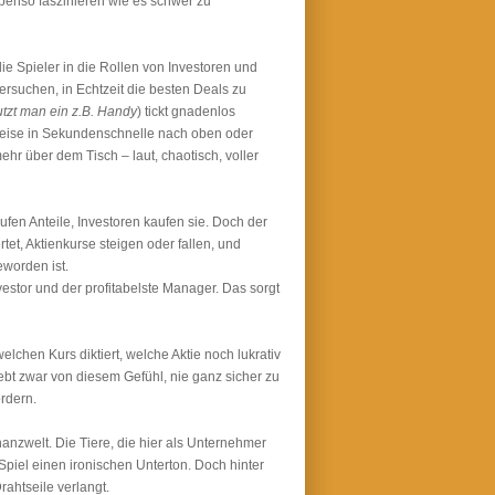
ebenso faszinieren wie es schwer zu
die Spieler in die Rollen von Investoren und
ersuchen, in Echtzeit die besten Deals zu
nutzt man ein z.B. Handy
) tickt gnadenlos
reise in Sekundenschnelle nach oben oder
ehr über dem Tisch – laut, chaotisch, voller
ufen Anteile, Investoren kaufen sie. Doch der
et, Aktienkurse steigen oder fallen, und
worden ist.
vestor und der profitabelste Manager. Das sorgt
lchen Kurs diktiert, welche Aktie noch lukrativ
 lebt zwar von diesem Gefühl, nie ganz sicher zu
rdern.
anzwelt. Die Tiere, die hier als Unternehmer
Spiel einen ironischen Unterton. Doch hinter
ahtseile verlangt.