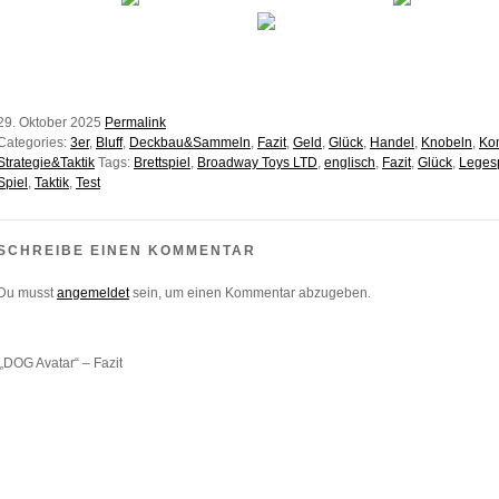
29. Oktober 2025
Permalink
Categories:
3er
,
Bluff
,
Deckbau&Sammeln
,
Fazit
,
Geld
,
Glück
,
Handel
,
Knobeln
,
Ko
Strategie&Taktik
Tags:
Brettspiel
,
Broadway Toys LTD
,
englisch
,
Fazit
,
Glück
,
Legesp
Spiel
,
Taktik
,
Test
SCHREIBE EINEN KOMMENTAR
Du musst
angemeldet
sein, um einen Kommentar abzugeben.
„DOG Avatar“ – Fazit