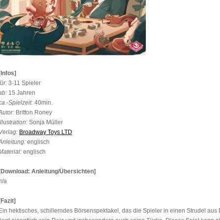
[Infos]
für:
3-11 Spieler
ab:
15 Jahren
ca.-Spielzeit:
40min.
Autor:
Britton Roney
Illustration:
Sonja Müller
Verlag:
Broadway Toys LTD
Anleitung:
englisch
Material:
englisch
[Download: Anleitung/Übersichten]
n/a
[Fazit]
Ein hektisches, schillerndes Börsenspektakel, das die Spieler in einen Strudel aus