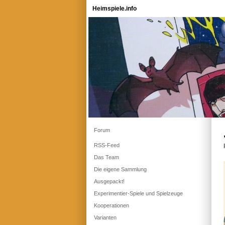
Heimspiele.info
Forum
RSS-Feed
Das Team
Die eigene Sammlung
Ausgepackt!
Experimentier-Spiele und Spielzeuge
Kooperationen
Varianten