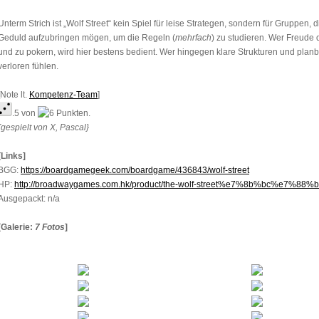
Unterm Strich ist „Wolf Street“ kein Spiel für leise Strategen, sondern für Gruppen,
Geduld aufzubringen mögen, um die Regeln (
mehrfach
) zu studieren. Wer Freude d
und zu pokern, wird hier bestens bedient. Wer hingegen klare Strukturen und planb
verloren fühlen.
[Note lt.
Kompetenz-Team
]
.5 von
Punkten.
{gespielt von X, Pascal}
[Links]
BGG:
https://boardgamegeek.com/boardgame/436843/wolf-street
HP:
http://broadwaygames.com.hk/product/the-wolf-street%e7%8b%bc%e
Ausgepackt: n/a
[Galerie:
7 Fotos
]