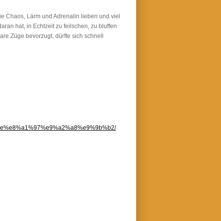
 die Chaos, Lärm und Adrenalin lieben und viel
aran hat, in Echtzeit zu feilschen, zu bluffen
are Züge bevorzugt, dürfte sich schnell
7%88%be%e8%a1%97%e9%a2%a8%e9%9b%b2/