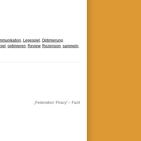
mmunikation
,
Legespiel
,
Optimierung
,
iel
,
optimieren
,
Review
,
Rezension
,
sammeln
,
„Federation: Piracy“ – Fazit