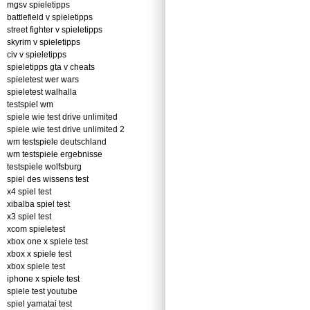
mgsv spieletipps
battlefield v spieletipps
street fighter v spieletipps
skyrim v spieletipps
civ v spieletipps
spieletipps gta v cheats
spieletest wer wars
spieletest walhalla
testspiel wm
spiele wie test drive unlimited
spiele wie test drive unlimited 2
wm testspiele deutschland
wm testspiele ergebnisse
testspiele wolfsburg
spiel des wissens test
x4 spiel test
xibalba spiel test
x3 spiel test
xcom spieletest
xbox one x spiele test
xbox x spiele test
xbox spiele test
iphone x spiele test
spiele test youtube
spiel yamatai test