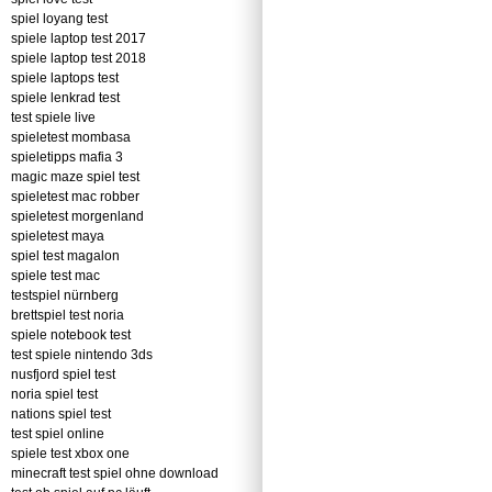
spiel loyang test
spiele laptop test 2017
spiele laptop test 2018
spiele laptops test
spiele lenkrad test
test spiele live
spieletest mombasa
spieletipps mafia 3
magic maze spiel test
spieletest mac robber
spieletest morgenland
spieletest maya
spiel test magalon
spiele test mac
testspiel nürnberg
brettspiel test noria
spiele notebook test
test spiele nintendo 3ds
nusfjord spiel test
noria spiel test
nations spiel test
test spiel online
spiele test xbox one
minecraft test spiel ohne download