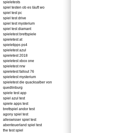
spieletests
spiel testen ob es läuft wo
spiel test pc
spiel test drive
spiel test mysterium
spiel test diamant
spieletest brettspiele
spieletest at
spieletipps ps4
spieletest azul
spieletest 2018
spieletest xbox one
spieletest nrw
spieletest fallout 76
spieletest mysterium
spieletest die quacksalber von
quedlinburg
spiele test app
spiel azul test
spiele apps test
brettspiel andor test
agony spiel test
alleswisser spiel test
abenteuerland spiel test
the test spiel