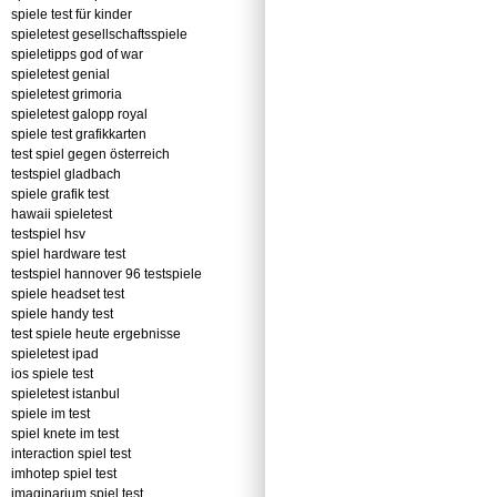
spiele test für kinder
spieletest gesellschaftsspiele
spieletipps god of war
spieletest genial
spieletest grimoria
spieletest galopp royal
spiele test grafikkarten
test spiel gegen österreich
testspiel gladbach
spiele grafik test
hawaii spieletest
testspiel hsv
spiel hardware test
testspiel hannover 96 testspiele
spiele headset test
spiele handy test
test spiele heute ergebnisse
spieletest ipad
ios spiele test
spieletest istanbul
spiele im test
spiel knete im test
interaction spiel test
imhotep spiel test
imaginarium spiel test