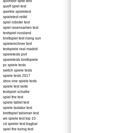
quoridor spiel test
quelf spiel test
qwirkle spieletest
spieletest relikt
spiel roboter test
spiel rasensamen test
testspiel russland
brettspiel test rising sun
spielerechner test
testspiele real madrid
spieletests ps4
spieletests brettspiele
pc spiele tests
switch spiele tests
spiele tests 2017
xbox one spiele tests
spiele test seite
testspiel schalke
spiel the test
spiele tablet test
spiele tastatur test
brettspiel talisman test
wii spiele test top 10
cd spieler test tragbar
spiel the turing test