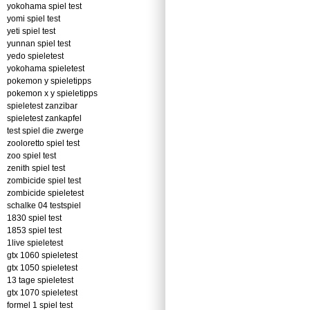
yokohama spiel test
yomi spiel test
yeti spiel test
yunnan spiel test
yedo spieletest
yokohama spieletest
pokemon y spieletipps
pokemon x y spieletipps
spieletest zanzibar
spieletest zankapfel
test spiel die zwerge
zooloretto spiel test
zoo spiel test
zenith spiel test
zombicide spiel test
zombicide spieletest
schalke 04 testspiel
1830 spiel test
1853 spiel test
1live spieletest
gtx 1060 spieletest
gtx 1050 spieletest
13 tage spieletest
gtx 1070 spieletest
formel 1 spiel test