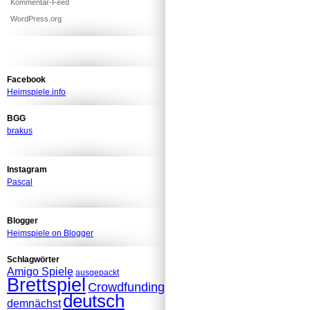
Kommentar-Feed
WordPress.org
Facebook
Heimspiele.info
BGG
brakus
Instagram
Pascal
Blogger
Heimspiele on Blogger
Schlagwörter
Amigo Spiele
ausgepackt
Brettspiel
Crowdfunding
deutsch
demnächst