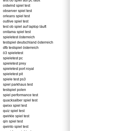
test ob spiel auf pc läuft
ostwind spiel test
observer spiel test
orleans spiel test
outlive spiel test
test ob spiel auf laptop läuft
onitama spiel test
spieletest österreich
testspiel deutschland österreich
dfb testspiel österreich
ö3 spieletest
spieletest pc
spieletest prey
spieletest port royal
spieletest pit
spiele test ps3
spiel parkhaus test
testspiel polen
spiel performance test
quacksalber spiel test
qwixx spiel test
quiz spiel test
qwirkle spiel test
qin spiel test
qwinto spiel test