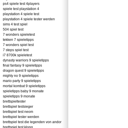
ps4 spiele test 4players
spiele test playstation 4
playstation 4 spiele test
playstation 4 spiele tester werden
sims 4 test spiel
504 spiel test
7 wonders spieletest
tekken 7 spieletipps
7 wonders spiel test
7 steps spiel test
i7 8700k spieletest
dynasty warriors 9 spieletipps
final fantasy 9 spieletipps
dragon quest 9 spieletipps
mighty no 9 spieletipps
mario party 9 spieletipps
mortal kombat 9 spieletipps
spieletipps baby 9 monate
spieletipps 9 monate
brettspieltester
brettspiel testsieger
brettspiel test neom
brettspiel tester werden
brettspiel test die legenden von andor
brettspiel test klong