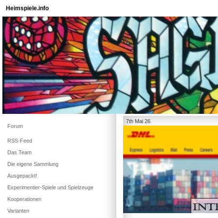
Heimspiele.info
7th Mai 26
Forum
RSS-Feed
Das Team
Die eigene Sammlung
Ausgepackt!
Experimentier-Spiele und Spielzeuge
Kooperationen
Varianten