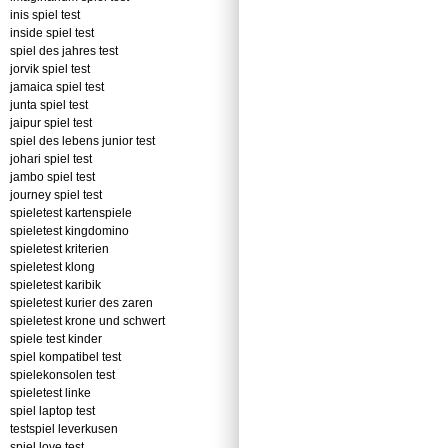
inis spiel test
inside spiel test
spiel des jahres test
jorvik spiel test
jamaica spiel test
junta spiel test
jaipur spiel test
spiel des lebens junior test
johari spiel test
jambo spiel test
journey spiel test
spieletest kartenspiele
spieletest kingdomino
spieletest kriterien
spieletest klong
spieletest karibik
spieletest kurier des zaren
spieletest krone und schwert
spiele test kinder
spiel kompatibel test
spielekonsolen test
spieletest linke
spiel laptop test
testspiel leverkusen
spiel love test