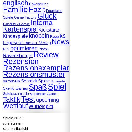
englisch
Erweiterung
Familie
Fazit
Feuerland
Glück
Spiele
Game Factory
Interna
HeidelBÄR Games
Kartenspiel
Kickstarter
knobeln
Kindespiele
KS
Koop
News
Legespiel
moses. Verlag
optimieren
Piatnik
NSV
Review
Ravensburger
Rezension
Rezensionexemplar
Rezensionsmuster
Schmidt Spiele
sammeln
Schmiede
Spiel
Spaß
Skellig Games
Spieleschmiede
Stonemaier Games
Test
Taktik
upcoming
Wettlauf
Würfelspiel
Spiele 2019
spieletester
spiel testbericht