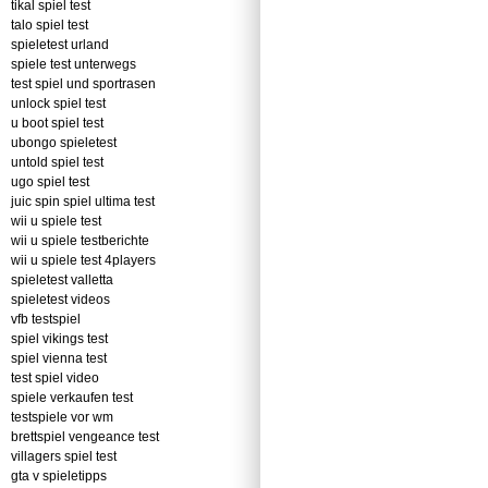
tikal spiel test
talo spiel test
spieletest urland
spiele test unterwegs
test spiel und sportrasen
unlock spiel test
u boot spiel test
ubongo spieletest
untold spiel test
ugo spiel test
juic spin spiel ultima test
wii u spiele test
wii u spiele testberichte
wii u spiele test 4players
spieletest valletta
spieletest videos
vfb testspiel
spiel vikings test
spiel vienna test
test spiel video
spiele verkaufen test
testspiele vor wm
brettspiel vengeance test
villagers spiel test
gta v spieletipps