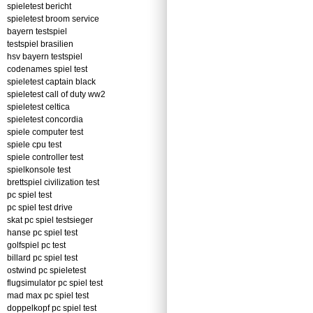
spieletest bericht
spieletest broom service
bayern testspiel
testspiel brasilien
hsv bayern testspiel
codenames spiel test
spieletest captain black
spieletest call of duty ww2
spieletest celtica
spieletest concordia
spiele computer test
spiele cpu test
spiele controller test
spielkonsole test
brettspiel civilization test
pc spiel test
pc spiel test drive
skat pc spiel testsieger
hanse pc spiel test
golfspiel pc test
billard pc spiel test
ostwind pc spieletest
flugsimulator pc spiel test
mad max pc spiel test
doppelkopf pc spiel test