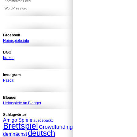
Kommentar-Feed
WordPress.org
Facebook
Heimspiele.info
BGG
brakus
Instagram
Pascal
Blogger
Heimspiele on Blogger
Schlagwörter
Amigo Spiele
ausgepackt
Brettspiel
Crowdfunding
deutsch
demnächst