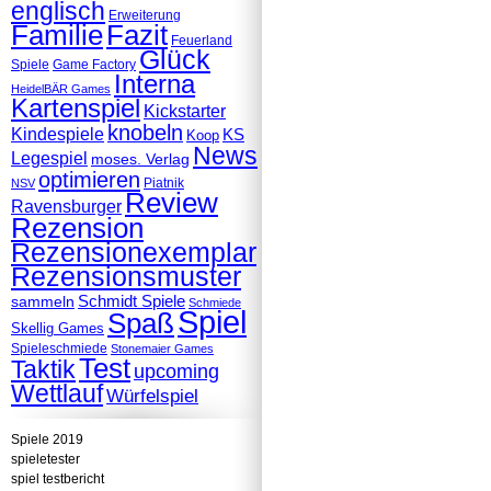
englisch
Erweiterung
Familie
Fazit
Feuerland
Glück
Spiele
Game Factory
Interna
HeidelBÄR Games
Kartenspiel
Kickstarter
knobeln
Kindespiele
KS
Koop
News
Legespiel
moses. Verlag
optimieren
Piatnik
NSV
Review
Ravensburger
Rezension
Rezensionexemplar
Rezensionsmuster
Schmidt Spiele
sammeln
Schmiede
Spiel
Spaß
Skellig Games
Spieleschmiede
Stonemaier Games
Test
Taktik
upcoming
Wettlauf
Würfelspiel
Spiele 2019
spieletester
spiel testbericht