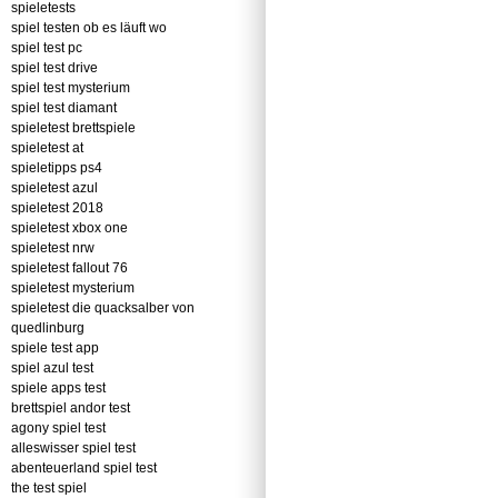
spieletests
spiel testen ob es läuft wo
spiel test pc
spiel test drive
spiel test mysterium
spiel test diamant
spieletest brettspiele
spieletest at
spieletipps ps4
spieletest azul
spieletest 2018
spieletest xbox one
spieletest nrw
spieletest fallout 76
spieletest mysterium
spieletest die quacksalber von
quedlinburg
spiele test app
spiel azul test
spiele apps test
brettspiel andor test
agony spiel test
alleswisser spiel test
abenteuerland spiel test
the test spiel