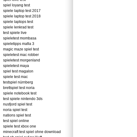
spiel loyang test
spiele laptop test 2017
spiele laptop test 2018
spiele laptops test
spiele lenkrad test
test spiele live
spieletest mombasa
spieletipps mafia 3
magic maze spiel test
spieletest mac robber
spieletest morgenland
spieletest maya
spiel test magalon
spiele test mac
testspiel nürnberg
brettspiel test noria
spiele notebook test
test spiele nintendo 3ds
nusfjord spiel test
noria spiel test
nations spiel test
test spiel online
spiele test xbox one
minecraft test spiel ohne download