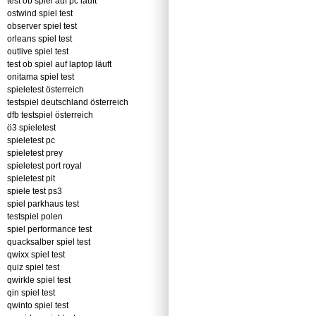
test ob spiel auf pc läuft
ostwind spiel test
observer spiel test
orleans spiel test
outlive spiel test
test ob spiel auf laptop läuft
onitama spiel test
spieletest österreich
testspiel deutschland österreich
dfb testspiel österreich
ö3 spieletest
spieletest pc
spieletest prey
spieletest port royal
spieletest pit
spiele test ps3
spiel parkhaus test
testspiel polen
spiel performance test
quacksalber spiel test
qwixx spiel test
quiz spiel test
qwirkle spiel test
qin spiel test
qwinto spiel test