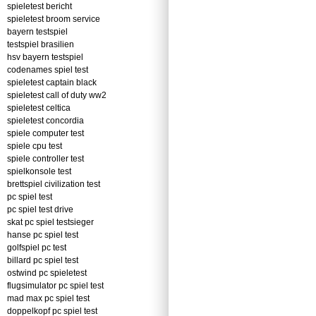
spieletest bericht
spieletest broom service
bayern testspiel
testspiel brasilien
hsv bayern testspiel
codenames spiel test
spieletest captain black
spieletest call of duty ww2
spieletest celtica
spieletest concordia
spiele computer test
spiele cpu test
spiele controller test
spielkonsole test
brettspiel civilization test
pc spiel test
pc spiel test drive
skat pc spiel testsieger
hanse pc spiel test
golfspiel pc test
billard pc spiel test
ostwind pc spieletest
flugsimulator pc spiel test
mad max pc spiel test
doppelkopf pc spiel test