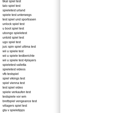
tikal spiel test
talo spiel test
spieletest urland
spiele test unterwegs
test spiel und sportrasen
unlock spiel test
u boot spiel test
ubongo spieletest
untold spiel test
ugo spiel test
juic spin spiel ultima test
wii u spiele test
wii u spiele testberichte
wii u spiele test 4players
spieletest valletta
spieletest videos
vfb testspiel
spiel vikings test
spiel vienna test
test spiel video
spiele verkaufen test
testspiele vor wm
brettspiel vengeance test
villagers spiel test
gta v spieletipps