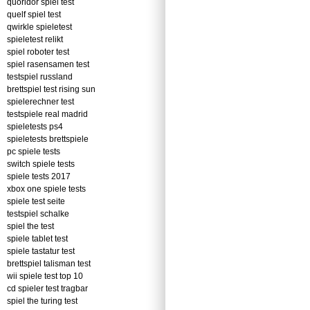
quoridor spiel test
quelf spiel test
qwirkle spieletest
spieletest relikt
spiel roboter test
spiel rasensamen test
testspiel russland
brettspiel test rising sun
spielerechner test
testspiele real madrid
spieletests ps4
spieletests brettspiele
pc spiele tests
switch spiele tests
spiele tests 2017
xbox one spiele tests
spiele test seite
testspiel schalke
spiel the test
spiele tablet test
spiele tastatur test
brettspiel talisman test
wii spiele test top 10
cd spieler test tragbar
spiel the turing test