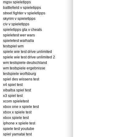
mgsv spieletipps
battlefield v spieletipps
street fighter v spieletipps
skyrim v spieletipps
civ v spieletipps
spieletipps gta v cheats
spieletest wer wars
spieletest walhalla
testspiel wm
spiele wie test drive unlimited
spiele wie test drive unlimited 2
wm testspiele deutschland
wm testspiele ergebnisse
testspiele wolfsburg
spiel des wissens test
x4 spiel test
xibalba spiel test
x3 spiel test
xcom spieletest
xbox one x spiele test
xbox x spiele test
xbox spiele test
iphone x spiele test
spiele test youtube
spiel yamatai test