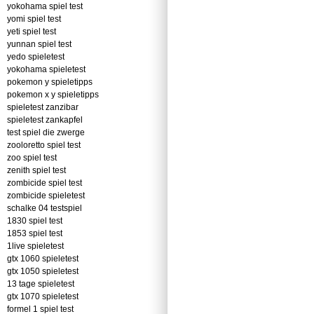
yokohama spiel test
yomi spiel test
yeti spiel test
yunnan spiel test
yedo spieletest
yokohama spieletest
pokemon y spieletipps
pokemon x y spieletipps
spieletest zanzibar
spieletest zankapfel
test spiel die zwerge
zooloretto spiel test
zoo spiel test
zenith spiel test
zombicide spiel test
zombicide spieletest
schalke 04 testspiel
1830 spiel test
1853 spiel test
1live spieletest
gtx 1060 spieletest
gtx 1050 spieletest
13 tage spieletest
gtx 1070 spieletest
formel 1 spiel test