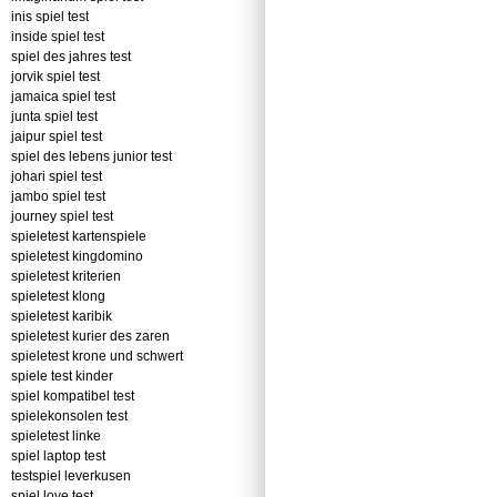
inis spiel test
inside spiel test
spiel des jahres test
jorvik spiel test
jamaica spiel test
junta spiel test
jaipur spiel test
spiel des lebens junior test
johari spiel test
jambo spiel test
journey spiel test
spieletest kartenspiele
spieletest kingdomino
spieletest kriterien
spieletest klong
spieletest karibik
spieletest kurier des zaren
spieletest krone und schwert
spiele test kinder
spiel kompatibel test
spielekonsolen test
spieletest linke
spiel laptop test
testspiel leverkusen
spiel love test