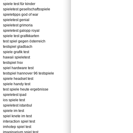
spiele test für kinder
spieletest gesellschaftsspiele
spieletipps god of war
spieletest genial
spieletest grimoria
spieletest galopp royal
spiele test grafikkarten
test spiel gegen österreich
testspiel gladbach
spiele grafik test
hawaii spieletest
testspiel hsv
spiel hardware test
testspiel hannover 96 testspiele
spiele headset test
spiele handy test
test spiele heute ergebnisse
spieletest ipad
ios spiele test
spieletest istanbul
spiele im test
spiel knete im test
interaction spiel test
imhotep spiel test
imaginarium spiel test