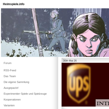
Heimspiele.info
30th Mai 26
Forum
RSS-Feed
Das Team
Die eigene Sammlung
Ausgepackt!
Experimentier-Spiele und Spielzeuge
Kooperationen
Varianten