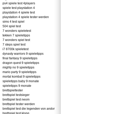
ps4 spiele test 4players
spiele test playstation 4
playstation 4 spiele test
playstation 4 spiele tester werden
sims 4 test spiel
504 spiel test
7 wonders spieletest
tekken 7 spieletipps
7 wonders spiel test
7 steps spiel test
i7 8700k spieletest
dynasty warriors 9 spieletipps
final fantasy 9 spieletipps
dragon quest 9 spieletipps
mighty no 9 spieletipps
mario party 9 spieletipps
mortal kombat 9 spieletipps
spieletipps baby 9 monate
spieletipps 9 monate
brettspieltester
brettspiel testsieger
brettspiel test neom
brettspiel tester werden
brettspiel test die legenden von andor
brettspiel test klong