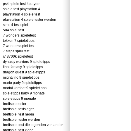
ps4 spiele test 4players
spiele test playstation 4
playstation 4 spiele test
playstation 4 spiele tester werden
sims 4 test spiel
504 spiel test
7 wonders spieletest
tekken 7 spieletipps
7 wonders spiel test
7 steps spiel test
i7 8700k spieletest
dynasty warriors 9 spieletipps
final fantasy 9 spieletipps
dragon quest 9 spieletipps
mighty no 9 spieletipps
mario party 9 spieletipps
mortal kombat 9 spieletipps
spieletipps baby 9 monate
spieletipps 9 monate
brettspieltester
brettspiel testsieger
brettspiel test neom
brettspiel tester werden
brettspiel test die legenden von andor
brettspiel test klong