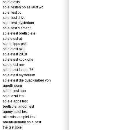
spieletests
spiel testen ob es läuft wo
spiel test pc
spiel test drive
spiel test mysterium
spiel test diamant
spieletest brettspiele
spieletest at
spieletipps ps4
spieletest azul
spieletest 2018
spieletest xbox one
spieletest nrw
spieletest fallout 76
spieletest mysterium
spieletest die quacksalber von
quedlinburg
spiele test app
spiel azul test
spiele apps test
brettspiel andor test
agony spiel test
alleswisser spiel test
abenteuerland spiel test
the test spiel