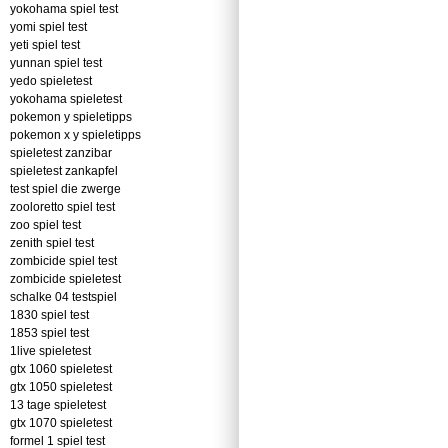
yokohama spiel test
yomi spiel test
yeti spiel test
yunnan spiel test
yedo spieletest
yokohama spieletest
pokemon y spieletipps
pokemon x y spieletipps
spieletest zanzibar
spieletest zankapfel
test spiel die zwerge
zooloretto spiel test
zoo spiel test
zenith spiel test
zombicide spiel test
zombicide spieletest
schalke 04 testspiel
1830 spiel test
1853 spiel test
1live spieletest
gtx 1060 spieletest
gtx 1050 spieletest
13 tage spieletest
gtx 1070 spieletest
formel 1 spiel test