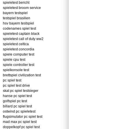
spieletest bericht
spieletest broom service
bayern testspiel
testspiel brasilien
hsv bayern testspiel
codenames spiel test
spieletest captain black
spieletest call of duty ww2
spieletest celtica
spieletest concordia
spiele computer test
spiele cpu test
spiele controller test
spielkonsole test
brettspiel civilization test
pc spiel test
pc spiel test drive
skat pc spiel testsieger
hanse pc spiel test
golfspiel pc test
billard pc spiel test
ostwind pc spieletest
flugsimulator pc spiel test
mad max pc spiel test
doppelkopf pc spiel test