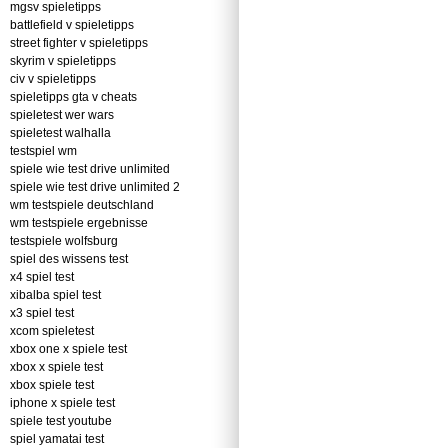
mgsv spieletipps
battlefield v spieletipps
street fighter v spieletipps
skyrim v spieletipps
civ v spieletipps
spieletipps gta v cheats
spieletest wer wars
spieletest walhalla
testspiel wm
spiele wie test drive unlimited
spiele wie test drive unlimited 2
wm testspiele deutschland
wm testspiele ergebnisse
testspiele wolfsburg
spiel des wissens test
x4 spiel test
xibalba spiel test
x3 spiel test
xcom spieletest
xbox one x spiele test
xbox x spiele test
xbox spiele test
iphone x spiele test
spiele test youtube
spiel yamatai test