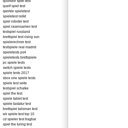
quoridor spiel test
quelf spiel test
qwirkle spieletest
spieletest relikt
spiel roboter test
spiel rasensamen test
testspiel russland
brettspiel test rising sun
spielerechner test
testspiele real madrid
spieletests ps4
spieletests brettspiele
pc spiele tests
switch spiele tests
spiele tests 2017
xbox one spiele tests
spiele test seite
testspiel schalke
spiel the test
spiele tablet test
spiele tastatur test
brettspiel talisman test
wii spiele test top 10
cd spieler test tragbar
spiel the turing test