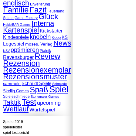
englisch
Erweiterung
Familie
Fazit
Feuerland
Glück
Spiele
Game Factory
Interna
HeidelBÄR Games
Kartenspiel
Kickstarter
knobeln
Kindespiele
KS
Koop
News
Legespiel
moses. Verlag
optimieren
Piatnik
NSV
Review
Ravensburger
Rezension
Rezensionexemplar
Rezensionsmuster
Schmidt Spiele
sammeln
Schmiede
Spiel
Spaß
Skellig Games
Spieleschmiede
Stonemaier Games
Test
Taktik
upcoming
Wettlauf
Würfelspiel
Spiele 2019
spieletester
spiel testbericht