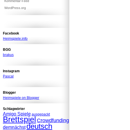
Kommentar-Feed
WordPress.org
Facebook
Heimspiele.info
BGG
brakus
Instagram
Pascal
Blogger
Heimspiele on Blogger
Schlagwörter
Amigo Spiele
ausgepackt
Brettspiel
Crowdfunding
deutsch
demnächst