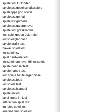
spiele test für kinder
spieletest gesellschaftsspiele
spieletipps god of war
spieletest genial
spieletest grimoria
spieletest galopp royal
spiele test grafikkarten
test spiel gegen österreich
testspiel gladbach
spiele grafik test
hawaii spieletest
testspiel hsv
spiel hardware test
testspiel hannover 96 testspiele
spiele headset test
spiele handy test
test spiele heute ergebnisse
spieletest ipad
ios spiele test
spieletest istanbul
spiele im test
spiel knete im test
interaction spiel test
imhotep spiel test
imaginarium spiel test