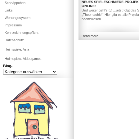
NEUES SPIELESCHMIEDE-PROJEK
Schnäppchen
ONLINE!
Links
Und weiter geht’s 🙂 …jetzt folgt das S
„Theomachie“! Hier gibt es alle Projekt
Wertungssystem
nachzulesen.
Impressum
Kennzeichnungspflicht
Read more
Datenschutz
Heimspiele: Asia
Heimspiele: Videogames
Blog-
Blog-