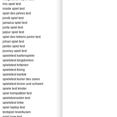
inis spiel test
inside spiel test
spiel des jahres test
jorvik spiel test
jamaica spiel test
junta spiel test
jaipur spiel test
spiel des lebens junior test
johari spiel test
jambo spiel test
journey spiel test
spieletest kartenspiele
spieletest kingdomino
spieletest kriterien
spieletest klong
spieletest karibik
spieletest kurier des zaren
spieletest krone und schwert
spiele test kinder
spiel kompatibel test
spielekonsolen test
spieletest linke
spiel laptop test
testspiel leverkusen
spiel love test