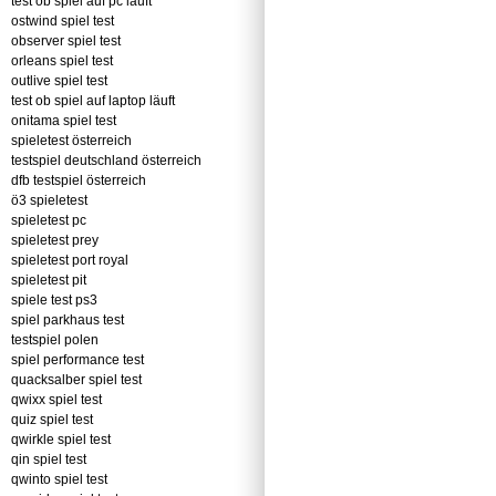
test ob spiel auf pc läuft
ostwind spiel test
observer spiel test
orleans spiel test
outlive spiel test
test ob spiel auf laptop läuft
onitama spiel test
spieletest österreich
testspiel deutschland österreich
dfb testspiel österreich
ö3 spieletest
spieletest pc
spieletest prey
spieletest port royal
spieletest pit
spiele test ps3
spiel parkhaus test
testspiel polen
spiel performance test
quacksalber spiel test
qwixx spiel test
quiz spiel test
qwirkle spiel test
qin spiel test
qwinto spiel test