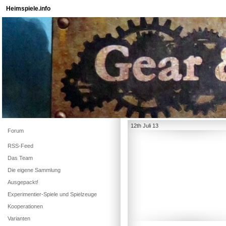
Heimspiele.info
12th Juli 13
Forum
RSS-Feed
Das Team
Die eigene Sammlung
Ausgepackt!
Experimentier-Spiele und Spielzeuge
Kooperationen
Varianten