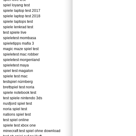
spiel loyang test
spiele laptop test 2017
spiele laptop test 2018
spiele laptops test
spiele lenkrad test
test spiele live
spieletest mombasa
spieletipps mafia 3
magic maze spiel test
spieletest mac robber
spieletest morgenland
spieletest maya
spiel test magalon
spiele test mac
testspiel nürnberg
brettspiel test noria
spiele notebook test
test spiele nintendo 3ds
nusfjord spiel test
noria spiel test
nations spiel test
test spiel online
spiele test xbox one
minecraft test spiel ohne download