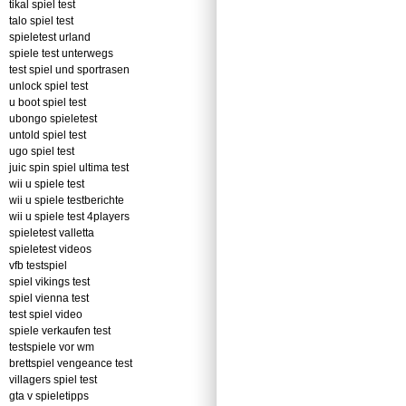
tikal spiel test
talo spiel test
spieletest urland
spiele test unterwegs
test spiel und sportrasen
unlock spiel test
u boot spiel test
ubongo spieletest
untold spiel test
ugo spiel test
juic spin spiel ultima test
wii u spiele test
wii u spiele testberichte
wii u spiele test 4players
spieletest valletta
spieletest videos
vfb testspiel
spiel vikings test
spiel vienna test
test spiel video
spiele verkaufen test
testspiele vor wm
brettspiel vengeance test
villagers spiel test
gta v spieletipps