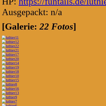
HP:
https://funtails.de/luthi
Ausgepackt: n/a
[Galerie:
22 Fotos
]