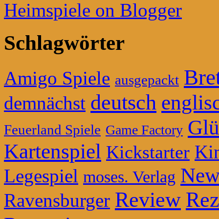
Heimspiele on Blogger
Schlagwörter
Bret
Amigo Spiele
ausgepackt
deutsch
englis
demnächst
Glü
Feuerland Spiele
Game Factory
Kartenspiel
Ki
Kickstarter
New
Legespiel
moses. Verlag
Review
Rez
Ravensburger