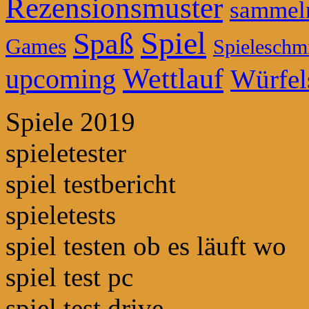
Rezensionsmuster
sammel
Spiel
Spaß
Games
Spieleschm
Wettlauf
upcoming
Würfel
Spiele 2019
spieletester
spiel testbericht
spieletests
spiel testen ob es läuft wo
spiel test pc
spiel test drive