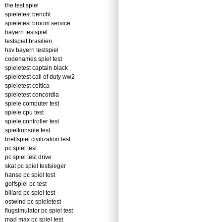
the test spiel
spieletest bericht
spieletest broom service
bayern testspiel
testspiel brasilien
hsv bayern testspiel
codenames spiel test
spieletest captain black
spieletest call of duty ww2
spieletest celtica
spieletest concordia
spiele computer test
spiele cpu test
spiele controller test
spielkonsole test
brettspiel civilization test
pc spiel test
pc spiel test drive
skat pc spiel testsieger
hanse pc spiel test
golfspiel pc test
billard pc spiel test
ostwind pc spieletest
flugsimulator pc spiel test
mad max pc spiel test