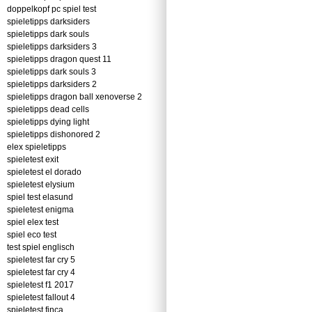
doppelkopf pc spiel test
spieletipps darksiders
spieletipps dark souls
spieletipps darksiders 3
spieletipps dragon quest 11
spieletipps dark souls 3
spieletipps darksiders 2
spieletipps dragon ball xenoverse 2
spieletipps dead cells
spieletipps dying light
spieletipps dishonored 2
elex spieletipps
spieletest exit
spieletest el dorado
spieletest elysium
spiel test elasund
spieletest enigma
spiel elex test
spiel eco test
test spiel englisch
spieletest far cry 5
spieletest far cry 4
spieletest f1 2017
spieletest fallout 4
spieletest finca