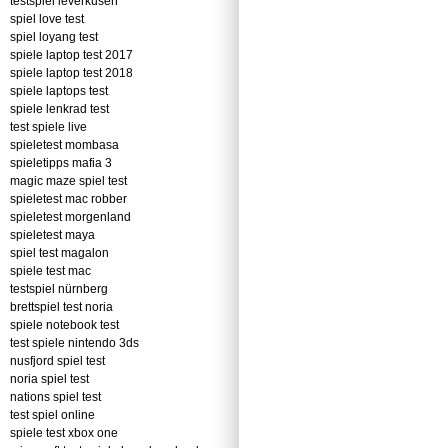
testspiel leverkusen
spiel love test
spiel loyang test
spiele laptop test 2017
spiele laptop test 2018
spiele laptops test
spiele lenkrad test
test spiele live
spieletest mombasa
spieletipps mafia 3
magic maze spiel test
spieletest mac robber
spieletest morgenland
spieletest maya
spiel test magalon
spiele test mac
testspiel nürnberg
brettspiel test noria
spiele notebook test
test spiele nintendo 3ds
nusfjord spiel test
noria spiel test
nations spiel test
test spiel online
spiele test xbox one