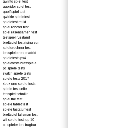
qwinto spiel test
quoridor spiel test
quelf spiel test
qwirkle spieletest
spieletest relikt
spiel roboter test
spiel rasensamen test
testspiel russland
brettspiel test rising sun
spielerechner test
testspiele real madrid
spieletests ps4
spieletests brettspiele
pc spiele tests
switch spiele tests
spiele tests 2017
xbox one spiele tests
spiele test seite
testspiel schalke
spiel the test
spiele tablet test
spiele tastatur test
brettspiel talisman test
wii spiele test top 10
cd spieler test tragbar