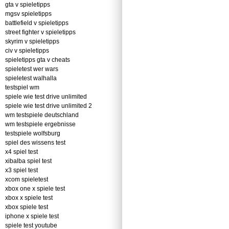
gta v spieletipps
mgsv spieletipps
battlefield v spieletipps
street fighter v spieletipps
skyrim v spieletipps
civ v spieletipps
spieletipps gta v cheats
spieletest wer wars
spieletest walhalla
testspiel wm
spiele wie test drive unlimited
spiele wie test drive unlimited 2
wm testspiele deutschland
wm testspiele ergebnisse
testspiele wolfsburg
spiel des wissens test
x4 spiel test
xibalba spiel test
x3 spiel test
xcom spieletest
xbox one x spiele test
xbox x spiele test
xbox spiele test
iphone x spiele test
spiele test youtube