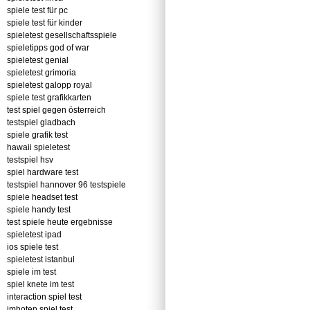
spiele test für pc
spiele test für kinder
spieletest gesellschaftsspiele
spieletipps god of war
spieletest genial
spieletest grimoria
spieletest galopp royal
spiele test grafikkarten
test spiel gegen österreich
testspiel gladbach
spiele grafik test
hawaii spieletest
testspiel hsv
spiel hardware test
testspiel hannover 96 testspiele
spiele headset test
spiele handy test
test spiele heute ergebnisse
spieletest ipad
ios spiele test
spieletest istanbul
spiele im test
spiel knete im test
interaction spiel test
imhotep spiel test