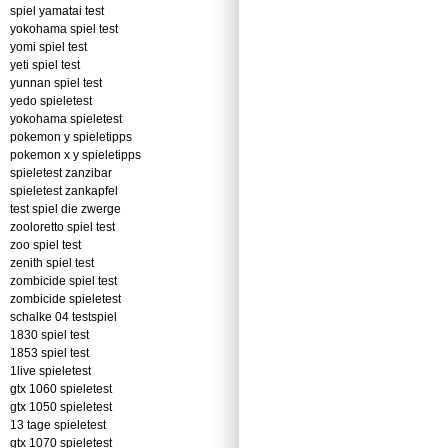
spiel yamatai test
yokohama spiel test
yomi spiel test
yeti spiel test
yunnan spiel test
yedo spieletest
yokohama spieletest
pokemon y spieletipps
pokemon x y spieletipps
spieletest zanzibar
spieletest zankapfel
test spiel die zwerge
zooloretto spiel test
zoo spiel test
zenith spiel test
zombicide spiel test
zombicide spieletest
schalke 04 testspiel
1830 spiel test
1853 spiel test
1live spieletest
gtx 1060 spieletest
gtx 1050 spieletest
13 tage spieletest
gtx 1070 spieletest