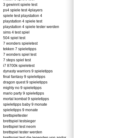
3 gewinnt spiele test
ps4 spiele test 4players
spiele test playstation 4
playstation 4 spiele test
playstation 4 spiele tester werden
sims 4 test spiel
504 spiel test
7 wonders spieletest
tekken 7 spieletipps
7 wonders spiel test
7 steps spiel test
i7 8700k spieletest
dynasty warriors 9 spieletipps
final fantasy 9 spieletipps
dragon quest 9 spieletipps
mighty no 9 spieletipps
mario party 9 spieletipps
mortal kombat 9 spieletipps
spieletipps baby 9 monate
spieletipps 9 monate
brettspieltester
brettspiel testsieger
brettspiel test neom
brettspiel tester werden
brettspiel test die legenden von andor