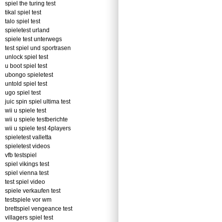
spiel the turing test
tikal spiel test
talo spiel test
spieletest urland
spiele test unterwegs
test spiel und sportrasen
unlock spiel test
u boot spiel test
ubongo spieletest
untold spiel test
ugo spiel test
juic spin spiel ultima test
wii u spiele test
wii u spiele testberichte
wii u spiele test 4players
spieletest valletta
spieletest videos
vfb testspiel
spiel vikings test
spiel vienna test
test spiel video
spiele verkaufen test
testspiele vor wm
brettspiel vengeance test
villagers spiel test