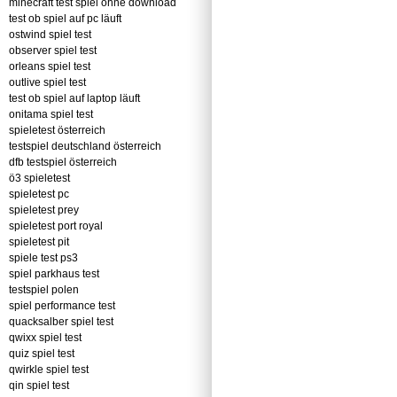
minecraft test spiel ohne download
test ob spiel auf pc läuft
ostwind spiel test
observer spiel test
orleans spiel test
outlive spiel test
test ob spiel auf laptop läuft
onitama spiel test
spieletest österreich
testspiel deutschland österreich
dfb testspiel österreich
ö3 spieletest
spieletest pc
spieletest prey
spieletest port royal
spieletest pit
spiele test ps3
spiel parkhaus test
testspiel polen
spiel performance test
quacksalber spiel test
qwixx spiel test
quiz spiel test
qwirkle spiel test
qin spiel test