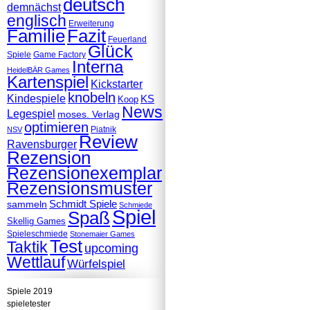
deutsch
demnächst
englisch
Erweiterung
Familie
Fazit
Feuerland
Glück
Spiele
Game Factory
Interna
HeidelBÄR Games
Kartenspiel
Kickstarter
knobeln
Kindespiele
KS
Koop
News
Legespiel
moses. Verlag
optimieren
Piatnik
NSV
Review
Ravensburger
Rezension
Rezensionexemplar
Rezensionsmuster
Schmidt Spiele
sammeln
Schmiede
Spiel
Spaß
Skellig Games
Spieleschmiede
Stonemaier Games
Test
Taktik
upcoming
Wettlauf
Würfelspiel
Spiele 2019
spieletester