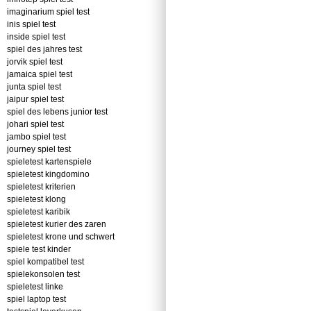
imaginarium spiel test
inis spiel test
inside spiel test
spiel des jahres test
jorvik spiel test
jamaica spiel test
junta spiel test
jaipur spiel test
spiel des lebens junior test
johari spiel test
jambo spiel test
journey spiel test
spieletest kartenspiele
spieletest kingdomino
spieletest kriterien
spieletest klong
spieletest karibik
spieletest kurier des zaren
spieletest krone und schwert
spiele test kinder
spiel kompatibel test
spielekonsolen test
spieletest linke
spiel laptop test