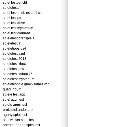
spiel testbericht
spieletests
spiel testen ob es läuft wo
spiel test pc
spiel test drive
spiel test mysterium
spiel test diamant
spieletest brettspiele
spieletest at
spieletipps ps4
spieletest azul
spieletest 2018
spieletest xbox one
spieletest nrw
spieletest fallout 76
spieletest mysterium
spieletest die quacksalber von
quedlinburg
spiele test app
spiel azul test
spiele apps test
brettspiel andor test
agony spiel test
alleswisser spiel test
abenteuerland spiel test