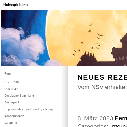
Heimspiele.info
Forum
NEUES REZ
RSS-Feed
Vom NSV erhielten
Das Team
Die eigene Sammlung
Ausgepackt!
Experimentier-Spiele und Spielzeuge
Kooperationen
8. März 2023
Perm
Varianten
Categories:
Intern