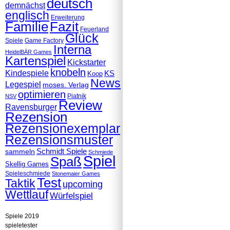
deutsch
demnächst
englisch
Erweiterung
Familie
Fazit
Feuerland
Glück
Spiele
Game Factory
Interna
HeidelBÄR Games
Kartenspiel
Kickstarter
knobeln
Kindespiele
KS
Koop
News
Legespiel
moses. Verlag
optimieren
Piatnik
NSV
Review
Ravensburger
Rezension
Rezensionexemplar
Rezensionsmuster
Schmidt Spiele
sammeln
Schmiede
Spiel
Spaß
Skellig Games
Spieleschmiede
Stonemaier Games
Test
Taktik
upcoming
Wettlauf
Würfelspiel
Spiele 2019
spieletester