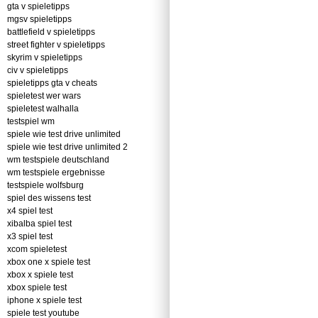
gta v spieletipps
mgsv spieletipps
battlefield v spieletipps
street fighter v spieletipps
skyrim v spieletipps
civ v spieletipps
spieletipps gta v cheats
spieletest wer wars
spieletest walhalla
testspiel wm
spiele wie test drive unlimited
spiele wie test drive unlimited 2
wm testspiele deutschland
wm testspiele ergebnisse
testspiele wolfsburg
spiel des wissens test
x4 spiel test
xibalba spiel test
x3 spiel test
xcom spieletest
xbox one x spiele test
xbox x spiele test
xbox spiele test
iphone x spiele test
spiele test youtube