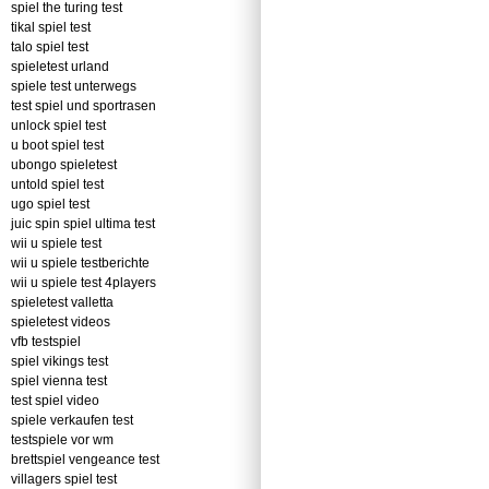
spiel the turing test
tikal spiel test
talo spiel test
spieletest urland
spiele test unterwegs
test spiel und sportrasen
unlock spiel test
u boot spiel test
ubongo spieletest
untold spiel test
ugo spiel test
juic spin spiel ultima test
wii u spiele test
wii u spiele testberichte
wii u spiele test 4players
spieletest valletta
spieletest videos
vfb testspiel
spiel vikings test
spiel vienna test
test spiel video
spiele verkaufen test
testspiele vor wm
brettspiel vengeance test
villagers spiel test