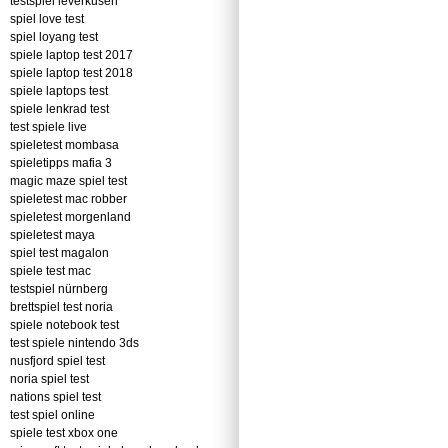
testspiel leverkusen
spiel love test
spiel loyang test
spiele laptop test 2017
spiele laptop test 2018
spiele laptops test
spiele lenkrad test
test spiele live
spieletest mombasa
spieletipps mafia 3
magic maze spiel test
spieletest mac robber
spieletest morgenland
spieletest maya
spiel test magalon
spiele test mac
testspiel nürnberg
brettspiel test noria
spiele notebook test
test spiele nintendo 3ds
nusfjord spiel test
noria spiel test
nations spiel test
test spiel online
spiele test xbox one