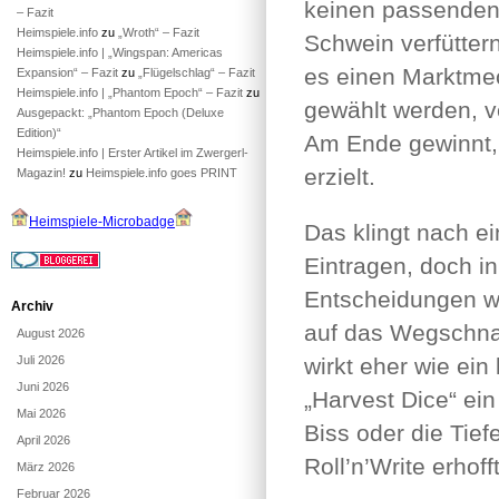
keinen passenden 
– Fazit
Heimspiele.info
zu
„Wroth“ – Fazit
Schwein verfüttern
Heimspiele.info | „Wingspan: Americas
es einen Marktmec
Expansion“ – Fazit
zu
„Flügelschlag“ – Fazit
Heimspiele.info | „Phantom Epoch“ – Fazit
zu
gewählt werden, v
Ausgepackt: „Phantom Epoch (Deluxe
Edition)“
Am Ende gewinnt,
Heimspiele.info | Erster Artikel im Zwergerl-
erzielt.
Magazin!
zu
Heimspiele.info goes PRINT
Heimspiele-Microbadge
Das klingt nach e
Eintragen, doch in
Entscheidungen wi
Archiv
auf das Wegschna
August 2026
Juli 2026
wirkt eher wie ein
Juni 2026
„Harvest Dice“ ein
Mai 2026
Biss oder die Tie
April 2026
Roll’n’Write erhofft
März 2026
Februar 2026