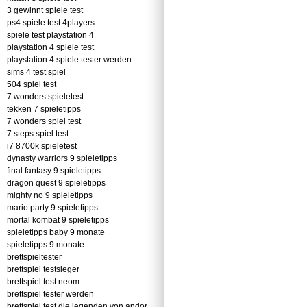
3 gewinnt spiele test
ps4 spiele test 4players
spiele test playstation 4
playstation 4 spiele test
playstation 4 spiele tester werden
sims 4 test spiel
504 spiel test
7 wonders spieletest
tekken 7 spieletipps
7 wonders spiel test
7 steps spiel test
i7 8700k spieletest
dynasty warriors 9 spieletipps
final fantasy 9 spieletipps
dragon quest 9 spieletipps
mighty no 9 spieletipps
mario party 9 spieletipps
mortal kombat 9 spieletipps
spieletipps baby 9 monate
spieletipps 9 monate
brettspieltester
brettspiel testsieger
brettspiel test neom
brettspiel tester werden
brettspiel test die legenden von andor