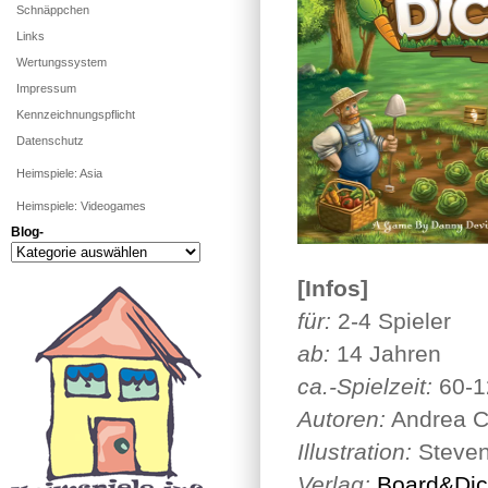
Schnäppchen
Links
Wertungssystem
Impressum
Kennzeichnungspflicht
Datenschutz
Heimspiele: Asia
Heimspiele: Videogames
Blog-
Blog-
[Infos]
für:
2-4 Spieler
ab:
14 Jahren
ca.-Spielzeit:
60-1
Autoren:
Andrea Cr
Illustration:
Steven
Verlag:
Board&Di