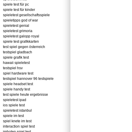
spiele test für pc
spiele test für kinder
spieletest gesellschaftsspiele
spieletipps god of war
spieletest genial
spieletest grimoria
spieletest galopp royal
spiele test grafikkarten
test spiel gegen österreich
testspiel gladbach
spiele grafik test
hawaii spieletest
testspiel hsv
spiel hardware test
testspiel hannover 96 testspiele
spiele headset test
spiele handy test
test spiele heute ergebnisse
spieletest ipad
ios spiele test
spieletest istanbul
spiele im test
spiel knete im test
interaction spiel test
imhotep spiel test