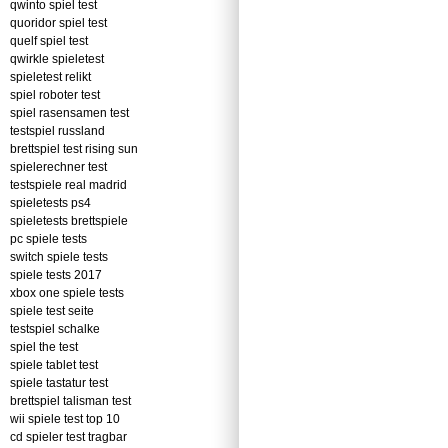
qwinto spiel test
quoridor spiel test
quelf spiel test
qwirkle spieletest
spieletest relikt
spiel roboter test
spiel rasensamen test
testspiel russland
brettspiel test rising sun
spielerechner test
testspiele real madrid
spieletests ps4
spieletests brettspiele
pc spiele tests
switch spiele tests
spiele tests 2017
xbox one spiele tests
spiele test seite
testspiel schalke
spiel the test
spiele tablet test
spiele tastatur test
brettspiel talisman test
wii spiele test top 10
cd spieler test tragbar