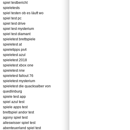
spiel testbericht
spieletests
spiel testen ob es läuft wo
spiel test pc
spiel test drive
spiel test mysterium
spiel test diamant
spieletest brettspiele
spieletest at
spieletipps ps4
spieletest azul
spieletest 2018
spieletest xbox one
spieletest nrw
spieletest fallout 76
spieletest mysterium
spieletest die quacksalber von
quedlinburg
spiele test app
spiel azul test
spiele apps test
brettspiel andor test
agony spiel test
alleswisser spiel test
abenteuerland spiel test