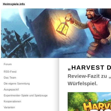
Heimspiele.info
Forum
„HARVEST D
RSS-Feed
Review-Fazit zu
Das Team
Würfelspiel.
Die eigene Sammlung
Ausgepackt!
Experimentier-Spiele und Spielzeuge
Kooperationen
Varianten