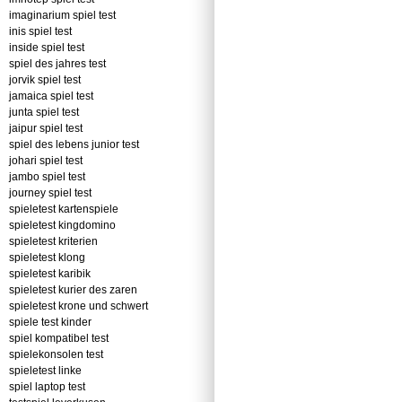
imaginarium spiel test
inis spiel test
inside spiel test
spiel des jahres test
jorvik spiel test
jamaica spiel test
junta spiel test
jaipur spiel test
spiel des lebens junior test
johari spiel test
jambo spiel test
journey spiel test
spieletest kartenspiele
spieletest kingdomino
spieletest kriterien
spieletest klong
spieletest karibik
spieletest kurier des zaren
spieletest krone und schwert
spiele test kinder
spiel kompatibel test
spielekonsolen test
spieletest linke
spiel laptop test