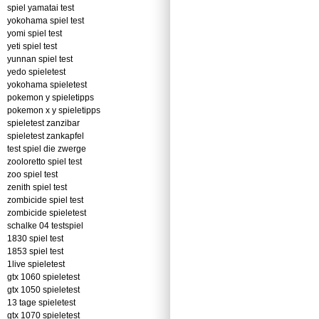
spiel yamatai test
yokohama spiel test
yomi spiel test
yeti spiel test
yunnan spiel test
yedo spieletest
yokohama spieletest
pokemon y spieletipps
pokemon x y spieletipps
spieletest zanzibar
spieletest zankapfel
test spiel die zwerge
zooloretto spiel test
zoo spiel test
zenith spiel test
zombicide spiel test
zombicide spieletest
schalke 04 testspiel
1830 spiel test
1853 spiel test
1live spieletest
gtx 1060 spieletest
gtx 1050 spieletest
13 tage spieletest
gtx 1070 spieletest