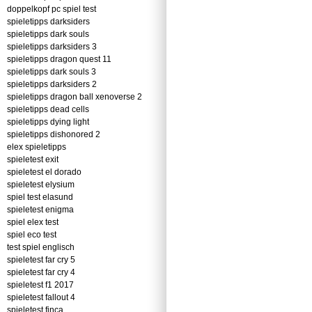
doppelkopf pc spiel test
spieletipps darksiders
spieletipps dark souls
spieletipps darksiders 3
spieletipps dragon quest 11
spieletipps dark souls 3
spieletipps darksiders 2
spieletipps dragon ball xenoverse 2
spieletipps dead cells
spieletipps dying light
spieletipps dishonored 2
elex spieletipps
spieletest exit
spieletest el dorado
spieletest elysium
spiel test elasund
spieletest enigma
spiel elex test
spiel eco test
test spiel englisch
spieletest far cry 5
spieletest far cry 4
spieletest f1 2017
spieletest fallout 4
spieletest finca