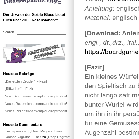
Anleitung:
englisc
Der Urvater der Spiele-Blogs bietet
Material:
englisch
Euch über 2000 Rezensionen!!!!
[Download: Anlei
Search
engl., dt.,drz., ital
https://boardgam
[Fazit]
Neueste Beiträge
Ein kleines Würfe
„Die letzten Droiden“ – Fazit
den Spieltisch zu 
„Riffwelten“ – Fazit
nicht lange satt 
Neue Rezensionsexemplare eingetroffen!
bunter Würfel wir
Neues Rezensionsexemplar eingetroffen!
Neues Rezensionsexemplar eingetroffen!
um ihn in ihr pers
für eine Gemüseso
Neueste Kommentare
Augenzahl bestimm
Heimspiele.info | „Deep Regrets: Even
Deeper Regrets“ – Fazit
zu
„Deep Regrets“