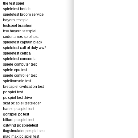
the test spiel
spieletest bericht
spieletest broom service
bayern testspiel
testspiel brasilien
hsv bayern testspiel
codenames spiel test
spieletest captain black
spieletest call of duty ww2
spieletest celtica
spieletest concordia
spiele computer test
spiele cpu test
spiele controller test
spielkonsole test
brettspiel civilization test
pc spiel test
pc spiel test drive
skat pc spiel testsieger
hanse pc spiel test
golfspiel pc test
billard pc spiel test
ostwind pc spieletest
flugsimulator pc spiel test
mad max pc spiel test