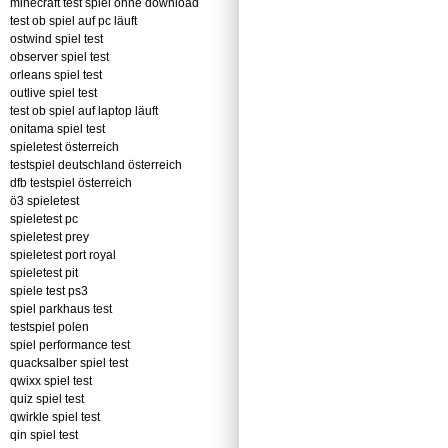
minecraft test spiel ohne download
test ob spiel auf pc läuft
ostwind spiel test
observer spiel test
orleans spiel test
outlive spiel test
test ob spiel auf laptop läuft
onitama spiel test
spieletest österreich
testspiel deutschland österreich
dfb testspiel österreich
ö3 spieletest
spieletest pc
spieletest prey
spieletest port royal
spieletest pit
spiele test ps3
spiel parkhaus test
testspiel polen
spiel performance test
quacksalber spiel test
qwixx spiel test
quiz spiel test
qwirkle spiel test
qin spiel test