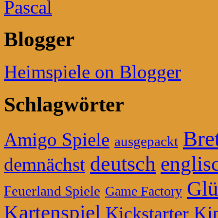
Pascal
Blogger
Heimspiele on Blogger
Schlagwörter
Bret
Amigo Spiele
ausgepackt
deutsch
englis
demnächst
Glü
Feuerland Spiele
Game Factory
Kartenspiel
Ki
Kickstarter