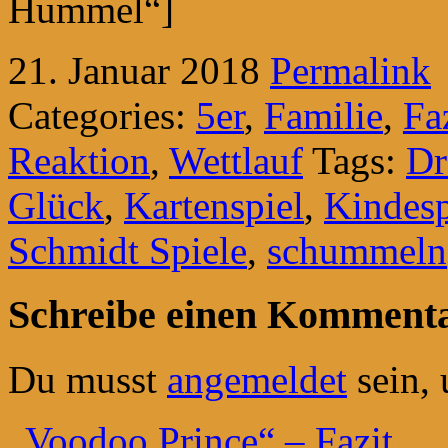
Hummel“]
21. Januar 2018
Permalink
Categories:
5er
,
Familie
,
Fa
Reaktion
,
Wettlauf
Tags:
Dr
Glück
,
Kartenspiel
,
Kindesp
Schmidt Spiele
,
schummeln
Schreibe einen Komment
Du musst
angemeldet
sein,
„Voodoo Prince“ – Fazit