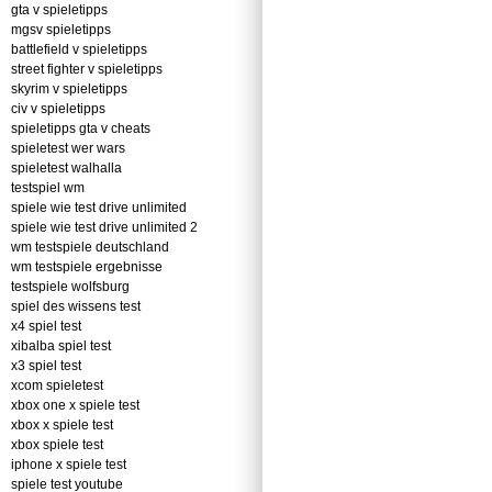
gta v spieletipps
mgsv spieletipps
battlefield v spieletipps
street fighter v spieletipps
skyrim v spieletipps
civ v spieletipps
spieletipps gta v cheats
spieletest wer wars
spieletest walhalla
testspiel wm
spiele wie test drive unlimited
spiele wie test drive unlimited 2
wm testspiele deutschland
wm testspiele ergebnisse
testspiele wolfsburg
spiel des wissens test
x4 spiel test
xibalba spiel test
x3 spiel test
xcom spieletest
xbox one x spiele test
xbox x spiele test
xbox spiele test
iphone x spiele test
spiele test youtube