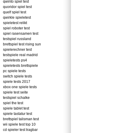
qwinto spiel test
quoridor spiel test
quelf spiel test
qwirkle spieletest
spieletest relikt
spiel roboter test
spiel rasensamen test
testspiel russland
brettspiel test rising sun
spielerechner test
testspiele real madrid
spieletests ps4
spieletests brettspiele
pc spiele tests
switch spiele tests
spiele tests 2017
xbox one spiele tests
spiele test seite
testspiel schalke
spiel the test
spiele tablet test
spiele tastatur test
brettspiel talisman test
wii spiele test top 10
cd spieler test tragbar