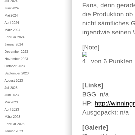
Juli 2024
Fans, denn gerade
Juni 2024
die Produktion ob
Mai 2024
nicht sämtliches G
April 2024
März 2024
irgendwie seinen 
Februar 2024
Januar 2024
[Note]
Dezember 2023
November 2023
von 6 Punkten.
Oktober 2023
September 2023
August 2023
[Links]
Juli 2023
BGG: n/a
Juni 2023
HP:
http://winnin
Mai 2023
April 2023
Ausgepackt: n/a
März 2023
Februar 2023
[Galerie]
Januar 2023