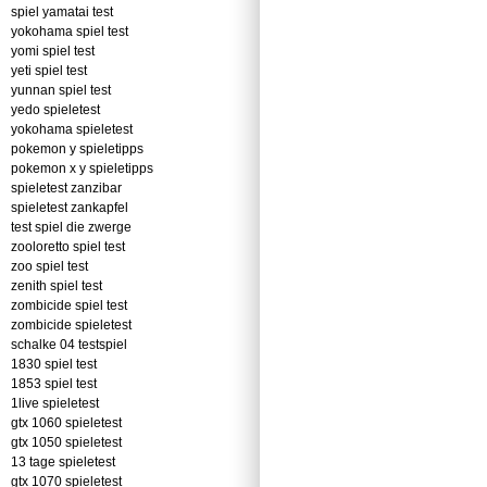
spiel yamatai test
yokohama spiel test
yomi spiel test
yeti spiel test
yunnan spiel test
yedo spieletest
yokohama spieletest
pokemon y spieletipps
pokemon x y spieletipps
spieletest zanzibar
spieletest zankapfel
test spiel die zwerge
zooloretto spiel test
zoo spiel test
zenith spiel test
zombicide spiel test
zombicide spieletest
schalke 04 testspiel
1830 spiel test
1853 spiel test
1live spieletest
gtx 1060 spieletest
gtx 1050 spieletest
13 tage spieletest
gtx 1070 spieletest