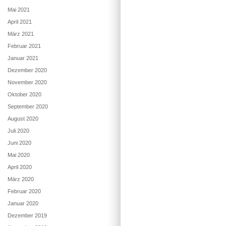
Mai 2021
April 2021
März 2021
Februar 2021
Januar 2021
Dezember 2020
November 2020
Oktober 2020
September 2020
August 2020
Juli 2020
Juni 2020
Mai 2020
April 2020
März 2020
Februar 2020
Januar 2020
Dezember 2019