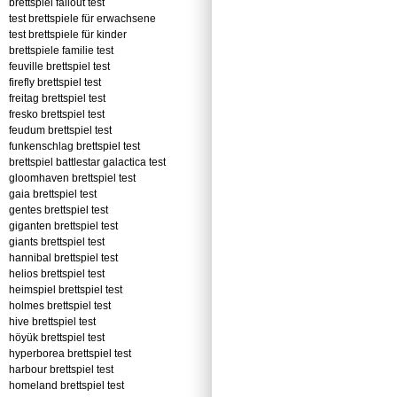
brettspiel fallout test
test brettspiele für erwachsene
test brettspiele für kinder
brettspiele familie test
feuville brettspiel test
firefly brettspiel test
freitag brettspiel test
fresko brettspiel test
feudum brettspiel test
funkenschlag brettspiel test
brettspiel battlestar galactica test
gloomhaven brettspiel test
gaia brettspiel test
gentes brettspiel test
giganten brettspiel test
giants brettspiel test
hannibal brettspiel test
helios brettspiel test
heimspiel brettspiel test
holmes brettspiel test
hive brettspiel test
höyük brettspiel test
hyperborea brettspiel test
harbour brettspiel test
homeland brettspiel test