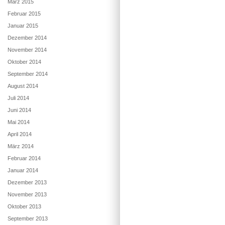
März 2015
Februar 2015
Januar 2015
Dezember 2014
November 2014
Oktober 2014
September 2014
August 2014
Juli 2014
Juni 2014
Mai 2014
April 2014
März 2014
Februar 2014
Januar 2014
Dezember 2013
November 2013
Oktober 2013
September 2013