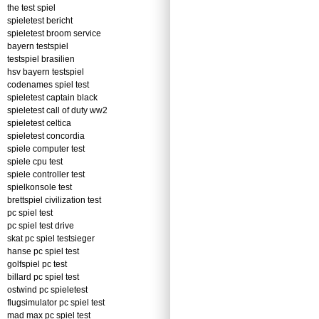
the test spiel
spieletest bericht
spieletest broom service
bayern testspiel
testspiel brasilien
hsv bayern testspiel
codenames spiel test
spieletest captain black
spieletest call of duty ww2
spieletest celtica
spieletest concordia
spiele computer test
spiele cpu test
spiele controller test
spielkonsole test
brettspiel civilization test
pc spiel test
pc spiel test drive
skat pc spiel testsieger
hanse pc spiel test
golfspiel pc test
billard pc spiel test
ostwind pc spieletest
flugsimulator pc spiel test
mad max pc spiel test