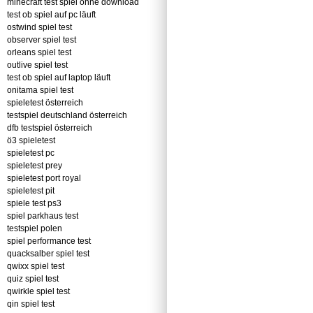
minecraft test spiel ohne download
test ob spiel auf pc läuft
ostwind spiel test
observer spiel test
orleans spiel test
outlive spiel test
test ob spiel auf laptop läuft
onitama spiel test
spieletest österreich
testspiel deutschland österreich
dfb testspiel österreich
ö3 spieletest
spieletest pc
spieletest prey
spieletest port royal
spieletest pit
spiele test ps3
spiel parkhaus test
testspiel polen
spiel performance test
quacksalber spiel test
qwixx spiel test
quiz spiel test
qwirkle spiel test
qin spiel test