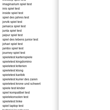
imaginarium spiel test
inis spiel test
inside spiel test
spiel des jahres test
jorvik spiel test
jamaica spiel test
junta spiel test
jaipur spiel test
spiel des lebens junior test
johari spiel test
jambo spiel test
journey spiel test
spieletest kartenspiele
spieletest kingdomino
spieletest kriterien
spieletest klong
spieletest karibik
spieletest kurier des zaren
spieletest krone und schwert
spiele test kinder
spiel kompatibel test
spielekonsolen test
spieletest linke
spiel laptop test