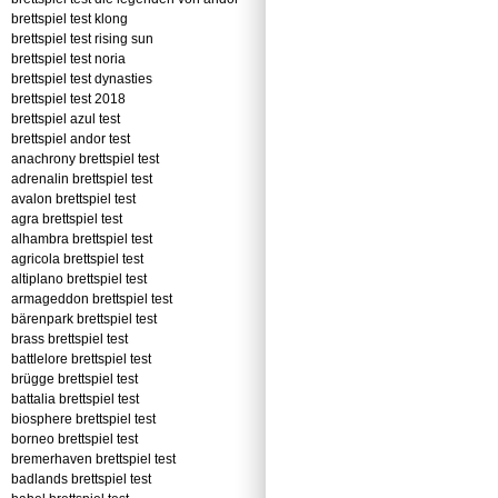
brettspiel test klong
brettspiel test rising sun
brettspiel test noria
brettspiel test dynasties
brettspiel test 2018
brettspiel azul test
brettspiel andor test
anachrony brettspiel test
adrenalin brettspiel test
avalon brettspiel test
agra brettspiel test
alhambra brettspiel test
agricola brettspiel test
altiplano brettspiel test
armageddon brettspiel test
bärenpark brettspiel test
brass brettspiel test
battlelore brettspiel test
brügge brettspiel test
battalia brettspiel test
biosphere brettspiel test
borneo brettspiel test
bremerhaven brettspiel test
badlands brettspiel test