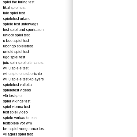
spiel the turing test
tikal spiel test
talo spiel test
spieletest urland
spiele test unterwegs
test spiel und sportrasen
unlock spiel test
u boot spiel test
ubongo spieletest
untold spiel test
ugo spiel test
juic spin spiel ultima test
wii u spiele test
wii u spiele testberichte
wii u spiele test 4players
spieletest valletta
spieletest videos
vfb testspiel
spiel vikings test
spiel vienna test
test spiel video
spiele verkaufen test
testspiele vor wm
brettspiel vengeance test
villagers spiel test