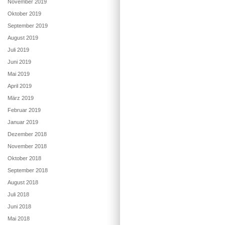
November 2019
Oktober 2019
September 2019
August 2019
Juli 2019
Juni 2019
Mai 2019
April 2019
März 2019
Februar 2019
Januar 2019
Dezember 2018
November 2018
Oktober 2018
September 2018
August 2018
Juli 2018
Juni 2018
Mai 2018