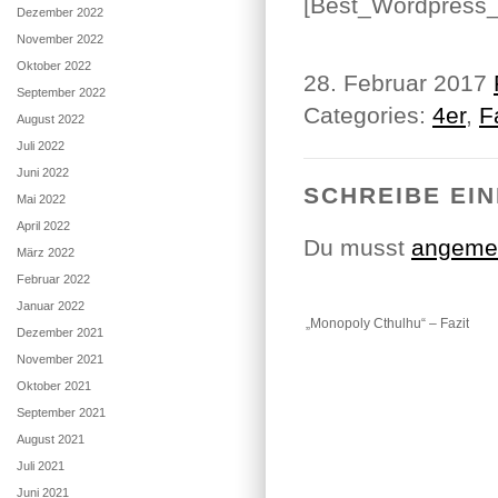
[Best_Wordpress_G
Dezember 2022
November 2022
Oktober 2022
28. Februar 2017
September 2022
Categories:
4er
,
F
August 2022
Juli 2022
Juni 2022
SCHREIBE EI
Mai 2022
April 2022
Du musst
angeme
März 2022
Februar 2022
Januar 2022
„Monopoly Cthulhu“ – Fazit
Dezember 2021
November 2021
Oktober 2021
September 2021
August 2021
Juli 2021
Juni 2021