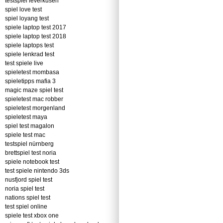
testspiel leverkusen
spiel love test
spiel loyang test
spiele laptop test 2017
spiele laptop test 2018
spiele laptops test
spiele lenkrad test
test spiele live
spieletest mombasa
spieletipps mafia 3
magic maze spiel test
spieletest mac robber
spieletest morgenland
spieletest maya
spiel test magalon
spiele test mac
testspiel nürnberg
brettspiel test noria
spiele notebook test
test spiele nintendo 3ds
nusfjord spiel test
noria spiel test
nations spiel test
test spiel online
spiele test xbox one