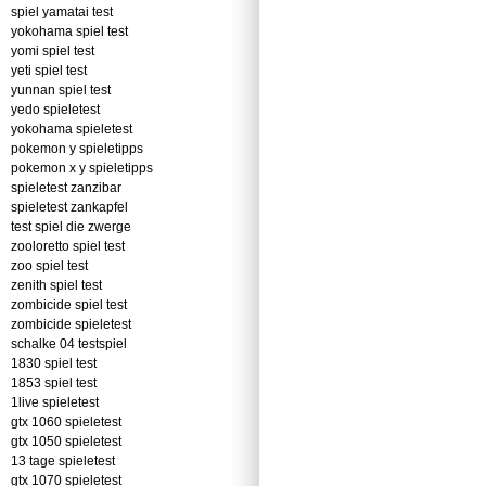
spiel yamatai test
yokohama spiel test
yomi spiel test
yeti spiel test
yunnan spiel test
yedo spieletest
yokohama spieletest
pokemon y spieletipps
pokemon x y spieletipps
spieletest zanzibar
spieletest zankapfel
test spiel die zwerge
zooloretto spiel test
zoo spiel test
zenith spiel test
zombicide spiel test
zombicide spieletest
schalke 04 testspiel
1830 spiel test
1853 spiel test
1live spieletest
gtx 1060 spieletest
gtx 1050 spieletest
13 tage spieletest
gtx 1070 spieletest