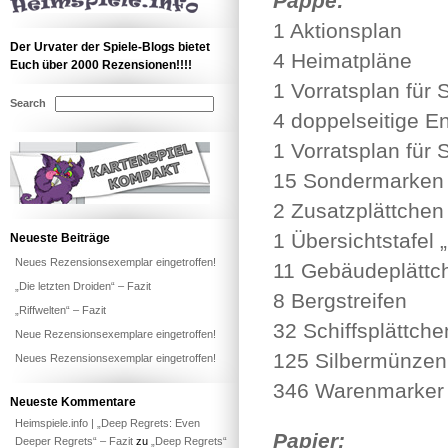
Pappe:
1 Aktionsplan
Der Urvater der Spiele-Blogs bietet
4 Heimatpläne
Euch über 2000 Rezensionen!!!!
1 Vorratsplan für S
Search
4 doppelseitige 
1 Vorratsplan für
15 Sondermarken
2 Zusatzplättchen 
1 Übersichtstafel
Neueste Beiträge
Neues Rezensionsexemplar eingetroffen!
11 Gebäudeplättc
„Die letzten Droiden“ – Fazit
8 Bergstreifen
„Riffwelten“ – Fazit
32 Schiffsplättche
Neue Rezensionsexemplare eingetroffen!
125 Silbermünzen (
Neues Rezensionsexemplar eingetroffen!
346 Warenmarker (
Neueste Kommentare
Heimspiele.info | „Deep Regrets: Even
Papier:
Deeper Regrets“ – Fazit
zu
„Deep Regrets“