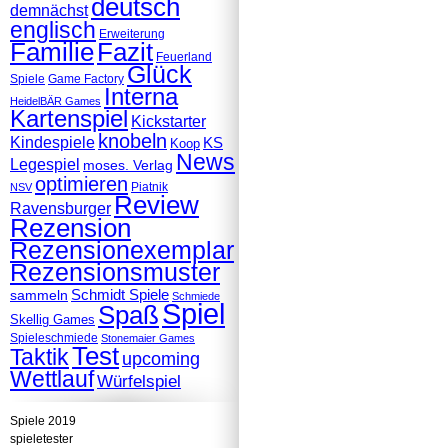
deutsch
demnächst
englisch
Erweiterung
Familie
Fazit
Feuerland
Glück
Spiele
Game Factory
Interna
HeidelBÄR Games
Kartenspiel
Kickstarter
knobeln
Kindespiele
KS
Koop
News
Legespiel
moses. Verlag
optimieren
Piatnik
NSV
Review
Ravensburger
Rezension
Rezensionexemplar
Rezensionsmuster
Schmidt Spiele
sammeln
Schmiede
Spiel
Spaß
Skellig Games
Spieleschmiede
Stonemaier Games
Test
Taktik
upcoming
Wettlauf
Würfelspiel
Spiele 2019
spieletester