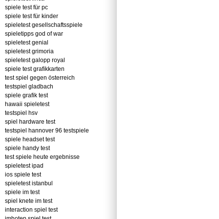
spiele test für pc
spiele test für kinder
spieletest gesellschaftsspiele
spieletipps god of war
spieletest genial
spieletest grimoria
spieletest galopp royal
spiele test grafikkarten
test spiel gegen österreich
testspiel gladbach
spiele grafik test
hawaii spieletest
testspiel hsv
spiel hardware test
testspiel hannover 96 testspiele
spiele headset test
spiele handy test
test spiele heute ergebnisse
spieletest ipad
ios spiele test
spieletest istanbul
spiele im test
spiel knete im test
interaction spiel test
imhotep spiel test