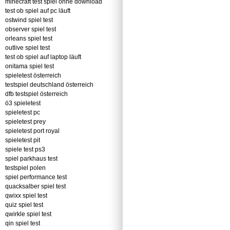
minecraft test spiel ohne download
test ob spiel auf pc läuft
ostwind spiel test
observer spiel test
orleans spiel test
outlive spiel test
test ob spiel auf laptop läuft
onitama spiel test
spieletest österreich
testspiel deutschland österreich
dfb testspiel österreich
ö3 spieletest
spieletest pc
spieletest prey
spieletest port royal
spieletest pit
spiele test ps3
spiel parkhaus test
testspiel polen
spiel performance test
quacksalber spiel test
qwixx spiel test
quiz spiel test
qwirkle spiel test
qin spiel test