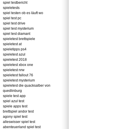
spiel testbericht
spieletests
spiel testen ob es läuft wo
spiel test pc
spiel test drive
spiel test mysterium
spiel test diamant
spieletest brettspiele
spieletest at
spieletipps ps4
spieletest azul
spieletest 2018
spieletest xbox one
spieletest nrw
spieletest fallout 76
spieletest mysterium
spieletest die quacksalber von
quedlinburg
spiele test app
spiel azul test
spiele apps test
brettspiel andor test
agony spiel test
alleswisser spiel test
abenteuerland spiel test