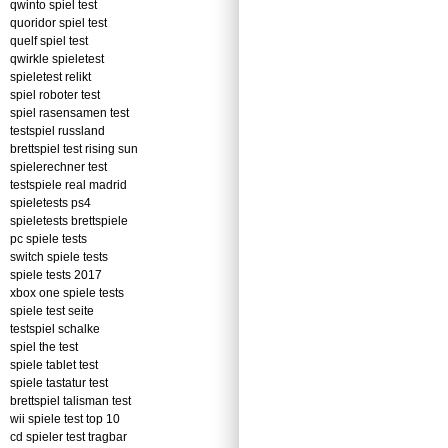
qwinto spiel test
quoridor spiel test
quelf spiel test
qwirkle spieletest
spieletest relikt
spiel roboter test
spiel rasensamen test
testspiel russland
brettspiel test rising sun
spielerechner test
testspiele real madrid
spieletests ps4
spieletests brettspiele
pc spiele tests
switch spiele tests
spiele tests 2017
xbox one spiele tests
spiele test seite
testspiel schalke
spiel the test
spiele tablet test
spiele tastatur test
brettspiel talisman test
wii spiele test top 10
cd spieler test tragbar