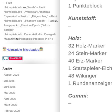
– Fazit
1 Punkteblock
Heimspiele.info
zu
„Wroth“ – Fazit
Heimspiele.info | „Wingspan: Americas
Expansion“ – Fazit
zu
„Flügelschlag“ – Fazit
Kunststoff:
Heimspiele.info | „Phantom Epoch“ – Fazit
zu
–
Ausgepackt: „Phantom Epoch (Deluxe
Edition)“
Heimspiele.info | Erster Artikel im Zwergerl-
Holz:
Magazin!
zu
Heimspiele.info goes PRINT
32 Holz-Marker
Heimspiele-Microbadge
24 Stein-Marker
40 Erz-Marker
1 Startspieler-Elc
Archiv
48 Wikinger
August 2026
Juli 2026
1 Rundenanzeige
Juni 2026
Mai 2026
Gummi:
April 2026
–
März 2026
Februar 2026