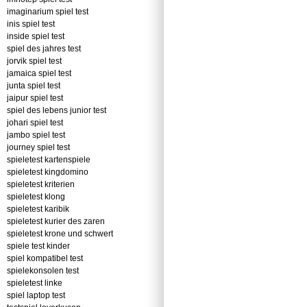
imaginarium spiel test
inis spiel test
inside spiel test
spiel des jahres test
jorvik spiel test
jamaica spiel test
junta spiel test
jaipur spiel test
spiel des lebens junior test
johari spiel test
jambo spiel test
journey spiel test
spieletest kartenspiele
spieletest kingdomino
spieletest kriterien
spieletest klong
spieletest karibik
spieletest kurier des zaren
spieletest krone und schwert
spiele test kinder
spiel kompatibel test
spielekonsolen test
spieletest linke
spiel laptop test