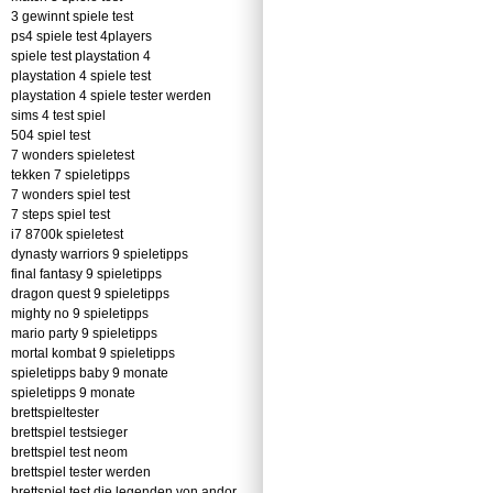
3 gewinnt spiele test
ps4 spiele test 4players
spiele test playstation 4
playstation 4 spiele test
playstation 4 spiele tester werden
sims 4 test spiel
504 spiel test
7 wonders spieletest
tekken 7 spieletipps
7 wonders spiel test
7 steps spiel test
i7 8700k spieletest
dynasty warriors 9 spieletipps
final fantasy 9 spieletipps
dragon quest 9 spieletipps
mighty no 9 spieletipps
mario party 9 spieletipps
mortal kombat 9 spieletipps
spieletipps baby 9 monate
spieletipps 9 monate
brettspieltester
brettspiel testsieger
brettspiel test neom
brettspiel tester werden
brettspiel test die legenden von andor