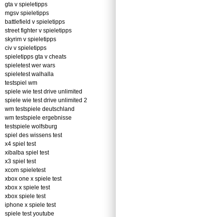
gta v spieletipps
mgsv spieletipps
battlefield v spieletipps
street fighter v spieletipps
skyrim v spieletipps
civ v spieletipps
spieletipps gta v cheats
spieletest wer wars
spieletest walhalla
testspiel wm
spiele wie test drive unlimited
spiele wie test drive unlimited 2
wm testspiele deutschland
wm testspiele ergebnisse
testspiele wolfsburg
spiel des wissens test
x4 spiel test
xibalba spiel test
x3 spiel test
xcom spieletest
xbox one x spiele test
xbox x spiele test
xbox spiele test
iphone x spiele test
spiele test youtube