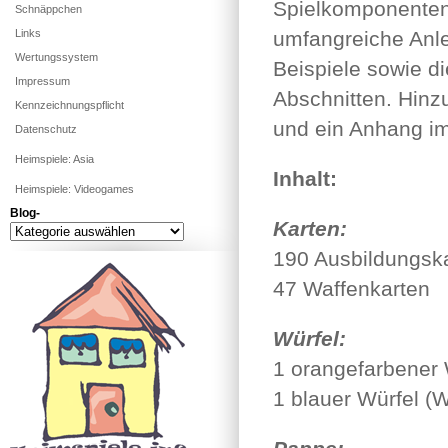
Spielkomponenten
Schnäppchen
Links
umfangreiche Anleit
Wertungssystem
Beispiele sowie d
Impressum
Abschnitten. Hin
Kennzeichnungspflicht
und ein Anhang im
Datenschutz
Heimspiele: Asia
Inhalt:
Heimspiele: Videogames
Blog-
Karten:
Blog-
190 Ausbildungsk
47 Waffenkarten
Würfel:
1 orangefarbener 
1 blauer Würfel (