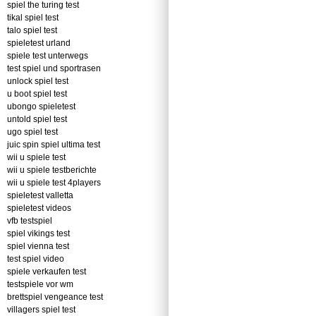
spiel the turing test
tikal spiel test
talo spiel test
spieletest urland
spiele test unterwegs
test spiel und sportrasen
unlock spiel test
u boot spiel test
ubongo spieletest
untold spiel test
ugo spiel test
juic spin spiel ultima test
wii u spiele test
wii u spiele testberichte
wii u spiele test 4players
spieletest valletta
spieletest videos
vfb testspiel
spiel vikings test
spiel vienna test
test spiel video
spiele verkaufen test
testspiele vor wm
brettspiel vengeance test
villagers spiel test