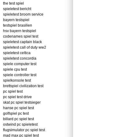
the test spiel
spieletest bericht
spieletest broom service
bayern testspiel
testspiel brasilien
hsv bayern testspiel
codenames spiel test
spieletest captain black
spieletest call of duty ww2
spieletest celtica
spieletest concordia
spiele computer test
spiele cpu test
spiele controller test
spielkonsole test
brettspiel civilization test
pc spiel test
pc spiel test drive
skat pc spiel testsieger
hanse pc spiel test
golfspiel pc test
billard pc spiel test
ostwind pc spieletest
flugsimulator pc spiel test
mad max pc spiel test