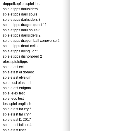
doppelkopf pc spiel test
spieletipps darksiders
spieletipps dark souls
spieletipps darksiders 3
spieletipps dragon quest 11
spieletipps dark souls 3
spieletipps darksiders 2
spieletipps dragon ball xenoverse 2
spieletipps dead cells
spieletipps dying light
spieletipps dishonored 2
elex spieletipps
spieletest exit
spieletest el dorado
spieletest elysium
spiel test elasund
spieletest enigma
spiel elex test
spiel eco test
test spiel englisch
spieletest far cry 5
spieletest far cry 4
spieletest f1 2017
spieletest fallout 4
spieletest finca