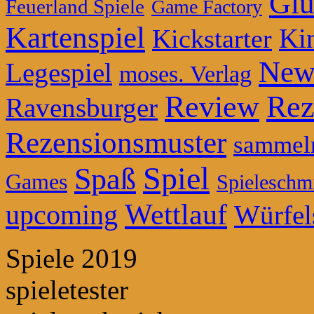
Glü
Feuerland Spiele
Game Factory
Kartenspiel
Ki
Kickstarter
New
Legespiel
moses. Verlag
Review
Rez
Ravensburger
Rezensionsmuster
sammel
Spiel
Spaß
Games
Spieleschm
Wettlauf
upcoming
Würfel
Spiele 2019
spieletester