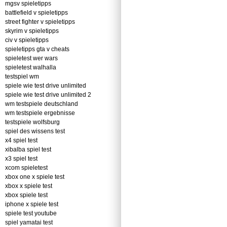
mgsv spieletipps
battlefield v spieletipps
street fighter v spieletipps
skyrim v spieletipps
civ v spieletipps
spieletipps gta v cheats
spieletest wer wars
spieletest walhalla
testspiel wm
spiele wie test drive unlimited
spiele wie test drive unlimited 2
wm testspiele deutschland
wm testspiele ergebnisse
testspiele wolfsburg
spiel des wissens test
x4 spiel test
xibalba spiel test
x3 spiel test
xcom spieletest
xbox one x spiele test
xbox x spiele test
xbox spiele test
iphone x spiele test
spiele test youtube
spiel yamatai test