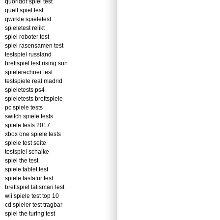
quoridor spiel test
quelf spiel test
qwirkle spieletest
spieletest relikt
spiel roboter test
spiel rasensamen test
testspiel russland
brettspiel test rising sun
spielerechner test
testspiele real madrid
spieletests ps4
spieletests brettspiele
pc spiele tests
switch spiele tests
spiele tests 2017
xbox one spiele tests
spiele test seite
testspiel schalke
spiel the test
spiele tablet test
spiele tastatur test
brettspiel talisman test
wii spiele test top 10
cd spieler test tragbar
spiel the turing test