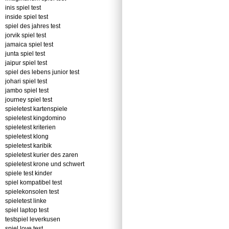
inis spiel test
inside spiel test
spiel des jahres test
jorvik spiel test
jamaica spiel test
junta spiel test
jaipur spiel test
spiel des lebens junior test
johari spiel test
jambo spiel test
journey spiel test
spieletest kartenspiele
spieletest kingdomino
spieletest kriterien
spieletest klong
spieletest karibik
spieletest kurier des zaren
spieletest krone und schwert
spiele test kinder
spiel kompatibel test
spielekonsolen test
spieletest linke
spiel laptop test
testspiel leverkusen
spiel love test