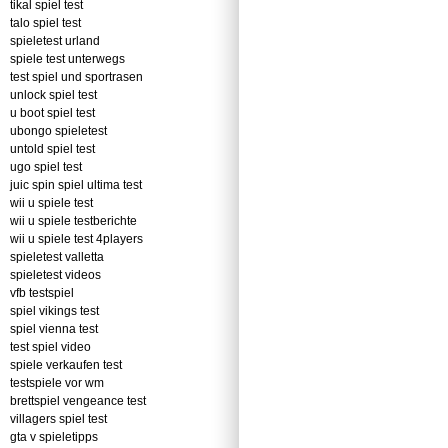
tikal spiel test
talo spiel test
spieletest urland
spiele test unterwegs
test spiel und sportrasen
unlock spiel test
u boot spiel test
ubongo spieletest
untold spiel test
ugo spiel test
juic spin spiel ultima test
wii u spiele test
wii u spiele testberichte
wii u spiele test 4players
spieletest valletta
spieletest videos
vfb testspiel
spiel vikings test
spiel vienna test
test spiel video
spiele verkaufen test
testspiele vor wm
brettspiel vengeance test
villagers spiel test
gta v spieletipps