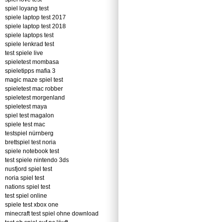
spiel loyang test
spiele laptop test 2017
spiele laptop test 2018
spiele laptops test
spiele lenkrad test
test spiele live
spieletest mombasa
spieletipps mafia 3
magic maze spiel test
spieletest mac robber
spieletest morgenland
spieletest maya
spiel test magalon
spiele test mac
testspiel nürnberg
brettspiel test noria
spiele notebook test
test spiele nintendo 3ds
nusfjord spiel test
noria spiel test
nations spiel test
test spiel online
spiele test xbox one
minecraft test spiel ohne download