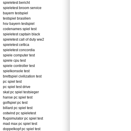
spieletest bericht
spieletest broom service
bayern testspiel
testspiel brasilien
hsv bayern testspiel
codenames spiel test
spieletest captain black
spieletest call of duty ww2
spieletest celtica
spieletest concordia
spiele computer test
spiele cpu test
spiele controller test
spielkonsole test
brettspiel civilization test
pc spiel test
pc spiel test drive
skat pc spiel testsieger
hanse pc spiel test
golfspiel pc test
billard pc spiel test
ostwind pc spieletest
flugsimulator pc spiel test
mad max pc spiel test
doppelkopf pc spiel test