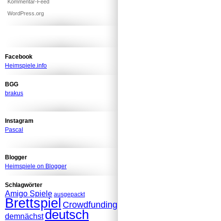
Kommentar-Feed
WordPress.org
Facebook
Heimspiele.info
BGG
brakus
Instagram
Pascal
Blogger
Heimspiele on Blogger
Schlagwörter
Amigo Spiele
ausgepackt
Brettspiel
Crowdfunding
deutsch
demnächst