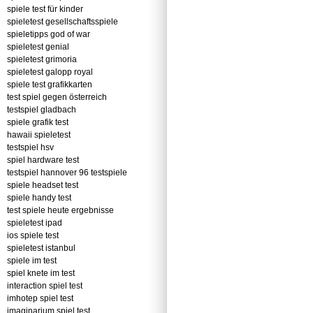
spiele test für kinder
spieletest gesellschaftsspiele
spieletipps god of war
spieletest genial
spieletest grimoria
spieletest galopp royal
spiele test grafikkarten
test spiel gegen österreich
testspiel gladbach
spiele grafik test
hawaii spieletest
testspiel hsv
spiel hardware test
testspiel hannover 96 testspiele
spiele headset test
spiele handy test
test spiele heute ergebnisse
spieletest ipad
ios spiele test
spieletest istanbul
spiele im test
spiel knete im test
interaction spiel test
imhotep spiel test
imaginarium spiel test