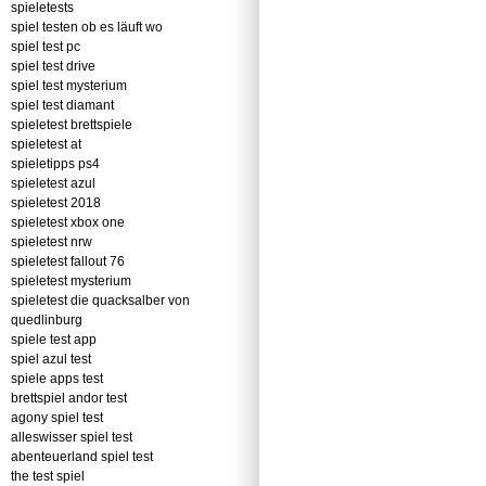
spieletests
spiel testen ob es läuft wo
spiel test pc
spiel test drive
spiel test mysterium
spiel test diamant
spieletest brettspiele
spieletest at
spieletipps ps4
spieletest azul
spieletest 2018
spieletest xbox one
spieletest nrw
spieletest fallout 76
spieletest mysterium
spieletest die quacksalber von
quedlinburg
spiele test app
spiel azul test
spiele apps test
brettspiel andor test
agony spiel test
alleswisser spiel test
abenteuerland spiel test
the test spiel