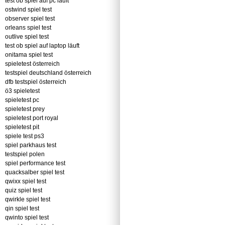
test ob spiel auf pc läuft
ostwind spiel test
observer spiel test
orleans spiel test
outlive spiel test
test ob spiel auf laptop läuft
onitama spiel test
spieletest österreich
testspiel deutschland österreich
dfb testspiel österreich
ö3 spieletest
spieletest pc
spieletest prey
spieletest port royal
spieletest pit
spiele test ps3
spiel parkhaus test
testspiel polen
spiel performance test
quacksalber spiel test
qwixx spiel test
quiz spiel test
qwirkle spiel test
qin spiel test
qwinto spiel test