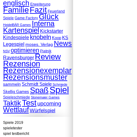
englisch
Erweiterung
Familie
Fazit
Feuerland
Glück
Spiele
Game Factory
Interna
HeidelBÄR Games
Kartenspiel
Kickstarter
knobeln
Kindespiele
KS
Koop
News
Legespiel
moses. Verlag
optimieren
Piatnik
NSV
Review
Ravensburger
Rezension
Rezensionexemplar
Rezensionsmuster
Schmidt Spiele
sammeln
Schmiede
Spiel
Spaß
Skellig Games
Spieleschmiede
Stonemaier Games
Test
Taktik
upcoming
Wettlauf
Würfelspiel
Spiele 2019
spieletester
spiel testbericht