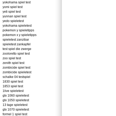
yokohama spiel test
yomi spiel test
yeti spiel test
yunnan spiel test
yedo spieletest
yokohama spieletest
pokemon y spieletipps
pokemon x y spieletipps
spieletest zanzibar
spieletest zankapfel
test spiel die zwerge
zooloretto spiel test
zoo spiel test
zenith spiel test
zombicide spiel test
zombicide spieletest
schalke 04 testspiel
1830 spiel test
1853 spiel test
1live spieletest
gtx 1060 spieletest
gtx 1050 spieletest
13 tage spieletest
gtx 1070 spieletest
formel 1 spiel test