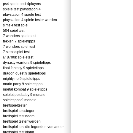
ps4 spiele test 4players
spiele test playstation 4
playstation 4 spiele test
playstation 4 spiele tester werden
sims 4 test spiel
504 spiel test
7 wonders spieletest
tekken 7 spieletipps
7 wonders spiel test
7 steps spiel test
i7 8700k spieletest
dynasty warriors 9 spieletipps
final fantasy 9 spieletipps
dragon quest 9 spieletipps
mighty no 9 spieletipps
mario party 9 spieletipps
mortal kombat 9 spieletipps
spieletipps baby 9 monate
spieletipps 9 monate
brettspieltester
brettspiel testsieger
brettspiel test neom
brettspiel tester werden
brettspiel test die legenden von andor
brettspiel test klong