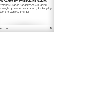
EW GAMES BY STONEMAIER GAMES
rmspan Dragon Academy As a budding
acologist, you open an academy for fledgling
agons to achieve their full […]
ad more
0