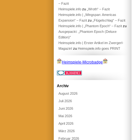
– Fazit
Heimspiele.info
zu
„Wroth“ – Fazit
Heimspiele.info | „Wingspan: Americas
Expansion“ – Fazit
zu
„Flügelschlag“ – Fazit
Heimspiele.info | „Phantom Epoch“ – Fazit
zu
Ausgepackt: „Phantom Epoch (Deluxe
Edition)“
Heimspiele.info | Erster Artikel im Zwergerl-
Magazin!
zu
Heimspiele.info goes PRINT
Heimspiele-Microbadge
Archiv
August 2026
Juli 2026
Juni 2026
Mai 2026
April 2026
März 2026
Februar 2026