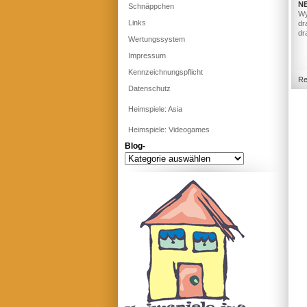
N
Schnäppchen
Wy
Links
dr
dr
Wertungssystem
Impressum
Kennzeichnungspflicht
Re
Datenschutz
Heimspiele: Asia
Heimspiele: Videogames
Blog-
Blog-