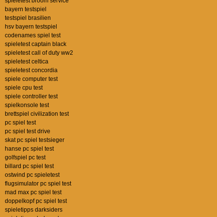
spieletest broom service
bayern testspiel
testspiel brasilien
hsv bayern testspiel
codenames spiel test
spieletest captain black
spieletest call of duty ww2
spieletest celtica
spieletest concordia
spiele computer test
spiele cpu test
spiele controller test
spielkonsole test
brettspiel civilization test
pc spiel test
pc spiel test drive
skat pc spiel testsieger
hanse pc spiel test
golfspiel pc test
billard pc spiel test
ostwind pc spieletest
flugsimulator pc spiel test
mad max pc spiel test
doppelkopf pc spiel test
spieletipps darksiders