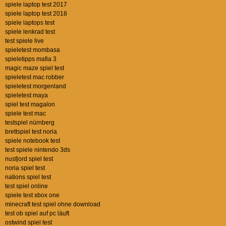
spiele laptop test 2017
spiele laptop test 2018
spiele laptops test
spiele lenkrad test
test spiele live
spieletest mombasa
spieletipps mafia 3
magic maze spiel test
spieletest mac robber
spieletest morgenland
spieletest maya
spiel test magalon
spiele test mac
testspiel nürnberg
brettspiel test noria
spiele notebook test
test spiele nintendo 3ds
nusfjord spiel test
noria spiel test
nations spiel test
test spiel online
spiele test xbox one
minecraft test spiel ohne download
test ob spiel auf pc läuft
ostwind spiel test