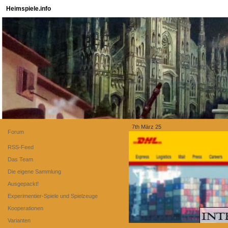
Heimspiele.info
7th März 25
Forum
RSS-Feed
Das Team
Die eigene Sammlung
Ausgepackt!
Experimentier-Spiele und Spielzeuge
Kooperationen
Varianten