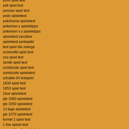
yomi spiel test
yeti spiel test
yunnan spiel test
yedo spieletest
yokohama spieletest
pokemon y spieletipps
pokemon x y spieletipps
spieletest zanzibar
spieletest zankapfel
test spiel die zwerge
zooloretto spiel test
zoo spiel test
zenith spiel test
zombicide spiel test
zombicide spieletest
schalke 04 testspiel
1830 spiel test
1853 spiel test
1live spieletest
gtx 1060 spieletest
gtx 1050 spieletest
13 tage spieletest
gtx 1070 spieletest
formel 1 spiel test
1 live spiele test