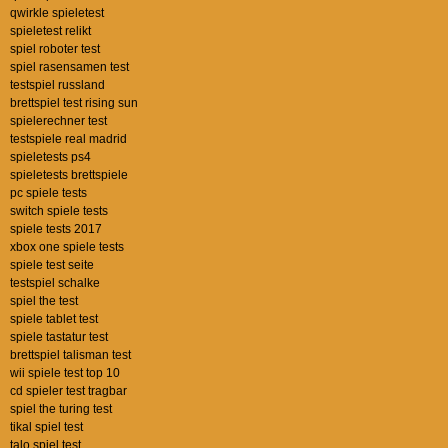
qwirkle spieletest
spieletest relikt
spiel roboter test
spiel rasensamen test
testspiel russland
brettspiel test rising sun
spielerechner test
testspiele real madrid
spieletests ps4
spieletests brettspiele
pc spiele tests
switch spiele tests
spiele tests 2017
xbox one spiele tests
spiele test seite
testspiel schalke
spiel the test
spiele tablet test
spiele tastatur test
brettspiel talisman test
wii spiele test top 10
cd spieler test tragbar
spiel the turing test
tikal spiel test
talo spiel test