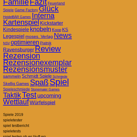
Familie
Fazit
Feuerland
Glück
Spiele
Game Factory
Interna
HeidelBÄR Games
Kartenspiel
Kickstarter
knobeln
Kindespiele
KS
Koop
News
Legespiel
moses. Verlag
optimieren
Piatnik
NSV
Review
Ravensburger
Rezension
Rezensionexemplar
Rezensionsmuster
Schmidt Spiele
sammeln
Schmiede
Spiel
Spaß
Skellig Games
Spieleschmiede
Stonemaier Games
Test
Taktik
upcoming
Wettlauf
Würfelspiel
Spiele 2019
spieletester
spiel testbericht
spieletests
spiel testen ob es läuft wo