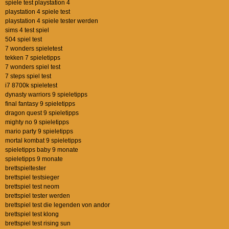
spiele test playstation 4
playstation 4 spiele test
playstation 4 spiele tester werden
sims 4 test spiel
504 spiel test
7 wonders spieletest
tekken 7 spieletipps
7 wonders spiel test
7 steps spiel test
i7 8700k spieletest
dynasty warriors 9 spieletipps
final fantasy 9 spieletipps
dragon quest 9 spieletipps
mighty no 9 spieletipps
mario party 9 spieletipps
mortal kombat 9 spieletipps
spieletipps baby 9 monate
spieletipps 9 monate
brettspieltester
brettspiel testsieger
brettspiel test neom
brettspiel tester werden
brettspiel test die legenden von andor
brettspiel test klong
brettspiel test rising sun