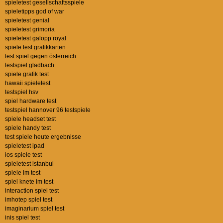
spieletest gesellschaftsspiele
spieletipps god of war
spieletest genial
spieletest grimoria
spieletest galopp royal
spiele test grafikkarten
test spiel gegen österreich
testspiel gladbach
spiele grafik test
hawaii spieletest
testspiel hsv
spiel hardware test
testspiel hannover 96 testspiele
spiele headset test
spiele handy test
test spiele heute ergebnisse
spieletest ipad
ios spiele test
spieletest istanbul
spiele im test
spiel knete im test
interaction spiel test
imhotep spiel test
imaginarium spiel test
inis spiel test