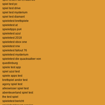
spiel test pc
spiel test drive
spiel test mysterium
spiel test diamant
spieletest brettspiele
spieletest at
spieletipps ps4
spieletest azul
spieletest 2018
spieletest xbox one
spieletest nrw
spieletest fallout 76
spieletest mysterium
spieletest die quacksalber von
quedlinburg
spiele test app
spiel azul test
spiele apps test
brettspiel andor test
agony spiel test
alleswisser spiel test
abenteuerland spiel test
the test spiel
spieletest bericht