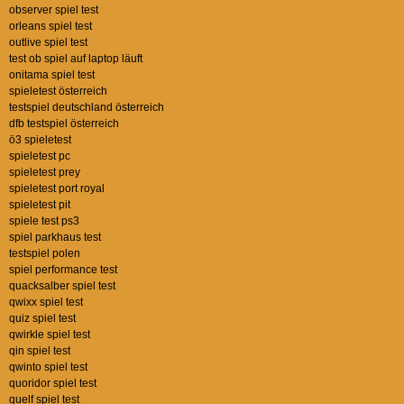
observer spiel test
orleans spiel test
outlive spiel test
test ob spiel auf laptop läuft
onitama spiel test
spieletest österreich
testspiel deutschland österreich
dfb testspiel österreich
ö3 spieletest
spieletest pc
spieletest prey
spieletest port royal
spieletest pit
spiele test ps3
spiel parkhaus test
testspiel polen
spiel performance test
quacksalber spiel test
qwixx spiel test
quiz spiel test
qwirkle spiel test
qin spiel test
qwinto spiel test
quoridor spiel test
quelf spiel test