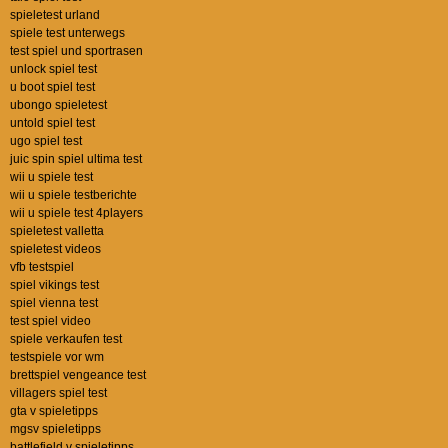
spieletest urland
spiele test unterwegs
test spiel und sportrasen
unlock spiel test
u boot spiel test
ubongo spieletest
untold spiel test
ugo spiel test
juic spin spiel ultima test
wii u spiele test
wii u spiele testberichte
wii u spiele test 4players
spieletest valletta
spieletest videos
vfb testspiel
spiel vikings test
spiel vienna test
test spiel video
spiele verkaufen test
testspiele vor wm
brettspiel vengeance test
villagers spiel test
gta v spieletipps
mgsv spieletipps
battlefield v spieletipps