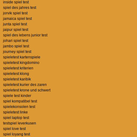
inside spiel test
spiel des jahres test
jorvik spiel test
jamaica spiel test
junta spiel test
jaipur spiel test
spiel des lebens junior test
johari spiel test
jambo spiel test
journey spiel test
spieletest kartenspiele
spieletest kingdomino
spieletest kriterien
spieletest klong
spieletest karibik
spieletest kurier des zaren
spieletest krone und schwert
spiele test kinder
spiel kompatibel test
spielekonsolen test
spieletest linke
spiel laptop test
testspiel leverkusen
spiel love test
spiel loyang test