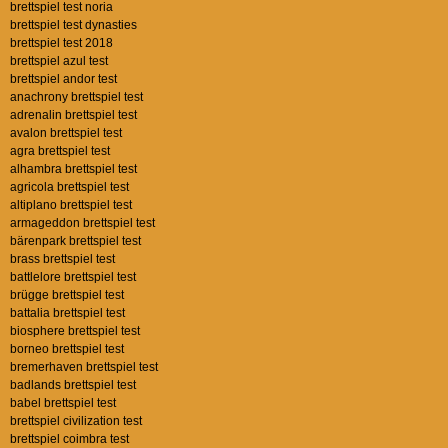
brettspiel test noria
brettspiel test dynasties
brettspiel test 2018
brettspiel azul test
brettspiel andor test
anachrony brettspiel test
adrenalin brettspiel test
avalon brettspiel test
agra brettspiel test
alhambra brettspiel test
agricola brettspiel test
altiplano brettspiel test
armageddon brettspiel test
bärenpark brettspiel test
brass brettspiel test
battlelore brettspiel test
brügge brettspiel test
battalia brettspiel test
biosphere brettspiel test
borneo brettspiel test
bremerhaven brettspiel test
badlands brettspiel test
babel brettspiel test
brettspiel civilization test
brettspiel coimbra test