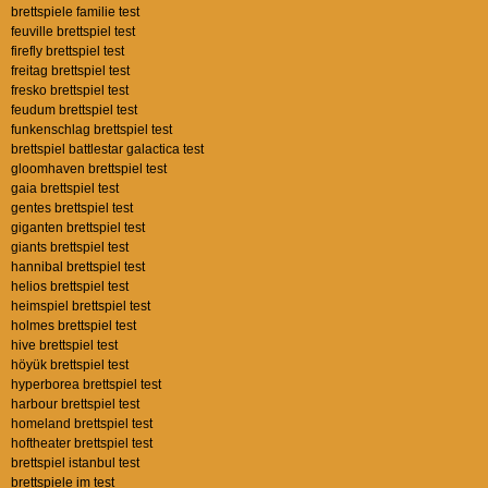
brettspiele familie test
feuville brettspiel test
firefly brettspiel test
freitag brettspiel test
fresko brettspiel test
feudum brettspiel test
funkenschlag brettspiel test
brettspiel battlestar galactica test
gloomhaven brettspiel test
gaia brettspiel test
gentes brettspiel test
giganten brettspiel test
giants brettspiel test
hannibal brettspiel test
helios brettspiel test
heimspiel brettspiel test
holmes brettspiel test
hive brettspiel test
höyük brettspiel test
hyperborea brettspiel test
harbour brettspiel test
homeland brettspiel test
hoftheater brettspiel test
brettspiel istanbul test
brettspiele im test