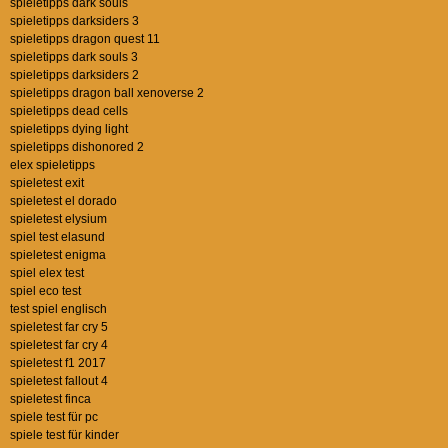
spieletipps dark souls
spieletipps darksiders 3
spieletipps dragon quest 11
spieletipps dark souls 3
spieletipps darksiders 2
spieletipps dragon ball xenoverse 2
spieletipps dead cells
spieletipps dying light
spieletipps dishonored 2
elex spieletipps
spieletest exit
spieletest el dorado
spieletest elysium
spiel test elasund
spieletest enigma
spiel elex test
spiel eco test
test spiel englisch
spieletest far cry 5
spieletest far cry 4
spieletest f1 2017
spieletest fallout 4
spieletest finca
spiele test für pc
spiele test für kinder