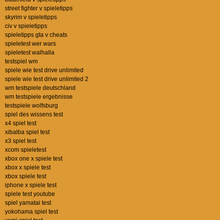
street fighter v spieletipps
skyrim v spieletipps
civ v spieletipps
spieletipps gta v cheats
spieletest wer wars
spieletest walhalla
testspiel wm
spiele wie test drive unlimited
spiele wie test drive unlimited 2
wm testspiele deutschland
wm testspiele ergebnisse
testspiele wolfsburg
spiel des wissens test
x4 spiel test
xibalba spiel test
x3 spiel test
xcom spieletest
xbox one x spiele test
xbox x spiele test
xbox spiele test
iphone x spiele test
spiele test youtube
spiel yamatai test
yokohama spiel test