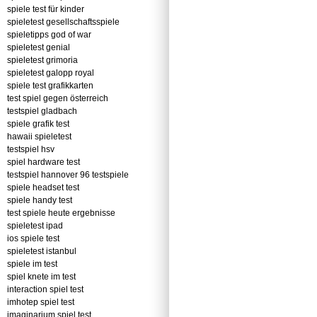
spiele test für kinder
spieletest gesellschaftsspiele
spieletipps god of war
spieletest genial
spieletest grimoria
spieletest galopp royal
spiele test grafikkarten
test spiel gegen österreich
testspiel gladbach
spiele grafik test
hawaii spieletest
testspiel hsv
spiel hardware test
testspiel hannover 96 testspiele
spiele headset test
spiele handy test
test spiele heute ergebnisse
spieletest ipad
ios spiele test
spieletest istanbul
spiele im test
spiel knete im test
interaction spiel test
imhotep spiel test
imaginarium spiel test