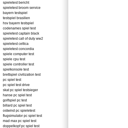
spieletest bericht
spieletest broom service
bayern testspiel
testspiel brasilien
hsv bayern testspiel
codenames spiel test
spieletest captain black
spieletest call of duty ww2
spieletest celtica
spieletest concordia
spiele computer test
spiele cpu test
spiele controller test
spielkonsole test
brettspiel civilization test
pc spiel test
pc spiel test drive
skat pc spiel testsieger
hanse pc spiel test
golfspiel pc test
billard pc spiel test
ostwind pc spieletest
flugsimulator pc spiel test
mad max pc spiel test
doppelkopf pc spiel test