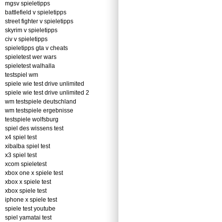
mgsv spieletipps
battlefield v spieletipps
street fighter v spieletipps
skyrim v spieletipps
civ v spieletipps
spieletipps gta v cheats
spieletest wer wars
spieletest walhalla
testspiel wm
spiele wie test drive unlimited
spiele wie test drive unlimited 2
wm testspiele deutschland
wm testspiele ergebnisse
testspiele wolfsburg
spiel des wissens test
x4 spiel test
xibalba spiel test
x3 spiel test
xcom spieletest
xbox one x spiele test
xbox x spiele test
xbox spiele test
iphone x spiele test
spiele test youtube
spiel yamatai test