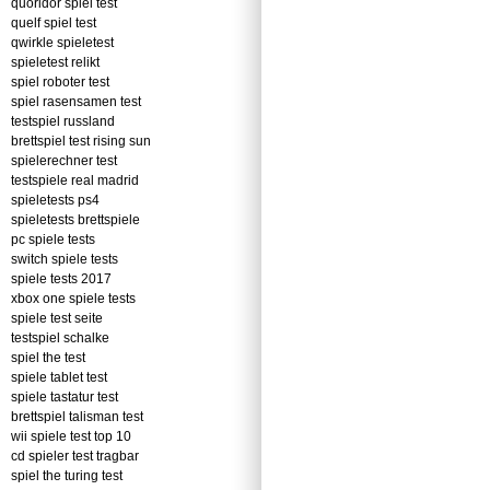
quoridor spiel test
quelf spiel test
qwirkle spieletest
spieletest relikt
spiel roboter test
spiel rasensamen test
testspiel russland
brettspiel test rising sun
spielerechner test
testspiele real madrid
spieletests ps4
spieletests brettspiele
pc spiele tests
switch spiele tests
spiele tests 2017
xbox one spiele tests
spiele test seite
testspiel schalke
spiel the test
spiele tablet test
spiele tastatur test
brettspiel talisman test
wii spiele test top 10
cd spieler test tragbar
spiel the turing test