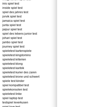
inis spiel test
inside spiel test
spiel des jahres test
jorvik spiel test
jamaica spiel test
junta spiel test
jaipur spiel test
spiel des lebens junior test
johari spiel test
jambo spiel test
journey spiel test
spieletest kartenspiele
spieletest kingdomino
spieletest kriterien
spieletest klong
spieletest karibik
spieletest kurier des zaren
spieletest krone und schwert
spiele test kinder
spiel kompatibel test
spielekonsolen test
spieletest linke
spiel laptop test
testspiel leverkusen
spiel love test