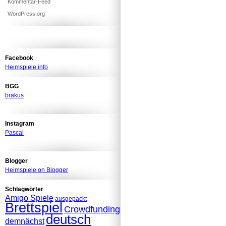
Kommentar-Feed
WordPress.org
Facebook
Heimspiele.info
BGG
brakus
Instagram
Pascal
Blogger
Heimspiele on Blogger
Schlagwörter
Amigo Spiele
ausgepackt
Brettspiel
Crowdfunding
deutsch
demnächst