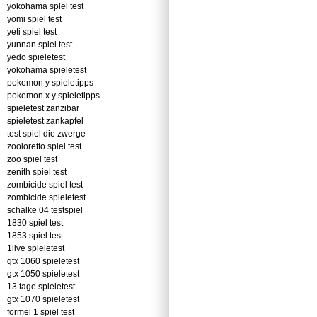
yokohama spiel test
yomi spiel test
yeti spiel test
yunnan spiel test
yedo spieletest
yokohama spieletest
pokemon y spieletipps
pokemon x y spieletipps
spieletest zanzibar
spieletest zankapfel
test spiel die zwerge
zooloretto spiel test
zoo spiel test
zenith spiel test
zombicide spiel test
zombicide spieletest
schalke 04 testspiel
1830 spiel test
1853 spiel test
1live spieletest
gtx 1060 spieletest
gtx 1050 spieletest
13 tage spieletest
gtx 1070 spieletest
formel 1 spiel test