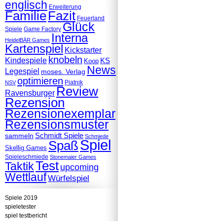
englisch
Erweiterung
Familie
Fazit
Feuerland
Glück
Spiele
Game Factory
Interna
HeidelBÄR Games
Kartenspiel
Kickstarter
knobeln
Kindespiele
KS
Koop
News
Legespiel
moses. Verlag
optimieren
Piatnik
NSV
Review
Ravensburger
Rezension
Rezensionexemplar
Rezensionsmuster
Schmidt Spiele
sammeln
Schmiede
Spiel
Spaß
Skellig Games
Spieleschmiede
Stonemaier Games
Test
Taktik
upcoming
Wettlauf
Würfelspiel
Spiele 2019
spieletester
spiel testbericht