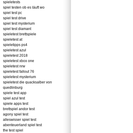
spieletests
spiel testen ob es läuft wo
spiel test pc
spiel test drive
spiel test mysterium
spiel test diamant
spieletest brettspiele
spieletest at
spieletipps ps4
spieletest azul
spieletest 2018
spieletest xbox one
spieletest nrw
spieletest fallout 76
spieletest mysterium
spieletest die quacksalber von
quedlinburg
spiele test app
spiel azul test
spiele apps test
brettspiel andor test
agony spiel test
alleswisser spiel test
abenteuerland spiel test
the test spiel