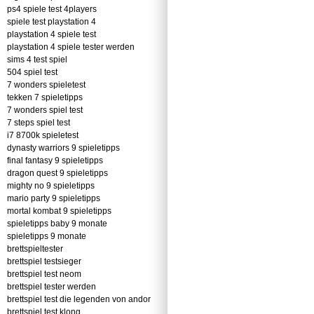
ps4 spiele test 4players
spiele test playstation 4
playstation 4 spiele test
playstation 4 spiele tester werden
sims 4 test spiel
504 spiel test
7 wonders spieletest
tekken 7 spieletipps
7 wonders spiel test
7 steps spiel test
i7 8700k spieletest
dynasty warriors 9 spieletipps
final fantasy 9 spieletipps
dragon quest 9 spieletipps
mighty no 9 spieletipps
mario party 9 spieletipps
mortal kombat 9 spieletipps
spieletipps baby 9 monate
spieletipps 9 monate
brettspieltester
brettspiel testsieger
brettspiel test neom
brettspiel tester werden
brettspiel test die legenden von andor
brettspiel test klong