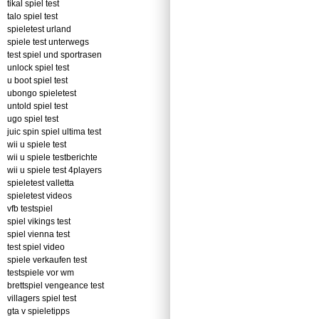
tikal spiel test
talo spiel test
spieletest urland
spiele test unterwegs
test spiel und sportrasen
unlock spiel test
u boot spiel test
ubongo spieletest
untold spiel test
ugo spiel test
juic spin spiel ultima test
wii u spiele test
wii u spiele testberichte
wii u spiele test 4players
spieletest valletta
spieletest videos
vfb testspiel
spiel vikings test
spiel vienna test
test spiel video
spiele verkaufen test
testspiele vor wm
brettspiel vengeance test
villagers spiel test
gta v spieletipps