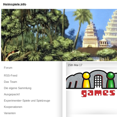
Heimspiele.info
15th Mai 17
Forum
RSS-Feed
Das Team
Die eigene Sammlung
Ausgepackt!
Experimentier-Spiele und Spielzeuge
Kooperationen
Varianten