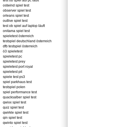
test ob spiel auf pc läuft
ostwind spiel test
observer spiel test
orleans spiel test
outlive spiel test
test ob spiel auf laptop läuft
onitama spiel test
spieletest österreich
testspiel deutschland österreich
dfb testspiel österreich
ö3 spieletest
spieletest pc
spieletest prey
spieletest port royal
spieletest pit
spiele test ps3
spiel parkhaus test
testspiel polen
spiel performance test
quacksalber spiel test
qwixx spiel test
quiz spiel test
qwirkle spiel test
qin spiel test
qwinto spiel test