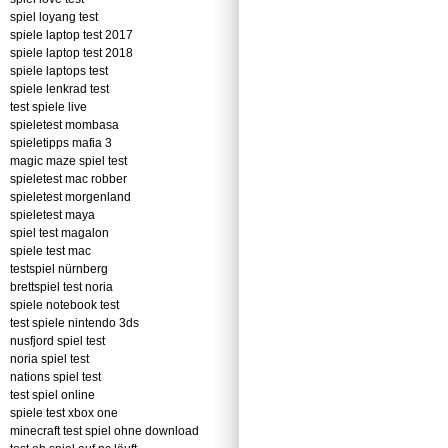
spiel loyang test
spiele laptop test 2017
spiele laptop test 2018
spiele laptops test
spiele lenkrad test
test spiele live
spieletest mombasa
spieletipps mafia 3
magic maze spiel test
spieletest mac robber
spieletest morgenland
spieletest maya
spiel test magalon
spiele test mac
testspiel nürnberg
brettspiel test noria
spiele notebook test
test spiele nintendo 3ds
nusfjord spiel test
noria spiel test
nations spiel test
test spiel online
spiele test xbox one
minecraft test spiel ohne download