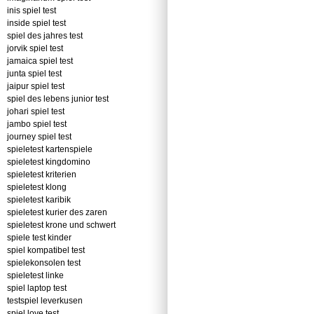
inis spiel test
inside spiel test
spiel des jahres test
jorvik spiel test
jamaica spiel test
junta spiel test
jaipur spiel test
spiel des lebens junior test
johari spiel test
jambo spiel test
journey spiel test
spieletest kartenspiele
spieletest kingdomino
spieletest kriterien
spieletest klong
spieletest karibik
spieletest kurier des zaren
spieletest krone und schwert
spiele test kinder
spiel kompatibel test
spielekonsolen test
spieletest linke
spiel laptop test
testspiel leverkusen
spiel love test