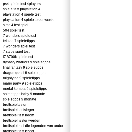
ps4 spiele test 4players
spiele test playstation 4
playstation 4 spiele test
playstation 4 spiele tester werden
sims 4 test spiel
504 spiel test
7 wonders spieletest
tekken 7 spieletipps
7 wonders spiel test
7 steps spiel test
i7 8700k spieletest
dynasty warriors 9 spieletipps
final fantasy 9 spieletipps
dragon quest 9 spieletipps
mighty no 9 spieletipps
mario party 9 spieletipps
mortal kombat 9 spieletipps
spieletipps baby 9 monate
spieletipps 9 monate
brettspieltester
brettspiel testsieger
brettspiel test neom
brettspiel tester werden
brettspiel test die legenden von andor
brettspiel test klong