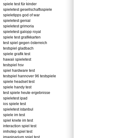
spiele test für kinder
spieletest gesellschaftsspiele
spieletipps god of war
spieletest genial
spieletest grimoria
spieletest galopp royal
spiele test grafikkarten
test spiel gegen österreich
testspiel gladbach
spiele grafik test
hawaii spieletest
testspiel hsv
spiel hardware test
testspiel hannover 96 testspiele
spiele headset test
spiele handy test
test spiele heute ergebnisse
spieletest ipad
ios spiele test
spieletest istanbul
spiele im test
spiel knete im test
interaction spiel test
imhotep spiel test
imaginarium spiel test