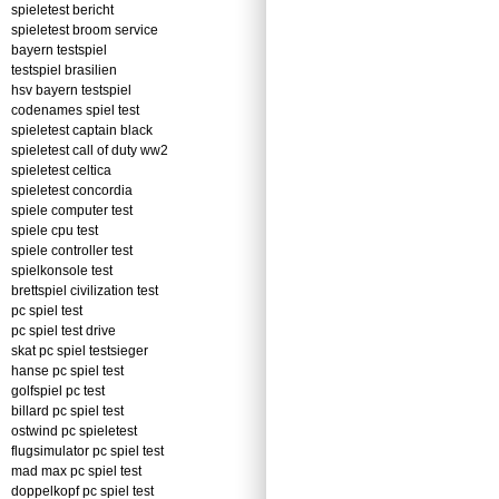
spieletest bericht
spieletest broom service
bayern testspiel
testspiel brasilien
hsv bayern testspiel
codenames spiel test
spieletest captain black
spieletest call of duty ww2
spieletest celtica
spieletest concordia
spiele computer test
spiele cpu test
spiele controller test
spielkonsole test
brettspiel civilization test
pc spiel test
pc spiel test drive
skat pc spiel testsieger
hanse pc spiel test
golfspiel pc test
billard pc spiel test
ostwind pc spieletest
flugsimulator pc spiel test
mad max pc spiel test
doppelkopf pc spiel test