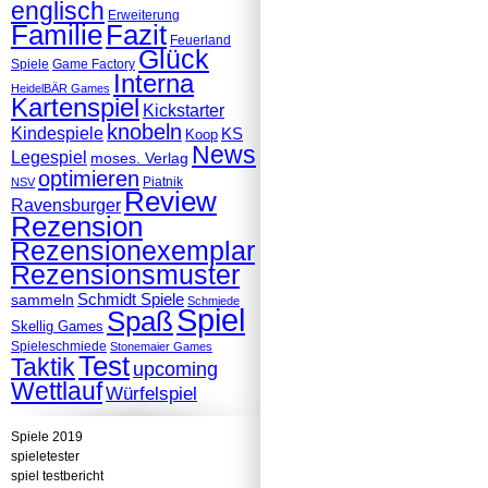
englisch
Erweiterung
Familie
Fazit
Feuerland
Glück
Spiele
Game Factory
Interna
HeidelBÄR Games
Kartenspiel
Kickstarter
knobeln
Kindespiele
KS
Koop
News
Legespiel
moses. Verlag
optimieren
Piatnik
NSV
Review
Ravensburger
Rezension
Rezensionexemplar
Rezensionsmuster
Schmidt Spiele
sammeln
Schmiede
Spiel
Spaß
Skellig Games
Spieleschmiede
Stonemaier Games
Test
Taktik
upcoming
Wettlauf
Würfelspiel
Spiele 2019
spieletester
spiel testbericht