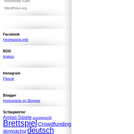
Kommentar-Feed
WordPress.org
Facebook
Heimspiele.info
BGG
brakus
Instagram
Pascal
Blogger
Heimspiele on Blogger
Schlagwörter
Amigo Spiele
ausgepackt
Brettspiel
Crowdfunding
deutsch
demnächst