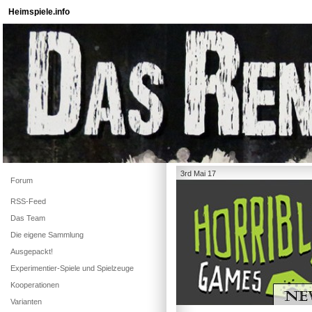
Heimspiele.info
3rd Mai 17
Forum
RSS-Feed
Das Team
Die eigene Sammlung
Ausgepackt!
Experimentier-Spiele und Spielzeuge
Kooperationen
Varianten