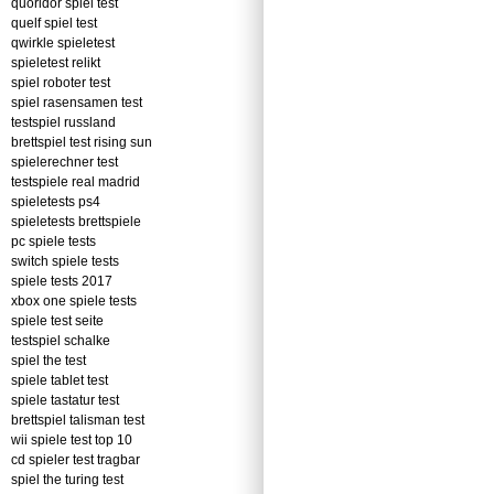
quoridor spiel test
quelf spiel test
qwirkle spieletest
spieletest relikt
spiel roboter test
spiel rasensamen test
testspiel russland
brettspiel test rising sun
spielerechner test
testspiele real madrid
spieletests ps4
spieletests brettspiele
pc spiele tests
switch spiele tests
spiele tests 2017
xbox one spiele tests
spiele test seite
testspiel schalke
spiel the test
spiele tablet test
spiele tastatur test
brettspiel talisman test
wii spiele test top 10
cd spieler test tragbar
spiel the turing test