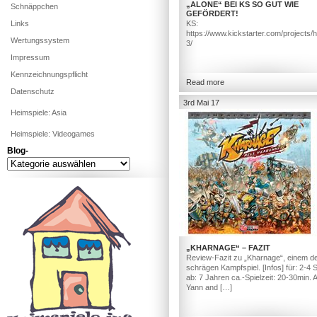
„ALONE“ BEI KS SO GUT WIE
Schnäppchen
GEFÖRDERT!
Links
KS:
https://www.kickstarter.com/projects/
Wertungssystem
3/
Impressum
Kennzeichnungspflicht
Read more
Datenschutz
3rd Mai 17
Heimspiele: Asia
Heimspiele: Videogames
Blog-
Blog-
„KHARNAGE“ – FAZIT
Review-Fazit zu „Kharnage“, einem d
schrägen Kampfspiel. [Infos] für: 2-4 S
ab: 7 Jahren ca.-Spielzeit: 20-30min. 
Yann and […]