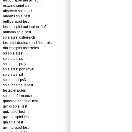
test ob spiel auf pc läuft
ostwind spiel test
observer spiel test
orleans spiel test
outlive spiel test
test ob spiel auf laptop läuft
onitama spiel test
spieletest österreich
testspiel deutschland österreich
dfb testspiel österreich
ö3 spieletest
spieletest pc
spieletest prey
spieletest port royal
spieletest pit
spiele test ps3
spiel parkhaus test
testspiel polen
spiel performance test
quacksalber spiel test
qwixx spiel test
quiz spiel test
qwirkle spiel test
qin spiel test
qwinto spiel test