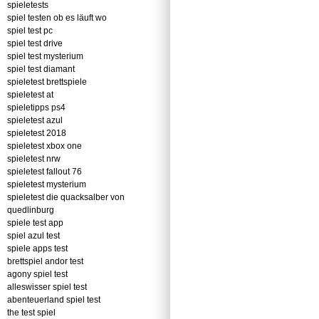
spieletests
spiel testen ob es läuft wo
spiel test pc
spiel test drive
spiel test mysterium
spiel test diamant
spieletest brettspiele
spieletest at
spieletipps ps4
spieletest azul
spieletest 2018
spieletest xbox one
spieletest nrw
spieletest fallout 76
spieletest mysterium
spieletest die quacksalber von
quedlinburg
spiele test app
spiel azul test
spiele apps test
brettspiel andor test
agony spiel test
alleswisser spiel test
abenteuerland spiel test
the test spiel