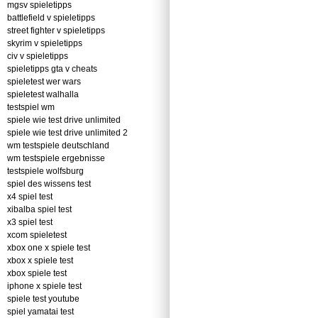
mgsv spieletipps
battlefield v spieletipps
street fighter v spieletipps
skyrim v spieletipps
civ v spieletipps
spieletipps gta v cheats
spieletest wer wars
spieletest walhalla
testspiel wm
spiele wie test drive unlimited
spiele wie test drive unlimited 2
wm testspiele deutschland
wm testspiele ergebnisse
testspiele wolfsburg
spiel des wissens test
x4 spiel test
xibalba spiel test
x3 spiel test
xcom spieletest
xbox one x spiele test
xbox x spiele test
xbox spiele test
iphone x spiele test
spiele test youtube
spiel yamatai test