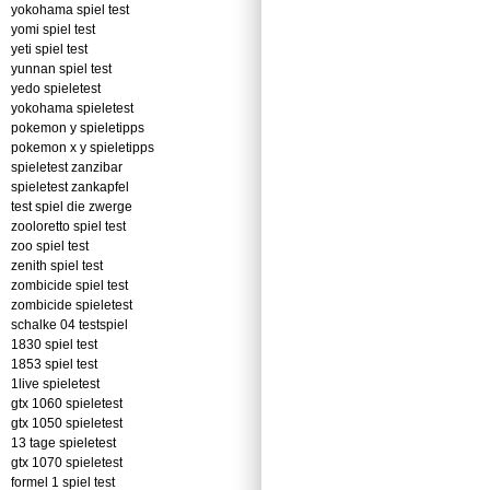
yokohama spiel test
yomi spiel test
yeti spiel test
yunnan spiel test
yedo spieletest
yokohama spieletest
pokemon y spieletipps
pokemon x y spieletipps
spieletest zanzibar
spieletest zankapfel
test spiel die zwerge
zooloretto spiel test
zoo spiel test
zenith spiel test
zombicide spiel test
zombicide spieletest
schalke 04 testspiel
1830 spiel test
1853 spiel test
1live spieletest
gtx 1060 spieletest
gtx 1050 spieletest
13 tage spieletest
gtx 1070 spieletest
formel 1 spiel test