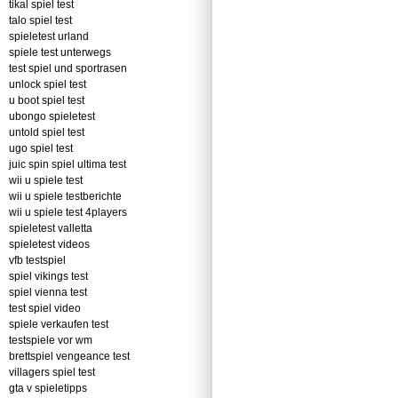
tikal spiel test
talo spiel test
spieletest urland
spiele test unterwegs
test spiel und sportrasen
unlock spiel test
u boot spiel test
ubongo spieletest
untold spiel test
ugo spiel test
juic spin spiel ultima test
wii u spiele test
wii u spiele testberichte
wii u spiele test 4players
spieletest valletta
spieletest videos
vfb testspiel
spiel vikings test
spiel vienna test
test spiel video
spiele verkaufen test
testspiele vor wm
brettspiel vengeance test
villagers spiel test
gta v spieletipps