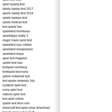
spiel loyang test
spiele laptop test 2017
spiele laptop test 2018
spiele laptops test
spiele lenkrad test
test spiele live
spieletest mombasa
spieletipps mafia 3
magic maze spiel test
spieletest mac robber
spieletest morgenland
spieletest maya
spiel test magalon
spiele test mac
testspiel nürnberg
brettspiel test noria
spiele notebook test
test spiele nintendo 3ds
nusfjord spiel test
noria spiel test
nations spiel test
test spiel online
spiele test xbox one
minecraft test spiel ohne download