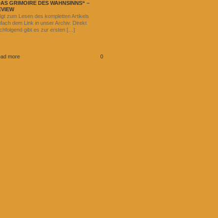
DAS GRIMOIRE DES WAHNSINNS“ –
EVIEW
lgt zum Lesen des kompletten Artikels
nfach dem Link in unser Archiv. Direkt
chfolgend gibt es zur ersten […]
ad more
0