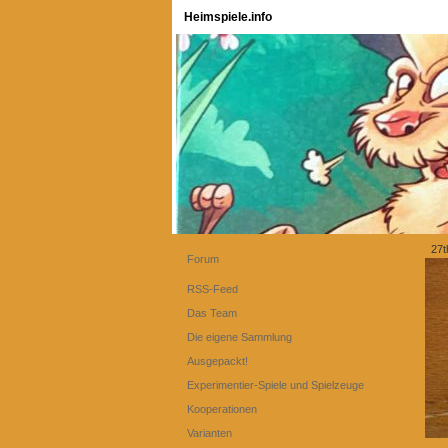
Heimspiele.info
27t
Forum
RSS-Feed
Das Team
Die eigene Sammlung
Ausgepackt!
Experimentier-Spiele und Spielzeuge
Kooperationen
Varianten