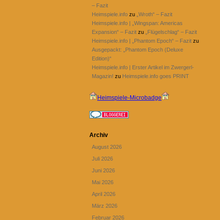
– Fazit
Heimspiele.info
zu
„Wroth“ – Fazit
Heimspiele.info | „Wingspan: Americas
Expansion“ – Fazit
zu
„Flügelschlag“ – Fazit
Heimspiele.info | „Phantom Epoch“ – Fazit
zu
Ausgepackt: „Phantom Epoch (Deluxe
Edition)“
Heimspiele.info | Erster Artikel im Zwergerl-
Magazin!
zu
Heimspiele.info goes PRINT
Heimspiele-Microbadge
Archiv
August 2026
Juli 2026
Juni 2026
Mai 2026
April 2026
März 2026
Februar 2026