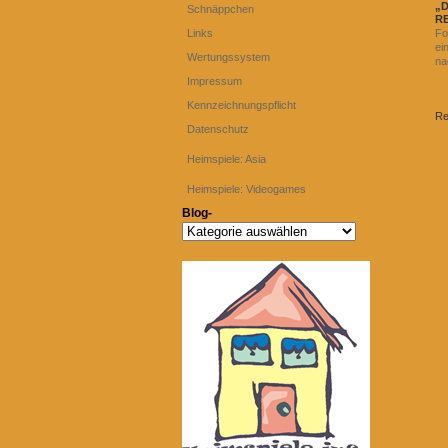
„
Schnäppchen
R
Links
Fo
ei
Wertungssystem
na
Impressum
Kennzeichnungspflicht
Re
Datenschutz
Heimspiele: Asia
Heimspiele: Videogames
Blog-
Blog-