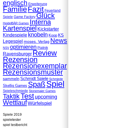
englisch
Erweiterung
Familie
Fazit
Feuerland
Glück
Spiele
Game Factory
Interna
HeidelBÄR Games
Kartenspiel
Kickstarter
knobeln
Kindespiele
KS
Koop
News
Legespiel
moses. Verlag
optimieren
Piatnik
NSV
Review
Ravensburger
Rezension
Rezensionexemplar
Rezensionsmuster
Schmidt Spiele
sammeln
Schmiede
Spiel
Spaß
Skellig Games
Spieleschmiede
Stonemaier Games
Test
Taktik
upcoming
Wettlauf
Würfelspiel
Spiele 2019
spieletester
spiel testbericht