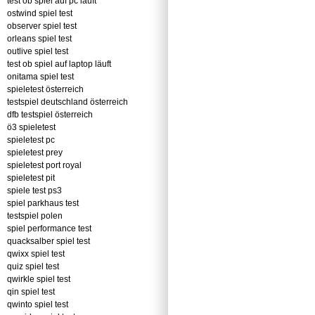
test ob spiel auf pc läuft
ostwind spiel test
observer spiel test
orleans spiel test
outlive spiel test
test ob spiel auf laptop läuft
onitama spiel test
spieletest österreich
testspiel deutschland österreich
dfb testspiel österreich
ö3 spieletest
spieletest pc
spieletest prey
spieletest port royal
spieletest pit
spiele test ps3
spiel parkhaus test
testspiel polen
spiel performance test
quacksalber spiel test
qwixx spiel test
quiz spiel test
qwirkle spiel test
qin spiel test
qwinto spiel test