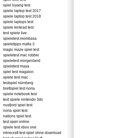
spiel loyang test
spiele laptop test 2017
spiele laptop test 2018
spiele laptops test
spiele lenkrad test
test spiele live
spieletest mombasa
spieletipps mafia 3
magic maze spiel test
spieletest mac robber
spieletest morgenland
spieletest maya
spiel test magalon
spiele test mac
testspiel nürnberg
brettspiel test noria
spiele notebook test
test spiele nintendo 3ds
nusfjord spiel test
noria spiel test
nations spiel test
test spiel online
spiele test xbox one
minecraft test spiel ohne download