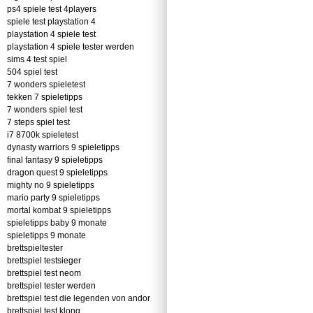
ps4 spiele test 4players
spiele test playstation 4
playstation 4 spiele test
playstation 4 spiele tester werden
sims 4 test spiel
504 spiel test
7 wonders spieletest
tekken 7 spieletipps
7 wonders spiel test
7 steps spiel test
i7 8700k spieletest
dynasty warriors 9 spieletipps
final fantasy 9 spieletipps
dragon quest 9 spieletipps
mighty no 9 spieletipps
mario party 9 spieletipps
mortal kombat 9 spieletipps
spieletipps baby 9 monate
spieletipps 9 monate
brettspieltester
brettspiel testsieger
brettspiel test neom
brettspiel tester werden
brettspiel test die legenden von andor
brettspiel test klong