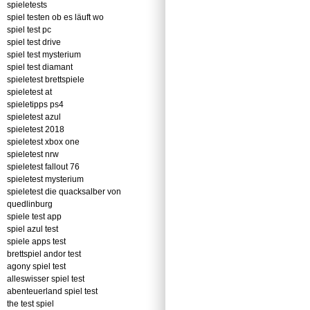
spieletests
spiel testen ob es läuft wo
spiel test pc
spiel test drive
spiel test mysterium
spiel test diamant
spieletest brettspiele
spieletest at
spieletipps ps4
spieletest azul
spieletest 2018
spieletest xbox one
spieletest nrw
spieletest fallout 76
spieletest mysterium
spieletest die quacksalber von
quedlinburg
spiele test app
spiel azul test
spiele apps test
brettspiel andor test
agony spiel test
alleswisser spiel test
abenteuerland spiel test
the test spiel