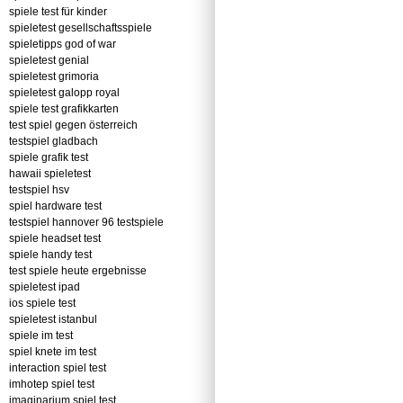
spiele test für kinder
spieletest gesellschaftsspiele
spieletipps god of war
spieletest genial
spieletest grimoria
spieletest galopp royal
spiele test grafikkarten
test spiel gegen österreich
testspiel gladbach
spiele grafik test
hawaii spieletest
testspiel hsv
spiel hardware test
testspiel hannover 96 testspiele
spiele headset test
spiele handy test
test spiele heute ergebnisse
spieletest ipad
ios spiele test
spieletest istanbul
spiele im test
spiel knete im test
interaction spiel test
imhotep spiel test
imaginarium spiel test