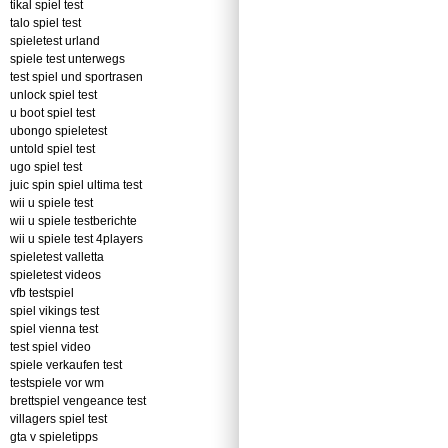
tikal spiel test
talo spiel test
spieletest urland
spiele test unterwegs
test spiel und sportrasen
unlock spiel test
u boot spiel test
ubongo spieletest
untold spiel test
ugo spiel test
juic spin spiel ultima test
wii u spiele test
wii u spiele testberichte
wii u spiele test 4players
spieletest valletta
spieletest videos
vfb testspiel
spiel vikings test
spiel vienna test
test spiel video
spiele verkaufen test
testspiele vor wm
brettspiel vengeance test
villagers spiel test
gta v spieletipps