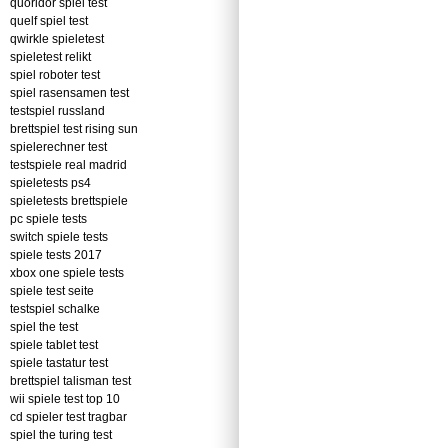
quoridor spiel test
quelf spiel test
qwirkle spieletest
spieletest relikt
spiel roboter test
spiel rasensamen test
testspiel russland
brettspiel test rising sun
spielerechner test
testspiele real madrid
spieletests ps4
spieletests brettspiele
pc spiele tests
switch spiele tests
spiele tests 2017
xbox one spiele tests
spiele test seite
testspiel schalke
spiel the test
spiele tablet test
spiele tastatur test
brettspiel talisman test
wii spiele test top 10
cd spieler test tragbar
spiel the turing test