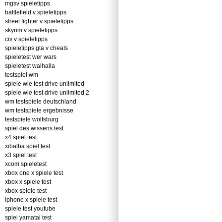
mgsv spieletipps
battlefield v spieletipps
street fighter v spieletipps
skyrim v spieletipps
civ v spieletipps
spieletipps gta v cheats
spieletest wer wars
spieletest walhalla
testspiel wm
spiele wie test drive unlimited
spiele wie test drive unlimited 2
wm testspiele deutschland
wm testspiele ergebnisse
testspiele wolfsburg
spiel des wissens test
x4 spiel test
xibalba spiel test
x3 spiel test
xcom spieletest
xbox one x spiele test
xbox x spiele test
xbox spiele test
iphone x spiele test
spiele test youtube
spiel yamatai test