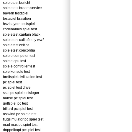
spieletest bericht
spieletest broom service
bayern testspiel
testspiel brasilien
hsv bayern testspiel
codenames spiel test
spieletest captain black
spieletest call of duty ww2
spieletest celtica
spieletest concordia
spiele computer test
spiele cpu test
spiele controller test
spielkonsole test
brettspiel civilization test
pc spiel test
pc spiel test drive
skat pc spiel testsieger
hanse pc spiel test
golfspiel pc test
billard pc spiel test
ostwind pc spieletest
flugsimulator pc spiel test
mad max pc spiel test
doppelkopf pc spiel test