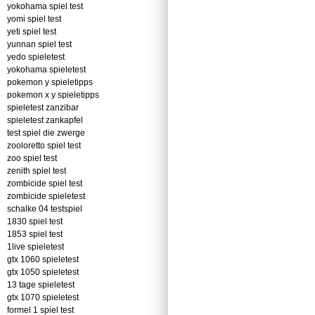
yokohama spiel test
yomi spiel test
yeti spiel test
yunnan spiel test
yedo spieletest
yokohama spieletest
pokemon y spieletipps
pokemon x y spieletipps
spieletest zanzibar
spieletest zankapfel
test spiel die zwerge
zooloretto spiel test
zoo spiel test
zenith spiel test
zombicide spiel test
zombicide spieletest
schalke 04 testspiel
1830 spiel test
1853 spiel test
1live spieletest
gtx 1060 spieletest
gtx 1050 spieletest
13 tage spieletest
gtx 1070 spieletest
formel 1 spiel test