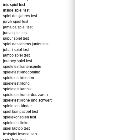
inis spiel test
inside spiel test
spiel des jahres test
jorvik spiel test
jamaica spiel test
junta spiel test
jaipur spiel test
spiel des lebens junior test
johari spiel test
jambo spiel test
journey spiel test
spieletest kartenspiele
spieletest kingdomino
spieletest kriterien
spieletest klong
spieletest karibik
spieletest kurier des zaren
spieletest krone und schwert
spiele test kinder
spiel kompatibel test
spielekonsolen test
spieletest linke
spiel laptop test
testspiel leverkusen
spiel love test