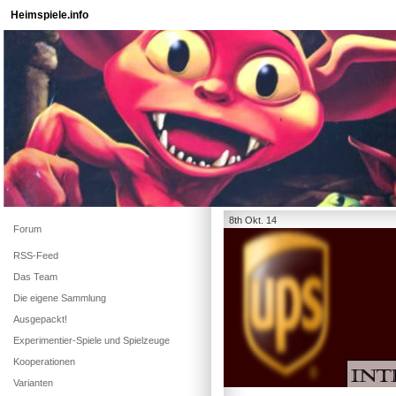
Heimspiele.info
8th Okt. 14
Forum
RSS-Feed
Das Team
Die eigene Sammlung
Ausgepackt!
Experimentier-Spiele und Spielzeuge
Kooperationen
Varianten