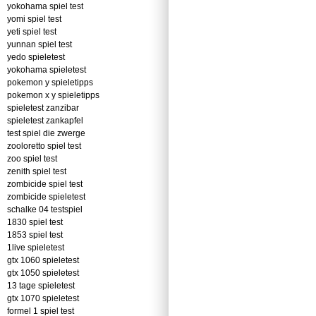
yokohama spiel test
yomi spiel test
yeti spiel test
yunnan spiel test
yedo spieletest
yokohama spieletest
pokemon y spieletipps
pokemon x y spieletipps
spieletest zanzibar
spieletest zankapfel
test spiel die zwerge
zooloretto spiel test
zoo spiel test
zenith spiel test
zombicide spiel test
zombicide spieletest
schalke 04 testspiel
1830 spiel test
1853 spiel test
1live spieletest
gtx 1060 spieletest
gtx 1050 spieletest
13 tage spieletest
gtx 1070 spieletest
formel 1 spiel test