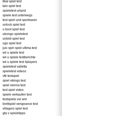
tikal spiel test
talo spiel test
spieletest urland
spiele test unterwegs
test spiel und sportrasen
unlock spiel test
u boot spiel test
ubongo spieletest
untold spiel test
ugo spiel test
juic spin spiel ultima test
wii u spiele test
wii u spiele testberichte
wii u spiele test 4players
spieletest valletta
spieletest videos
vfb testspiel
spiel vikings test
spiel vienna test
test spiel video
spiele verkaufen test
testspiele vor wm
brettspiel vengeance test
villagers spiel test
gta v spieletipps