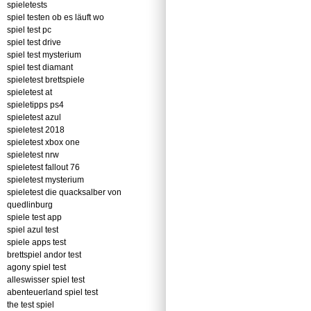
spieletests
spiel testen ob es läuft wo
spiel test pc
spiel test drive
spiel test mysterium
spiel test diamant
spieletest brettspiele
spieletest at
spieletipps ps4
spieletest azul
spieletest 2018
spieletest xbox one
spieletest nrw
spieletest fallout 76
spieletest mysterium
spieletest die quacksalber von
quedlinburg
spiele test app
spiel azul test
spiele apps test
brettspiel andor test
agony spiel test
alleswisser spiel test
abenteuerland spiel test
the test spiel