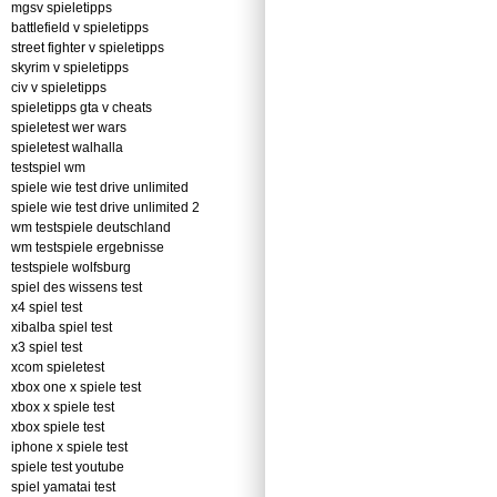
mgsv spieletipps
battlefield v spieletipps
street fighter v spieletipps
skyrim v spieletipps
civ v spieletipps
spieletipps gta v cheats
spieletest wer wars
spieletest walhalla
testspiel wm
spiele wie test drive unlimited
spiele wie test drive unlimited 2
wm testspiele deutschland
wm testspiele ergebnisse
testspiele wolfsburg
spiel des wissens test
x4 spiel test
xibalba spiel test
x3 spiel test
xcom spieletest
xbox one x spiele test
xbox x spiele test
xbox spiele test
iphone x spiele test
spiele test youtube
spiel yamatai test