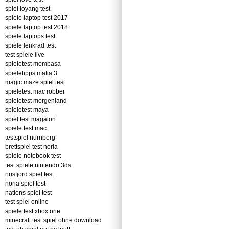
spiel loyang test
spiele laptop test 2017
spiele laptop test 2018
spiele laptops test
spiele lenkrad test
test spiele live
spieletest mombasa
spieletipps mafia 3
magic maze spiel test
spieletest mac robber
spieletest morgenland
spieletest maya
spiel test magalon
spiele test mac
testspiel nürnberg
brettspiel test noria
spiele notebook test
test spiele nintendo 3ds
nusfjord spiel test
noria spiel test
nations spiel test
test spiel online
spiele test xbox one
minecraft test spiel ohne download