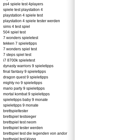
ps4 spiele test 4players
spiele test playstation 4
playstation 4 spiele test
playstation 4 spiele tester werden
sims 4 test spiel
504 spiel test
7 wonders spieletest
tekken 7 spieletipps
7 wonders spiel test
7 steps spiel test
i7 8700k spieletest
dynasty warriors 9 spieletipps
final fantasy 9 spieletipps
dragon quest 9 spieletipps
mighty no 9 spieletipps
mario party 9 spieletipps
mortal kombat 9 spieletipps
spieletipps baby 9 monate
spieletipps 9 monate
brettspieltester
brettspiel testsieger
brettspiel test neom
brettspiel tester werden
brettspiel test die legenden von andor
brettspiel test klong