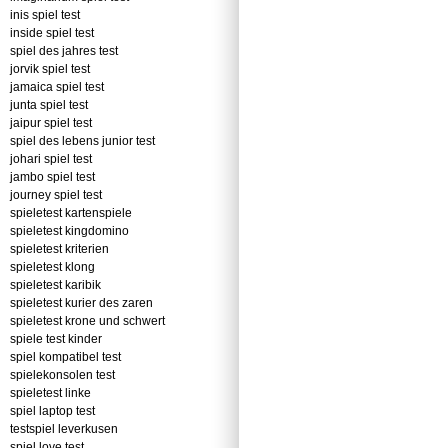
inis spiel test
inside spiel test
spiel des jahres test
jorvik spiel test
jamaica spiel test
junta spiel test
jaipur spiel test
spiel des lebens junior test
johari spiel test
jambo spiel test
journey spiel test
spieletest kartenspiele
spieletest kingdomino
spieletest kriterien
spieletest klong
spieletest karibik
spieletest kurier des zaren
spieletest krone und schwert
spiele test kinder
spiel kompatibel test
spielekonsolen test
spieletest linke
spiel laptop test
testspiel leverkusen
spiel love test