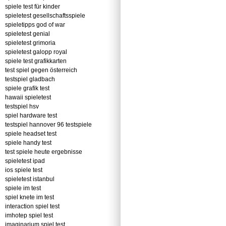
spiele test für kinder
spieletest gesellschaftsspiele
spieletipps god of war
spieletest genial
spieletest grimoria
spieletest galopp royal
spiele test grafikkarten
test spiel gegen österreich
testspiel gladbach
spiele grafik test
hawaii spieletest
testspiel hsv
spiel hardware test
testspiel hannover 96 testspiele
spiele headset test
spiele handy test
test spiele heute ergebnisse
spieletest ipad
ios spiele test
spieletest istanbul
spiele im test
spiel knete im test
interaction spiel test
imhotep spiel test
imaginarium spiel test