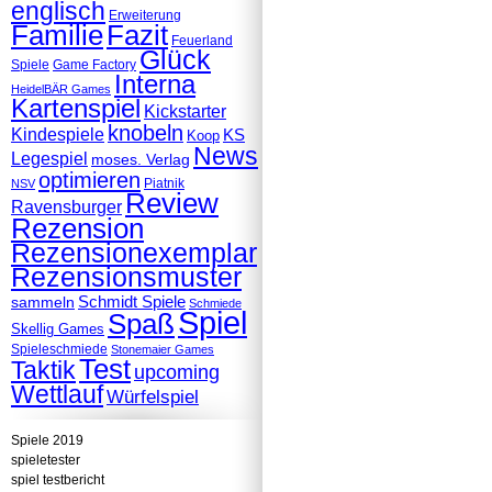
englisch
Erweiterung
Familie
Fazit
Feuerland
Glück
Spiele
Game Factory
Interna
HeidelBÄR Games
Kartenspiel
Kickstarter
knobeln
Kindespiele
KS
Koop
News
Legespiel
moses. Verlag
optimieren
Piatnik
NSV
Review
Ravensburger
Rezension
Rezensionexemplar
Rezensionsmuster
Schmidt Spiele
sammeln
Schmiede
Spiel
Spaß
Skellig Games
Spieleschmiede
Stonemaier Games
Test
Taktik
upcoming
Wettlauf
Würfelspiel
Spiele 2019
spieletester
spiel testbericht