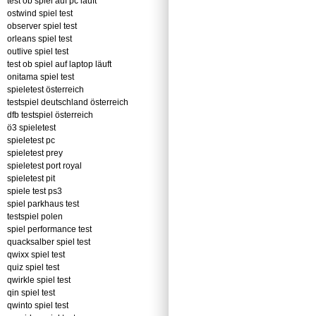
test ob spiel auf pc läuft
ostwind spiel test
observer spiel test
orleans spiel test
outlive spiel test
test ob spiel auf laptop läuft
onitama spiel test
spieletest österreich
testspiel deutschland österreich
dfb testspiel österreich
ö3 spieletest
spieletest pc
spieletest prey
spieletest port royal
spieletest pit
spiele test ps3
spiel parkhaus test
testspiel polen
spiel performance test
quacksalber spiel test
qwixx spiel test
quiz spiel test
qwirkle spiel test
qin spiel test
qwinto spiel test