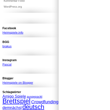
Kommentar-Feed
WordPress.org
Facebook
Heimspiele.info
BGG
brakus
Instagram
Pascal
Blogger
Heimspiele on Blogger
Schlagwörter
Amigo Spiele
ausgepackt
Brettspiel
Crowdfunding
deutsch
demnächst