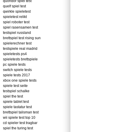
quoridor spiel test
quelf spiel test
qwirkle spieletest
spieletest relikt
spiel roboter test
spiel rasensamen test
testspiel russland
brettspiel test rising sun
spielerechner test
testspiele real madrid
spieletests ps4
spieletests brettspiele
pc spiele tests
switch spiele tests
spiele tests 2017
xbox one spiele tests
spiele test seite
testspiel schalke
spiel the test
spiele tablet test
spiele tastatur test
brettspiel talisman test
wii spiele test top 10
cd spieler test tragbar
spiel the turing test