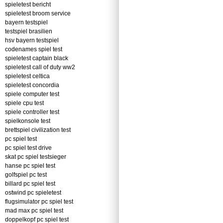
spieletest bericht
spieletest broom service
bayern testspiel
testspiel brasilien
hsv bayern testspiel
codenames spiel test
spieletest captain black
spieletest call of duty ww2
spieletest celtica
spieletest concordia
spiele computer test
spiele cpu test
spiele controller test
spielkonsole test
brettspiel civilization test
pc spiel test
pc spiel test drive
skat pc spiel testsieger
hanse pc spiel test
golfspiel pc test
billard pc spiel test
ostwind pc spieletest
flugsimulator pc spiel test
mad max pc spiel test
doppelkopf pc spiel test