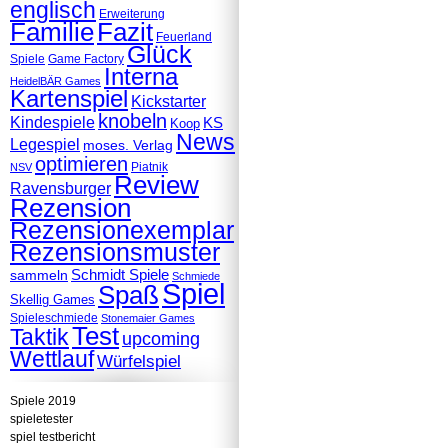
englisch
Erweiterung
Familie
Fazit
Feuerland
Glück
Spiele
Game Factory
Interna
HeidelBÄR Games
Kartenspiel
Kickstarter
knobeln
Kindespiele
KS
Koop
News
Legespiel
moses. Verlag
optimieren
Piatnik
NSV
Review
Ravensburger
Rezension
Rezensionexemplar
Rezensionsmuster
Schmidt Spiele
sammeln
Schmiede
Spiel
Spaß
Skellig Games
Spieleschmiede
Stonemaier Games
Test
Taktik
upcoming
Wettlauf
Würfelspiel
Spiele 2019
spieletester
spiel testbericht