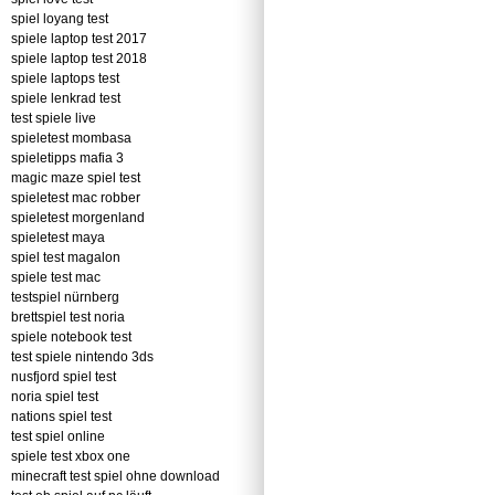
spiel loyang test
spiele laptop test 2017
spiele laptop test 2018
spiele laptops test
spiele lenkrad test
test spiele live
spieletest mombasa
spieletipps mafia 3
magic maze spiel test
spieletest mac robber
spieletest morgenland
spieletest maya
spiel test magalon
spiele test mac
testspiel nürnberg
brettspiel test noria
spiele notebook test
test spiele nintendo 3ds
nusfjord spiel test
noria spiel test
nations spiel test
test spiel online
spiele test xbox one
minecraft test spiel ohne download