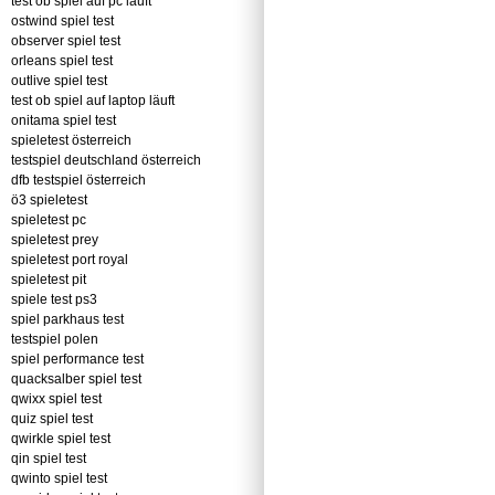
test ob spiel auf pc läuft
ostwind spiel test
observer spiel test
orleans spiel test
outlive spiel test
test ob spiel auf laptop läuft
onitama spiel test
spieletest österreich
testspiel deutschland österreich
dfb testspiel österreich
ö3 spieletest
spieletest pc
spieletest prey
spieletest port royal
spieletest pit
spiele test ps3
spiel parkhaus test
testspiel polen
spiel performance test
quacksalber spiel test
qwixx spiel test
quiz spiel test
qwirkle spiel test
qin spiel test
qwinto spiel test