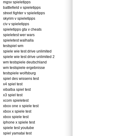
mgsv spieletipps
battlefield v spieletipps
street fighter v spieletipps
skyrim v spieletipps
civ v spieletipps
spieletipps gta v cheats
spieletest wer wars
spieletest walhalla
testspiel wm
spiele wie test drive unlimited
spiele wie test drive unlimited 2
wm testspiele deutschland
wm testspiele ergebnisse
testspiele wolfsburg
spiel des wissens test
x4 spiel test
xibalba spiel test
x3 spiel test
xcom spieletest
xbox one x spiele test
xbox x spiele test
xbox spiele test
iphone x spiele test
spiele test youtube
spiel yamatai test