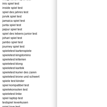
inis spiel test
inside spiel test
spiel des jahres test
jorvik spiel test
jamaica spiel test
junta spiel test
jaipur spiel test
spiel des lebens junior test
johari spiel test
jambo spiel test
journey spiel test
spieletest kartenspiele
spieletest kingdomino
spieletest kriterien
spieletest klong
spieletest karibik
spieletest kurier des zaren
spieletest krone und schwert
spiele test kinder
spiel kompatibel test
spielekonsolen test
spieletest linke
spiel laptop test
testspiel leverkusen
spiel love test