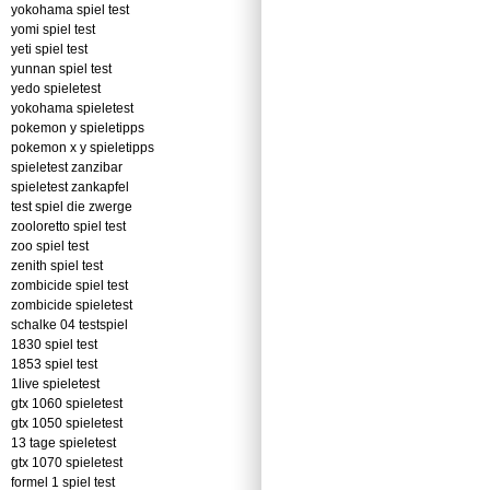
yokohama spiel test
yomi spiel test
yeti spiel test
yunnan spiel test
yedo spieletest
yokohama spieletest
pokemon y spieletipps
pokemon x y spieletipps
spieletest zanzibar
spieletest zankapfel
test spiel die zwerge
zooloretto spiel test
zoo spiel test
zenith spiel test
zombicide spiel test
zombicide spieletest
schalke 04 testspiel
1830 spiel test
1853 spiel test
1live spieletest
gtx 1060 spieletest
gtx 1050 spieletest
13 tage spieletest
gtx 1070 spieletest
formel 1 spiel test