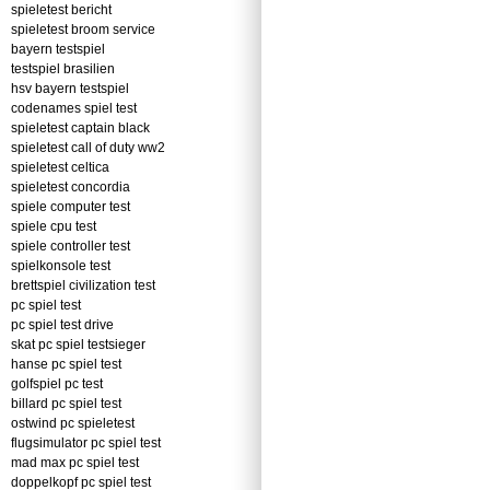
spieletest bericht
spieletest broom service
bayern testspiel
testspiel brasilien
hsv bayern testspiel
codenames spiel test
spieletest captain black
spieletest call of duty ww2
spieletest celtica
spieletest concordia
spiele computer test
spiele cpu test
spiele controller test
spielkonsole test
brettspiel civilization test
pc spiel test
pc spiel test drive
skat pc spiel testsieger
hanse pc spiel test
golfspiel pc test
billard pc spiel test
ostwind pc spieletest
flugsimulator pc spiel test
mad max pc spiel test
doppelkopf pc spiel test