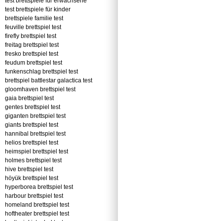
test brettspiele für erwachsene
test brettspiele für kinder
brettspiele familie test
feuville brettspiel test
firefly brettspiel test
freitag brettspiel test
fresko brettspiel test
feudum brettspiel test
funkenschlag brettspiel test
brettspiel battlestar galactica test
gloomhaven brettspiel test
gaia brettspiel test
gentes brettspiel test
giganten brettspiel test
giants brettspiel test
hannibal brettspiel test
helios brettspiel test
heimspiel brettspiel test
holmes brettspiel test
hive brettspiel test
höyük brettspiel test
hyperborea brettspiel test
harbour brettspiel test
homeland brettspiel test
hoftheater brettspiel test