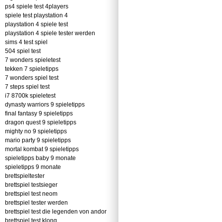
ps4 spiele test 4players
spiele test playstation 4
playstation 4 spiele test
playstation 4 spiele tester werden
sims 4 test spiel
504 spiel test
7 wonders spieletest
tekken 7 spieletipps
7 wonders spiel test
7 steps spiel test
i7 8700k spieletest
dynasty warriors 9 spieletipps
final fantasy 9 spieletipps
dragon quest 9 spieletipps
mighty no 9 spieletipps
mario party 9 spieletipps
mortal kombat 9 spieletipps
spieletipps baby 9 monate
spieletipps 9 monate
brettspieltester
brettspiel testsieger
brettspiel test neom
brettspiel tester werden
brettspiel test die legenden von andor
brettspiel test klong