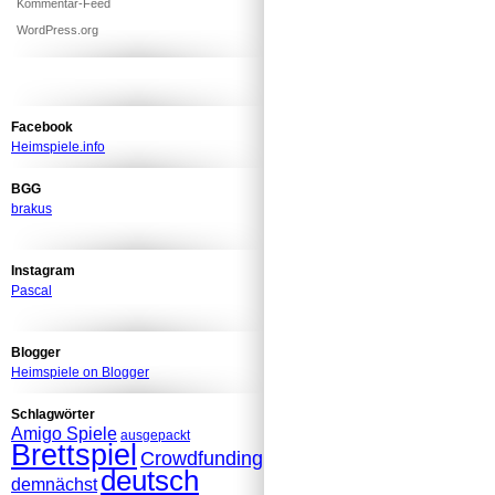
Kommentar-Feed
WordPress.org
Facebook
Heimspiele.info
BGG
brakus
Instagram
Pascal
Blogger
Heimspiele on Blogger
Schlagwörter
Amigo Spiele
ausgepackt
Brettspiel
Crowdfunding
deutsch
demnächst