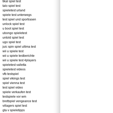
tikal spiel test
talo spiel test
spieletest urland
spiele test unterwegs
test spiel und sportrasen
unlock spiel test
u boot spiel test
ubongo spieletest
untold spiel test
ugo spiel test
juic spin spiel ultima test
wii u spiele test
wii u spiele testberichte
wii u spiele test 4players
spieletest valletta
spieletest videos
vfb testspiel
spiel vikings test
spiel vienna test
test spiel video
spiele verkaufen test
testspiele vor wm
brettspiel vengeance test
villagers spiel test
gta v spieletipps