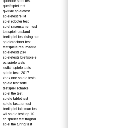
quoridor spiel test
quelf spiel test
qwirkle spieletest
spieletest relikt
spiel roboter test
spiel rasensamen test
testspiel russland
brettspiel test rising sun
spielerechner test
testspiele real madrid
spieletests ps4
spieletests brettspiele
pc spiele tests
switch spiele tests
spiele tests 2017
xbox one spiele tests
spiele test seite
testspiel schalke
spiel the test
spiele tablet test
spiele tastatur test
brettspiel talisman test
wii spiele test top 10
cd spieler test tragbar
spiel the turing test