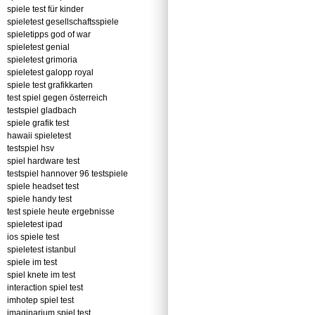
spiele test für kinder
spieletest gesellschaftsspiele
spieletipps god of war
spieletest genial
spieletest grimoria
spieletest galopp royal
spiele test grafikkarten
test spiel gegen österreich
testspiel gladbach
spiele grafik test
hawaii spieletest
testspiel hsv
spiel hardware test
testspiel hannover 96 testspiele
spiele headset test
spiele handy test
test spiele heute ergebnisse
spieletest ipad
ios spiele test
spieletest istanbul
spiele im test
spiel knete im test
interaction spiel test
imhotep spiel test
imaginarium spiel test