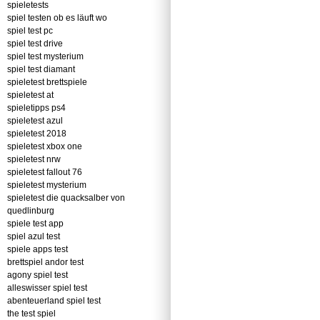
spieletests
spiel testen ob es läuft wo
spiel test pc
spiel test drive
spiel test mysterium
spiel test diamant
spieletest brettspiele
spieletest at
spieletipps ps4
spieletest azul
spieletest 2018
spieletest xbox one
spieletest nrw
spieletest fallout 76
spieletest mysterium
spieletest die quacksalber von
quedlinburg
spiele test app
spiel azul test
spiele apps test
brettspiel andor test
agony spiel test
alleswisser spiel test
abenteuerland spiel test
the test spiel