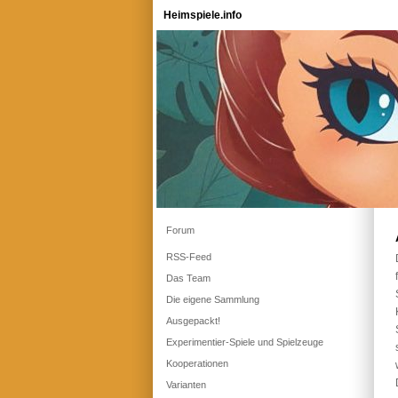
Heimspiele.info
Forum
RSS-Feed
Das Team
Die eigene Sammlung
Ausgepackt!
Experimentier-Spiele und Spielzeuge
Kooperationen
Varianten