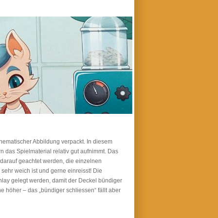
thematischer Abbildung verpackt. In diesem
rn das Spielmaterial relativ gut aufnimmt. Das
 darauf geachtet werden, die einzelnen
ehr weich ist und gerne einreisst! Die
nlay gelegt werden, damit der Deckel bündiger
he höher – das „bündiger schliessen“ fällt aber