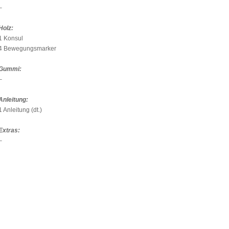
–
Holz:
1 Konsul
4 Bewegungsmarker
Gummi:
–
Anleitung:
1 Anleitung (dt.)
Extras:
–