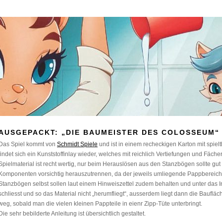
AUSGEPACKT: „DIE BAUMEISTER DES COLOSSEUM“
Das Spiel kommt von
Schmidt Spiele
und ist in einem recheckigen Karton mit spiel
findet sich ein Kunststoffinlay wieder, welches mit reichlich Vertiefungen und Fäche
Spielmaterial ist recht wertig, nur beim Herauslösen aus den Stanzbögen sollte gut
Komponenten vorsichtig herauszutrennen, da der jeweils umliegende Pappbereich s
Stanzbögen selbst sollen laut einem Hinweiszettel zudem behalten und unter das I
schliesst und so das Material nicht „herumfliegt“, ausserdem liegt dann die Baufläc
weg, sobald man die vielen kleinen Pappteile in eienr Zipp-Tüte unterbringt.
Die sehr bebilderte Anleitung ist übersichtlich gestaltet.