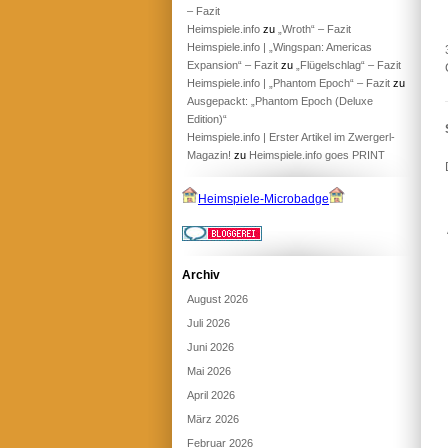
– Fazit
Heimspiele.info
zu
„Wroth“ – Fazit
Heimspiele.info | „Wingspan: Americas
Expansion“ – Fazit
zu
„Flügelschlag“ – Fazit
Heimspiele.info | „Phantom Epoch“ – Fazit
zu
Ausgepackt: „Phantom Epoch (Deluxe
Edition)“
Heimspiele.info | Erster Artikel im Zwergerl-
Magazin!
zu
Heimspiele.info goes PRINT
Heimspiele-Microbadge
Archiv
August 2026
Juli 2026
Juni 2026
Mai 2026
April 2026
März 2026
Februar 2026