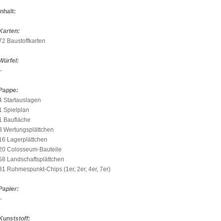
Inhalt:
Karten:
72 Baustoffkarten
Würfel:
–
Pappe:
4 Startauslagen
1 Spielplan
1 Baufläche
3 Wertungsplättchen
16 Lagerplättchen
20 Colosseum-Bauteile
58 Landschaftsplättchen
81 Ruhmespunkt-Chips (1er, 2er, 4er, 7er)
Papier:
–
Kunststoff: