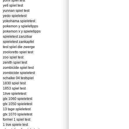
yomi spiel test
yeti spiel test
yunnan spiel test
yedo spieletest
yokohama spieletest
pokemon y spieletipps
pokemon x y spieletipps
spieletest zanzibar
spieletest zankapfel
test spiel die zwerge
zooloretto spiel test
zoo spiel test
zenith spiel test
zombicide spiel test
zombicide spieletest
schalke 04 testspiel
1830 spiel test
1853 spiel test
1live spieletest
gtx 1060 spieletest
gtx 1050 spieletest
13 tage spieletest
gtx 1070 spieletest
formel 1 spiel test
1 live spiele test