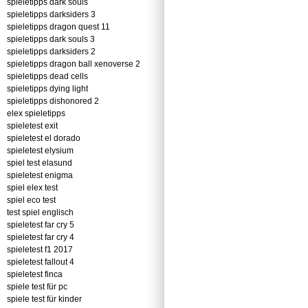
spieletipps dark souls
spieletipps darksiders 3
spieletipps dragon quest 11
spieletipps dark souls 3
spieletipps darksiders 2
spieletipps dragon ball xenoverse 2
spieletipps dead cells
spieletipps dying light
spieletipps dishonored 2
elex spieletipps
spieletest exit
spieletest el dorado
spieletest elysium
spiel test elasund
spieletest enigma
spiel elex test
spiel eco test
test spiel englisch
spieletest far cry 5
spieletest far cry 4
spieletest f1 2017
spieletest fallout 4
spieletest finca
spiele test für pc
spiele test für kinder