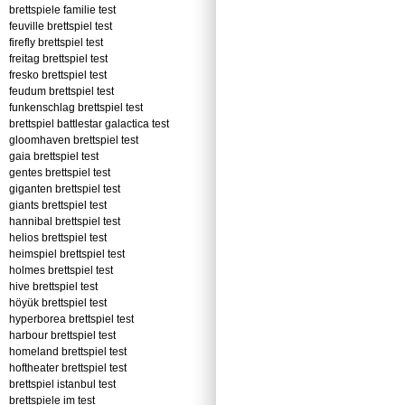
brettspiele familie test
feuville brettspiel test
firefly brettspiel test
freitag brettspiel test
fresko brettspiel test
feudum brettspiel test
funkenschlag brettspiel test
brettspiel battlestar galactica test
gloomhaven brettspiel test
gaia brettspiel test
gentes brettspiel test
giganten brettspiel test
giants brettspiel test
hannibal brettspiel test
helios brettspiel test
heimspiel brettspiel test
holmes brettspiel test
hive brettspiel test
höyük brettspiel test
hyperborea brettspiel test
harbour brettspiel test
homeland brettspiel test
hoftheater brettspiel test
brettspiel istanbul test
brettspiele im test