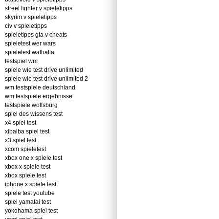
street fighter v spieletipps
skyrim v spieletipps
civ v spieletipps
spieletipps gta v cheats
spieletest wer wars
spieletest walhalla
testspiel wm
spiele wie test drive unlimited
spiele wie test drive unlimited 2
wm testspiele deutschland
wm testspiele ergebnisse
testspiele wolfsburg
spiel des wissens test
x4 spiel test
xibalba spiel test
x3 spiel test
xcom spieletest
xbox one x spiele test
xbox x spiele test
xbox spiele test
iphone x spiele test
spiele test youtube
spiel yamatai test
yokohama spiel test