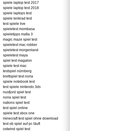
spiele laptop test 2017
spiele laptop test 2018
spiele laptops test
spiele lenkrad test
test spiele live
spieletest mombasa
spieletipps mafia 3
magic maze spiel test
spieletest mac robber
spieletest morgenland
spieletest maya
spiel test magalon
spiele test mac
testspiel nürnberg
brettspiel test noria
spiele notebook test
test spiele nintendo 3ds
nusfjord spiel test
noria spiel test
nations spiel test
test spiel online
spiele test xbox one
minecraft test spiel ohne download
test ob spiel auf pc läuft
ostwind spiel test