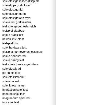
spieletest gesellschaftsspiele
spieletipps god of war
spieletest genial
spieletest grimoria
spieletest galopp royal
spiele test grafikkarten
test spiel gegen österreich
testspiel gladbach
spiele grafik test
hawaii spieletest
testspiel hsv
spiel hardware test
testspiel hannover 96 testspiele
spiele headset test
spiele handy test
test spiele heute ergebnisse
spieletest ipad
ios spiele test
spieletest istanbul
spiele im test
spiel knete im test
interaction spiel test
imhotep spiel test
imaginarium spiel test
inis spiel test