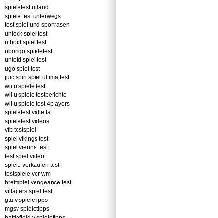
spieletest urland
spiele test unterwegs
test spiel und sportrasen
unlock spiel test
u boot spiel test
ubongo spieletest
untold spiel test
ugo spiel test
juic spin spiel ultima test
wii u spiele test
wii u spiele testberichte
wii u spiele test 4players
spieletest valletta
spieletest videos
vfb testspiel
spiel vikings test
spiel vienna test
test spiel video
spiele verkaufen test
testspiele vor wm
brettspiel vengeance test
villagers spiel test
gta v spieletipps
mgsv spieletipps
battlefield v spieletipps