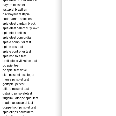
spieletest broom service
bayern testspiel
testspiel brasilien
hsv bayern testspiel
codenames spiel test
spieletest captain black
spieletest call of duty ww2
spieletest celtica
spieletest concordia
spiele computer test
spiele cpu test
spiele controller test
spielkonsole test
brettspiel civilization test
pc spiel test
pc spiel test drive
skat pc spiel testsieger
hanse pc spiel test
golfspiel pc test
billard pc spiel test
ostwind pc spieletest
flugsimulator pc spiel test
mad max pc spiel test
doppelkopf pc spiel test
spieletipps darksiders