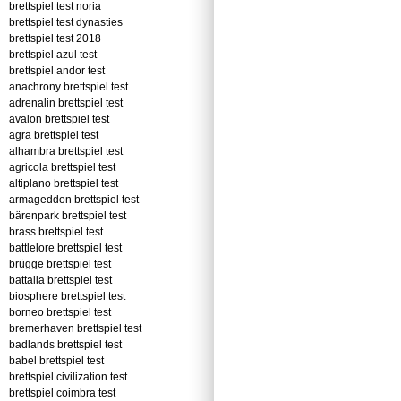
brettspiel test noria
brettspiel test dynasties
brettspiel test 2018
brettspiel azul test
brettspiel andor test
anachrony brettspiel test
adrenalin brettspiel test
avalon brettspiel test
agra brettspiel test
alhambra brettspiel test
agricola brettspiel test
altiplano brettspiel test
armageddon brettspiel test
bärenpark brettspiel test
brass brettspiel test
battlelore brettspiel test
brügge brettspiel test
battalia brettspiel test
biosphere brettspiel test
borneo brettspiel test
bremerhaven brettspiel test
badlands brettspiel test
babel brettspiel test
brettspiel civilization test
brettspiel coimbra test