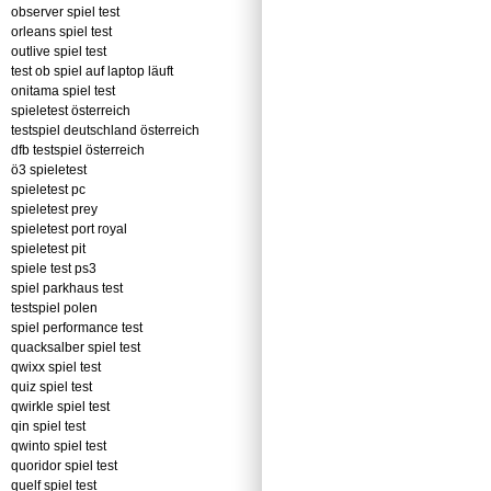
observer spiel test
orleans spiel test
outlive spiel test
test ob spiel auf laptop läuft
onitama spiel test
spieletest österreich
testspiel deutschland österreich
dfb testspiel österreich
ö3 spieletest
spieletest pc
spieletest prey
spieletest port royal
spieletest pit
spiele test ps3
spiel parkhaus test
testspiel polen
spiel performance test
quacksalber spiel test
qwixx spiel test
quiz spiel test
qwirkle spiel test
qin spiel test
qwinto spiel test
quoridor spiel test
quelf spiel test