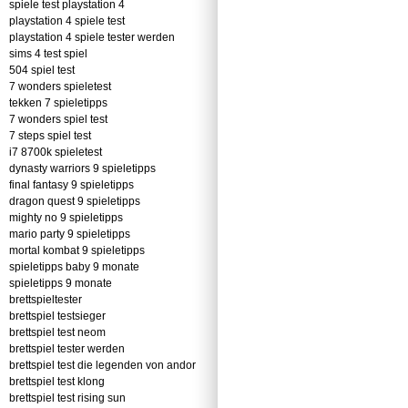
spiele test playstation 4
playstation 4 spiele test
playstation 4 spiele tester werden
sims 4 test spiel
504 spiel test
7 wonders spieletest
tekken 7 spieletipps
7 wonders spiel test
7 steps spiel test
i7 8700k spieletest
dynasty warriors 9 spieletipps
final fantasy 9 spieletipps
dragon quest 9 spieletipps
mighty no 9 spieletipps
mario party 9 spieletipps
mortal kombat 9 spieletipps
spieletipps baby 9 monate
spieletipps 9 monate
brettspieltester
brettspiel testsieger
brettspiel test neom
brettspiel tester werden
brettspiel test die legenden von andor
brettspiel test klong
brettspiel test rising sun