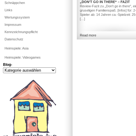
„DON’T GO IN THERE“ – FAZIT
Schnäppchen
Review-Fazit zu „Don’t go in there“, e
Links
gruseligen Familienspaß. [Infos] für: 2
Spieler ab: 14 Jahren ca.-Spielzeit: 2
Wertungssystem
[…]
Impressum
Kennzeichnungspflicht
Read more
Datenschutz
Heimspiele: Asia
Heimspiele: Videogames
Blog-
Blog-