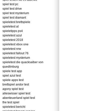
spiel test pc
spiel test drive
spiel test mysterium
spiel test diamant
spieletest brettspiele
spieletest at
spieletipps ps4
spieletest azul
spieletest 2018
spieletest xbox one
spieletest nrw
spieletest fallout 76
spieletest mysterium
spieletest die quacksalber von
quedlinburg
spiele test app
spiel azul test
spiele apps test
brettspiel andor test
agony spiel test
alleswisser spiel test
abenteuerland spiel test
the test spiel
spieletest bericht