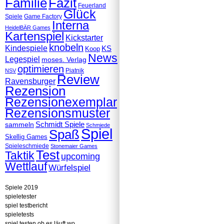
Familie
Fazit
Feuerland
Glück
Spiele
Game Factory
Interna
HeidelBÄR Games
Kartenspiel
Kickstarter
knobeln
Kindespiele
KS
Koop
News
Legespiel
moses. Verlag
optimieren
Piatnik
NSV
Review
Ravensburger
Rezension
Rezensionexemplar
Rezensionsmuster
Schmidt Spiele
sammeln
Schmiede
Spiel
Spaß
Skellig Games
Spieleschmiede
Stonemaier Games
Test
Taktik
upcoming
Wettlauf
Würfelspiel
Spiele 2019
spieletester
spiel testbericht
spieletests
spiel testen ob es läuft wo