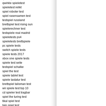
qwirkle spieletest
spieletest relikt
spiel roboter test
spiel rasensamen test
testspiel russland
brettspiel test rising sun
spielerechner test
testspiele real madrid
spieletests ps4
spieletests brettspiele
pc spiele tests
switch spiele tests
spiele tests 2017
xbox one spiele tests
spiele test seite
testspiel schalke
spiel the test
spiele tablet test
spiele tastatur test
brettspiel talisman test
wii spiele test top 10
cd spieler test tragbar
spiel the turing test
tikal spiel test
talo spiel test