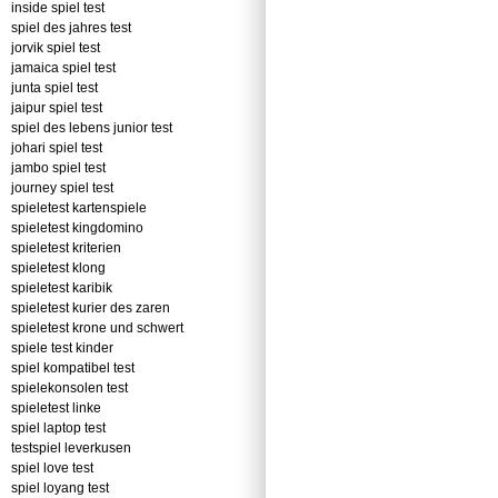
inside spiel test
spiel des jahres test
jorvik spiel test
jamaica spiel test
junta spiel test
jaipur spiel test
spiel des lebens junior test
johari spiel test
jambo spiel test
journey spiel test
spieletest kartenspiele
spieletest kingdomino
spieletest kriterien
spieletest klong
spieletest karibik
spieletest kurier des zaren
spieletest krone und schwert
spiele test kinder
spiel kompatibel test
spielekonsolen test
spieletest linke
spiel laptop test
testspiel leverkusen
spiel love test
spiel loyang test