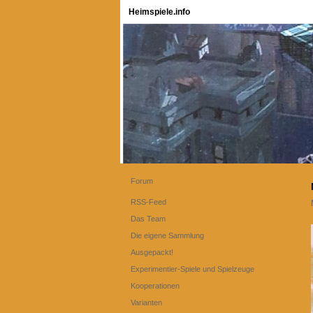
Heimspiele.info
Forum
RSS-Feed
Das Team
Die eigene Sammlung
Ausgepackt!
Experimentier-Spiele und Spielzeuge
Kooperationen
Varianten