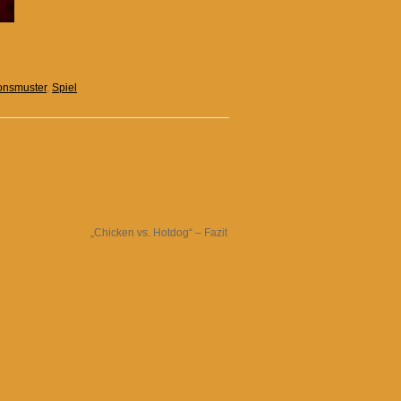
onsmuster
,
Spiel
„Chicken vs. Hotdog“ – Fazit