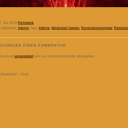
7. Juli 2026
Permalink
Categories:
Interna
Tags:
Interna
,
Mindclash Games
,
Rezensionexemplar
,
Rezensi
SCHREIBE EINEN KOMMENTAR
Du musst
angemeldet
sein, um einen Kommentar abzugeben.
„Revenant“ – Fazit