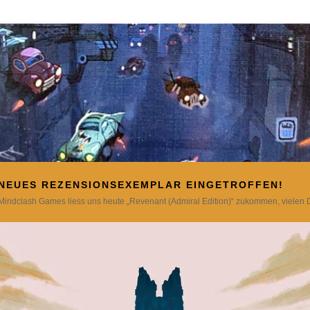
NEUES REZENSIONSEXEMPLAR EINGETROFFEN!
Mindclash Games liess uns heute „Revenant (Admiral Edition)“ zukommen, vielen 