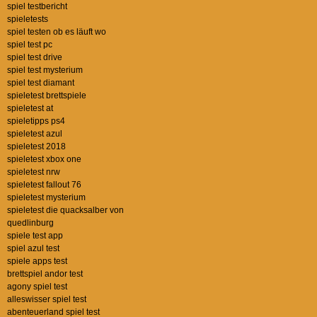
spiel testbericht
spieletests
spiel testen ob es läuft wo
spiel test pc
spiel test drive
spiel test mysterium
spiel test diamant
spieletest brettspiele
spieletest at
spieletipps ps4
spieletest azul
spieletest 2018
spieletest xbox one
spieletest nrw
spieletest fallout 76
spieletest mysterium
spieletest die quacksalber von
quedlinburg
spiele test app
spiel azul test
spiele apps test
brettspiel andor test
agony spiel test
alleswisser spiel test
abenteuerland spiel test