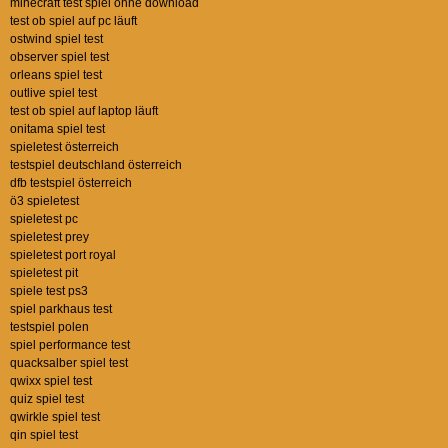
minecraft test spiel ohne download
test ob spiel auf pc läuft
ostwind spiel test
observer spiel test
orleans spiel test
outlive spiel test
test ob spiel auf laptop läuft
onitama spiel test
spieletest österreich
testspiel deutschland österreich
dfb testspiel österreich
ö3 spieletest
spieletest pc
spieletest prey
spieletest port royal
spieletest pit
spiele test ps3
spiel parkhaus test
testspiel polen
spiel performance test
quacksalber spiel test
qwixx spiel test
quiz spiel test
qwirkle spiel test
qin spiel test