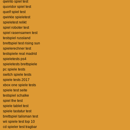
qwinto spiel test
quoridor spiel test
quelf spiel test
qwirkle spieletest
spieletest relikt
spiel roboter test
spiel rasensamen test
testspiel russland
brettspiel test rising sun
spielerechner test
testspiele real madrid
spieletests ps4
spieletests brettspiele
pc spiele tests
switch spiele tests
spiele tests 2017
xbox one spiele tests
spiele test seite
testspiel schalke
spiel the test
spiele tablet test
spiele tastatur test
brettspiel talisman test
wii spiele test top 10
cd spieler test tragbar