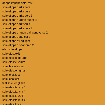
doppelkopf pc spiel test
spieletipps darksiders
spieletipps dark souls
spieletipps darksiders 3
spieletipps dragon quest 11
spieletipps dark souls 3
spieletipps darksiders 2
spieletipps dragon ball xenoverse 2
spieletipps dead cells
spieletipps dying light
spieletipps dishonored 2
elex spieletipps
spieletest exit
spieletest el dorado
spieletest elysium
spiel test elasund
spieletest enigma
spiel elex test
spiel eco test
test spiel englisch
spieletest far cry 5
spieletest far cry 4
spieletest f1 2017
spieletest fallout 4
spieletest finca