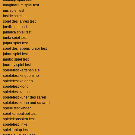
imaginarium spiel test
inis spiel test
inside spiel test
spiel des jahres test
jorvik spiel test
jamaica spiel test
junta spiel test
jaipur spiel test
spiel des lebens junior test
johari spiel test
jambo spiel test
journey spiel test
spieletest kartenspiele
spieletest kingdomino
spieletest kriterien
spieletest klong
spieletest karibik
spieletest kurier des zaren
spieletest krone und schwert
spiele test kinder
spiel kompatibel test
spielekonsolen test
spieletest linke
spiel laptop test