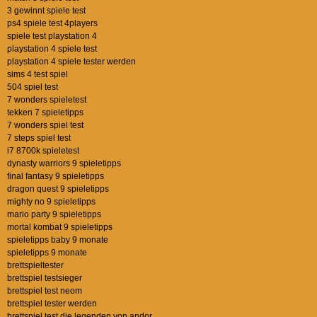
3 gewinnt spiele test
ps4 spiele test 4players
spiele test playstation 4
playstation 4 spiele test
playstation 4 spiele tester werden
sims 4 test spiel
504 spiel test
7 wonders spieletest
tekken 7 spieletipps
7 wonders spiel test
7 steps spiel test
i7 8700k spieletest
dynasty warriors 9 spieletipps
final fantasy 9 spieletipps
dragon quest 9 spieletipps
mighty no 9 spieletipps
mario party 9 spieletipps
mortal kombat 9 spieletipps
spieletipps baby 9 monate
spieletipps 9 monate
brettspieltester
brettspiel testsieger
brettspiel test neom
brettspiel tester werden
brettspiel test die legenden von andor