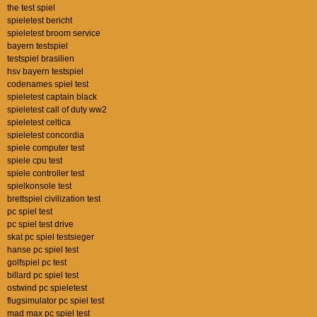
the test spiel
spieletest bericht
spieletest broom service
bayern testspiel
testspiel brasilien
hsv bayern testspiel
codenames spiel test
spieletest captain black
spieletest call of duty ww2
spieletest celtica
spieletest concordia
spiele computer test
spiele cpu test
spiele controller test
spielkonsole test
brettspiel civilization test
pc spiel test
pc spiel test drive
skat pc spiel testsieger
hanse pc spiel test
golfspiel pc test
billard pc spiel test
ostwind pc spieletest
flugsimulator pc spiel test
mad max pc spiel test