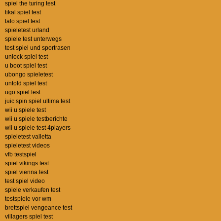
spiel the turing test
tikal spiel test
talo spiel test
spieletest urland
spiele test unterwegs
test spiel und sportrasen
unlock spiel test
u boot spiel test
ubongo spieletest
untold spiel test
ugo spiel test
juic spin spiel ultima test
wii u spiele test
wii u spiele testberichte
wii u spiele test 4players
spieletest valletta
spieletest videos
vfb testspiel
spiel vikings test
spiel vienna test
test spiel video
spiele verkaufen test
testspiele vor wm
brettspiel vengeance test
villagers spiel test