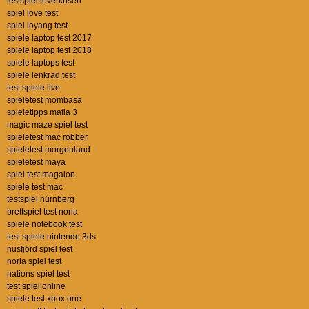
testspiel leverkusen
spiel love test
spiel loyang test
spiele laptop test 2017
spiele laptop test 2018
spiele laptops test
spiele lenkrad test
test spiele live
spieletest mombasa
spieletipps mafia 3
magic maze spiel test
spieletest mac robber
spieletest morgenland
spieletest maya
spiel test magalon
spiele test mac
testspiel nürnberg
brettspiel test noria
spiele notebook test
test spiele nintendo 3ds
nusfjord spiel test
noria spiel test
nations spiel test
test spiel online
spiele test xbox one