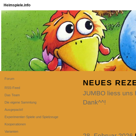
Heimspiele.info
Forum
NEUES REZ
RSS-Feed
JUMBO liess uns h
Das Team
Dank^^!
Die eigene Sammlung
Ausgepackt!
Experimentier-Spiele und Spielzeuge
Kooperationen
Varianten
28. Februar 2026