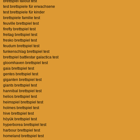
brettspiel fallout test
test brettspiele für erwachsene
test brettspiele für kinder
brettspiele familie test
feuville brettspiel test
firefly brettspiel test
freitag brettspiel test
fresko brettspiel test
feudum brettspiel test
funkenschlag brettspiel test
brettspiel battlestar galactica test
gloomhaven brettspiel test
gaia brettspiel test
gentes brettspiel test
giganten brettspiel test
giants brettspiel test
hannibal brettspiel test
helios brettspiel test
heimspiel brettspiel test
holmes brettspiel test
hive brettspiel test
höyük brettspiel test
hyperborea brettspiel test
harbour brettspiel test
homeland brettspiel test