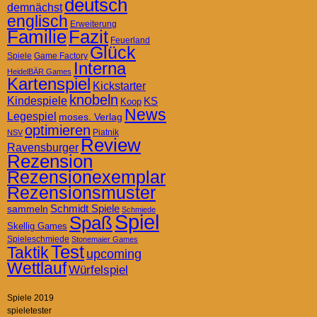
deutsch
demnächst
englisch
Erweiterung
Familie
Fazit
Feuerland
Glück
Spiele
Game Factory
Interna
HeidelBÄR Games
Kartenspiel
Kickstarter
knobeln
Kindespiele
KS
Koop
News
Legespiel
moses. Verlag
optimieren
Piatnik
NSV
Review
Ravensburger
Rezension
Rezensionexemplar
Rezensionsmuster
Schmidt Spiele
sammeln
Schmiede
Spiel
Spaß
Skellig Games
Spieleschmiede
Stonemaier Games
Test
Taktik
upcoming
Wettlauf
Würfelspiel
Spiele 2019
spieletester