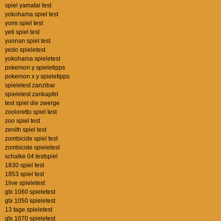
spiel yamatai test
yokohama spiel test
yomi spiel test
yeti spiel test
yunnan spiel test
yedo spieletest
yokohama spieletest
pokemon y spieletipps
pokemon x y spieletipps
spieletest zanzibar
spieletest zankapfel
test spiel die zwerge
zooloretto spiel test
zoo spiel test
zenith spiel test
zombicide spiel test
zombicide spieletest
schalke 04 testspiel
1830 spiel test
1853 spiel test
1live spieletest
gtx 1060 spieletest
gtx 1050 spieletest
13 tage spieletest
gtx 1070 spieletest