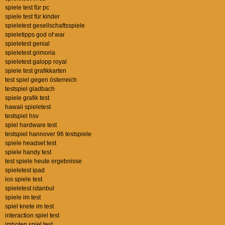
spiele test für pc
spiele test für kinder
spieletest gesellschaftsspiele
spieletipps god of war
spieletest genial
spieletest grimoria
spieletest galopp royal
spiele test grafikkarten
test spiel gegen österreich
testspiel gladbach
spiele grafik test
hawaii spieletest
testspiel hsv
spiel hardware test
testspiel hannover 96 testspiele
spiele headset test
spiele handy test
test spiele heute ergebnisse
spieletest ipad
ios spiele test
spieletest istanbul
spiele im test
spiel knete im test
interaction spiel test
imhotep spiel test