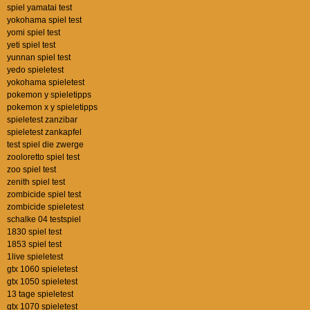
spiel yamatai test
yokohama spiel test
yomi spiel test
yeti spiel test
yunnan spiel test
yedo spieletest
yokohama spieletest
pokemon y spieletipps
pokemon x y spieletipps
spieletest zanzibar
spieletest zankapfel
test spiel die zwerge
zooloretto spiel test
zoo spiel test
zenith spiel test
zombicide spiel test
zombicide spieletest
schalke 04 testspiel
1830 spiel test
1853 spiel test
1live spieletest
gtx 1060 spieletest
gtx 1050 spieletest
13 tage spieletest
gtx 1070 spieletest