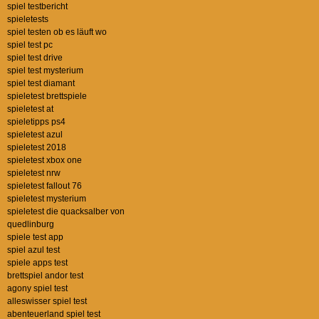
spiel testbericht
spieletests
spiel testen ob es läuft wo
spiel test pc
spiel test drive
spiel test mysterium
spiel test diamant
spieletest brettspiele
spieletest at
spieletipps ps4
spieletest azul
spieletest 2018
spieletest xbox one
spieletest nrw
spieletest fallout 76
spieletest mysterium
spieletest die quacksalber von
quedlinburg
spiele test app
spiel azul test
spiele apps test
brettspiel andor test
agony spiel test
alleswisser spiel test
abenteuerland spiel test