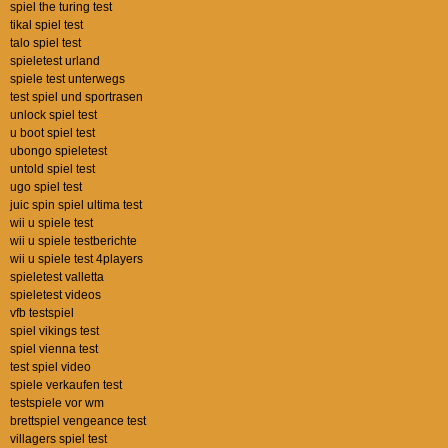
spiel the turing test
tikal spiel test
talo spiel test
spieletest urland
spiele test unterwegs
test spiel und sportrasen
unlock spiel test
u boot spiel test
ubongo spieletest
untold spiel test
ugo spiel test
juic spin spiel ultima test
wii u spiele test
wii u spiele testberichte
wii u spiele test 4players
spieletest valletta
spieletest videos
vfb testspiel
spiel vikings test
spiel vienna test
test spiel video
spiele verkaufen test
testspiele vor wm
brettspiel vengeance test
villagers spiel test