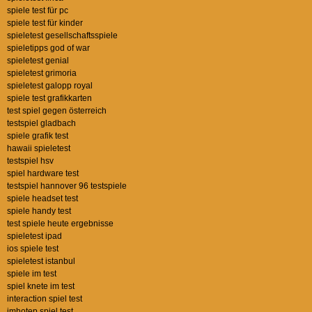
spiele test für pc
spiele test für kinder
spieletest gesellschaftsspiele
spieletipps god of war
spieletest genial
spieletest grimoria
spieletest galopp royal
spiele test grafikkarten
test spiel gegen österreich
testspiel gladbach
spiele grafik test
hawaii spieletest
testspiel hsv
spiel hardware test
testspiel hannover 96 testspiele
spiele headset test
spiele handy test
test spiele heute ergebnisse
spieletest ipad
ios spiele test
spieletest istanbul
spiele im test
spiel knete im test
interaction spiel test
imhotep spiel test