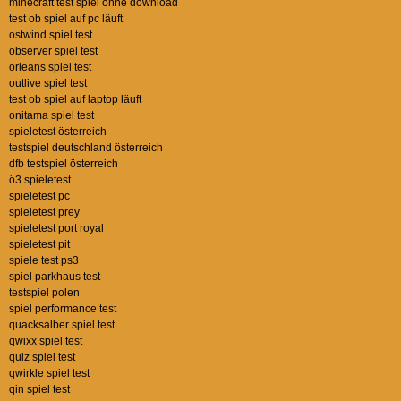
minecraft test spiel ohne download
test ob spiel auf pc läuft
ostwind spiel test
observer spiel test
orleans spiel test
outlive spiel test
test ob spiel auf laptop läuft
onitama spiel test
spieletest österreich
testspiel deutschland österreich
dfb testspiel österreich
ö3 spieletest
spieletest pc
spieletest prey
spieletest port royal
spieletest pit
spiele test ps3
spiel parkhaus test
testspiel polen
spiel performance test
quacksalber spiel test
qwixx spiel test
quiz spiel test
qwirkle spiel test
qin spiel test