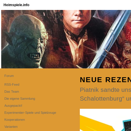
Heimspiele.info
Forum
NEUE REZE
RSS-Feed
Piatnik sandte un
Das Team
Schalottenburg“ u
Die eigene Sammlung
Ausgepackt!
Experimentier-Spiele und Spielzeuge
Kooperationen
Varianten