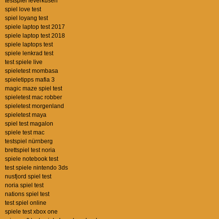
testspiel leverkusen
spiel love test
spiel loyang test
spiele laptop test 2017
spiele laptop test 2018
spiele laptops test
spiele lenkrad test
test spiele live
spieletest mombasa
spieletipps mafia 3
magic maze spiel test
spieletest mac robber
spieletest morgenland
spieletest maya
spiel test magalon
spiele test mac
testspiel nürnberg
brettspiel test noria
spiele notebook test
test spiele nintendo 3ds
nusfjord spiel test
noria spiel test
nations spiel test
test spiel online
spiele test xbox one