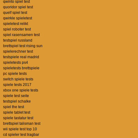
qwinto spiel test
quoridor spiel test
quelf spiel test
qwirkle spieletest
spieletest relikt
spiel roboter test
spiel rasensamen test
testspiel russland
brettspiel test rising sun
spielerechner test
testspiele real madrid
spieletests ps4
spieletests brettspiele
pc spiele tests
switch spiele tests
spiele tests 2017
xbox one spiele tests
spiele test seite
testspiel schalke
spiel the test
spiele tablet test
spiele tastatur test
brettspiel talisman test
wii spiele test top 10
cd spieler test tragbar