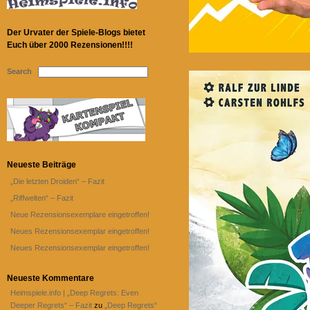
Der Urvater der Spiele-Blogs bietet
Euch über 2000 Rezensionen!!!!
Search
Neueste Beiträge
„Die letzten Droiden“ – Fazit
„Riffwelten“ – Fazit
Neue Rezensionsexemplare eingetroffen!
Neues Rezensionsexemplar eingetroffen!
Neues Rezensionsexemplar eingetroffen!
Neueste Kommentare
Heimspiele.info | „Deep Regrets: Even
Deeper Regrets“ – Fazit
zu
„Deep Regrets“