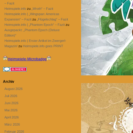
– Fazit
Heimspiele.info
zu
„Wroth“ – Fazit
Heimspiele.info | „Wingspan: Americas
Expansion“ – Fazit
zu
„Flügelschlag“ – Fazit
Heimspiele.info | „Phantom Epoch“ – Fazit
zu
Ausgepackt: „Phantom Epoch (Deluxe
Edition)“
Heimspiele.info | Erster Artikel im Zwergerl-
Magazin!
zu
Heimspiele.info goes PRINT
Heimspiele-Microbadge
Archiv
August 2026
Juli 2026
Juni 2026
Mai 2026
April 2026
März 2026
Februar 2026