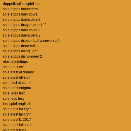
doppelkopf pc spiel test
spieletipps darksiders
spieletipps dark souls
spieletipps darksiders 3
spieletipps dragon quest 11
spieletipps dark souls 3
spieletipps darksiders 2
spieletipps dragon ball xenoverse 2
spieletipps dead cells
spieletipps dying light
spieletipps dishonored 2
elex spieletipps
spieletest exit
spieletest el dorado
spieletest elysium
spiel test elasund
spieletest enigma
spiel elex test
spiel eco test
test spiel englisch
spieletest far cry 5
spieletest far cry 4
spieletest f1 2017
spieletest fallout 4
spieletest finca