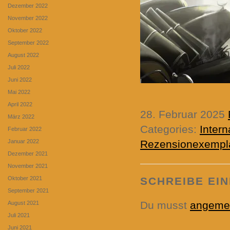
Dezember 2022
November 2022
Oktober 2022
September 2022
August 2022
Juli 2022
Juni 2022
Mai 2022
April 2022
28. Februar 2025
März 2022
Categories:
Intern
Februar 2022
Januar 2022
Rezensionexempl
Dezember 2021
November 2021
Oktober 2021
SCHREIBE EI
September 2021
Du musst
angeme
August 2021
Juli 2021
Juni 2021