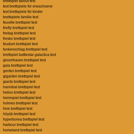
brettspiel fallout test
test brettspiele für erwachsene
test brettspiele für kinder
brettspiele familie test
feuville brettspiel test
firefly brettspiel test
freitag brettspiel test
fresko brettspiel test
feudum brettspiel test
funkenschlag brettspiel test
brettspiel battlestar galactica test
gloomhaven brettspiel test
gaia brettspiel test
gentes brettspiel test
giganten brettspiel test
giants brettspiel test
hannibal brettspiel test
helios brettspiel test
heimspiel brettspiel test
holmes brettspiel test
hive brettspiel test
höyük brettspiel test
hyperborea brettspiel test
harbour brettspiel test
homeland brettspiel test