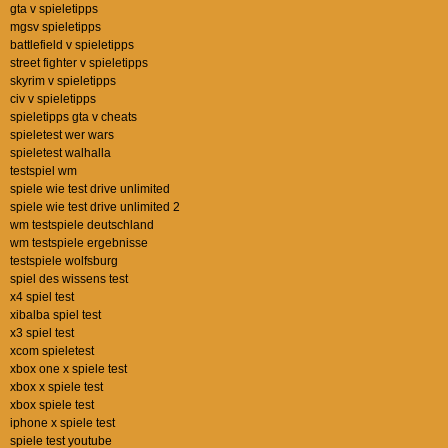
gta v spieletipps
mgsv spieletipps
battlefield v spieletipps
street fighter v spieletipps
skyrim v spieletipps
civ v spieletipps
spieletipps gta v cheats
spieletest wer wars
spieletest walhalla
testspiel wm
spiele wie test drive unlimited
spiele wie test drive unlimited 2
wm testspiele deutschland
wm testspiele ergebnisse
testspiele wolfsburg
spiel des wissens test
x4 spiel test
xibalba spiel test
x3 spiel test
xcom spieletest
xbox one x spiele test
xbox x spiele test
xbox spiele test
iphone x spiele test
spiele test youtube