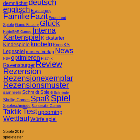
deutsch
demnächst
englisch
Erweiterung
Familie
Fazit
Feuerland
Glück
Spiele
Game Factory
Interna
HeidelBÄR Games
Kartenspiel
Kickstarter
knobeln
Kindespiele
KS
Koop
News
Legespiel
moses. Verlag
optimieren
Piatnik
NSV
Review
Ravensburger
Rezension
Rezensionexemplar
Rezensionsmuster
Schmidt Spiele
sammeln
Schmiede
Spiel
Spaß
Skellig Games
Spieleschmiede
Stonemaier Games
Test
Taktik
upcoming
Wettlauf
Würfelspiel
Spiele 2019
spieletester