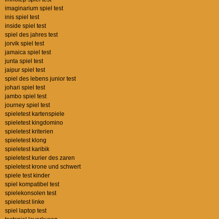
imaginarium spiel test
inis spiel test
inside spiel test
spiel des jahres test
jorvik spiel test
jamaica spiel test
junta spiel test
jaipur spiel test
spiel des lebens junior test
johari spiel test
jambo spiel test
journey spiel test
spieletest kartenspiele
spieletest kingdomino
spieletest kriterien
spieletest klong
spieletest karibik
spieletest kurier des zaren
spieletest krone und schwert
spiele test kinder
spiel kompatibel test
spielekonsolen test
spieletest linke
spiel laptop test