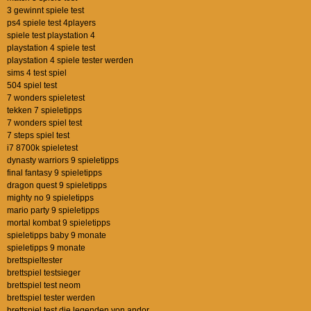
3 gewinnt spiele test
ps4 spiele test 4players
spiele test playstation 4
playstation 4 spiele test
playstation 4 spiele tester werden
sims 4 test spiel
504 spiel test
7 wonders spieletest
tekken 7 spieletipps
7 wonders spiel test
7 steps spiel test
i7 8700k spieletest
dynasty warriors 9 spieletipps
final fantasy 9 spieletipps
dragon quest 9 spieletipps
mighty no 9 spieletipps
mario party 9 spieletipps
mortal kombat 9 spieletipps
spieletipps baby 9 monate
spieletipps 9 monate
brettspieltester
brettspiel testsieger
brettspiel test neom
brettspiel tester werden
brettspiel test die legenden von andor