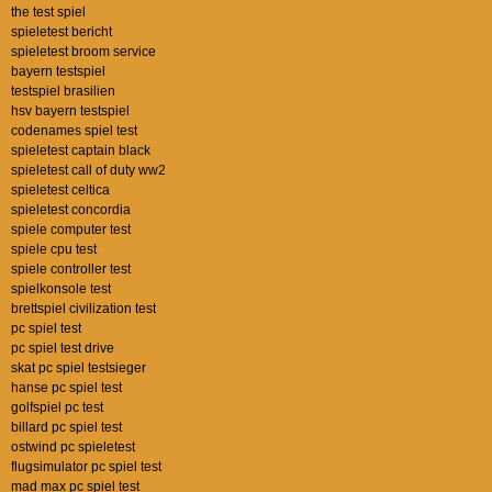
the test spiel
spieletest bericht
spieletest broom service
bayern testspiel
testspiel brasilien
hsv bayern testspiel
codenames spiel test
spieletest captain black
spieletest call of duty ww2
spieletest celtica
spieletest concordia
spiele computer test
spiele cpu test
spiele controller test
spielkonsole test
brettspiel civilization test
pc spiel test
pc spiel test drive
skat pc spiel testsieger
hanse pc spiel test
golfspiel pc test
billard pc spiel test
ostwind pc spieletest
flugsimulator pc spiel test
mad max pc spiel test