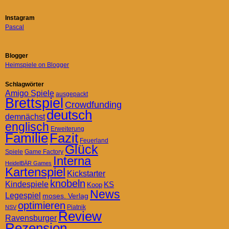
Instagram
Pascal
Blogger
Heimspiele on Blogger
Schlagwörter
Amigo Spiele
ausgepackt
Brettspiel
Crowdfunding
deutsch
demnächst
englisch
Erweiterung
Familie
Fazit
Feuerland
Glück
Spiele
Game Factory
Interna
HeidelBÄR Games
Kartenspiel
Kickstarter
knobeln
Kindespiele
KS
Koop
News
Legespiel
moses. Verlag
optimieren
Piatnik
NSV
Review
Ravensburger
Rezension