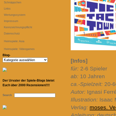
Schnäppchen
Links
Wertungssystem
Impressum
Kennzeichnungspflicht
Datenschutz
Heimspiele: Asia
Heimspiele: Videogames
Blog-
[Infos]
Blog-
für:
2-6 Spieler
ab:
10 Jahren
Der Urvater der Spiele-Blogs bietet
ca.-Spielzeit:
20-6
Euch über 2000 Rezensionen!!!!
Autor:
Ignasi Ferr
Search
Illustration:
Isaac 
Verlag:
moses. Ve
Anleitung:
deutsc