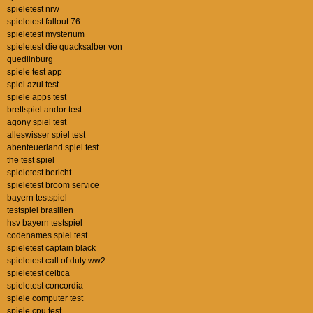
spieletest nrw
spieletest fallout 76
spieletest mysterium
spieletest die quacksalber von
quedlinburg
spiele test app
spiel azul test
spiele apps test
brettspiel andor test
agony spiel test
alleswisser spiel test
abenteuerland spiel test
the test spiel
spieletest bericht
spieletest broom service
bayern testspiel
testspiel brasilien
hsv bayern testspiel
codenames spiel test
spieletest captain black
spieletest call of duty ww2
spieletest celtica
spieletest concordia
spiele computer test
spiele cpu test