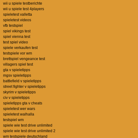
wii u spiele testberichte
wii u spiele test 4players
spieletest valletta
spieletest videos
vfb testspiel
spiel vikings test
spiel vienna test
test spiel video
spiele verkaufen test
testspiele vor wm
brettspiel vengeance test
villagers spiel test
gta v spieletipps
mgsv spieletipps
battlefield v spieletipps
street fighter v spieletipps
skyrim v spieletipps
civ v spieletipps
spieletipps gta v cheats
spieletest wer wars
spieletest walhalla
testspiel wm
spiele wie test drive unlimited
spiele wie test drive unlimited 2
wm testspiele deutschland