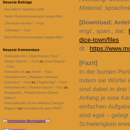
Neueste Beiträge
Material:
sprachne
Das AMIGO Spielefest 2026
Neues Rezensionsexemplar eingetroffen!
[Download: Anlei
„Die letzten Droiden“ – Fazit
engl., span., ital.:
„Riffwelten“ – Fazit
Neue Rezensionsexemplare eingetroffen!
dice-town/files
dt.:
https://www.mo
Neueste Kommentare
Heimspiele.info | „Deep Regrets: Even
Deeper Regrets“ – Fazit
zu
„Deep Regrets“
[Fazit]
– Fazit
In der bunten Pun
Heimspiele.info
zu
„Wroth“ – Fazit
Heimspiele.info | „Wingspan: Americas
indem sie Würfel 
Expansion“ – Fazit
zu
„Flügelschlag“ – Fazit
Heimspiele.info | „Phantom Epoch“ – Fazit
zu
sind dabei in dre
Ausgepackt: „Phantom Epoch (Deluxe
Anfang je eine Kar
Edition)“
Heimspiele.info | Erster Artikel im Zwergerl-
einfachen Aufgabe
Magazin!
zu
Heimspiele.info goes PRINT
sind egal – gelegt
Heimspiele-Microbadge
Schwierigkeit erw