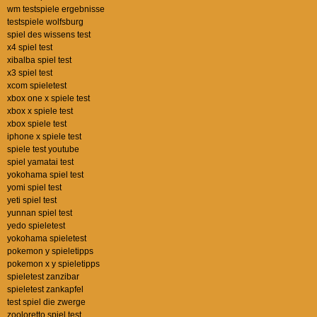
wm testspiele ergebnisse
testspiele wolfsburg
spiel des wissens test
x4 spiel test
xibalba spiel test
x3 spiel test
xcom spieletest
xbox one x spiele test
xbox x spiele test
xbox spiele test
iphone x spiele test
spiele test youtube
spiel yamatai test
yokohama spiel test
yomi spiel test
yeti spiel test
yunnan spiel test
yedo spieletest
yokohama spieletest
pokemon y spieletipps
pokemon x y spieletipps
spieletest zanzibar
spieletest zankapfel
test spiel die zwerge
zooloretto spiel test