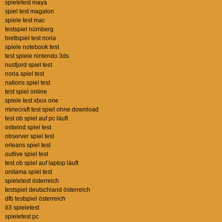
spieletest maya
spiel test magalon
spiele test mac
testspiel nürnberg
brettspiel test noria
spiele notebook test
test spiele nintendo 3ds
nusfjord spiel test
noria spiel test
nations spiel test
test spiel online
spiele test xbox one
minecraft test spiel ohne download
test ob spiel auf pc läuft
ostwind spiel test
observer spiel test
orleans spiel test
outlive spiel test
test ob spiel auf laptop läuft
onitama spiel test
spieletest österreich
testspiel deutschland österreich
dfb testspiel österreich
ö3 spieletest
spieletest pc