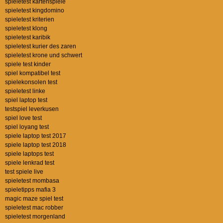
spieletest kartenspiele
spieletest kingdomino
spieletest kriterien
spieletest klong
spieletest karibik
spieletest kurier des zaren
spieletest krone und schwert
spiele test kinder
spiel kompatibel test
spielekonsolen test
spieletest linke
spiel laptop test
testspiel leverkusen
spiel love test
spiel loyang test
spiele laptop test 2017
spiele laptop test 2018
spiele laptops test
spiele lenkrad test
test spiele live
spieletest mombasa
spieletipps mafia 3
magic maze spiel test
spieletest mac robber
spieletest morgenland