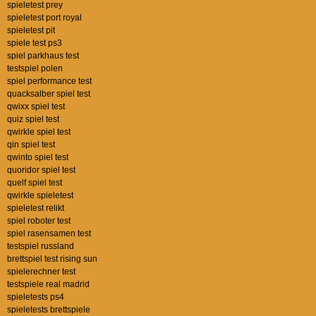
spieletest prey
spieletest port royal
spieletest pit
spiele test ps3
spiel parkhaus test
testspiel polen
spiel performance test
quacksalber spiel test
qwixx spiel test
quiz spiel test
qwirkle spiel test
qin spiel test
qwinto spiel test
quoridor spiel test
quelf spiel test
qwirkle spieletest
spieletest relikt
spiel roboter test
spiel rasensamen test
testspiel russland
brettspiel test rising sun
spielerechner test
testspiele real madrid
spieletests ps4
spieletests brettspiele