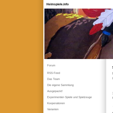
Heimspiele.info
Forum
RSS-Feed
Das Team
Die eigene Sammlung
Ausgepackt!
Experimentier-Spiele und Spielzeuge
Kooperationen
Varianten