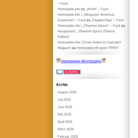
– Fazit
Heimspiele.info
zu
„Wroth“ – Fazit
Heimspiele.info | „Wingspan: Americas
Expansion“ – Fazit
zu
„Flügelschlag“ – Fazit
Heimspiele.info | „Phantom Epoch“ – Fazit
zu
Ausgepackt: „Phantom Epoch (Deluxe
Edition)“
Heimspiele.info | Erster Artikel im Zwergerl-
Magazin!
zu
Heimspiele.info goes PRINT
Heimspiele-Microbadge
Archiv
August 2026
Juli 2026
Juni 2026
Mai 2026
April 2026
März 2026
Februar 2026