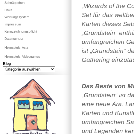
Schnäppchen
„Wizards of the Co
Links
Set für das weltb
Wertungssystem
Karten dieses Set
Impressum
„Grundstein“ enth
Kennzeichnungspflicht
Datenschutz
umfangreichen Ges
Heimspiele: Asia
ist „Grundstein“ d
Heimspiele: Videogames
Gathering einzuta
Blog-
Blog-
Das Beste von Ma
„Grundstein“ ist d
eine neue Ära. La
Karten und Künstl
umfangreichen Sa
und Legenden kenn