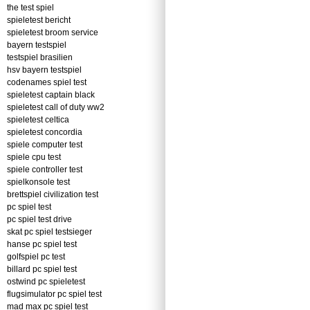
the test spiel
spieletest bericht
spieletest broom service
bayern testspiel
testspiel brasilien
hsv bayern testspiel
codenames spiel test
spieletest captain black
spieletest call of duty ww2
spieletest celtica
spieletest concordia
spiele computer test
spiele cpu test
spiele controller test
spielkonsole test
brettspiel civilization test
pc spiel test
pc spiel test drive
skat pc spiel testsieger
hanse pc spiel test
golfspiel pc test
billard pc spiel test
ostwind pc spieletest
flugsimulator pc spiel test
mad max pc spiel test