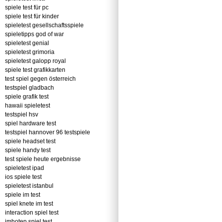
spiele test für pc
spiele test für kinder
spieletest gesellschaftsspiele
spieletipps god of war
spieletest genial
spieletest grimoria
spieletest galopp royal
spiele test grafikkarten
test spiel gegen österreich
testspiel gladbach
spiele grafik test
hawaii spieletest
testspiel hsv
spiel hardware test
testspiel hannover 96 testspiele
spiele headset test
spiele handy test
test spiele heute ergebnisse
spieletest ipad
ios spiele test
spieletest istanbul
spiele im test
spiel knete im test
interaction spiel test
imhotep spiel test