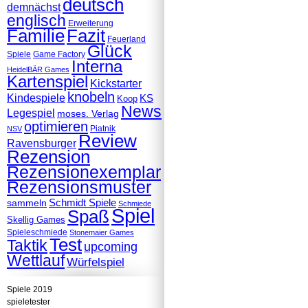
deutsch
demnächst
englisch
Erweiterung
Familie
Fazit
Feuerland
Glück
Spiele
Game Factory
Interna
HeidelBÄR Games
Kartenspiel
Kickstarter
knobeln
Kindespiele
KS
Koop
News
Legespiel
moses. Verlag
optimieren
Piatnik
NSV
Review
Ravensburger
Rezension
Rezensionexemplar
Rezensionsmuster
Schmidt Spiele
sammeln
Schmiede
Spiel
Spaß
Skellig Games
Spieleschmiede
Stonemaier Games
Test
Taktik
upcoming
Wettlauf
Würfelspiel
Spiele 2019
spieletester