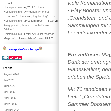
viele Kombination
– Fazit
Heimspiele.info
zu
„Wroth“ – Fazit
• Play Booster un
Heimspiele.info | „Wingspan: Americas
Expansion“ – Fazit
zu
„Flügelschlag“ – Fazit
„Grundstein“ und a
Heimspiele.info | „Phantom Epoch“ – Fazit
zu
Sammlungen mit d
Ausgepackt: „Phantom Epoch (Deluxe
Edition)“
beeindruckender Ka
Heimspiele.info | Erster Artikel im Zwergerl-
Magazin!
zu
Heimspiele.info goes PRINT
Heimspiele-Microbadge
Ein zeitloses Ma
Dank der umfangre
Archiv
Planeswalker, den
August 2026
erleben die Spiele
Juli 2026
Juni 2026
Mit 70 randlosen K
Mai 2026
bietet „Grundstein
April 2026
Sammler Boostern
März 2026
Februar 2026