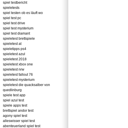
spiel testbericht
spieletests
spiel testen ob es läuft wo
spiel test pc
spiel test drive
spiel test mysterium
spiel test diamant
spieletest brettspiele
spieletest at
spieletipps ps4
spieletest azul
spieletest 2018
spieletest xbox one
spieletest nrw
spieletest fallout 76
spieletest mysterium
spieletest die quacksalber von
quedlinburg
spiele test app
spiel azul test
spiele apps test
brettspiel andor test
agony spiel test
alleswisser spiel test
abenteuerland spiel test