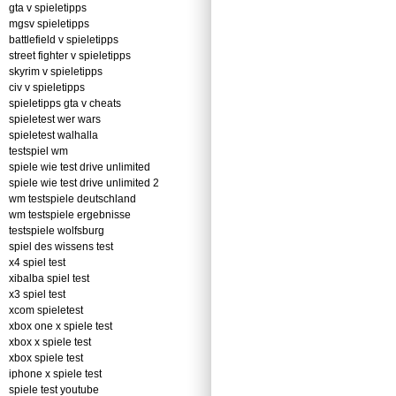
gta v spieletipps
mgsv spieletipps
battlefield v spieletipps
street fighter v spieletipps
skyrim v spieletipps
civ v spieletipps
spieletipps gta v cheats
spieletest wer wars
spieletest walhalla
testspiel wm
spiele wie test drive unlimited
spiele wie test drive unlimited 2
wm testspiele deutschland
wm testspiele ergebnisse
testspiele wolfsburg
spiel des wissens test
x4 spiel test
xibalba spiel test
x3 spiel test
xcom spieletest
xbox one x spiele test
xbox x spiele test
xbox spiele test
iphone x spiele test
spiele test youtube