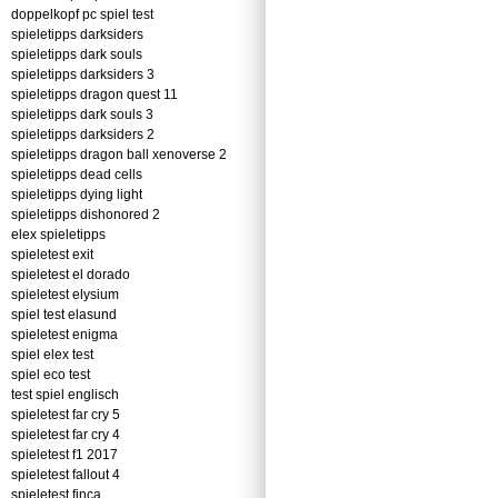
doppelkopf pc spiel test
spieletipps darksiders
spieletipps dark souls
spieletipps darksiders 3
spieletipps dragon quest 11
spieletipps dark souls 3
spieletipps darksiders 2
spieletipps dragon ball xenoverse 2
spieletipps dead cells
spieletipps dying light
spieletipps dishonored 2
elex spieletipps
spieletest exit
spieletest el dorado
spieletest elysium
spiel test elasund
spieletest enigma
spiel elex test
spiel eco test
test spiel englisch
spieletest far cry 5
spieletest far cry 4
spieletest f1 2017
spieletest fallout 4
spieletest finca