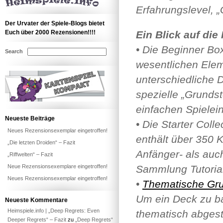
Erfahrungslevel, „
Der Urvater der Spiele-Blogs bietet
Euch über 2000 Rezensionen!!!!
Ein Blick auf die
• Die Beginner Box
Search
wesentlichen Elem
unterschiedliche D
spezielle „Grunds
einfachen Spielei
Neueste Beiträge
• Die Starter Coll
Neues Rezensionsexemplar eingetroffen!
enthält über 350 K
„Die letzten Droiden“ – Fazit
Anfänger- als auc
„Riffwelten“ – Fazit
Neue Rezensionsexemplare eingetroffen!
Sammlung Tutoria
Neues Rezensionsexemplar eingetroffen!
•
Thematische Gru
Um ein Deck zu ba
Neueste Kommentare
Heimspiele.info | „Deep Regrets: Even
thematisch abges
Deeper Regrets“ – Fazit
zu
„Deep Regrets“