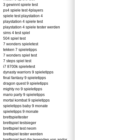
3 gewinnt spiele test
ps4 spiele test 4players
spiele test playstation 4
playstation 4 spiele test
playstation 4 spiele tester werden
sims 4 test spiel
504 spiel test
7 wonders spieletest
tekken 7 spieletipps
7 wonders spiel test
7 steps spiel test
i7 8700k spieletest
dynasty warriors 9 spieletipps
final fantasy 9 spieletipps
dragon quest 9 spieletipps
mighty no 9 spieletipps
mario party 9 spieletipps
mortal kombat 9 spieletipps
spieletipps baby 9 monate
spieletipps 9 monate
brettspieltester
brettspiel testsieger
brettspiel test neom
brettspiel tester werden
brettspiel test die legenden von andor