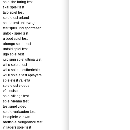
spiel the turing test
tikal spiel test
talo spiel test
spieletest urland
spiele test unterwegs
test spiel und sportrasen
unlock spiel test
u boot spiel test
ubongo spieletest
untold spiel test
ugo spiel test
juic spin spiel ultima test
wii u spiele test
wii u spiele testberichte
wii u spiele test 4players
spieletest valletta
spieletest videos
vfb testspiel
spiel vikings test
spiel vienna test
test spiel video
spiele verkaufen test
testspiele vor wm
brettspiel vengeance test
villagers spiel test