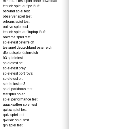
minecraft test spiel ohne download
test ob spiel auf pc läuft
ostwind spiel test
observer spiel test
orleans spiel test
outlive spiel test
test ob spiel auf laptop läuft
onitama spiel test
spieletest österreich
testspiel deutschland österreich
dfb testspiel österreich
ö3 spieletest
spieletest pc
spieletest prey
spieletest port royal
spieletest pit
spiele test ps3
spiel parkhaus test
testspiel polen
spiel performance test
quacksalber spiel test
qwixx spiel test
quiz spiel test
qwirkle spiel test
qin spiel test