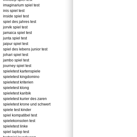
imaginarium spiel test
inis spiel test
inside spiel test
spiel des jahres test
jorvik spiel test
jamaica spiel test
junta spiel test
jaipur spiel test
spiel des lebens junior test
johari spiel test
jambo spiel test
journey spiel test
spieletest kartenspiele
spieletest kingdomino
spieletest kriterien
spieletest klong
spieletest karibik
spieletest kurier des zaren
spieletest krone und schwert
spiele test kinder
spiel kompatibel test
spielekonsolen test
spieletest linke
spiel laptop test