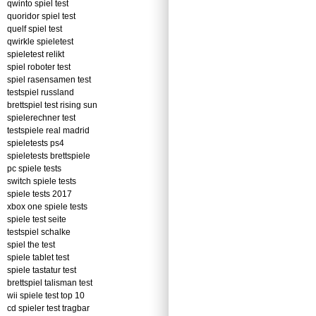
qwinto spiel test
quoridor spiel test
quelf spiel test
qwirkle spieletest
spieletest relikt
spiel roboter test
spiel rasensamen test
testspiel russland
brettspiel test rising sun
spielerechner test
testspiele real madrid
spieletests ps4
spieletests brettspiele
pc spiele tests
switch spiele tests
spiele tests 2017
xbox one spiele tests
spiele test seite
testspiel schalke
spiel the test
spiele tablet test
spiele tastatur test
brettspiel talisman test
wii spiele test top 10
cd spieler test tragbar