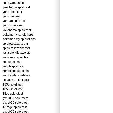
spiel yamatai test
yokohama spiel test
yomi spiel test
yeti spiel test
yunnan spiel test
yedo spieletest
yokohama spieletest
pokemon y spieletipps
pokemon x y spieletipps
spieletest zanzibar
spieletest zankapfel
test spiel die zwerge
zooloretto spiel test
zoo spiel test
zenith spiel test
zombicide spiel test
zombicide spieletest
schalke 04 testspiel
1830 spiel test
1853 spiel test
1live spieletest
gtx 1060 spieletest
gtx 1050 spieletest
13 tage spieletest
gtx 1070 spieletest