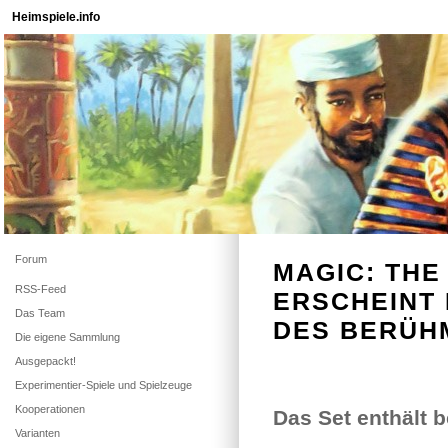
Heimspiele.info
Forum
MAGIC: THE
RSS-Feed
ERSCHEINT 
Das Team
DES BERÜH
Die eigene Sammlung
Ausgepackt!
Experimentier-Spiele und Spielzeuge
Kooperationen
Das Set enthält 
Varianten