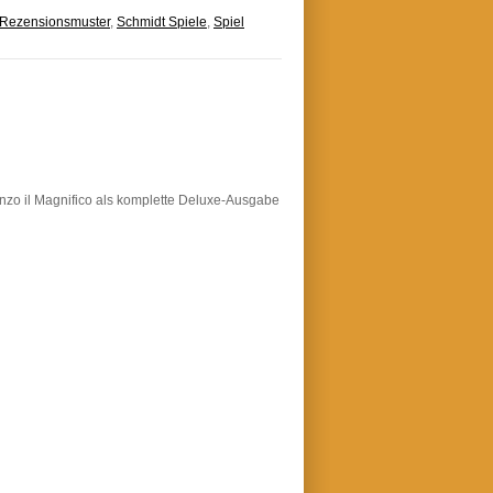
Rezensionsmuster
,
Schmidt Spiele
,
Spiel
nzo il Magnifico als komplette Deluxe-Ausgabe