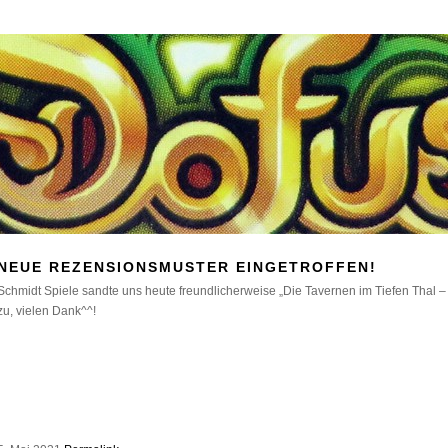
NEUE REZENSIONSMUSTER EINGETROFFEN!
Schmidt Spiele sandte uns heute freundlicherweise „Die Tavernen im Tiefen Thal – 
zu, vielen Dank^^!