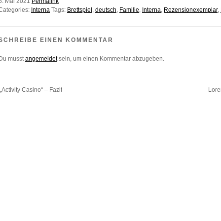
5. Mai 2021
Permalink
Categories:
Interna
Tags:
Brettspiel
,
deutsch
,
Familie
,
Interna
,
Rezensionexemplar
,
SCHREIBE EINEN KOMMENTAR
Du musst
angemeldet
sein, um einen Kommentar abzugeben.
„Activity Casino“ – Fazit
Lore