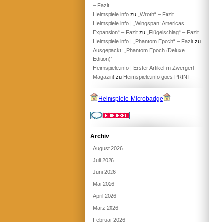
– Fazit
Heimspiele.info
zu
„Wroth“ – Fazit
Heimspiele.info | „Wingspan: Americas
Expansion“ – Fazit
zu
„Flügelschlag“ – Fazit
Heimspiele.info | „Phantom Epoch“ – Fazit
zu
Ausgepackt: „Phantom Epoch (Deluxe
Edition)“
Heimspiele.info | Erster Artikel im Zwergerl-
Magazin!
zu
Heimspiele.info goes PRINT
Heimspiele-Microbadge
Archiv
August 2026
Juli 2026
Juni 2026
Mai 2026
April 2026
März 2026
Februar 2026