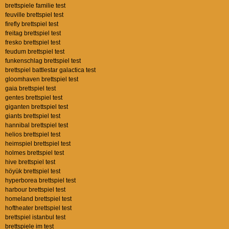
brettspiele familie test
feuville brettspiel test
firefly brettspiel test
freitag brettspiel test
fresko brettspiel test
feudum brettspiel test
funkenschlag brettspiel test
brettspiel battlestar galactica test
gloomhaven brettspiel test
gaia brettspiel test
gentes brettspiel test
giganten brettspiel test
giants brettspiel test
hannibal brettspiel test
helios brettspiel test
heimspiel brettspiel test
holmes brettspiel test
hive brettspiel test
höyük brettspiel test
hyperborea brettspiel test
harbour brettspiel test
homeland brettspiel test
hoftheater brettspiel test
brettspiel istanbul test
brettspiele im test