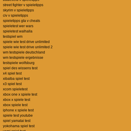
street fighter v spieletipps
skyrim v spieletipps
civ v spieletipps
spieletipps gta v cheats
spieletest wer wars
spieletest walhalla
testspiel wm
spiele wie test drive unlimited
spiele wie test drive unlimited 2
wm testspiele deutschland
wm testspiele ergebnisse
testspiele wolfsburg
spiel des wissens test
x4 spiel test
xibalba spiel test
x3 spiel test
xcom spieletest
xbox one x spiele test
xbox x spiele test
xbox spiele test
iphone x spiele test
spiele test youtube
spiel yamatai test
yokohama spiel test