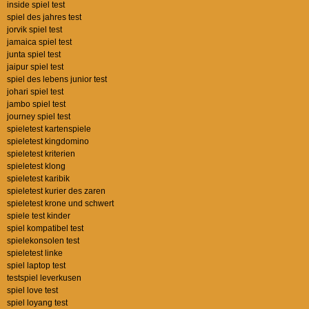
inside spiel test
spiel des jahres test
jorvik spiel test
jamaica spiel test
junta spiel test
jaipur spiel test
spiel des lebens junior test
johari spiel test
jambo spiel test
journey spiel test
spieletest kartenspiele
spieletest kingdomino
spieletest kriterien
spieletest klong
spieletest karibik
spieletest kurier des zaren
spieletest krone und schwert
spiele test kinder
spiel kompatibel test
spielekonsolen test
spieletest linke
spiel laptop test
testspiel leverkusen
spiel love test
spiel loyang test