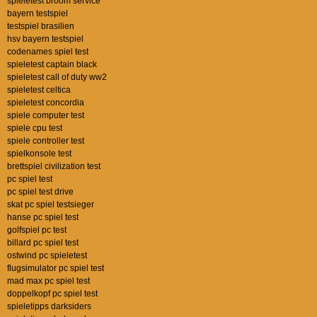
spieletest broom service
bayern testspiel
testspiel brasilien
hsv bayern testspiel
codenames spiel test
spieletest captain black
spieletest call of duty ww2
spieletest celtica
spieletest concordia
spiele computer test
spiele cpu test
spiele controller test
spielkonsole test
brettspiel civilization test
pc spiel test
pc spiel test drive
skat pc spiel testsieger
hanse pc spiel test
golfspiel pc test
billard pc spiel test
ostwind pc spieletest
flugsimulator pc spiel test
mad max pc spiel test
doppelkopf pc spiel test
spieletipps darksiders