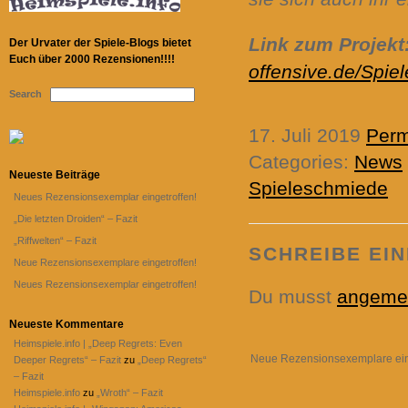
Link zum Projekt
Der Urvater der Spiele-Blogs bietet
Euch über 2000 Rezensionen!!!!
offensive.de/Spie
Search
17. Juli 2019
Perm
Categories:
News
Neueste Beiträge
Spieleschmiede
Neues Rezensionsexemplar eingetroffen!
„Die letzten Droiden“ – Fazit
„Riffwelten“ – Fazit
SCHREIBE EI
Neue Rezensionsexemplare eingetroffen!
Neues Rezensionsexemplar eingetroffen!
Du musst
angeme
Neueste Kommentare
Heimspiele.info | „Deep Regrets: Even
Neue Rezensionsexemplare ein
Deeper Regrets“ – Fazit
zu
„Deep Regrets“
– Fazit
Heimspiele.info
zu
„Wroth“ – Fazit