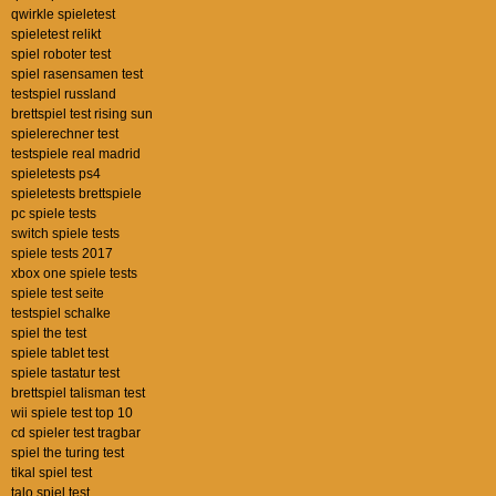
qwirkle spieletest
spieletest relikt
spiel roboter test
spiel rasensamen test
testspiel russland
brettspiel test rising sun
spielerechner test
testspiele real madrid
spieletests ps4
spieletests brettspiele
pc spiele tests
switch spiele tests
spiele tests 2017
xbox one spiele tests
spiele test seite
testspiel schalke
spiel the test
spiele tablet test
spiele tastatur test
brettspiel talisman test
wii spiele test top 10
cd spieler test tragbar
spiel the turing test
tikal spiel test
talo spiel test