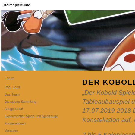
Heimspiele.info
Forum
DER KOBOL
RSS-Feed
„Der Kobold Spiele
Das Team
Tableaubauspiel üb
Die eigene Sammlung
Ausgepackt!
17.07.2019 2018 D
Experimentier-Spiele und Spielzeuge
Konstellation auf
Kooperationen
Varianten
2 bis 5 Koloniesch