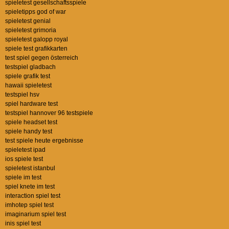
spieletest gesellschaftsspiele
spieletipps god of war
spieletest genial
spieletest grimoria
spieletest galopp royal
spiele test grafikkarten
test spiel gegen österreich
testspiel gladbach
spiele grafik test
hawaii spieletest
testspiel hsv
spiel hardware test
testspiel hannover 96 testspiele
spiele headset test
spiele handy test
test spiele heute ergebnisse
spieletest ipad
ios spiele test
spieletest istanbul
spiele im test
spiel knete im test
interaction spiel test
imhotep spiel test
imaginarium spiel test
inis spiel test