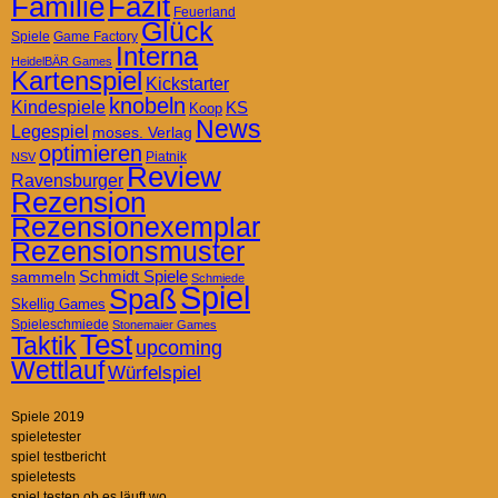
Familie
Fazit
Feuerland
Glück
Spiele
Game Factory
Interna
HeidelBÄR Games
Kartenspiel
Kickstarter
knobeln
Kindespiele
KS
Koop
News
Legespiel
moses. Verlag
optimieren
Piatnik
NSV
Review
Ravensburger
Rezension
Rezensionexemplar
Rezensionsmuster
Schmidt Spiele
sammeln
Schmiede
Spiel
Spaß
Skellig Games
Spieleschmiede
Stonemaier Games
Test
Taktik
upcoming
Wettlauf
Würfelspiel
Spiele 2019
spieletester
spiel testbericht
spieletests
spiel testen ob es läuft wo