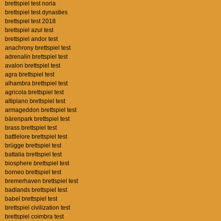
brettspiel test noria
brettspiel test dynasties
brettspiel test 2018
brettspiel azul test
brettspiel andor test
anachrony brettspiel test
adrenalin brettspiel test
avalon brettspiel test
agra brettspiel test
alhambra brettspiel test
agricola brettspiel test
altiplano brettspiel test
armageddon brettspiel test
bärenpark brettspiel test
brass brettspiel test
battlelore brettspiel test
brügge brettspiel test
battalia brettspiel test
biosphere brettspiel test
borneo brettspiel test
bremerhaven brettspiel test
badlands brettspiel test
babel brettspiel test
brettspiel civilization test
brettspiel coimbra test