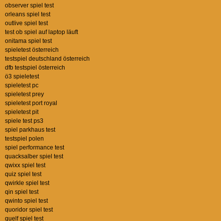
observer spiel test
orleans spiel test
outlive spiel test
test ob spiel auf laptop läuft
onitama spiel test
spieletest österreich
testspiel deutschland österreich
dfb testspiel österreich
ö3 spieletest
spieletest pc
spieletest prey
spieletest port royal
spieletest pit
spiele test ps3
spiel parkhaus test
testspiel polen
spiel performance test
quacksalber spiel test
qwixx spiel test
quiz spiel test
qwirkle spiel test
qin spiel test
qwinto spiel test
quoridor spiel test
quelf spiel test