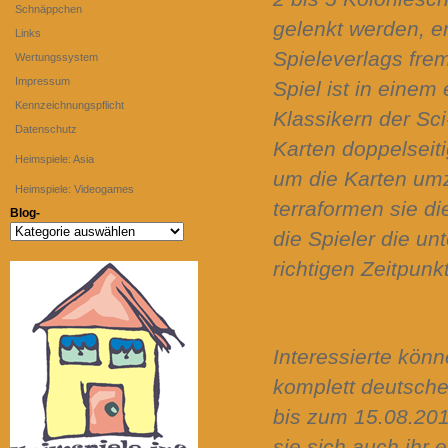
Schnäppchen
gelenkt werden, e
Links
Spieleverlags fre
Wertungssystem
Impressum
Spiel ist in einem 
Kennzeichnungspflicht
Klassikern der Sci-
Datenschutz
Karten doppelseit
Heimspiele: Asia
um die Karten umz
Heimspiele: Videogames
terraformen sie d
Blog-
Blog-
die Spieler die un
richtigen Zeitpunk
Interessierte kön
komplett deutsche
bis zum 15.08.201
sie sich auch ihr 