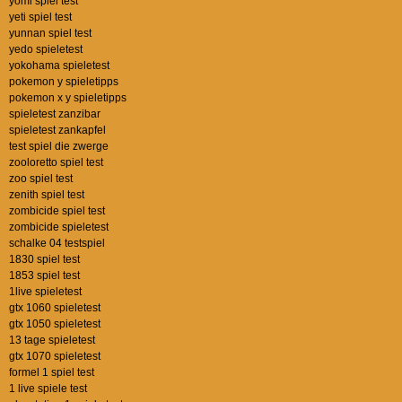
yomi spiel test
yeti spiel test
yunnan spiel test
yedo spieletest
yokohama spieletest
pokemon y spieletipps
pokemon x y spieletipps
spieletest zanzibar
spieletest zankapfel
test spiel die zwerge
zooloretto spiel test
zoo spiel test
zenith spiel test
zombicide spiel test
zombicide spieletest
schalke 04 testspiel
1830 spiel test
1853 spiel test
1live spieletest
gtx 1060 spieletest
gtx 1050 spieletest
13 tage spieletest
gtx 1070 spieletest
formel 1 spiel test
1 live spiele test