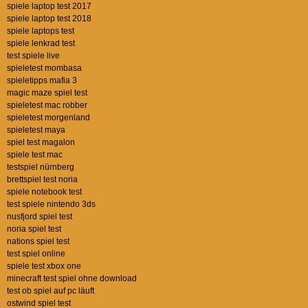
spiele laptop test 2017
spiele laptop test 2018
spiele laptops test
spiele lenkrad test
test spiele live
spieletest mombasa
spieletipps mafia 3
magic maze spiel test
spieletest mac robber
spieletest morgenland
spieletest maya
spiel test magalon
spiele test mac
testspiel nürnberg
brettspiel test noria
spiele notebook test
test spiele nintendo 3ds
nusfjord spiel test
noria spiel test
nations spiel test
test spiel online
spiele test xbox one
minecraft test spiel ohne download
test ob spiel auf pc läuft
ostwind spiel test