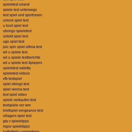
spieletest urland
spiele test unterwegs
test spiel und sportrasen
unlock spiel test
u boot spiel test
ubongo spieletest
untold spiel test
ugo spiel test
juic spin spiel ultima test
wii u spiele test
wii u spiele testberichte
wii u spiele test 4players
spieletest valletta
spieletest videos
vfb testspiel
spiel vikings test
spiel vienna test
test spiel video
spiele verkaufen test
testspiele vor wm
brettspiel vengeance test
villagers spiel test
gta v spieletipps
mgsv spieletipps
battlefield v spieletipps