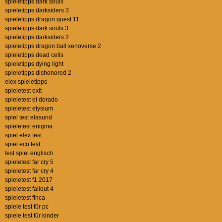
spieletipps dark souls
spieletipps darksiders 3
spieletipps dragon quest 11
spieletipps dark souls 3
spieletipps darksiders 2
spieletipps dragon ball xenoverse 2
spieletipps dead cells
spieletipps dying light
spieletipps dishonored 2
elex spieletipps
spieletest exit
spieletest el dorado
spieletest elysium
spiel test elasund
spieletest enigma
spiel elex test
spiel eco test
test spiel englisch
spieletest far cry 5
spieletest far cry 4
spieletest f1 2017
spieletest fallout 4
spieletest finca
spiele test für pc
spiele test für kinder