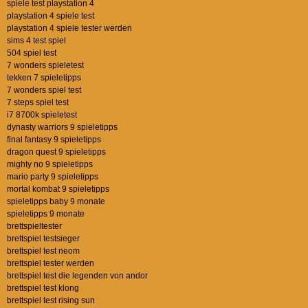
spiele test playstation 4
playstation 4 spiele test
playstation 4 spiele tester werden
sims 4 test spiel
504 spiel test
7 wonders spieletest
tekken 7 spieletipps
7 wonders spiel test
7 steps spiel test
i7 8700k spieletest
dynasty warriors 9 spieletipps
final fantasy 9 spieletipps
dragon quest 9 spieletipps
mighty no 9 spieletipps
mario party 9 spieletipps
mortal kombat 9 spieletipps
spieletipps baby 9 monate
spieletipps 9 monate
brettspieltester
brettspiel testsieger
brettspiel test neom
brettspiel tester werden
brettspiel test die legenden von andor
brettspiel test klong
brettspiel test rising sun