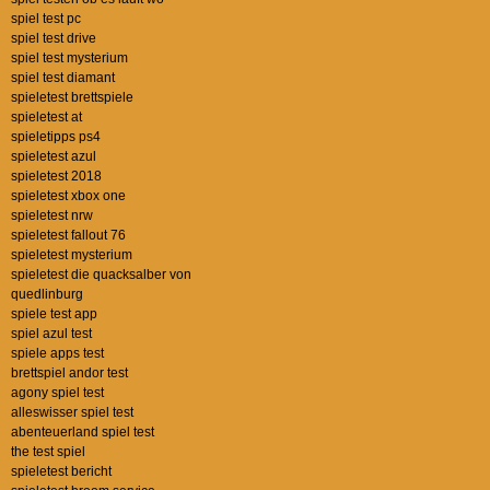
spiel test pc
spiel test drive
spiel test mysterium
spiel test diamant
spieletest brettspiele
spieletest at
spieletipps ps4
spieletest azul
spieletest 2018
spieletest xbox one
spieletest nrw
spieletest fallout 76
spieletest mysterium
spieletest die quacksalber von
quedlinburg
spiele test app
spiel azul test
spiele apps test
brettspiel andor test
agony spiel test
alleswisser spiel test
abenteuerland spiel test
the test spiel
spieletest bericht