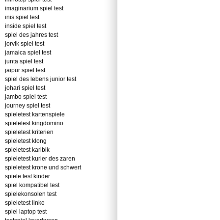
imaginarium spiel test
inis spiel test
inside spiel test
spiel des jahres test
jorvik spiel test
jamaica spiel test
junta spiel test
jaipur spiel test
spiel des lebens junior test
johari spiel test
jambo spiel test
journey spiel test
spieletest kartenspiele
spieletest kingdomino
spieletest kriterien
spieletest klong
spieletest karibik
spieletest kurier des zaren
spieletest krone und schwert
spiele test kinder
spiel kompatibel test
spielekonsolen test
spieletest linke
spiel laptop test