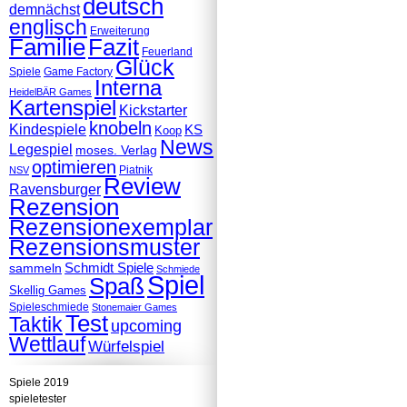
deutsch
demnächst
englisch
Erweiterung
Familie
Fazit
Feuerland
Glück
Spiele
Game Factory
Interna
HeidelBÄR Games
Kartenspiel
Kickstarter
knobeln
Kindespiele
KS
Koop
News
Legespiel
moses. Verlag
optimieren
Piatnik
NSV
Review
Ravensburger
Rezension
Rezensionexemplar
Rezensionsmuster
Schmidt Spiele
sammeln
Schmiede
Spiel
Spaß
Skellig Games
Spieleschmiede
Stonemaier Games
Test
Taktik
upcoming
Wettlauf
Würfelspiel
Spiele 2019
spieletester