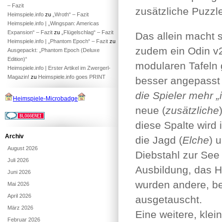
– Fazit
zusätzliche Puzzl
Heimspiele.info
zu
„Wroth“ – Fazit
Heimspiele.info | „Wingspan: Americas
Expansion“ – Fazit
zu
„Flügelschlag“ – Fazit
Das allein macht 
Heimspiele.info | „Phantom Epoch“ – Fazit
zu
zudem ein Odin v2.
Ausgepackt: „Phantom Epoch (Deluxe
Edition)“
modularen Tafeln 
Heimspiele.info | Erster Artikel im Zwergerl-
Magazin!
zu
Heimspiele.info goes PRINT
besser angepasst
die Spieler mehr
Heimspiele-Microbadge
neue (
zusätzliche
diese Spalte wird 
Archiv
die Jagd (
Elche
) 
August 2026
Diebstahl zur See
Juli 2026
Ausbildung, das 
Juni 2026
wurden andere, bek
Mai 2026
April 2026
ausgetauscht.
März 2026
Eine weitere, klei
Februar 2026