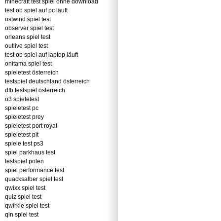
minecraft test spiel ohne download
test ob spiel auf pc läuft
ostwind spiel test
observer spiel test
orleans spiel test
outlive spiel test
test ob spiel auf laptop läuft
onitama spiel test
spieletest österreich
testspiel deutschland österreich
dfb testspiel österreich
ö3 spieletest
spieletest pc
spieletest prey
spieletest port royal
spieletest pit
spiele test ps3
spiel parkhaus test
testspiel polen
spiel performance test
quacksalber spiel test
qwixx spiel test
quiz spiel test
qwirkle spiel test
qin spiel test