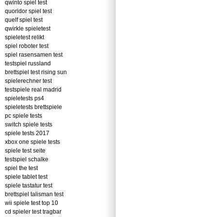
qwinto spiel test
quoridor spiel test
quelf spiel test
qwirkle spieletest
spieletest relikt
spiel roboter test
spiel rasensamen test
testspiel russland
brettspiel test rising sun
spielerechner test
testspiele real madrid
spieletests ps4
spieletests brettspiele
pc spiele tests
switch spiele tests
spiele tests 2017
xbox one spiele tests
spiele test seite
testspiel schalke
spiel the test
spiele tablet test
spiele tastatur test
brettspiel talisman test
wii spiele test top 10
cd spieler test tragbar