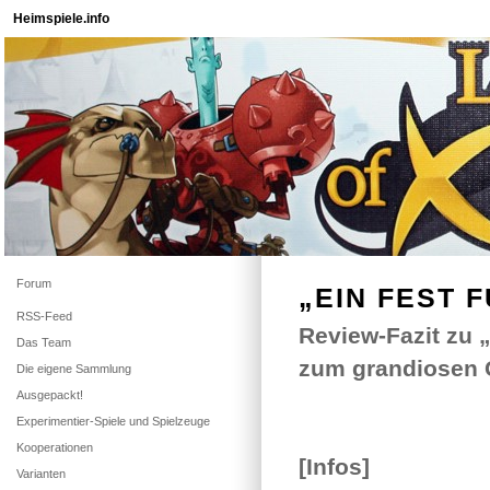
Heimspiele.info
Forum
„EIN FEST 
RSS-Feed
Review-Fazit zu „
Das Team
zum grandiosen 
Die eigene Sammlung
Ausgepackt!
Experimentier-Spiele und Spielzeuge
Kooperationen
[Infos]
Varianten