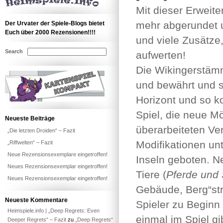
Mit dieser Erweite
mehr abgerundet u
Der Urvater der Spiele-Blogs bietet
Euch über 2000 Rezensionen!!!!
und viele Zusätze
Search
aufwerten!
Die Wikingerstämm
und bewährt und 
Horizont und so k
Spiel, die neue M
Neueste Beiträge
überarbeiteten Ve
„Die letzten Droiden“ – Fazit
Modifikationen unt
„Riffwelten“ – Fazit
Neue Rezensionsexemplare eingetroffen!
Inseln geboten. N
Neues Rezensionsexemplar eingetroffen!
Tiere (
Pferde und
Neues Rezensionsexemplar eingetroffen!
Gebäude, Berg“str
Neueste Kommentare
Spieler zu Beginn
Heimspiele.info | „Deep Regrets: Even
einmal im Spiel gi
Deeper Regrets“ – Fazit
zu
„Deep Regrets“