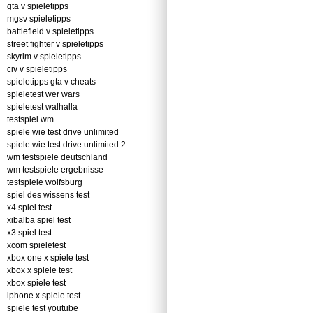
gta v spieletipps
mgsv spieletipps
battlefield v spieletipps
street fighter v spieletipps
skyrim v spieletipps
civ v spieletipps
spieletipps gta v cheats
spieletest wer wars
spieletest walhalla
testspiel wm
spiele wie test drive unlimited
spiele wie test drive unlimited 2
wm testspiele deutschland
wm testspiele ergebnisse
testspiele wolfsburg
spiel des wissens test
x4 spiel test
xibalba spiel test
x3 spiel test
xcom spieletest
xbox one x spiele test
xbox x spiele test
xbox spiele test
iphone x spiele test
spiele test youtube