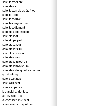
spiel testbericht
spieletests
spiel testen ob es läuft wo
spiel test pc
spiel test drive
spiel test mysterium
spiel test diamant
spieletest brettspiele
spieletest at
spieletipps ps4
spieletest azul
spieletest 2018
spieletest xbox one
spieletest nrw
spieletest fallout 76
spieletest mysterium
spieletest die quacksalber von
quedlinburg
spiele test app
spiel azul test
spiele apps test
brettspiel andor test
agony spiel test
alleswisser spiel test
abenteuerland spiel test