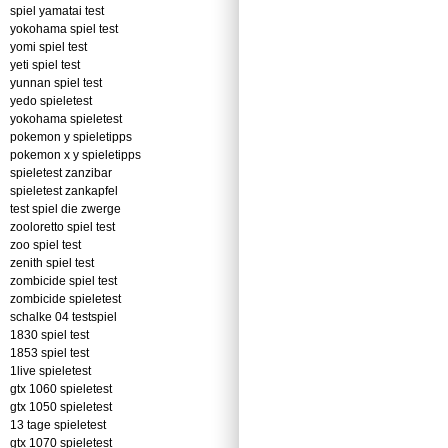
spiel yamatai test
yokohama spiel test
yomi spiel test
yeti spiel test
yunnan spiel test
yedo spieletest
yokohama spieletest
pokemon y spieletipps
pokemon x y spieletipps
spieletest zanzibar
spieletest zankapfel
test spiel die zwerge
zooloretto spiel test
zoo spiel test
zenith spiel test
zombicide spiel test
zombicide spieletest
schalke 04 testspiel
1830 spiel test
1853 spiel test
1live spieletest
gtx 1060 spieletest
gtx 1050 spieletest
13 tage spieletest
gtx 1070 spieletest