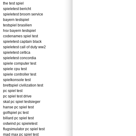
the test spiel
spieletest bericht
spieletest broom service
bayern testspiel
testspiel brasilien
hsv bayern testspiel
codenames spiel test
spieletest captain black
spieletest call of duty ww2
spieletest celtica
spieletest concordia
spiele computer test
spiele cpu test
spiele controller test
spielkonsole test
brettspiel civilization test
pc spiel test
pc spiel test drive
skat pc spiel testsieger
hanse pc spiel test
golfspiel pc test
billard pc spiel test
ostwind pc spieletest
flugsimulator pc spiel test
mad max pc spiel test