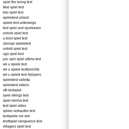
spiel the turing test
tikal spiel test
talo spiel test
spieletest urland
spiele test unterwegs
test spiel und sportrasen
unlock spiel test
u boot spiel test
ubongo spieletest
untold spiel test
ugo spiel test
juic spin spiel ultima test
wii u spiele test
wii u spiele testberichte
wii u spiele test 4players
spieletest valletta
spieletest videos
vfb testspiel
spiel vikings test
spiel vienna test
test spiel video
spiele verkaufen test
testspiele vor wm
brettspiel vengeance test
villagers spiel test