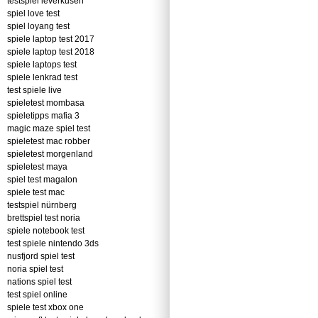
testspiel leverkusen
spiel love test
spiel loyang test
spiele laptop test 2017
spiele laptop test 2018
spiele laptops test
spiele lenkrad test
test spiele live
spieletest mombasa
spieletipps mafia 3
magic maze spiel test
spieletest mac robber
spieletest morgenland
spieletest maya
spiel test magalon
spiele test mac
testspiel nürnberg
brettspiel test noria
spiele notebook test
test spiele nintendo 3ds
nusfjord spiel test
noria spiel test
nations spiel test
test spiel online
spiele test xbox one