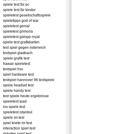
spiele test für pc
spiele test für kinder
spieletest gesellschaftsspiele
spieletipps god of war
spieletest genial
spieletest grimoria
spieletest galopp royal
spiele test grafikkarten
test spiel gegen österreich
testspiel gladbach
spiele grafik test
hawaii spieletest
testspiel hsv
spiel hardware test
testspiel hannover 96 testspiele
spiele headset test
spiele handy test
test spiele heute ergebnisse
spieletest ipad
ios spiele test
spieletest istanbul
spiele im test
spiel knete im test
interaction spiel test
imhotep spiel test