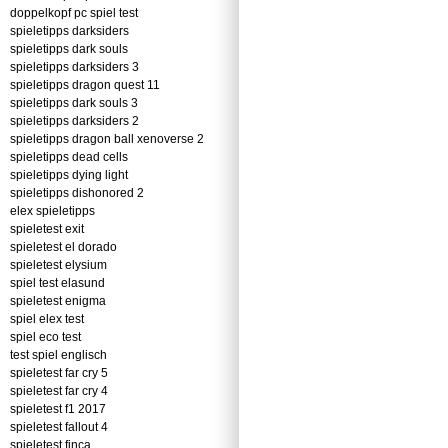
doppelkopf pc spiel test
spieletipps darksiders
spieletipps dark souls
spieletipps darksiders 3
spieletipps dragon quest 11
spieletipps dark souls 3
spieletipps darksiders 2
spieletipps dragon ball xenoverse 2
spieletipps dead cells
spieletipps dying light
spieletipps dishonored 2
elex spieletipps
spieletest exit
spieletest el dorado
spieletest elysium
spiel test elasund
spieletest enigma
spiel elex test
spiel eco test
test spiel englisch
spieletest far cry 5
spieletest far cry 4
spieletest f1 2017
spieletest fallout 4
spieletest finca