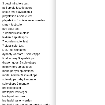
3 gewinnt spiele test
ps4 spiele test 4players
spiele test playstation 4
playstation 4 spiele test
playstation 4 spiele tester werden
sims 4 test spiel
504 spiel test
7 wonders spieletest
tekken 7 spieletipps
7 wonders spiel test
7 steps spiel test
i7 8700k spieletest
dynasty warriors 9 spieletipps
final fantasy 9 spieletipps
dragon quest 9 spieletipps
mighty no 9 spieletipps
mario party 9 spieletipps
mortal kombat 9 spieletipps
spieletipps baby 9 monate
spieletipps 9 monate
brettspieltester
brettspiel testsieger
brettspiel test neom
brettspiel tester werden
brettspiel test die legenden von andor