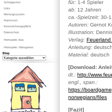
für:
1-4 Spieler
Schnäppchen
Links
ab:
12 Jahren
Wertungssystem
ca.-Spielzeit:
30-1
Impressum
Autoren:
Gernot K
Kennzeichnungspflicht
Illustration:
Dennis
Datenschutz
Verlag:
Feuerland 
Heimspiele: Asia
Anleitung:
deutsc
Heimspiele: Videogames
Blog-
Material:
deutsch
Blog-
[Download: Anlei
dt.:
http://www.fe
engl., span.:
https://boardgam
norwegians/files
[Fazit]